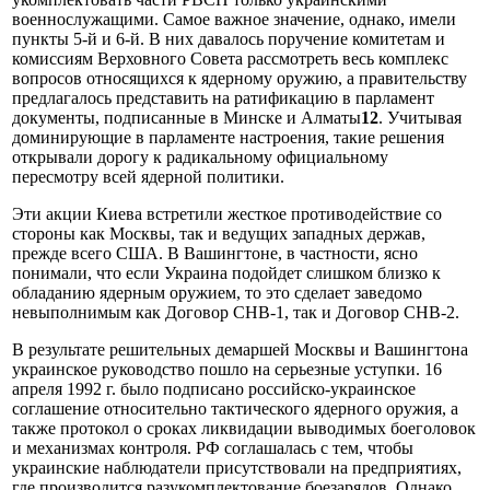
военнослужащими. Самое важное значение, однако, имели
пункты 5-й и 6-й. В них давалось поручение комитетам и
комиссиям Верховного Совета рассмотреть весь комплекс
вопросов относящихся к ядерному оружию, а правительству
предлагалось представить на ратификацию в парламент
документы, подписанные в Минске и Алматы
12
. Учитывая
доминирующие в парламенте настроения, такие решения
открывали дорогу к радикальному официальному
пересмотру всей ядерной политики.
Эти акции Киева встретили жесткое противодействие со
стороны как Москвы, так и ведущих западных держав,
прежде всего США. В Вашингтоне, в частности, ясно
понимали, что если Украина подойдет слишком близко к
обладанию ядерным оружием, то это сделает заведомо
невыполнимым как Договор СНВ-1, так и Договор СНВ-2.
В результате решительных демаршей Москвы и Вашингтона
украинское руководство пошло на серьезные уступки. 16
апреля 1992 г. было подписано российско-украинское
соглашение относительно тактического ядерного оружия, а
также протокол о сроках ликвидации выводимых боеголовок
и механизмах контроля. РФ соглашалась с тем, чтобы
украинские наблюдатели присутствовали на предприятиях,
где производится разукомплектование боезарядов. Однако