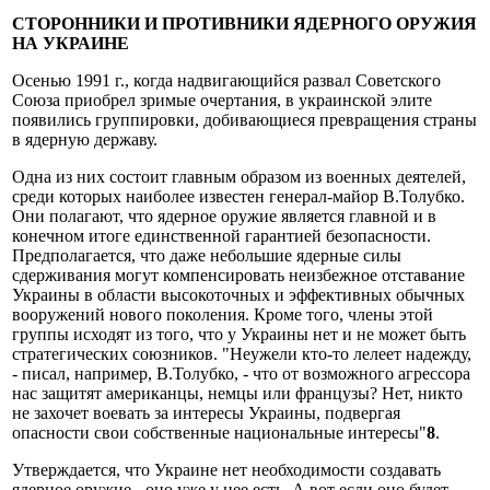
СТОРОННИКИ И ПРОТИВНИКИ ЯДЕРНОГО ОРУЖИЯ
НА УКРАИНЕ
Осенью 1991 г., когда надвигающийся развал Советского
Союза приобрел зримые очертания, в украинской элите
появились группировки, добивающиеся превращения страны
в ядерную державу.
Одна из них состоит главным образом из военных деятелей,
среди которых наиболее известен генерал-майор В.Толубко.
Они полагают, что ядерное оружие является главной и в
конечном итоге единственной гарантией безопасности.
Предполагается, что даже небольшие ядерные силы
сдерживания могут компенсировать неизбежное отставание
Украины в области высокоточных и эффективных обычных
вооружений нового поколения. Кроме того, члены этой
группы исходят из того, что у Украины нет и не может быть
стратегических союзников. "Неужели кто-то лелеет надежду,
- писал, например, В.Толубко, - что от возможного агрессора
нас защитят американцы, немцы или французы? Нет, никто
не захочет воевать за интересы Украины, подвергая
опасности свои собственные национальные интересы"
8
.
Утверждается, что Украине нет необходимости создавать
ядерное оружие - оно уже у нее есть. А вот если оно будет