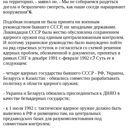
на территорию, - заявил он. - Мы не собираемся раздеться
догола и безразлично смотреть, как наши соседи наращивают
вооружения"
6
.
Подобная позиция не была принята ни военным
руководством бывшего СССР, ни западными державами.
Ликвидация СССР была жестко обусловлена сохранением
ядерного оружия под единым централизованным контролем.
И поэтому украинское руководство было вынуждено пойти
на ряд серьезных уступок и согласиться со схемой решения
ядерных проблем, обозначенной в документах, принятых в
рамках СНГ в декабре 1991 г.-феврале 1992 г.
7
Суть ее в
следующем:
- четыре ядерных государства бывшего СССР - РФ, Украина,
Беларусь и Казахстан - обязались совместно разрабатывать
политику в области ядерного оружия;
- Украина и Беларусь обязались присоединиться к ДНЯО в
качестве безъядерных государств;
- к 1 июля 1992 г. тактическое ядерное оружие должно быть
вывезено в РФ и размещено там, на центральных
предзаводских базах для разукомплектования под
совместным контролем;