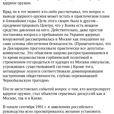
ядерное оружие.
Вряд ли в тот момент кто-либо рассчитывал, что вопрос о
выводе ядерного оружия может встать в практическом плане
в ближайшие годы. Цель этого скорее была в другом -
продемонстрировать Центру, что у Киева есть мощное
средство давления на него. Действительно, даже простая
постановка вопроса о пребывании на Украине ядерных
вооружений рассматривалась в Москве как покушение на
сами основы обеспечения безопасности. (Примечательно, что
за Декларацию проголосовали практически все депутаты-
коммунисты. Это объясняли широко распространившимся в
то время недовольством горбачевской политикой и
стремлением отгородиться от идущих из Москвы импульсов,
угрожавших существовавшей системе.) Кроме того,
антиядерные лозунги соответствовали доминировавшим
настроениям общественности, глубоко переживавшей
Чернобыльскую трагедию.
После августовских событий вопрос о том, кто контролирует
ядерное оружие, стал объектом серьезных дискуссий как в
Москве, так и в Киеве.
В начале сентября 1991 г. в заявлениях российского
руководства ясно просматривалось желание установить