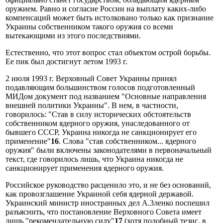
оружием. Равно и согласие России на выплату каких-либо
компенсаций может быть истолковано только как признание
Украины собственником такого оружия со всеми
вытекающими из этого последствиями.
Естественно, что этот вопрос стал объектом острой борьбы.
Ее пик был достигнут летом 1993 г.
2 июля 1993 г. Верховный Совет Украины принял
подавляющим большинством голосов подготовленный
МИДом документ под названием "Основные направления
внешней политики Украины". В нем, в частности,
говорилось: "Став в силу исторических обстоятельств
собственником ядерного оружия, унаследованного от
бывшего СССР, Украина никогда не санкционирует его
применение"
16
. Слова "став собственником... ядерного
оружия" были включены законодателями в первоначальный
текст, где говорилось лишь, что Украина никогда не
санкционирует применения ядерного оружия.
Российское руководство расценило это, и не без оснований,
как провозглашение Украиной себя ядерной державой.
Украинский министр иностранных дел А.3ленко поспешил
разъяснить, что постановление Верховного Совета имеет
лишь "рекомендательную силу"
17
(хотя подобный тезис, в