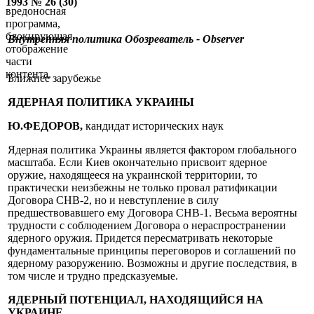
1993 № 26 (30)
вредоносная
программа,
блокирующая
Внутренняя политика
Обозреватель - Observer
отображение
части
контента.
Ближнее зарубежье
ЯДЕРНАЯ ПОЛИТИКА УКРАИНЫ
Ю.ФЕДОРОВ,
кандидат исторических наук
Ядерная политика Украины является фактором глобального
масштаба. Если Киев окончательно присвоит ядерное
оружие, находящееся на украинской территории, то
практически неизбежны не только провал ратификации
Договора СНВ-2, но и невступление в силу
предшествовавшего ему Договора СНВ-1. Весьма вероятны
трудности с соблюдением Договора о нераспространении
ядерного оружия. Придется пересматривать некоторые
фундаментальные принципы переговоров и соглашений по
ядерному разоружению. Возможны и другие последствия, в
том числе и трудно предсказуемые.
ЯДЕРНЫЙ ПОТЕНЦИАЛ, НАХОДЯЩИЙСЯ НА
УКРАИНЕ