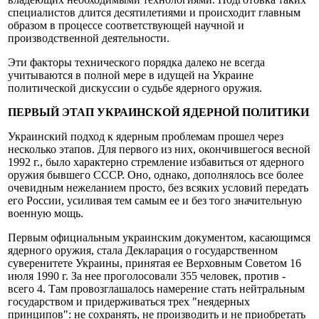
специалистов длится десятилетиями и происходит главным
образом в процессе соответствующей научной и
производственной деятельности.
Эти факторы технического порядка далеко не всегда
учитываются в полной мере в идущей на Украине
политической дискуссии о судьбе ядерного оружия.
ПЕРВЫЙ ЭТАП УКРАИНСКОЙ ЯДЕРНОЙ ПОЛИТИКИ
Украинский подход к ядерным проблемам прошел через
несколько этапов. Для первого из них, окончившегося весной
1992 г., было характерно стремление избавиться от ядерного
оружия бывшего СССР. Оно, однако, дополнялось все более
очевидным нежеланием просто, без всяких условий передать
его России, усиливая тем самым ее и без того значительную
военную мощь.
Первым официальным украинским документом, касающимся
ядерного оружия, стала Декларация о государственном
суверенитете Украины, принятая ее Верховным Советом 16
июля 1990 г. За нее проголосовали 355 человек, против -
всего 4. Там провозглашалось намерение стать нейтральным
государством и придерживаться трех "неядерных
принципов": не сохранять, не производить и не приобретать