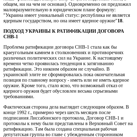
общем, ни на чем не основан). Одновременно он предложил
маловразумительную в юридическом плане формулу:
"Украина имеет уникальный статус: республика не является
ядерным государством, но она имеет ядерное оружие"
18
.
ПОДХОД УКРАИНЫ К РАТИФИКАЦИИ ДОГОВОРА
СНВ-1
Проблема ратификации договора СНВ-1 стала как бы
краеугольным камнем в столкновениях и противоречиях
различных политических сил на Украине. К настоящему
времени четко проявилась тенденция к затягиванию
ратификации. Это никоим образом не случайно. В
украинской элите не сформировалась пока окончательная
позиция по главному вопросу - иметь или не иметь ядерное
оружие. Кроме того, стало ясно, что возможный отказ от
ядерного оружия будет обусловлен весьма серьезными
требованиями.
Фактическая сторона дела выглядит следующим образом. В
конце 1992 г., примерно через шесть месяцев после
подписания Лиссабонского протокола, Договор СНВ-1 и
протоколы к нему были представлены в Верховный Совет на
ратификацию. Там была создана специальная рабочая
депутатская группа во главе с убежденным сторонником