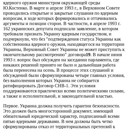
ядерного оружия министром окружающей среды
Ю.Костенко. В марте и апреле 1993 г., в Верховном Совете
проводились открытые и закрытые слушания по ядерным
вопросам, в ходе которых формировались и оттачивались
аргументы и позиции сторон. В частности, в апреле 1993 г.
162 украинских депутата подписали заявление, в котором
требовали признать Украину ядерным государством, и
подчеркнули, что без "подтверждения статуса Украины как
собственника ядерного оружия, находящегося на территории
Украины, Верховный Совет Украины не может приступить к
окончательному рассмотрению" договора
19
. В начале июня
1993 г. вопрос был обсужден на заседании парламента, где
никаких решений принято не было и дальнейшая работа
была перенесена на осень. В процессе этих слушаний и
обсуждений были сформулированы четыре главных условия,
без выполнения которых Украина не собирается
ратифицировать Договор СНВ-1. Эти условия
поддерживаются практически всеми политическими силами,
а также и исполнительной, и законодательной властью.
Первое. Украина должна получить гарантии безопасности.
Это должен быть многосторонний документ, имеющий
обязательный юридический характер, подписанный всеми
пятью ядерными державами. В нем должны быть четко
сформулированы отказ от территориальных претензий к