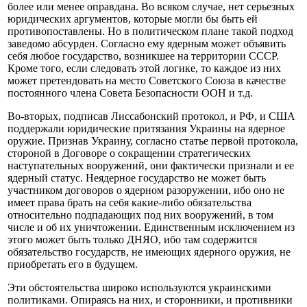
более или менее оправдана. Во всяком случае, нет серьезных
юридических аргументов, которые могли бы быть ей
противопоставлены. Но в политическом плане такой подход
заведомо абсурден. Согласно ему ядерным может объявить
себя любое государство, возникшее на территории СССР.
Кроме того, если следовать этой логике, то каждое из них
может претендовать на место Советского Союза в качестве
постоянного члена Совета Безопасности ООН и т.д.
Во-вторых, подписав Лиссабонский протокол, и РФ, и США
поддержали юридические притязания Украины на ядерное
оружие. Признав Украину, согласно статье первой протокола,
стороной в Договоре о сокращении стратегических
наступательных вооружений, они фактически признали и ее
ядерный статус. Неядерное государство не может быть
участником договоров о ядерном разоружении, ибо оно не
имеет права брать на себя какие-либо обязательства
относительно подпадающих под них вооружений, в том
числе и об их уничтожении. Единственным исключением из
этого может быть только ДНЯО, ибо там содержится
обязательство государств, не имеющих ядерного оружия, не
приобретать его в будущем.
Эти обстоятельства широко используются украинскими
политиками. Опираясь на них, и сторонники, и противники