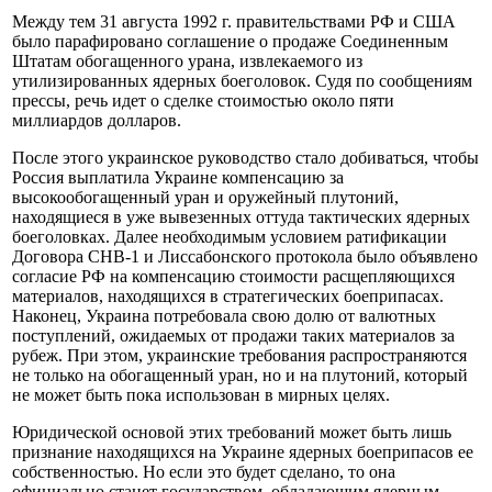
Между тем 31 августа 1992 г. правительствами РФ и США
было парафировано соглашение о продаже Соединенным
Штатам обогащенного урана, извлекаемого из
утилизированных ядерных боеголовок. Судя по сообщениям
прессы, речь идет о сделке стоимостью около пяти
миллиардов долларов.
После этого украинское руководство стало добиваться, чтобы
Россия выплатила Украине компенсацию за
высокообогащенный уран и оружейный плутоний,
находящиеся в уже вывезенных оттуда тактических ядерных
боеголовках. Далее необходимым условием ратификации
Договора СНВ-1 и Лиссабонского протокола было объявлено
согласие РФ на компенсацию стоимости расщепляющихся
материалов, находящихся в стратегических боеприпасах.
Наконец, Украина потребовала свою долю от валютных
поступлений, ожидаемых от продажи таких материалов за
рубеж. При этом, украинские требования распространяются
не только на обогащенный уран, но и на плутоний, который
не может быть пока использован в мирных целях.
Юридической основой этих требований может быть лишь
признание находящихся на Украине ядерных боеприпасов ее
собственностью. Но если это будет сделано, то она
официально станет государством, обладающим ядерным