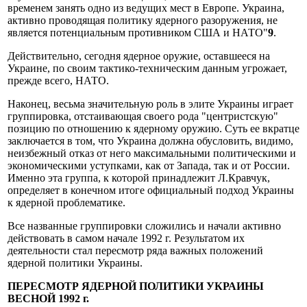
временем занять одно из ведущих мест в Европе. Украина,
активно проводящая политику ядерного разоружения, не
является потенциальным противником США и НАТО"
9
.
Действительно, сегодня ядерное оружие, оставшееся на
Украине, по своим тактико-техническим данным угрожает,
прежде всего, НАТО.
Наконец, весьма значительную роль в элите Украины играет
группировка, отстаивающая своего рода "центристскую"
позицию по отношению к ядерному оружию. Суть ее вкратце
заключается в том, что Украина должна обусловить, видимо,
неизбежный отказ от него максимальными политическими и
экономическими уступками, как от Запада, так и от России.
Именно эта группа, к которой принадлежит Л.Кравчук,
определяет в конечном итоге официальный подход Украины
к ядерной проблематике.
Все названные группировки сложились и начали активно
действовать в самом начале 1992 г. Результатом их
деятельности стал пересмотр ряда важных положений
ядерной политики Украины.
ПЕРЕСМОТР ЯДЕРНОЙ ПОЛИТИКИ УКРАИНЫ
ВЕСНОЙ 1992 г.