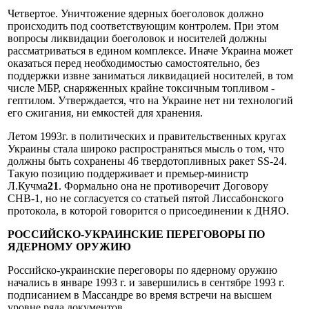
Четвертое. Уничтожение ядерных боеголовок должно
происходить под соответствующим контролем. При этом
вопросы ликвидации боеголовок и носителей должны
рассматриваться в едином комплексе. Иначе Украина может
оказаться перед необходимостью самостоятельно, без
поддержки извне заниматься ликвидацией носителей, в том
числе МБР, снаряженных крайне токсичным топливом -
гептилом. Утверждается, что на Украине нет ни технологий
его сжигания, ни емкостей для хранения.
Летом 1993г. в политических и правительственных кругах
Украины стала широко распространяться мысль о том, что
должны быть сохранены 46 твердотопливных ракет SS-24.
Такую позицию поддерживает и премьер-министр
Л.Кучма
21
. Формально она не противоречит Договору
СНВ-1, но не согласуется со статьей пятой Лиссабонского
протокола, в которой говорится о присоединении к ДНЯО.
РОССИЙСКО-УКРАИНСКИЕ ПЕРЕГОВОРЫ
ПО
ЯДЕРНОМУ ОРУЖИЮ
Российско-украинские переговоры по ядерному оружию
начались в январе 1993 г. и завершились в сентябре 1993 г.
подписанием в Массандре во время встречи на высшем
уровне ряда документов.