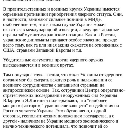
В правительственных и военных кругах Украины имеются
серьезные противники приобретения ядерного статуса. Они,
в частности, занимают сильные позиции в МИДе,
озабоченные тем, что в таком случае Украина может
оказаться в международной изоляции, а ведущие западные
страны займут антиукраинские позиции. Как и в России,
украинские дипломаты придают особое значение, прежде
всего тому, как та или иная акция скажется на отношениях с
США, странами Западной Европы и т.д.
Убедительные аргументы против ядерного оружия
высказываются и в военных кругах.
Там популярна точка зрения, что отказ Украины от ядерного
оружия мог бы сыграть важную роль в налаживании ее
военного сотрудничества с западными странами на
антироссийской основе. Так, сотрудники Центра оперативно-
стратегических исследований вооруженных сил Украины
ВЛарцев и Э.Лисицын подчеркивают, что "наиболее
мощным фактором " уравновешивающего" воздействия на
Россию является Украина. Это обусловлено, с одной
стороны, геополитическим положением государства, а с
другой - наличием на Украине мощного экономического и
научно-технического потенциала, что позволит ей со