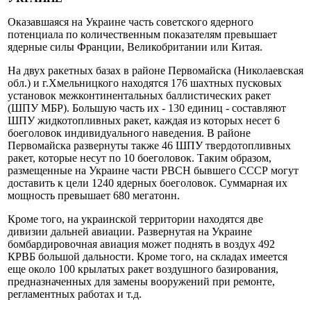
Оказавшаяся на Украине часть советского ядерного
потенциала по количественным показателям превышает
ядерные силы Франции, Великобритании или Китая.
На двух ракетных базах в районе Первомайска (Николаевская
обл.) и г.Хмельницкого находятся 176 шахтных пусковых
установок межконтинентальных баллистических ракет
(ШПУ МБР). Большую часть их - 130 единиц - составляют
ШПУ жидкотопливных ракет, каждая из которых несет 6
боеголовок индивидуального наведения. В районе
Первомайска развернуты также 46 ШПУ твердотопливных
ракет, которые несут по 10 боеголовок. Таким образом,
размещенные на Украине части РВСН бывшего СССР могут
доставить к цели 1240 ядерных боеголовок. Суммарная их
мощность превышает 680 мегатонн.
Кроме того, на украинской территории находятся две
дивизии дальней авиации. Развернутая на Украине
бомбардировочная авиация может поднять в воздух 492
КРВБ большой дальности. Кроме того, на складах имеется
еще около 100 крылатых ракет воздушного базирования,
предназначенных для замены вооружений при ремонте,
регламентных работах и т.д.