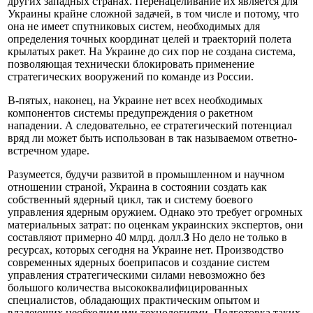
других западных странах. Перенацеливание их является для
Украины крайне сложной задачей, в том числе и потому, что
она не имеет спутниковых систем, необходимых для
определения точных координат целей и траекторий полета
крылатых ракет. На Украине до сих пор не создана система,
позволяющая технически блокировать применение
стратегических вооружений по команде из России.
В-пятых, наконец, на Украине нет всех необходимых
компонентов системы предупреждения о ракетном
нападении. А следовательно, ее стратегический потенциал
вряд ли может быть использован в так называемом ответно-
встречном ударе.
Разумеется, будучи развитой в промышленном и научном
отношении страной, Украина в состоянии создать как
собственный ядерный цикл, так и систему боевого
управления ядерным оружием. Однако это требует огромных
материальных затрат: по оценкам украинских экспертов, они
составляют примерно 40 млрд. долл.
3
Но дело не только в
ресурсах, которых сегодня на Украине нет. Производство
современных ядерных боеприпасов и создание систем
управления стратегическими силами невозможно без
большого количества высококвалифицированных
специалистов, обладающих практическим опытом и
владеющих необходимыми технологиями. Подготовка таких