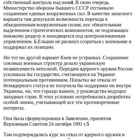
собственный контроль над ним
4
. В свою очередь.
Министерство обороны бывшего СССР отстаивало
сохранение единых вооруженных сил. В качестве запасного
варианта там допускали возможность перехода к
объединенным вооруженным силам, нос обязательным
выделением стратегических компонентов, не подлежащих
никакому разделу и находящихся под централизованным
управлением. Б.Ельцин не рискнул ссориться с военными и
поддержал их позицию.
Ни тот ни другой вариант Киев не устраивал. Сохранение
союзных военных структур делало украинскую
независимость неполной. Передача ядерного оружия России
усиливала бы государство, считающееся на Украине
потенциальным противником. Попытка же отказа от
безъядерного статуса не получила бы поддержки ни внутри
Украины, ни, что гораздо важнее, у руководства ведущих
западных стран. В этих условиях потребовалась разработка
особой линии, учитывающей все эти противоречивые
интересы.
Она была сформулирована в Заявлении, принятом
Верховным Советом 24 октября 1991 г.
5
Там подтверждались курс на отказ от ядерного оружия и