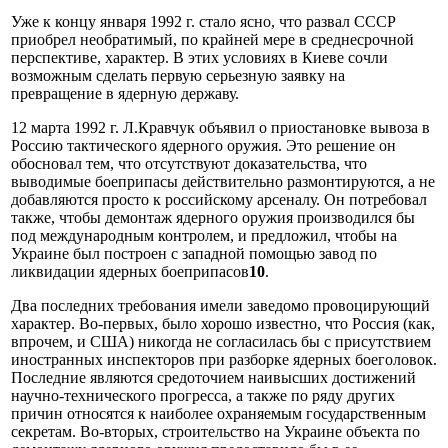
Уже к концу января 1992 г. стало ясно, что развал СССР
приобрел необратимый, по крайней мере в среднесрочной
перспективе, характер. В этих условиях в Киеве сочли
возможным сделать первую серьезную заявку на
превращение в ядерную державу.
12 марта 1992 г. Л.Кравчук объявил о приостановке вывоза в
Россию тактического ядерного оружия. Это решение он
обосновал тем, что отсутствуют доказательства, что
выводимые боеприпасы действительно размонтируются, а не
добавляются просто к российскому арсеналу. Он потребовал
также, чтобы демонтаж ядерного оружия производился бы
под международным контролем, и предложил, чтобы на
Украине был построен с западной помощью завод по
ликвидации ядерных боеприпасов
10
.
Два последних требования имели заведомо провоцирующий
характер. Во-первых, было хорошо известно, что Россия (как,
впрочем, и США) никогда не согласилась бы с присутствием
иностранных инспекторов при разборке ядерных боеголовок.
Последние являются средоточием наивысших достижений
научно-технического прогресса, а также по ряду других
причин относятся к наиболее охраняемым государственным
секретам. Во-вторых, строительство на Украине объекта по