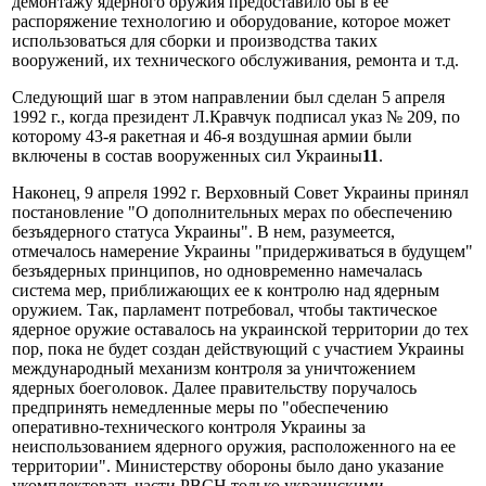
демонтажу ядерного оружия предоставило бы в ее
распоряжение технологию и оборудование, которое может
использоваться для сборки и производства таких
вооружений, их технического обслуживания, ремонта и т.д.
Следующий шаг в этом направлении был сделан 5 апреля
1992 г., когда президент Л.Кравчук подписал указ № 209, по
которому 43-я ракетная и 46-я воздушная армии были
включены в состав вооруженных сил Украины
11
.
Наконец, 9 апреля 1992 г. Верховный Совет Украины принял
постановление "О дополнительных мерах по обеспечению
безъядерного статуса Украины". В нем, разумеется,
отмечалось намерение Украины "придерживаться в будущем"
безъядерных принципов, но одновременно намечалась
система мер, приближающих ее к контролю над ядерным
оружием. Так, парламент потребовал, чтобы тактическое
ядерное оружие оставалось на украинской территории до тех
пор, пока не будет создан действующий с участием Украины
международный механизм контроля за уничтожением
ядерных боеголовок. Далее правительству поручалось
предпринять немедленные меры по "обеспечению
оперативно-технического контроля Украины за
неиспользованием ядерного оружия, расположенного на ее
территории". Министерству обороны было дано указание
укомплектовать части РВСН только украинскими