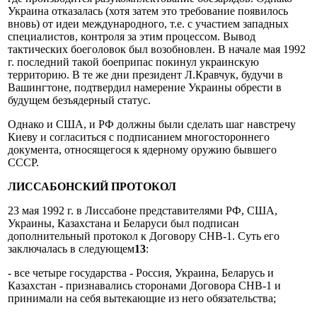
Украина отказалась (хотя затем это требование появилось
вновь) от идеи международного, т.е. с участием западных
специалистов, контроля за этим процессом. Вывод
тактических боеголовок был возобновлен. В начале мая 1992
г. последний такой боеприпас покинул украинскую
территорию. В те же дни президент Л.Кравчук, будучи в
Вашингтоне, подтвердил намерение Украины обрести в
будущем безъядерный статус.
Однако и США, и РФ должны были сделать шаг навстречу
Киеву и согласиться с подписанием многостороннего
документа, относящегося к ядерному оружию бывшего
СССР.
ЛИССАБОНСКИЙ ПРОТОКОЛ
23 мая 1992 г. в Лиссабоне представителями РФ, США,
Украины, Казахстана и Беларуси был подписан
дополнительный протокол к Договору СНВ-1. Суть его
заключалась в следующем
13
:
- все четыре государства - Россия, Украина, Беларусь и
Казахстан - признавались сторонами Договора СНВ-1 и
принимали на себя вытекающие из него обязательства;