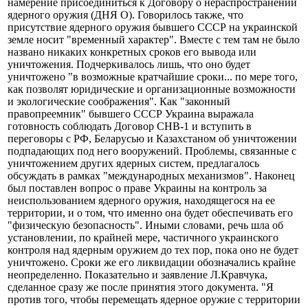
намерение присоединиться к Договору о нераспространении
ядерного оружия (ДНЯ О). Говорилось также, что
присутствие ядерного оружия бывшего СССР на украинской
земле носит "временный характер". Вместе с тем там не было
названо никаких конкретных сроков его вывода или
уничтожения. Подчеркивалось лишь, что оно будет
уничтожено "в возможные кратчайшие сроки... по мере того,
как позволят юридические и организационные возможности
и экологические соображения". Как "законный
правопреемник" бывшего СССР Украина выражала
готовность соблюдать Договор СНВ-1 и вступить в
переговоры с РФ, Беларусью и Казахстаном об уничтожении
подпадающих под него вооружений. Проблемы, связанные с
уничтожением других ядерных систем, предлагалось
обсуждать в рамках "международных механизмов". Наконец
был поставлен вопрос о праве Украины на контроль за
неиспользованием ядерного оружия, находящегося на ее
территории, и о том, что именно она будет обеспечивать его
"физическую безопасность". Иными словами, речь шла об
установлении, по крайней мере, частичного украинского
контроля над ядерным оружием до тех пор, пока оно не будет
уничтожено. Сроки же его ликвидации обозначались крайне
неопределенно. Показательно и заявление Л.Кравчука,
сделанное сразу же после принятия этого документа. "Я
против того, чтобы перемещать ядерное оружие с территории