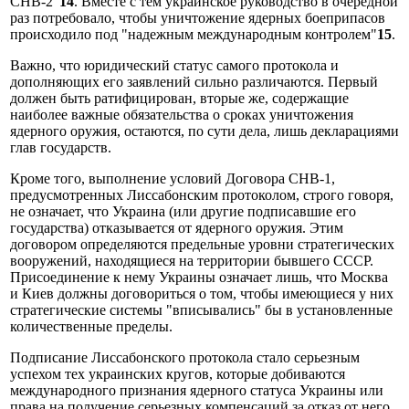
СНВ-2"
14
. Вместе с тем украинское руководство в очередной
раз потребовало, чтобы уничтожение ядерных боеприпасов
происходило под "надежным международным контролем"
15
.
Важно, что юридический статус самого протокола и
дополняющих его заявлений сильно различаются. Первый
должен быть ратифицирован, вторые же, содержащие
наиболее важные обязательства о сроках уничтожения
ядерного оружия, остаются, по сути дела, лишь декларациями
глав государств.
Кроме того, выполнение условий Договора СНВ-1,
предусмотренных Лиссабонским протоколом, строго говоря,
не означает, что Украина (или другие подписавшие его
государства) отказывается от ядерного оружия. Этим
договором определяются предельные уровни стратегических
вооружений, находящиеся на территории бывшего СССР.
Присоединение к нему Украины означает лишь, что Москва
и Киев должны договориться о том, чтобы имеющиеся у них
стратегические системы "вписывались" бы в установленные
количественные пределы.
Подписание Лиссабонского протокола стало серьезным
успехом тех украинских кругов, которые добиваются
международного признания ядерного статуса Украины или
права на получение серьезных компенсаций за отказ от него.