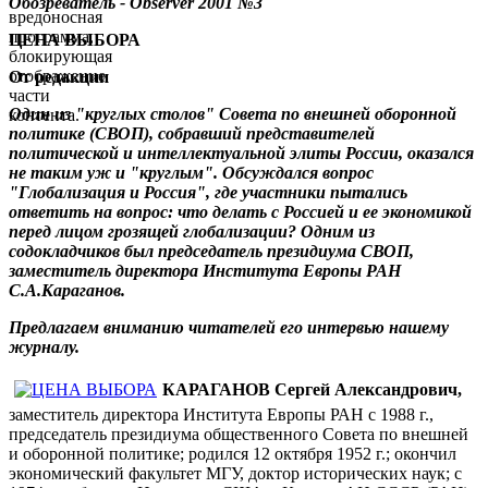
Обозреватель - Observer
2001 №
3
вредоносная
программа,
ЦЕНА ВЫБОРА
блокирующая
отображение
От редакции
части
Один из "круглых столов" Совета по внешней оборонной
контента.
политике (СВОП), собравший представителей
политической и интеллектуальной элиты России, оказался
не таким уж и "круглым". Обсуждался вопрос
"Глобализация и Россия", где участники пытались
ответить на вопрос: что делать с Россией и ее экономикой
перед лицом грозящей глобализации? Одним из
содокладчиков был председатель президиума СВОП,
заместитель директора Института Европы РАН
С.А.Караганов.
Предлагаем вниманию читателей его интервью нашему
журналу.
КАРАГАНОВ Сергей Александрович,
заместитель директора Института Европы РАН с 1988 г.,
председатель президиума общественного Совета по внешней
и оборонной политике; родился 12 октября 1952 г.; окончил
экономический факультет МГУ, доктор исторических наук; с