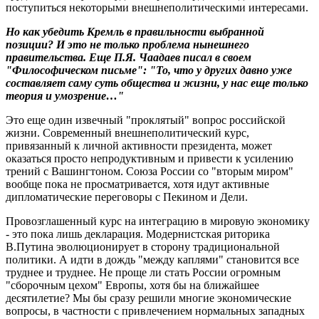
поступиться некоторыми внешнеполитическими интересами.
Но как убедить Кремль в правильности выбранной
позиции? И это не только проблема нынешнего
правительства. Еще П.Я. Чаадаев писал в своем
"Философическом письме": "То, что у других давно уже
составляет саму суть общества и жизни, у нас еще только
теория и умозрение…"
Это еще один извечный "проклятый" вопрос российской
жизни. Современный внешнеполитический курс,
привязанный к личной активности президента, может
оказаться просто непродуктивным и привести к усилению
трений с Вашингтоном. Союза России со "вторым миром"
вообще пока не просматривается, хотя идут активные
дипломатические переговоры с Пекином и Дели.
Провозглашенный курс на интеграцию в мировую экономику
- это пока лишь декларация. Модернистская риторика
В.Путина эволюционирует в сторону традициональной
политики. А идти в дождь "между каплями" становится все
труднее и труднее. Не проще ли стать России огромным
"сборочным цехом" Европы, хотя бы на ближайшее
десятилетие? Мы бы сразу решили многие экономические
вопросы, в частности с привлечением нормальных западных