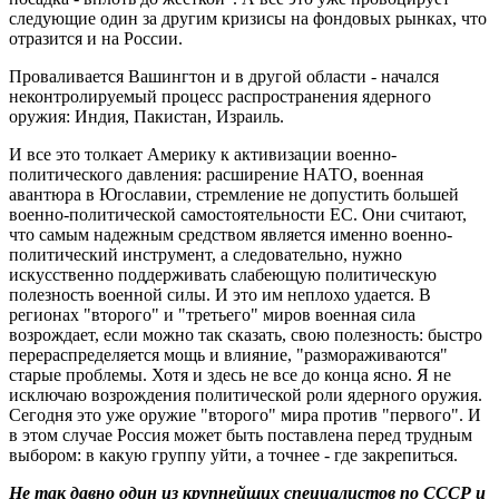
следующие один за другим кризисы на фондовых рынках, что
отразится и на России.
Проваливается Вашингтон и в другой области - начался
неконтролируемый процесс распространения ядерного
оружия: Индия, Пакистан, Израиль.
И все это толкает Америку к активизации военно-
политического давления: расширение НАТО, военная
авантюра в Югославии, стремление не допустить большей
военно-политической самостоятельности ЕС. Они считают,
что самым надежным средством является именно военно-
политический инструмент, а следовательно, нужно
искусственно поддерживать слабеющую политическую
полезность военной силы. И это им неплохо удается. В
регионах "второго" и "третьего" миров военная сила
возрождает, если можно так сказать, свою полезность: быстро
перераспределяется мощь и влияние, "размораживаются"
старые проблемы. Хотя и здесь не все до конца ясно. Я не
исключаю возрождения политической роли ядерного оружия.
Сегодня это уже оружие "второго" мира против "первого". И
в этом случае Россия может быть поставлена перед трудным
выбором: в какую группу уйти, а точнее - где закрепиться.
Не так давно один из крупнейших специалистов по СССР и