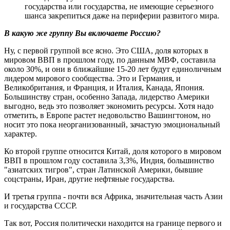
государства или государства, не имеющие серьезного
шанса закрепиться даже на периферии развитого мира.
В какую же группу Вы включаете Россию?
Ну, с первой группой все ясно. Это США, доля которых в
мировом ВВП в прошлом году, по данным МВФ, составила
около 30%, и они в ближайшие 15-20 лет будут единоличным
лидером мирового сообщества. Это и Германия, и
Великобритания, и Франция, и Италия, Канада, Япония.
Большинству стран, особенно Запада, лидерство Америки
выгодно, ведь это позволяет экономить ресурсы. Хотя надо
отметить, в Европе растет недовольство Вашингтоном, но
носит это пока неорганизованный, зачастую эмоциональный
характер.
Ко второй группе относится Китай, доля которого в мировом
ВВП в прошлом году составила 3,3%, Индия, большинство
"азиатских тигров", стран Латинской Америки, бывшие
соцстраны, Иран, другие нефтяные государства.
И третья группа - почти вся Африка, значительная часть Азии
и государства СССР.
Так вот, Россия политически находится на границе первого и