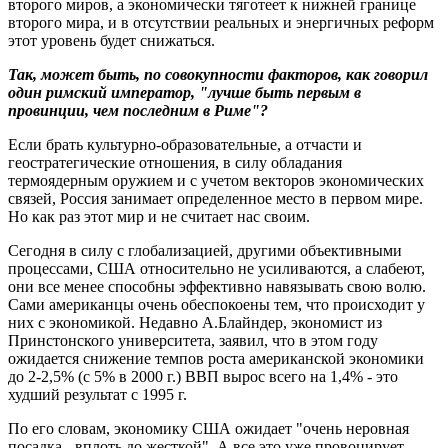
второго миров, а экономически тяготеет к нижней границе
второго мира, и в отсутствии реальных и энергичных реформ
этот уровень будет снижаться.
Так, может быть, по совокупности факторов, как говорил
один римский император, "лучше быть первым в
провинции, чем последним в Риме"?
Если брать культурно-образовательные, а отчасти и
геостратегические отношения, в силу обладания
термоядерным оружием и с учетом векторов экономических
связей, Россия занимает определенное место в первом мире.
Но как раз этот мир и не считает нас своим.
Сегодня в силу с глобализацией, другими объективными
процессами, США относительно не усиливаются, а слабеют,
они все менее способны эффективно навязывать свою волю.
Сами американцы очень обеспокоены тем, что происходит у
них с экономикой. Недавно А.Блайндер, экономист из
Принстонского университета, заявил, что в этом году
ожидается снижение темпов роста американской экономики
до 2-2,5% (с 5% в 2000 г.) ВВП вырос всего на 1,4% - это
худший результат с 1995 г.
По его словам, экономику США ожидает "очень неровная
посадка - вплоть до жесткой". А все это уже провоцирует