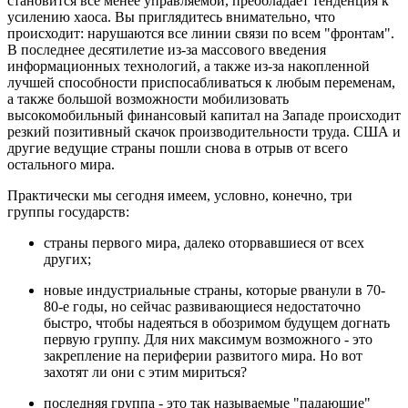
становится все менее управляемой, преобладает тенденция к
усилению хаоса. Вы приглядитесь внимательно, что
происходит: нарушаются все линии связи по всем "фронтам".
В последнее десятилетие из-за массового введения
информационных технологий, а также из-за накопленной
лучшей способности приспосабливаться к любым переменам,
а также большой возможности мобилизовать
высокомобильный финансовый капитал на Западе происходит
резкий позитивный скачок производительности труда. США и
другие ведущие страны пошли снова в отрыв от всего
остального мира.
Практически мы сегодня имеем, условно, конечно, три
группы государств:
страны первого мира, далеко оторвавшиеся от всех
других;
новые индустриальные страны, которые рванули в 70-
80-е годы, но сейчас развивающиеся недостаточно
быстро, чтобы надеяться в обозримом будущем догнать
первую группу. Для них максимум возможного - это
закрепление на периферии развитого мира. Но вот
захотят ли они с этим мириться?
последняя группа - это так называемые "падающие"