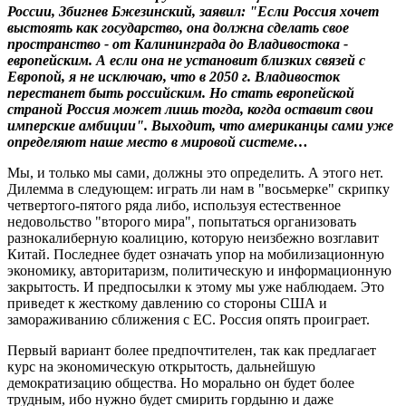
России, Збигнев Бжезинский, заявил: "Если Россия хочет
выстоять как государство, она должна сделать свое
пространство - от Калининграда до Владивостока -
европейским. А если она не установит близких связей с
Европой, я не исключаю, что в 2050 г. Владивосток
перестанет быть российским. Но стать европейской
страной Россия может лишь тогда, когда оставит свои
имперские амбиции". Выходит, что американцы сами уже
определяют наше место в мировой системе…
Мы, и только мы сами, должны это определить. А этого нет.
Дилемма в следующем: играть ли нам в "восьмерке" скрипку
четвертого-пятого ряда либо, используя естественное
недовольство "второго мира", попытаться организовать
разнокалиберную коалицию, которую неизбежно возглавит
Китай. Последнее будет означать упор на мобилизационную
экономику, авторитаризм, политическую и информационную
закрытость. И предпосылки к этому мы уже наблюдаем. Это
приведет к жесткому давлению со стороны США и
замораживанию сближения с ЕС. Россия опять проиграет.
Первый вариант более предпочтителен, так как предлагает
курс на экономическую открытость, дальнейшую
демократизацию общества. Но морально он будет более
трудным, ибо нужно будет смирить гордыню и даже