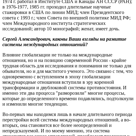
1974 г. работал в Институте США и Канады АН СССР (РАН);
в 1976-1977, 1985 гг. проходил длительные научные
стажировки в США по линии МИД; член Президентского
совета с 1993 г.; член Совета по внешней политике МИД РФ;
член Международного института стратегических
исследований; автор 10 монографий; женат, имеет дочь.
Сергей Александрович, каковы Ваши взгляды на развитие
системы международных отношений?
Влияние глобализации не только на международные
отношения, но и на позицию современной России - крайне
трудная область для исследования и понимания не только для
обывателя, но и для маститого ученого. Это связано с тем, что
одновременно с вступлением в эпоху глобализации
международные отношения вступили в эру коренной
трансформации и двублоковой системы противостояния. И
именно эти два процесса "разморозили" многие процессы,
которые до определенного времени подавлялись, подтолкнули
и изменили многие тенденции.
Во-первых мы находимся лишь в начале длительного периода
перестройки всей системы международных отношений, а во-
вторых, она становится все более неопределенной и
непредсказуемой. И по моему мнению, эта система