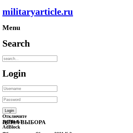
militaryarticle.ru
Menu
Search
Login
Отключите
AdBlock!
ЦЕНА ВЫБОРА
AdBlock
—