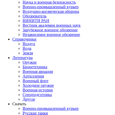
Наука и военная безопасность
Военно-промышленный курьер
Воздушно-космическая оборона
Обозреватель
ВИНИТИ РАН
Вестник академии военных наук
Зарубежное военное обозрение
Независимое военное обозрение
Справочники
Воздух
Вода
Земля
Литература
Оружие
Бронетехника
Военная авиация
Артиллерия
Военный флот
Холодное оружие
Военная история
Спецподготовка
Другое
Скачать
Военно-промышленный курьер
Русские танки