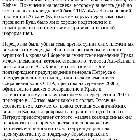
Rishavi. Покушение на человека, которому за десять дней до
этого на военно-воздушной базе США al-Asad в «успешной
провинции Анбар» (Буш) пожимал руку перед камерами
президент Буш, было явно хорошо подготовлено и
спланировано в соответствии с привилегированной
информацией.
Перед этим были убиты семь других суннитских племенных
вождей, затем еще два. Эти происшествия были только
вершиной в кровавой борьбе за суннитское население Ирака
между племенами, которые страдают от террора Аль-Каиды и
восстания и от Аль-Каиды и ее союзников. Они
подтверждают предупреждение генерала Петрэуса о
преждевременности вывода или несвоевременности
сокращения войск США, при этом на середину 2008 г,
официально намечено возвращение в Ираке к
количественному составу, имевшемуся перед весной 2007 г.
примерно в 130 тыс. американских солдат. Этому не
соответствует, разумеется, вывод оставшихся английских
войск из Басры, с аэродрома на окраине города. Генерал
Петрэус предостерегает от этого: «задача коалиционных сил
переключиться с преимущественного подавления
партизанской войны и стабилизирующей роли на
преимущественную поддержку борьбы иракских
вооруженных сил и защиту от террора, и это погубит