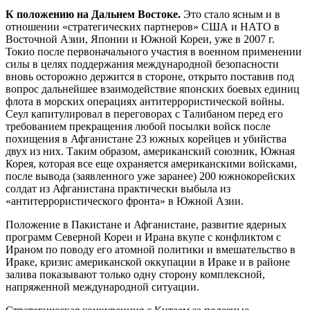
К положению на Дальнем Востоке.
Это стало ясным и в
отношении «стратегических партнеров» США и НАТО в
Восточной Азии, Японии и Южной Кореи, уже в 2007 г.
Токио после первоначального участия в военном применении
силы в целях поддержания международной безопасности
вновь осторожно держится в стороне, открыто поставив под
вопрос дальнейшее взаимодействие японских боевых единиц
флота в морских операциях антитеррористической войны.
Сеул капитулировал в переговорах с Талибаном перед его
требованием прекращения любой посылки войск после
похищения в Афганистане 23 южных корейцев и убийства
двух из них. Таким образом, американский союзник, Южная
Корея, которая все еще охраняется американскими войсками,
после вывода (заявленного уже заранее) 200 южнокорейских
солдат из Афганистана практически выбыла из
«антитеррористического фронта» в Южной Азии.
Положение в Пакистане и Афганистане, развитие ядерных
программ Северной Кореи и Ирана вкупе с конфликтом с
Ираном по поводу его атомной политики и вмешательство в
Ираке, кризис американской оккупации в Ираке и в районе
залива показывают только одну сторону комплексной,
напряженной международной ситуации.