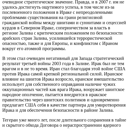
очевидное стратегическое значение. Правда, и в 2007 г. им не
удалось достигнуть ощутимого успеха, в том числе из-за
послевоенного положения в Ираке с непреодоленными
проблемами существования на грани религиозной
гражданской войны между шиитами и суннитами и сецессией
курдов в Северном Ираке, соперничеством за власть в
регионе Залива с критическим положением по безопасности
арабских стран Залива, усилившейся террористической
опасностью, также и для Европы, и конфликтом с Ираном
вокруг его атомной программы.
В этом стал очевиден негативный для Запада стратегический
результат третьей войны 2003 года в Заливе. Ирак был не тем
врагом и в не то время. Иран стал благодаря этой войне США
против Ирака самой крепкой региональной силой. Иранское
влияние на шиитов Ирака возросло, иранское вмешательство
использует для собственного оправдания наличие чужих
оккупационных частей как врага Ирака, вооружает шиитское
народное ополчение, пытается внедрится в иракское
правительство через шиитских политиков и одновременно
предлагает США себя в качестве партнера для умиротворения
Ирака и для обеспечения безопасности в районе Залива.
Тегеран уже много лет, после длительного сохранения в тайне
и скрытого обхода Договора о нераспространении ядерного