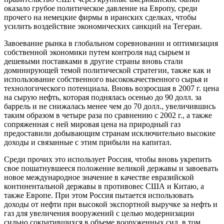
оказало грубое политическое давление на Европу, среди
прочего на немецкие фирмы в иранских сделках, чтобы
усилить воздействие экономических санкций на Тегеран.
Завоевание рынка в глобальном соревновании и оптимизация
собственной экономики путем контроля над сырьем и
дешевыми поставками в другие страны вновь стали
доминирующей темой политической стратегии, также как и
использование собственного высококачественного сырья и
технологического потенциала. Вновь возросшая в 2007 г. цена
на сырую нефть, которая поднялась осенью до 90 долл. за
баррель и не снижалась менее чем до 70 долл., увеличившись
таким образом в четыре раза по сравнению с 2002 г., а также
сопряженная с ней мировая цена на природный газ
предоставили добывающим странам исключительно высокие
доходы и связанные с этим прибыли на капитал.
Среди прочих это использует Россия, чтобы вновь укрепить
свое пошатнувшееся положение великой державы и завоевать
новое международное значение в качестве евразийской
континентальной державы в противовес США и Китаю, а
также Европе. При этом Россия пытается использовать
доходы от нефти при высокой экспортной выручке за нефть и
газ для увеличения вооружений с целью модернизации
сильно сократившихся в объеме вооруженных сил, в том