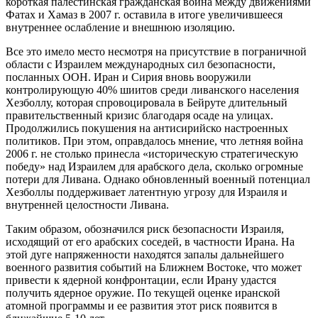
короткая палестинская гражданская война между движениями
Фатах и Хамаз в 2007 г. оставила в итоге увеличившееся
внутреннее ослабление и внешнюю изоляцию.
Все это имело место несмотря на присутствие в пограничной
области с Израилем международных сил безопасности,
посланных ООН. Иран и Сирия вновь вооружили
контролирующую 40% шиитов среди ливанского населения
Хезболлу, которая спровоцировала в Бейруте длительный
правительственный кризис благодаря осаде на улицах.
Продолжились покушения на антисирийско настроенных
политиков. При этом, оправдалось мнение, что летняя война
2006 г. не столько принесла «историческую стратегическую
победу» над Израилем для арабского дела, сколько огромные
потери для Ливана. Однако обновленный военный потенциал
Хезболлы поддерживает латентную угрозу для Израиля и
внутренней целостности Ливана.
Таким образом, обозначился риск безопасности Израиля,
исходящий от его арабских соседей, в частности Ирана. На
этой дуге напряженности находятся запалы дальнейшего
военного развития событий на Ближнем Востоке, что может
привести к ядерной конфронтации, если Ирану удастся
получить ядерное оружие. По текущей оценке иранской
атомной программы и ее развития этот риск появится в