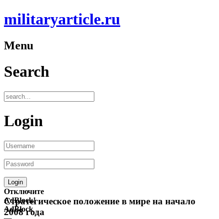
militaryarticle.ru
Menu
Search
Login
Отключите
AdBlock!
Стратегическое положение в мире на начало
AdBlock
2008 года
—