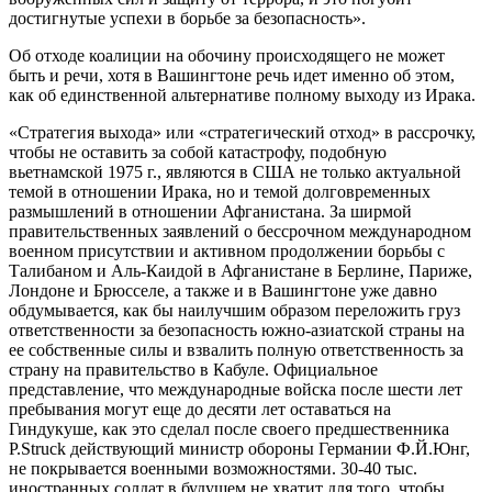
достигнутые успехи в борьбе за безопасность».
Об отходе коалиции на обочину происходящего не может
быть и речи, хотя в Вашингтоне речь идет именно об этом,
как об единственной альтернативе полному выходу из Ирака.
«Стратегия выхода» или «стратегический отход» в рассрочку,
чтобы не оставить за собой катастрофу, подобную
вьетнамской 1975 г., являются в США не только актуальной
темой в отношении Ирака, но и темой долговременных
размышлений в отношении Афганистана. За ширмой
правительственных заявлений о бессрочном международном
военном присутствии и активном продолжении борьбы с
Талибаном и Аль-Каидой в Афганистане в Берлине, Париже,
Лондоне и Брюсселе, а также и в Вашингтоне уже давно
обдумывается, как бы наилучшим образом переложить груз
ответственности за безопасность южно-азиатской страны на
ее собственные силы и взвалить полную ответственность за
страну на правительство в Кабуле. Официальное
представление, что международные войска после шести лет
пребывания могут еще до десяти лет оставаться на
Гиндукуше, как это сделал после своего предшественника
P.Struck действующий министр обороны Германии Ф.Й.Юнг,
не покрывается военными возможностями. 30-40 тыс.
иностранных солдат в будущем не хватит для того, чтобы