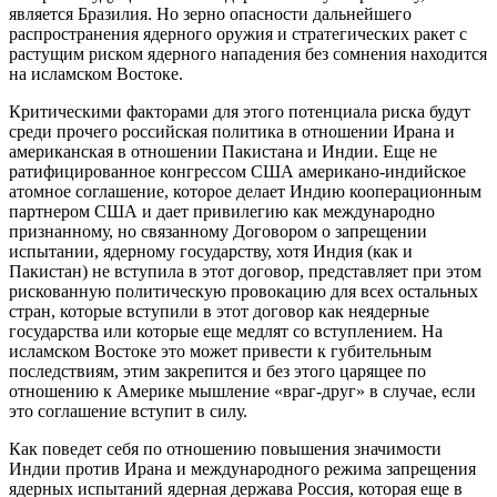
является Бразилия. Но зерно опасности дальнейшего
распространения ядерного оружия и стратегических ракет с
растущим риском ядерного нападения без сомнения находится
на исламском Востоке.
Критическими факторами для этого потенциала риска будут
среди прочего российская политика в отношении Ирана и
американская в отношении Пакистана и Индии. Еще не
ратифицированное конгрессом США американо-индийское
атомное соглашение, которое делает Индию кооперационным
партнером США и дает привилегию как международно
признанному, но связанному Договором о запрещении
испытании, ядерному государству, хотя Индия (как и
Пакистан) не вступила в этот договор, представляет при этом
рискованную политическую провокацию для всех остальных
стран, которые вступили в этот договор как неядерные
государства или которые еще медлят со вступлением. На
исламском Востоке это может привести к губительным
последствиям, этим закрепится и без этого царящее по
отношению к Америке мышление «враг-друг» в случае, если
это соглашение вступит в силу.
Как поведет себя по отношению повышения значимости
Индии против Ирана и международного режима запрещения
ядерных испытаний ядерная держава Россия, которая еще в