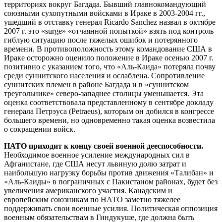
территориях вокруг Багдада. Бывший главнокомандующий
союзными сухопутными войсками в Ираке в 2003-2004 гг.,
ушедший в отставку генерал Ricardo Sanchez назвал в октябре
2007 г. это «surge» «отчаянной попыткой» взять под контроль
гиблую ситуацию после тяжелых ошибок и потерянного
времени. В противоположность этому командование США в
Ираке осторожно оценило положение в Ираке осенью 2007 г.
позитивно с указанием того, что «Аль-Каида» потеряла почву
среди суннитского населения и ослаблена. Сопротивление
суннитских племен в районе Багдада и в «суннитском
треугольнике» северо-западнее столицы уменьшается. Эта
оценка соответствовала представленному в сентябре докладу
генерала Петрэуса (Petraeus), которым он добился в конгрессе
большего времени, но одновременно такая оценка возвестила
о сокращении войск.
НАТО приходит к концу своей военной дееспособности.
Необходимое военное усиление международных сил в
Афганистане, где США несут львиную долю затрат и
наибольшую нагрузку борьбы против движения «Талибан» и
«Аль-Каиды» в пограничных с Пакистаном районах, будет без
увеличения американского участия. Канадским и
европейским союзникам по НАТО заметно тяжелее
поддерживать свои военные усилия. Политическая оппозиция
военным обязательствам в Гиндукуше, где должна быть