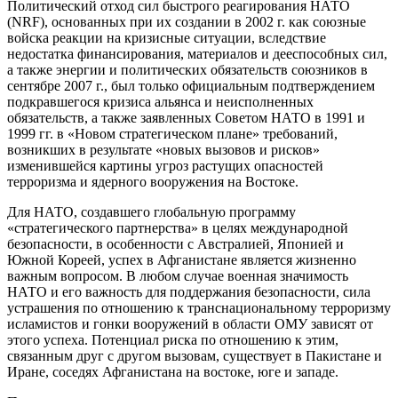
Политический отход сил быстрого реагирования НАТО
(NRF), основанных при их создании в 2002 г. как союзные
войска реакции на кризисные ситуации, вследствие
недостатка финансирования, материалов и дееспособных сил,
а также энергии и политических обязательств союзников в
сентябре 2007 г., был только официальным подтверждением
подкравшегося кризиса альянса и неисполненных
обязательств, а также заявленных Советом НАТО в 1991 и
1999 гг. в «Новом стратегическом плане» требований,
возникших в результате «новых вызовов и рисков»
изменившейся картины угроз растущих опасностей
терроризма и ядерного вооружения на Востоке.
Для НАТО, создавшего глобальную программу
«стратегического партнерства» в целях международной
безопасности, в особенности с Австралией, Японией и
Южной Кореей, успех в Афганистане является жизненно
важным вопросом. В любом случае военная значимость
НАТО и его важность для поддержания безопасности, сила
устрашения по отношению к транснациональному терроризму
исламистов и гонки вооружений в области ОМУ зависят от
этого успеха. Потенциал риска по отношению к этим,
связанным друг с другом вызовам, существует в Пакистане и
Иране, соседях Афганистана на востоке, юге и западе.