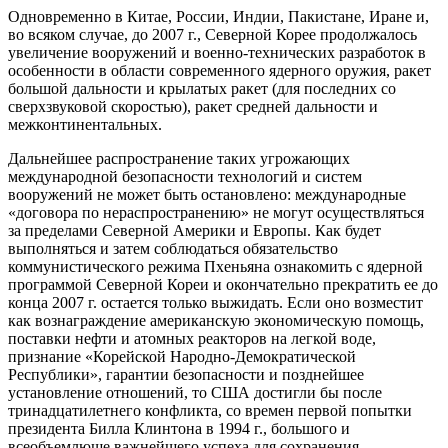
Одновременно в Китае, России, Индии, Пакистане, Иране и,
во всяком случае, до 2007 г., Северной Корее продолжалось
увеличение вооружений и военно-технических разработок в
особенности в области современного ядерного оружия, ракет
большой дальности и крылатых ракет (для последних со
сверхзвуковой скоростью), ракет средней дальности и
межконтинентальных.
Дальнейшее распространение таких угрожающих
международной безопасности технологий и систем
вооружений не может быть остановлено: международные
«договора по нераспространению» не могут осуществляться
за пределами Северной Америки и Европы. Как будет
выполняться и затем соблюдаться обязательство
коммунистического режима Пхеньяна ознакомить с ядерной
программой Северной Кореи и окончательно прекратить ее до
конца 2007 г. остается только выжидать. Если оно возместит
как вознаграждение американскую экономическую помощь,
поставки нефти и атомных реакторов на легкой воде,
признание «Корейской Народно-Демократической
Республики», гарантии безопасности и позднейшее
установление отношений, то США достигли бы после
тринадцатилетнего конфликта, со времен первой попытки
президента Билла Клинтона в 1994 г., большого и
всеобъемлюще важнейшего успеха для сохранения