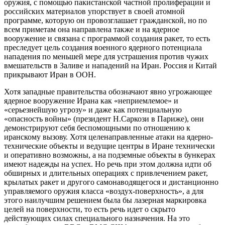
оружия, с помощью пакистанской частной пролиферации и
российских материалов упорствует в своей атомной
программе, которую он провозглашает гражданской, но по
всем приметам она направлена также и на ядерное
вооружение и связана с программой создания ракет, то есть
преследует цель создания военного ядерного потенциала
нападения по меньшей мере для устрашения против чужих
вмешательств в Заливе и нападений на Иран. Россия и Китай
прикрывают Иран в ООН.
Хотя западные правительства обозначают явно угрожающее
ядерное вооружение Ирана как «неприемлемое» и
«серьезнейшую угрозу» и даже как потенциальную
«опасность войны» (президент Н.Саркози в Париже), они
демонстрируют себя беспомощными по отношению к
иранскому вызову. Хотя целенаправленные атаки на ядерно-
технические объекты и ведущие центры в Иране технически
и оперативно возможны, а на подземные объекты в бункерах
имеют надежды на успех. Но речь при этом должна идти об
обширных и длительных операциях с привлечением ракет,
крылатых ракет и другого самонаводящегося и дистанционно
управляемого оружия класса «воздух-поверхность», а для
этого наилучшим решением была бы лазерная маркировка
целей на поверхности, то есть речь идет о скрыто
действующих силах специального назначения. На это