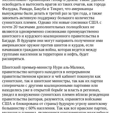
освободить и вытеснить врагов из таких очагов, как города
Фалуджа, Рамади, Бакуба и Тикрит, что американцы
вынуждены были делать в третий раз за три года, а также
завоевать активную поддержку большого количества
суннитских племен. Однако эти новые союзники США с
почти 20 тысячами дополнительных полицейских не
являются одновременно союзниками преимущественно
шиитского и курдского коалиционного правительства в
Багдаде. В будущем они могут направить полученное ими
американское оружие против шиитов и курдов, если
начавшаяся гражданская война, которая ведется между
группами населения за территории и нефть, будет
расширяться.
Шиитский премьер-министр Нури аль-Малики,
правительство которого находится в непрерывном
правительственном кризисе и чей кабинет покинули как
суннитские, так и шиитские министры, так как их партии
соперничали с другими коалиционными партиями или
находились уже в открытой борьбе за власть в регионах,
увидел в вооружении суннитских племен вблизи резиденции
правительства (которая, разумеется, охраняется войсками
США и блокирована от страны) будущую угрозу шиитскому
большинству с 60% населения. Так как все иракские партии,
милиция и племена, являющиеся конгломератом враждебных