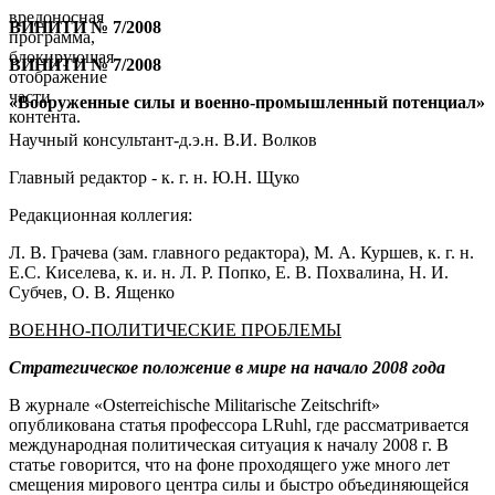
вредоносная
ВИНИТИ № 7/2008
программа,
блокирующая
ВИНИТИ № 7/2008
отображение
части
«Вооруженные силы и военно-промышленный потенциал»
контента.
Научный консультант-д.э.н. В.И. Волков
Главный редактор - к. г. н. Ю.Н. Щуко
Редакционная коллегия:
Л. В. Грачева (зам. главного редактора), М. А. Куршев, к. г. н.
Е.С. Киселева, к. и. н. Л. Р. Попко, Е. В. Похвалина, Н. И.
Субчев, О. В. Ященко
ВОЕННО-ПОЛИТИЧЕСКИЕ ПРОБЛЕМЫ
Стратегическое положение в мире на начало 2008 года
В журнале «Osterreichische Militarische Zeitschrift»
опубликована статья профессора LRuhl, где рассматривается
международная политическая ситуация к началу 2008 г. В
статье говорится, что на фоне проходящего уже много лет
смещения мирового центра силы и быстро объединяющейся