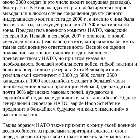
около 3300 солдат (в это число входит воздушная разведка),
будет расти. В Нидерландах открыто дебатируется вопрос
вывода или в любом случае сокращения двухтысячного
нидерландского контингента до 2008 г., а именно с ним была
бы связана задача ведущей роли сил ИСАФ в части южной
зоны. Председатель военного комитета НАТО, канадский
генерал Ray Henault, в сентябре 2007 г. хлопотал о новой
«ведущей нации» (lead nation) на юге, которая могла бы взять
там на себя военную ответственность. Весной он оценил
положение как «непостоянное» и «динамичное» с
преимуществом у НАТО, но при этом указал на
необходимость большей мобильности войск, гибкой тактики и
больших оперативных резервов. Хотя Великобритания
усилила свой контингент с 3300 до 5800 солдат, 2500
канадских и 1000 австралийских солдат в большей части
непобежденной южной провинции Helmand, где находится
почти 80% афганских маковых полей, нуждаются в
европейской поддержке дополнительно к английской. Однако
генеральный секретарь НАТО Jaap de Hoop Scheffer не
предвидит в ближайшем будущем «никаких изменений» в
расстановке сил.
Таким образом НАТО также приходит к концу своей военной
дееспособности за пределами территории альянса и стоит
перед угрозой потери своих стратегических возможностей.