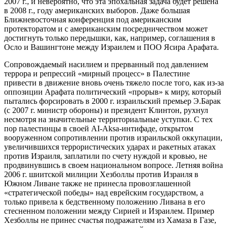
2007 г., и невероятно, что эта эпохальная задача будет решена
в 2008 г., году американских выборов. Даже большая
Ближневосточная конференция под американским
протекторатом и с американским посредничеством может
достигнуть только передышки, как, например, соглашения в
Осло и Вашингтоне между Израилем и ПОО Ясира Арафата.
Сопровождаемый насилием и прерванный под давлением
террора и репрессий «мирный процесс» в Палестине
привести в движение вновь очень тяжело после того, как из-за
оппозиции Арафата политический «прорыв» к миру, который
пытались форсировать в 2000 г. израильский премьер Э.Барак
(с 2007 г. министр обороны) и президент Клинтон, рухнул
несмотря на значительные территориальные уступки. С тех
пор палестинцы в своей AI-Aksa-интифаде, открытом
вооруженном сопротивлении против израильской оккупации,
увеличившихся террористических ударах и ракетных атаках
против Израиля, заплатили по счету нуждой и кровью, не
продвинувшись в своем национальном вопросе. Летняя война
2006 г. шиитской милиции Хезболлы против Израиля в
Южном Ливане также не принесла провозглашенной
«стратегической победы» над еврейским государством, а
только привела к бедственному положению Ливана в его
стесненном положении между Сирией и Израилем. Пример
Хезболлы не принес счастья подражателям из Хамаза в Газе,