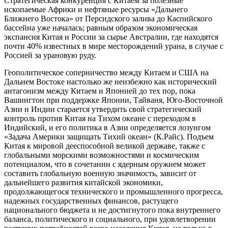
Стратегическая конкуренция с Китаем за полезные
ископаемые Африки и нефтяные ресурсы «Дальнего
Ближнего Востока» от Персидского залива до Каспийского
бассейна уже началась; равным образом экономическая
экспансия Китая и России за сырье Австралии, где находятся
почти 40% известных в мире месторождений урана, в случае с
Россией за урановую руду.
Геополитическое соперничество между Китаем и США на
Дальнем Востоке настолько же неизбежно как исторический
антагонизм между Китаем и Японией до тех пор, пока
Вашингтон при поддержке Японии, Тайваня, Юго-Восточной
Азии и Индии старается утвердить свой стратегический
контроль против Китая на Тихом океане с переходом в
Индийский, и его политика в Азии определяется лозунгом
«Задача Америки защищать Тихий океан» (К.Райс). Подъем
Китая к мировой дееспособной великой державе, также с
глобальными морскими возможностями и космическим
потенциалом, что в сочетании с ядерным оружием может
составить глобальную военную значимость, зависит от
дальнейшего развития китайской экономики,
продолжающегося технического и промышленного прогресса,
надежных государственных финансов, растущего
национального бюджета и не достигнутого пока внутреннего
баланса, политического и социального, при удовлетворении