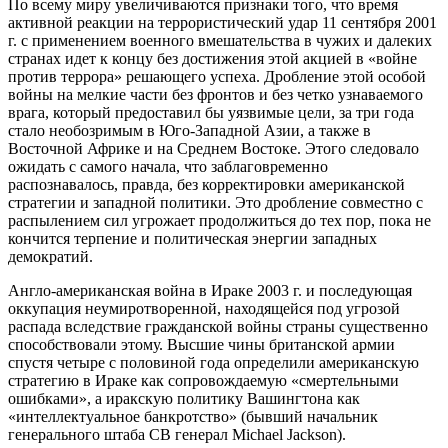
По всему миру увеличиваются признаки того, что время
активной реакции на террористический удар 11 сентября 2001
г. с применением военного вмешательства в чужих и далеких
странах идет к концу без достижения этой акцией в «войне
против террора» решающего успеха. Дробление этой особой
войны на мелкие части без фронтов и без четко узнаваемого
врага, который предоставил бы уязвимые цели, за три года
стало необозримым в Юго-Западной Азии, а также в
Восточной Африке и на Среднем Востоке. Этого следовало
ожидать с самого начала, что заблаговременно
распознавалось, правда, без корректировки американской
стратегии и западной политики. Это дробление совместно с
распылением сил угрожает продолжиться до тех пор, пока не
кончится терпение и политическая энергии западных
демократий.
Англо-американская война в Ираке 2003 г. и последующая
оккупация неумиротворенной, находящейся под угрозой
распада вследствие гражданской войны страны существенно
способствовали этому. Высшие чины британской армии
спустя четыре с половиной года определили американскую
стратегию в Ираке как сопровождаемую «смертельными
ошибками», а иракскую политику Вашингтона как
«интеллектуальное банкротство» (бывший начальник
генерального штаба СВ генерал Michael Jackson).