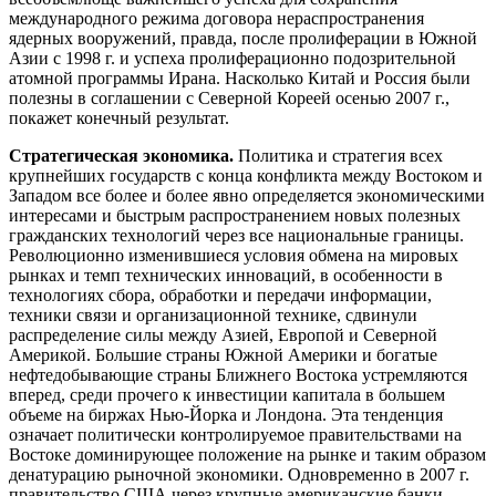
международного режима договора нераспространения
ядерных вооружений, правда, после пролиферации в Южной
Азии с 1998 г. и успеха пролиферационно подозрительной
атомной программы Ирана. Насколько Китай и Россия были
полезны в соглашении с Северной Кореей осенью 2007 г.,
покажет конечный результат.
Стратегическая экономика.
Политика и стратегия всех
крупнейших государств с конца конфликта между Востоком и
Западом все более и более явно определяется экономическими
интересами и быстрым распространением новых полезных
гражданских технологий через все национальные границы.
Революционно изменившиеся условия обмена на мировых
рынках и темп технических инноваций, в особенности в
технологиях сбора, обработки и передачи информации,
техники связи и организационной технике, сдвинули
распределение силы между Азией, Европой и Северной
Америкой. Большие страны Южной Америки и богатые
нефтедобывающие страны Ближнего Востока устремляются
вперед, среди прочего к инвестиции капитала в большем
объеме на биржах Нью-Йорка и Лондона. Эта тенденция
означает политически контролируемое правительствами на
Востоке доминирующее положение на рынке и таким образом
денатурацию рыночной экономики. Одновременно в 2007 г.
правительство США через крупные американские банки