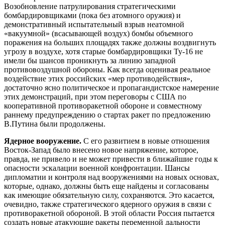
Возобновление патрулирования стратегическими
бомбардировщиками (пока без атомного оружия) и
демонстративный испытательный взрыв неатомной
«вакуумной» (всасывающей воздух) бомбы объемного
поражения на больших площадях также должны воздвигнуть
угрозу в воздухе, хотя старые бомбардировщики Ту-16 не
имели бы шансов проникнуть за линию западной
противовоздушной обороны. Как всегда оценивая реальное
воздействие этих российских «мер противодействия»,
достаточно ясно политическое и пропагандистское намерение
этих демонстраций, при этом переговоры с США по
кооперативной противоракетной обороне и совместному
раннему предупреждению о стартах ракет по предложению
В.Путина были продолжены.
Ядерное вооружение.
С его развитием в новые отношения
Восток-Запад было внесено новое напряжение, которое,
правда, не привело и не может привести в ближайшие годы к
опасности эскалации военной конфронтации. Шансы
дипломатии и контроля над вооружениями на новых основах,
которые, однако, должны быть еще найдены и согласованы
как имеющие обязательную силу, сохраняются. Это касается,
очевидно, также стратегического ядерного оружия в связи с
противоракетной обороной. В этой области Россия пытается
создать новые атакующие ракеты переменной дальности