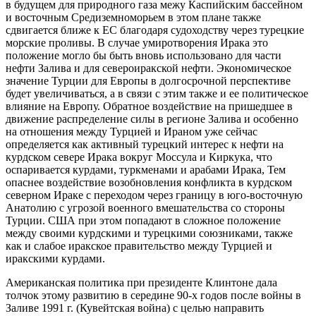
в будущем для природного газа межу Каспийским бассейном
и восточным Средиземноморьем в этом плане также
сдвигается ближе к ЕС благодаря судоходству через турецкие
морские проливы. В случае умиротворения Ирака это
положение могло бы быть вновь использовано для части
нефти Залива и для североиракской нефти. Экономическое
значение Турции для Европы в долгосрочной перспективе
будет увеличиваться, а в связи с этим также и ее политическое
влияние на Европу. Обратное воздействие на пришедшее в
движение распределение силы в регионе Залива и особенно
на отношения между Турцией и Ираном уже сейчас
определяется как активный турецкий интерес к нефти на
курдском севере Ирака вокруг Моссула и Киркука, что
оспаривается курдами, туркменами и арабами Ирака, Тем
опаснее воздействие возобновления конфликта в курдском
северном Ираке с переходом через границу в юго-восточную
Анатолию с угрозой военного вмешательства со стороны
Турции. США при этом попадают в сложное положение
между своими курдскими и турецкими союзниками, также
как и слабое иракское правительство между Турцией и
иракскими курдами.
Американская политика при президенте Клинтоне дала
толчок этому развитию в середине 90-х годов после войны в
Заливе 1991 г. (Кувейтская война) с целью направить