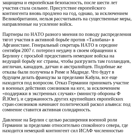
защищена и европейская безопасность, после шести лет
участия стала сильнее. Присутствие европейского
контингента вновь продлено на год, однако, за исключением
Великобритании, нельзя рассчитывать на существенные меры,
направленные на усиление войск.
Партнеры по НАТО разного мнения по поводу распределения
тягот участия в активной борьбе против «Талибана» в
Афганистане. Генеральный секретарь НАТО в середине
сентября 2007 г. потерпел неудачу в своем обращении к
Берлину с просьбой предоставить немецкие войска на
ведущий борьбу юг страны, чтобы разгрузить там голландцев,
англичан, канадцев, датчан и австралийцев. Подобные же
отказы были получены в Риме и Мадриде. Что будут в
будущем делать французы за пределами Кабула, все еще
находится под вопросом. Отказ Германии принимать участие
в военных действиях союзников на юге, за исключением
«поддержки в экстренных случаях» (министр обороны Ф
Й.Юнг), и сдержанность других крупнейших европейских
стран-союзников начинают политический раскол альянса: под
сомнение ставится активная солидарность.
Давление на Берлин с целью расширения военной роли
Германии за пределами относительно спокойного севера, где
находится немецкий контингент сил ИСАФ численностью