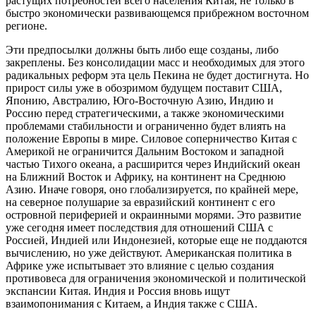
растущих потребностей всего населения Китая, не только в
быстро экономически развивающемся прибрежном восточном
регионе.
Эти предпосылки должны быть либо еще созданы, либо
закреплены. Без консолидации масс и необходимых для этого
радикальных реформ эта цель Пекина не будет достигнута. Но
прирост силы уже в обозримом будущем поставит США,
Японию, Австралию, Юго-Восточную Азию, Индию и
Россию перед стратегическими, а также экономическими
проблемами стабильности и ограниченно будет влиять на
положение Европы в мире. Силовое соперничество Китая с
Америкой не ограничится Дальним Востоком и западной
частью Тихого океана, а расширится через Индийский океан
на Ближний Восток и Африку, на континент на Среднюю
Азию. Иначе говоря, оно глобализируется, по крайней мере,
на северное полушарие за евразийский континент с его
островной периферией и окраинными морями. Это развитие
уже сегодня имеет последствия для отношений США с
Россией, Индией или Индонезией, которые еще не поддаются
вычислению, но уже действуют. Американская политика в
Африке уже испытывает это влияние с целью создания
противовеса для ограничения экономической и политической
экспансии Китая. Индия и Россия вновь ищут
взаимопонимания с Китаем, а Индия также с США.