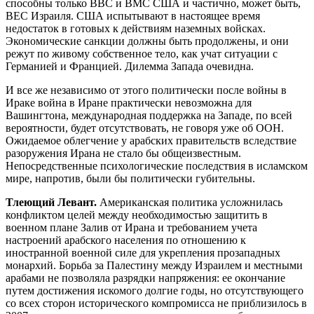
способны только ВВС и ВМС США и частично, может быть,
ВЕС Израиля. США испытывают в настоящее время
недостаток в готовых к действиям наземных войсках.
Экономические санкции должны быть продолжены, и они
режут по живому собственное тело, как учат ситуации с
Германией и Францией. Дилемма Запада очевидна.
И все же независимо от этого политически после войны в
Ираке война в Иране практически невозможна для
Вашингтона, международная поддержка на Западе, по всей
вероятности, будет отсутствовать, не говоря уже об ООН.
Ожидаемое облегчение у арабских правительств вследствие
разоружения Ирана не стало бы общеизвестным.
Непосредственные психологические последствия в исламском
мире, напротив, были бы политически губительны.
Тлеющий Левант.
Американская политика усложнилась
конфликтом целей между необходимостью защитить в
военном плане Залив от Ирана и требованием учета
настроений арабского населения по отношению к
иностранной военной силе для укрепления прозападных
монархий. Борьба за Палестину между Израилем и местными
арабами не позволяла разрядки напряжения: ее окончание
путем достижения искомого долгие годы, но отсутствующего
со всех сторон исторического компромисса не приблизилось в