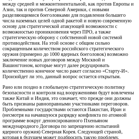
между средней и межконтинентальной, как против Европы и
Азии, так и против Северной Америки, с новыми
разделяющимися боеголовками для подавления большего
числа наземных целей одной ракетой и новую современную
основу для стратегической атакующей возможности с
возможностью проникновения через ПРО, а также
стратегическую оборону с собственной новой системой
противодействия. На этой основе с общим сильно
сокращенным количеством российского стратегического
оружия (примерно до 1000 ядерных боеголовок) возможно
заключение новых договоров между Москвой и
Вашингтоном, которые могут далее редуцировать
количественно конечное число ракет согласно «Старту-И».
Произойдет ли это, данный вопрос остается открытым.
Рано или поздно в глобальную стратегическую политику
безопасности и контроля над вооружениями будут вовлечены
также Китай и Индия, это означает, что прежде они должны
быть признаны равноправными участниками переговоров.
Проблемными государствами остаются Пакистан, Иран и
(несмотря на начавшуюся разрядку конфликта по атомной
программе вокруг денонсированного Пхеньяном
международного Договора по запрещению испытаний
ядерного оружия) Северная Корея. Следующей страной,
которая в будущем может подбросить такую проблему,