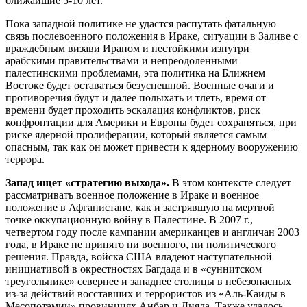
ближайшие 5-10 лет.
Пока западной политике не удастся распутать фатальную
связь послевоенного положения в Ираке, ситуации в Заливе с
враждебным визави Ираном и нестойкими изнутри
арабскими правительствами и непреодоленными
палестинскими проблемами, эта политика на Ближнем
Востоке будет оставаться безуспешной. Военные очаги и
противоречия будут и далее полыхать и тлеть, время от
времени будет проходить эскалация конфликтов, риск
конфронтации для Америки и Европы будет сохраняться, при
риске ядерной пролиферации, который является самым
опасным, так как он может привести к ядерному вооружению
террора.
Запад ищет «стратегию выхода».
В этом контексте следует
рассматривать военное положение в Ираке и военное
положение в Афганистане, как и застрявшую на мертвой
точке оккупационную войну в Палестине. В 2007 г.,
четвертом году после кампании американцев и англичан 2003
года, в Ираке не принято ни военного, ни политического
решения. Правда, войска США владеют наступательной
инициативой в окрестностях Багдада и в «суннитском
треугольнике» севернее и западнее столицы в небезопасных
из-за действий восставших и террористов из «Аль-Каиды в
Месопотамии» провинциях Анбар и Дияла. Также удалось