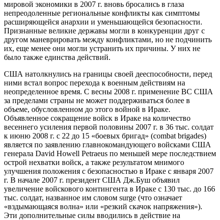
мировой экономики в 2007 г. вновь бросались в глаза
непреодоленные региональные конфликты как симптомы
расширяющейся анархии и уменьшающейся безопасности.
Признанные великие державы могли в конкуренции друг с
другом маневрировать между конфликтами, но не подчинить
их, еще менее они могли устранить их причины. У них не
было также единства действий.
США натолкнулись на границы своей дееспособности, перед
ними встал вопрос перехода к военным действиям на
неопределенное время. С весны 2008 г. применение ВС США
за пределами страны не может поддерживаться более в
объеме, обусловленном до этого войной в Ираке.
Объявленное сокращение войск в Ираке на количество
весеннего усиления первой половины 2007 г. в 36 тыс. солдат
к июню 2008 г. с 22 до 15 «боевых бригад» (combat brigades)
является по заявлению главнокомандующего войсками США
генерала David Howell Petraeus по меньшей мере последствием
острой нехватки войск, а также результатом мнимого
улучшения положения с безопасностью в Ираке с января 2007
г. В начале 2007 г. президент США Дж.Буш объявил
увеличение войскового контингента в Ираке с 130 тыс. до 166
тыс. солдат, названное им словом surge (что означает
«вздымающаяся волна» или «резкий скачок напряжения»).
Эти дополнительные силы вводились в действие на