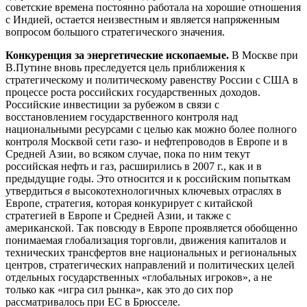
советские времена постоянно работала на хорошие отношения
с Индией, остается неизвестным и является напряженным
вопросом большого стратегического значения.
Конкуренция за энергетические ископаемые.
В Москве при
В.Путине вновь преследуется цель приближения к
стратегическому и политическому равенству России с США в
процессе роста российских государственных доходов.
Российские инвестиции за рубежом в связи с
восстановлением государственного контроля над
национальными ресурсами с целью как можно более полного
контроля Москвой сети газо- и нефтепроводов в Европе и в
Средней Азии, во всяком случае, пока по ним текут
российская нефть и газ, расширились в 2007 г., как и в
предыдущие годы. Это относится и к российским попыткам
утвердиться
в
высокотехнологичных ключевых отраслях в
Европе, стратегия, которая конкурирует с китайской
стратегией в Европе и Средней Азии, и также с
американской. Так повсюду в Европе проявляется обобщенно
понимаемая глобализация торговли, движения капиталов и
технических трансфертов вне национальных и региональных
центров, стратегических направлений и политических целей
отдельных государственных «глобальных игроков», а не
только как «игра сил рынка», как это до сих пор
рассматривалось при ЕС в Брюсселе.