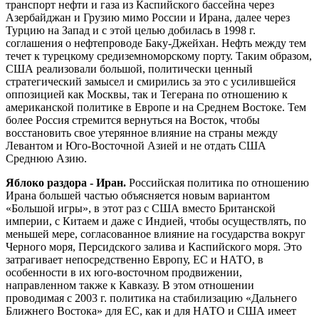
транспорт нефти и газа из Каспийского бассейна через
Азербайджан и Грузию мимо России и Ирана, далее через
Турцию на Запад и с этой целью добилась в 1998 г.
соглашения о нефтепроводе Баку-Джейхан. Нефть между тем
течет к турецкому средиземноморскому порту. Таким образом,
США реализовали большой, политически ценный
стратегический замысел и смирились за это с усилившейся
оппозицией как Москвы, так и Тегерана по отношению к
американской политике в Европе и на Среднем Востоке. Тем
более Россия стремится вернуться на Восток, чтобы
восстановить свое утерянное влияние на страны между
Левантом и Юго-Восточной Азией и не отдать США
Среднюю Азию.
Яблоко раздора - Иран.
Российская политика по отношению
Ирана большей частью объясняется новым вариантом
«Большой игры», в этот раз с США вместо Британской
империи, с Китаем и даже с Индией, чтобы осуществлять, по
меньшей мере, согласованное влияние на государства вокруг
Черного моря, Персидского залива и Каспийского моря. Это
затрагивает непосредственно Европу, ЕС и НАТО, в
особенности в их юго-восточном продвижении,
направленном также к Кавказу. В этом отношении
проводимая с 2003 г. политика на стабилизацию «Дальнего
Ближнего Востока» для ЕС, как и для НАТО и США имеет