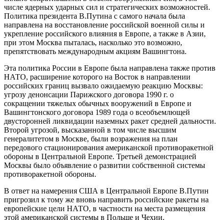
числе ядерных ударных сил и стратегических возможностей.
Политика президента В.Путина с самого начала была
направлена на восстановление российской военной силы и
укрепление российского влияния в Европе, а также в Азии,
при этом Москва пыталась, насколько это возможно,
препятствовать международным акциям Вашингтона.
Эта политика России в Европе была направлена также против
НАТО, расширение которого на Восток в направлении
российских границ вызвало ожидаемую реакцию Москвы:
угрозу денонсации Парижского договора 1990 г. о
сокращении тяжелых обычных вооружений в Европе и
Вашингтонского договора 1989 года о всеобъемлющей
двусторонней ликвидации наземных ракет средней дальности.
Второй угрозой, высказанной в том числе высшим
генералитетом в Москве, были возражения на план
передового стационирования американской противоракетной
обороны в Центральной Европе. Третьей демонстрацией
Москвы было объявление о развитии собственной системы
противоракетной обороны.
В ответ на намерения США в Центральной Европе В.Путин
пригрозил к тому же вновь направить российские ракеты на
европейские цели НАТО, в частности на места размещения
этой американской системы в Польше и Чехии.