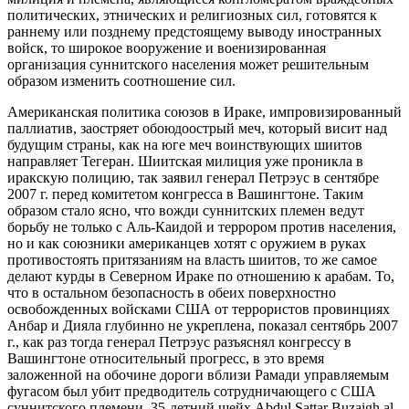
политических, этнических и религиозных сил, готовятся к
раннему или позднему предстоящему выводу иностранных
войск, то широкое вооружение и военизированная
организация суннитского населения может решительным
образом изменить соотношение сил.
Американская политика союзов в Ираке, импровизированный
паллиатив, заостряет обоюдоострый меч, который висит над
будущим страны, как на юге меч воинствующих шиитов
направляет Тегеран. Шиитская милиция уже проникла в
иракскую полицию, так заявил генерал Петрэус в сентябре
2007 г. перед комитетом конгресса в Вашингтоне. Таким
образом стало ясно, что вожди суннитских племен ведут
борьбу не только с Аль-Каидой и террором против населения,
но и как союзники американцев хотят с оружием в руках
противостоять притязаниям на власть шиитов, то же самое
делают курды в Северном Ираке по отношению к арабам. То,
что в остальном безопасность в обеих поверхностно
освобожденных войсками США от террористов провинциях
Анбар и Дияла глубинно не укреплена, показал сентябрь 2007
г., как раз тогда генерал Петрэус разъяснял конгрессу в
Вашингтоне относительный прогресс, в это время
заложенной на обочине дороги вблизи Рамади управляемым
фугасом был убит предводитель сотрудничающего с США
суннитского племени, 35-летний шейх Abdul Sattar Buzaigh al-