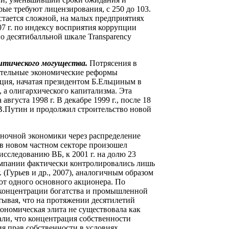
ые требуют лицензирования, с 250 до 103.
остается сложной, на малых предприятиях
7 г. по индексу восприятия коррупции
 по десятибалльной шкале Transparency
итического могущества.
Потрясения в
шительные экономические реформы
ация, начатая президентом Б.Ельциным в
, а олигархического капитализма. Эта
августа 1998 г. В декабре 1999 г., после 18
 В.Путин и продолжил строительство новой
ночной экономики через распределение
 в новом частном секторе произошел
сследованию ВБ, к 2001 г. на долю 23
мпании фактически контролировались лишь
 (Гурьев и др., 2007), аналогичным образом
ют одного основного акционера. По
 концентрации богатства и промышленной
тывая, что на протяжении десятилетий
кономическая элита не существовала как
али, что концентрация собственности
я прав собственности в условиях