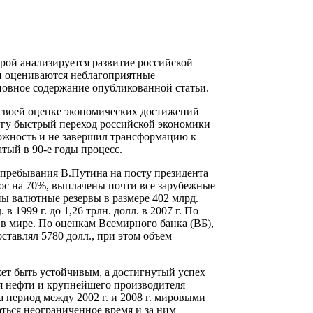
торой анализируется развитие российской
 и оцениваются неблагоприятные
новное содержание опубликованной статьи.
в своей оценке экономических достижений
лугу быстрый переход российской экономики
можность и не завершил трансформацию к
тый в 90-е годы процесс.
 пребывания В.Путина на посту президента
ос на 70%, выплачены почти все зарубежные
ны валютные резервы в размере 402 млрд.
 1999 г. до 1,26 трлн. долл. в 2007 г. По
 в мире. По оценкам Всемирного банка (ВБ),
ставлял 5780 долл., при этом объем
ет быть устойчивым, а достигнутый успех
я нефти и крупнейшего производителя
а период между 2002 г. и 2008 г. мировыми
ться неограниченное время и за ним