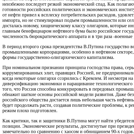
неизбежно последует резкий экономический спад. Как полагают
готовности российских политических и экономических институ
от нефти привел к всплеску потребительских расходов, удовлет
импорта, но не стимулировал подъем промышленности или сель
досталась новому, хищническому классу олигархов, которые и
главным бенефициаром нефтяного бума было российское госуда
численность бюрократического аппарата и в три раза -военные
В период второго срока президентства В.Путина государство 
промышленными корпорациями, особенно в нефтяном секторе,
формы государственно-олигархического капитализма.
При номинальном признании принципа господства права, серь
коррумпированных элит, правящих Россией, не предпринималис
когда некоторые олигархи ссорились с Кремлем. И несмотря 
диверсификацию экономики и наращивание технологического и
того, что Россия способна конкурировать в передовых промыш
обнажит шаткие основы российской модели развития. Даже без
российского общества достается лишь небольшая часть нефтян
будет продолжать расти, создавая политические проблемы, к 
режим плохо подготовлен.
Как критики, так и защитники В.Путина могут найти убедител
позиции. Экономические результаты, достигнутые при президен
замечательно по сравнению с хаосом и обнищанием 90-х годов