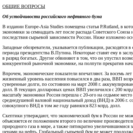
ОБЩИЕ ВОПРОСЫ
Об устойчивости российского нефтяного бума
В издании Europe-Asia Studies помещена статья P.Rutland, в ко
экономики за семнадцать лет после распада Советского Союза
последствия сырьевой зависимости России. Ниже изложено ос
Западные обозреватели, указывается публикации, расходятся 
периода президентства В.Путина. Некоторые ставят ему в зас
в разряд богатых. Другие обвиняют в том, что он упустил воз
конкурентной рыночной экономике, на полпути прекратив нача
Впрочем, экономические показатели впечатляют. За восемь лет
жизненный уровень населения повысился в два раза, ВВП возр
суверенные долги, по состоянию на март 2008 г. аккумулирова
долл. В текущих долларовых ценах ВВП увеличился с 200 млрд. в
масштабу экономики Россия перешла с 20-ого на седьмое место
среднедушевой валовой национальный доход (ВНД) в 2006 г. со
совокупного ВНД в том же году равнялся 823 млрд. долл.
Скептики утверждают, что экономический бум в России не мож
объясняется ее положением второго по величине производител
природного газа в мире, а также пятикратно увеличившимися з
ценами на нефть. Глобальный сырьевой бум не может продолжа