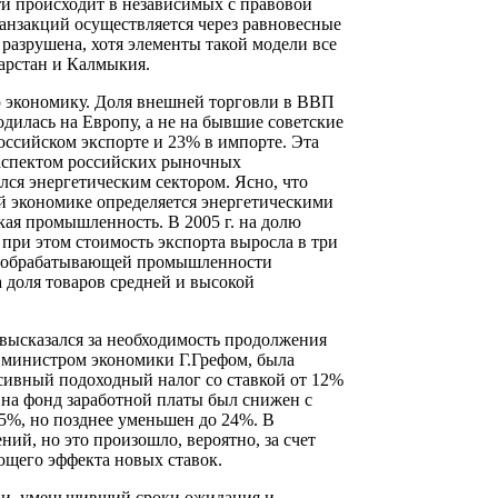
ти происходит в независимых с правовой
ранзакций осуществляется через равновесные
азрушена, хотя элементы такой модели все
тарстан и Калмыкия.
ую экономику. Доля внешней торговли в ВВП
ходилась на Европу, а не на бывшие советские
российском экспорте и 23% в импорте. Эта
аспектом российских рыночных
лся энергетическим сектором. Ясно, что
й экономике определяется энергетическими
кая промышленность. В 2005 г. на долю
при этом стоимость экспорта выросла в три
 Доля обрабатывающей промышленности
а доля товаров средней и высокой
н высказался за необходимость продолжения
 министром экономики Г.Грефом, была
ссивный подоходный налог со ставкой от 12%
 на фонд заработной платы был снижен с
5%, но позднее уменьшен до 24%. В
ий, но это произошло, вероятно, за счет
ующего эффекта новых ставок.
ии, уменьшивший сроки ожидания и