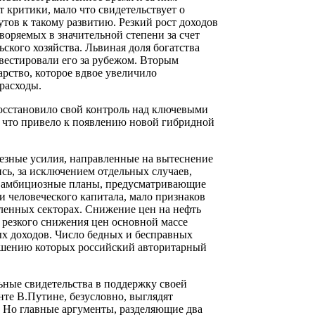
 критики, мало что свидетельствует о
тов к такому развитию. Резкий рост доходов
воряемых в значительной степени за счет
ского хозяйства. Львиная доля богатства
нвестировали его за рубежом. Вторым
рство, которое вдвое увеличило
 расходы.
восстановило свой контроль над ключевыми
 что привело к появлению новой гибридной
езные усилия, направленные на вытеснение
ь, за исключением отдельных случаев,
на амбициозные планы, предусматривающие
 человеческого капитала, мало признаков
ленных секторах. Снижение цен на нефть
 резкого снижения цен основной массе
ых доходов. Число бедных и бесправных
решению которых российский авторитарный
ьные свидетельства в поддержку своей
те В.Путине, безусловно, выглядят
. Но главные аргументы, разделяющие два