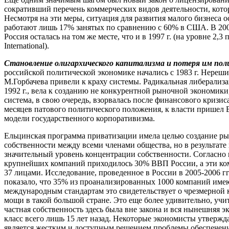
сокративший перечень коммерческих видов деятельности, котор
Несмотря на эти меры, ситуация для развития малого бизнеса 
работают лишь 17% занятых по сравнению с 60% в США. В 200
Россия осталась на том же месте, что и в 1997 г. (на уровне 2,3
International).
Становление олигархического капитализма и потеря им пол
российской политической экономике начались с 1983 г. Нере
М.Горбачева привели к краху системы. Радикальная либерализ
1992 г., вела к созданию не конкурентной рыночной экономики
система, в свою очередь, взорвалась после финансового кризиса 
месяцев патового политического положения, к власти пришел
модели государственного корпоративизма.
Ельцинская программа приватизации имела целью создание ры
собственности между всеми членами общества, но в результате
значительный уровень концентрации собственности. Согласно и
крупнейших компаний приходилось 30% ВВП России, а эти ко
37 лицами. Исследование, проведенное в России в 2005-2006 гг.
показало, что 35% из проанализированных 1000 компаний име
международным стандартам это свидетельствует о чрезмерной
мощи в такой большой стране. Это еще более удивительно, учи
частная собственность здесь была вне закона и вся нынешняя э
класс всего лишь 15 лет назад. Некоторые экономисты утвержд
является жестким и доступным решением проблемы обеспечени