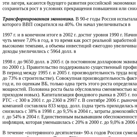
эти лагеря, касаются будущего развития российской экономики 
сохраниться рост в условиях прекращения повышения или сниж
Трансформированная экономика.
В 90-е годы Россия испытала
которого ВВП сократился на 40%. Он начал увеличиваться в
1997 г. и в конечном итоге в 2002 г. достиг уровня 1990 г. Начи
чуть менее 7,0% в год, в то время как рост реальной заработно
высокими темпами, а объемы инвестиций ежегодно увеличива
доходы увеличились с 5964 долл. в
1998 г. до 9650 долл. в 2005 г. (в постоянном долларовом экв
по 2000 г.). Правительство поддерживало существенный профиц
В период между 1995 г. и 2005 г. производительность труда во
до 73% в строительстве). Совокупная производительность факт
год и, по оценкам ВБ, только одна треть этого роста определ
мощностей. Половина роста была обусловлена сменяемостью 
приходом новых). Капитализация фондового рынка в 2005 г. п
РТС - с 300 в 2001 г. до 2360 в 2997 г. В сентябре 2006 г. рын
компаний составляла 833 млрд. долл. (одна треть приходилась
снизилась с 38% в 1998 г. до 9,5% в 2004 г., затраты домохозя
г. до 54% в 2004 г. Единственным вызывавшим обеспокоеннос
инфляция, которая уменьшилась с 20% в 2000 г. до 9,0% в 2006 г
В течение «потерянного десятилетия» 90-х годов Россия сумела