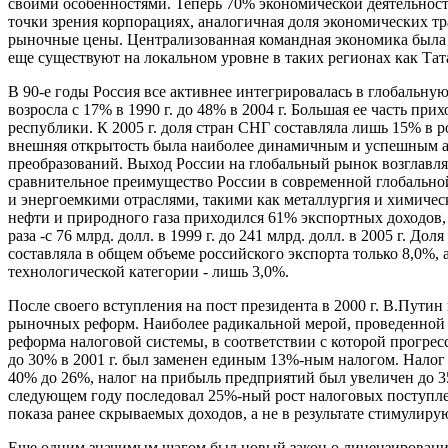
своими особенностями. Теперь 70% экономической деятельнос
точки зрения корпорациях, аналогичная доля экономических т
рыночные цены. Централизованная командная экономика была р
еще существуют на локальном уровне в таких регионах как Та
В 90-е годы Россия все активнее интегрировалась в глобальн
возросла с 17% в 1990 г. до 48% в 2004 г. Большая ее часть при
республики. К 2005 г. доля стран СНГ составляла лишь 15% в 
внешняя открытость была наиболее динамичным и успешным 
преобразований. Выход России на глобальный рынок возглавля
сравнительное преимущество России в современной глобально
и энергоемкими отраслями, такими как металлургия и химичес
нефти и природного газа приходился 61% экспортных доходов, 
раза -с 76 млрд. долл. в 1999 г. до 241 млрд. долл. в 2005 г.
составляла в общем объеме российского экспорта только 8,0%, 
технологической категории - лишь 3,0%.
После своего вступления на пост президента в 2000 г. В.Пути
рыночных реформ. Наиболее радикальной мерой, проведенной
реформа налоговой системы, в соответствии с которой прогре
до 30% в 2001 г. был заменен единым 13%-ным налогом. Налог
40% до 26%, налог на прибыль предприятий был увеличен до 3
следующем году последовал 25%-ный рост налоговых поступлен
показа ранее скрываемых доходов, а не в результате стимулир
Еще одним значимым шагом был новый закон о лицензирован