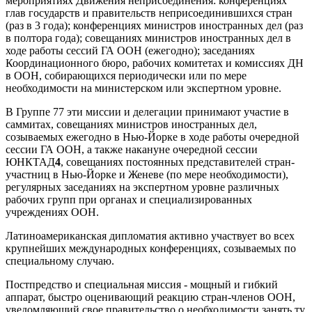
мероприятиях Движения неприсоединения: конференциях
глав государств и правительств неприсоединившихся стран
(раз в 3 года); конференциях министров иностранных дел (раз
в полтора года); совещаниях министров иностранных дел в
ходе работы сессий ГА ООН (ежегодно); заседаниях
Координационного бюро, рабочих комитетах и комиссиях ДН
в ООН, собирающихся периодически или по мере
необходимости на министерском или экспертном уровне.
В Группе 77 эти миссии и делегации принимают участие в
саммитах, совещаниях министров иностранных дел,
созываемых ежегодно в Нью-Йорке в ходе работы очередной
сессии ГА ООН, а также накануне очередной сессии
ЮНКТАД
4
, совещаниях постоянных представителей стран-
участниц в Нью-Йорке и Женеве (по мере необходимости),
регулярных заседаниях на экспертном уровне различных
рабочих групп при органах и специализированных
учреждениях ООН.
Латиноамериканская дипломатия активно участвует во всех
крупнейших международных конференциях, созываемых по
специальному случаю.
Постпредство и специальная миссия - мощный и гибкий
аппарат, быстро оценивающий реакцию стран-членов ООН,
уведомляющий свое правительство о необходимости занять ту