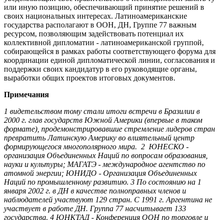
или иную позицию, обеспечивающий принятие решений в
своих национальных интересах. Латиноамериканские
государства располагают в ООН, ДН, Группе 77 важным
ресурсом, позволяющим задействовать потенциал их
коллективной дипломатии - латиноамериканской группой,
собирающейся в рамках работы соответствующего форума для
координации единой дипломатической линии, согласования и
поддержки своих кандидатур в его руководящие органы,
выработки общих проектов итоговых документов.
Примечания
1 видетельством тому стали итоги встречи в Бразилии в
2000 г. глав государств Южной Америки (впервые в таком
формате), продемонстрировавшие стремление лидеров стран
превратить Латинскую Америку во влиятельный центр
формирующегося многополярного мира.
2 ЮНЕСКО -
организация Объединенных Наций по вопросам образования,
науки и культуры; МАГАТЭ - международное агентство по
атомной энергии; ЮНИДО - Организация Объединенных
Наций по промышленному развитию.
3 По состоянию на 1
января 2002 г. в ДН в качестве полноправных членов и
наблюдателей участвуют 129 стран. С 1991 г. Аргентина не
участвует в работе ДН. Группа 77 насчитывает 133
государства.
4 ЮНКТАД - Конференция ООН по торговле и