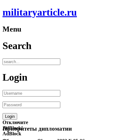
militaryarticle.ru
Menu
Search
Login
Отключите
AdBlock!
Приоритеты дипломатии
AdBlock
—