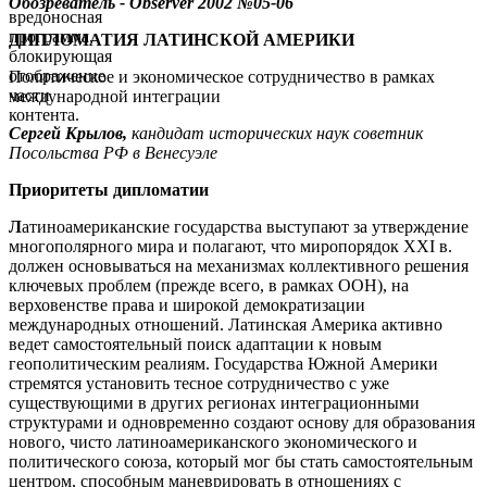
Обозреватель - Observer
200
2
№
05-06
вредоносная
программа,
ДИПЛОМАТИЯ ЛАТИНСКОЙ АМЕРИКИ
блокирующая
отображение
Политическое и экономическое сотрудничество в рамках
части
международной интеграции
контента.
Сергей Крылов,
кандидат исторических наук советник
Посольства РФ в Венесуэле
Приоритеты дипломатии
Л
атиноамериканские государства выступают за утверждение
многополярного мира и полагают, что миропорядок XXI в.
должен основываться на механизмах коллективного решения
ключевых проблем (прежде всего, в рамках ООН), на
верховенстве права и широкой демократизации
международных отношений. Латинская Америка активно
ведет самостоятельный поиск адаптации к новым
геополитическим реалиям. Государства Южной Америки
стремятся установить тесное сотрудничество с уже
существующими в других регионах интеграционными
структурами и одновременно создают основу для образования
нового, чисто латиноамериканского экономического и
политического союза, который мог бы стать самостоятельным
центром, способным маневрировать в отношениях с