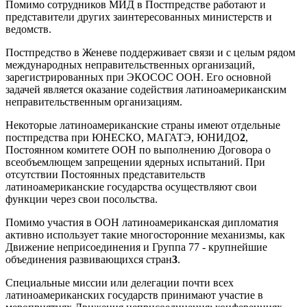
Помимо сотрудников МИД в Постпредстве работают и
представители других заинтересованных министерств и
ведомств.
Постпредство в Женеве поддерживает связи и с целым рядом
международных неправительственных организаций,
зарегистрированных при ЭКОСОС ООН. Его основной
задачей является оказание содействия латиноамериканским
неправительственным организациям.
Некоторые латиноамериканские страны имеют отдельные
постпредства при ЮНЕСКО, МАГАТЭ, ЮНИДО
2
,
Постоянном комитете ООН по выполнению Договора о
всеобъемлющем запрещении ядерных испытаний. При
отсутствии Постоянных представительств
латиноамериканские государства осуществляют свои
функции через свои посольства.
Помимо участия в ООН латиноамериканская дипломатия
активно использует такие многосторонние механизмы, как
Движение неприсоединения и Группа 77 - крупнейшие
объединения развивающихся стран
3
.
Специальные миссии или делегации почти всех
латиноамериканских государств принимают участие в