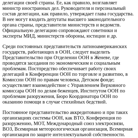
делегации своей страны. Ее, как правило, возглавляет
министр иностранных дел. Руководителя и персональный
состав делегации, как правило, утверждает глава государства.
В нее могут входить депутаты высшего законодательного
органа страны, представители министерств и ведомств.
Официальную делегацию сопровождают советники и
эксперты МИД, министерств обороны, юстиции и др.
Среди постоянных представительств латиноамериканских
государств, работающих в ООН, следует выделить
Представительство при Отделении ООН в Женеве, где
проводятся заседания по экономическим и социальным
проблемам. Постпредство обеспечивает работу своих
делегаций в Конференции ООН по торговле и развитию, в
Комиссии ООН по правам человека, Детском фонде;
осуществляет взаимодействие с Управлением Верховного
комиссара ООН по делам беженцев, Институтом ООН по
проблемам разоружения, Бюро Координатора ООН по
оказанию помощи в случае стихийных бедствий.
Постоянное представительство аккредитовано и при таких
организациях системы ООН, как ВТО, Конференция по
разоружению, МОТ, Международный союз электросвязи,
ВОЗ, Всемирная метеорологическая организация, Всемирная
организация по защите интеллектуальной собственности.