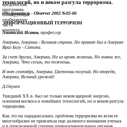
технологий, но и веком разгула терроризма.
вредоносная
программа,
Обозреватель - Observer
200
2
№
05-06
блокирующая
отображение
ИНФОРМАЦИОННЫЙ ТЕРРОРИЗМ
части
контента.
Анатолий Исаков,
профессор
Америка, Америка -
Великая страна.
Но правит бал в Америке
Враг Богу - Сатана.
За счет других, Америка,
На их крови живешь.
Но помни же,
Америка,
Что сеешь, то пожнешь.
И вот сентябрь, Америка,
Цветочки получай.
Но впереди,
Америка,
Великий урожай!
Д.Окунев
Ушедший ХХ в. был не только веком ядерной энергии,
освоения космоса и новейших технологий, но и веком разгула
терроризма.
Как это ни парадоксально, проблема терроризма во всем ее
многообразии не привлекла еще должного внимания ученых
и в определенной степени правоохранительных органов