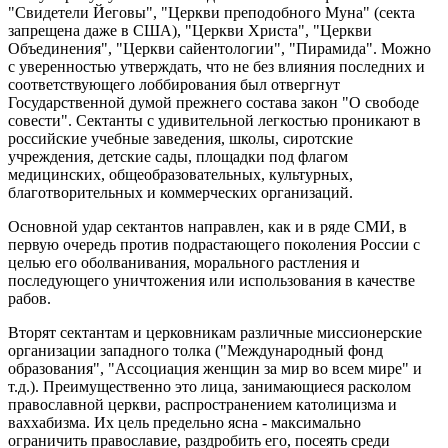
"Свидетели Йеговы", "Церкви преподобного Муна" (секта
запрещена даже в США), "Церкви Христа", "Церкви
Объединения", "Церкви сайентологии", "Пирамида". Можно
с уверенностью утверждать, что не без влияния последних и
соответствующего лоббирования был отвергнут
Государственной думой прежнего состава закон "О свободе
совести". Сектанты с удивительной легкостью проникают в
российские учебные заведения, школы, сиротские
учреждения, детские сады, площадки под флагом
медицинских, общеобразовательных, культурных,
благотворительных и коммерческих организаций.
Основной удар сектантов направлен, как и в ряде СМИ, в
первую очередь против подрастающего поколения России с
целью его оболванивания, морального растления и
последующего уничтожения или использования в качестве
рабов.
Вторят сектантам и церковникам различные миссионерские
организации западного толка ("Международный фонд
образования", "Ассоциация женщин за мир во всем мире" и
т.д.). Преимущественно это лица, занимающиеся расколом
православной церкви, распространением католицизма и
ваххабизма. Их цель предельно ясна - максимально
ограничить православие, раздробить его, посеять среди