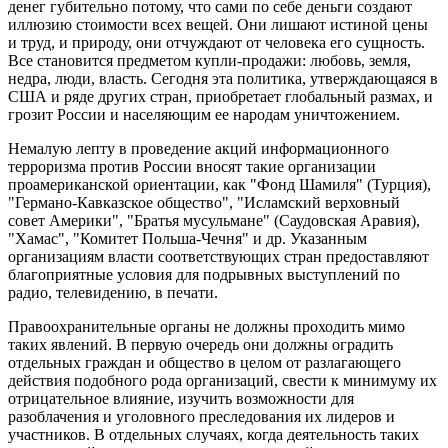
денег губительно потому, что сами по себе деньги создают
иллюзию стоимости всех вещей. Они лишают истиной цены
и труд, и природу, они отчуждают от человека его сущность.
Все становится предметом купли-продажи: любовь, земля,
недра, люди, власть. Сегодня эта политика, утверждающаяся в
США и ряде других стран, приобретает глобальный размах, и
грозит России и населяющим ее народам уничтожением.
Немалую лепту в проведение акций информационного
терроризма против России вносят такие организации
проамериканской ориентации, как "Фонд Шамиля" (Турция),
"Германо-Кавказское общество", "Исламский верховный
совет Америки", "Братья мусульмане" (Саудовская Аравия),
"Хамас", "Комитет Польша-Чечня" и др. Указанным
организациям власти соответствующих стран предоставляют
благоприятные условия для подрывных выступлений по
радио, телевидению, в печати.
Правоохранительные органы не должны проходить мимо
таких явлений. В первую очередь они должны оградить
отдельных граждан и общество в целом от разлагающего
действия подобного рода организаций, свести к минимуму их
отрицательное влияние, изучить возможности для
разоблачения и уголовного преследования их лидеров и
участников. В отдельных случаях, когда деятельность таких