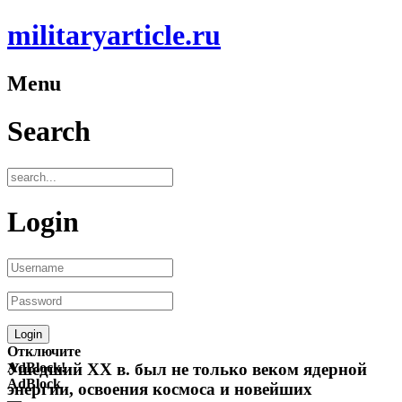
militaryarticle.ru
Menu
Search
Login
Отключите
AdBlock!
Ушедший ХХ в. был не только веком ядерной
AdBlock
энергии, освоения космоса и новейших
—