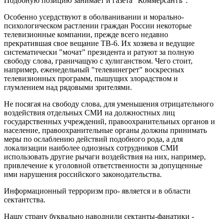
Подобную позицию занимает и газета "Коммерсантъ".
Особенно усердствуют в оболванивании и морально-
психологическом растлении граждан России некоторые
телевизионные компании, прежде всего недавно
прекратившая свое вещание ТВ-6. Их хозяева и ведущие
систематически "мочат" президента и ратуют за полную
свободу слова, граничащую с хулиганством. Чего стоит,
например, еженедельный "телевинегрет" воскресных
телевизионных программ, пышущих злорадством и
глумлением над рядовыми зрителями.
Не посягая на свободу слова, для уменьшения отрицательного
воздействия отдельных СМИ на должностных лиц
государственных учреждений, правоохранительных органов и
население, правоохранительные органы должны принимать
меры по ослаблению действий подобного рода, а для
локализации наиболее одиозных сотрудников СМИ
использовать другие рычаги воздействия на них, например,
привлечение к уголовной ответственности за допущенные
ими нарушения российского законодательства.
Информационный терроризм про- является и в области
сектантства.
Нашу страну буквально наводнили сектанты-фанатики -