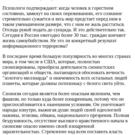
Психологи подтверждают: когда человек в горестном
состоянии, замкнут на своих переживаниях, его сознание
стремительно сужается и весь мир предстает перед ним в
таком уменьшенном размере, что с ним не жаль расстаться.
Отсюда рукой подать до суицида. И это действительно так.
Сегодня в России ежегодно более 30 тыс. граждан кончают
жизнь самоубийством. Не это ли конкретный результат
информационного терроризма?
В последнее время большую популярность во многих странах
мира, в том числе в США, которые, полностью
сионизированы, приобрела деятельность сионистских
организаций и обществ, пытающихся обосновать вечность
"золотого миллиарда" и никчемность всех остальных людей
планеты, которые должны потихоньку с белого света уйти.
Сионизм сегодня является более опасным явлением, чем
фашизм, но только куда более изощренным, потому что он
приспосабливается к нынешним условиям. Он уничтожает
народы изнутри, выжигая души людей своей идеологией
наживы, эгоизма, обмана, национального презрения. Полная
бездуховность, отсутствие высокого нравственного начала в
сионизме опасно именно своей изощренной
заразительностью. Стремление над всем поставить власть