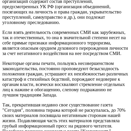
организаций содержит состав преступлений,
предусмотренных УК РФ (организация объединений,
посягающих на личность и права граждан, укрывательство
преступлений, самоуправство и др.), они подлежат
уголовному преследованию.
Если взять деятельность современных СМИ как зарубежных,
так и отечественных, то она в значительной степени несет на
себе прямые признаки информационного терроризма,
является опасным орудием духовного перерождения личности
за счет негативного воздействия на нее посредством СМИ.
Некоторые органы печати, пользуясь несовершенством
законодательства, постоянно проповедуют безысходность
положения граждан, устрашают их неизбежностью различных
катастроф и стихийных бедствий, порождают недоверие к
органам власти, всячески восхваляют стремление отдельных
лиц к наживе и обогащению, слепому подражанию не
лучшим традициям Запада.
Так, прекратившая недавно свое существование газета
"Сегодня", половина тиража которой не раскупалась, до 70%
своих материалов посвящала негативным сторонам нашей
жизни. Подавляющая часть этих материалов представляла
грубый информационный пресс на рядового читателя.