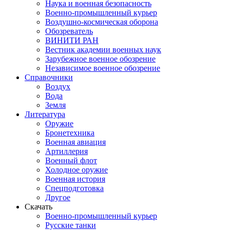
Наука и военная безопасность
Военно-промышленный курьер
Воздушно-космическая оборона
Обозреватель
ВИНИТИ РАН
Вестник академии военных наук
Зарубежное военное обозрение
Независимое военное обозрение
Справочники
Воздух
Вода
Земля
Литература
Оружие
Бронетехника
Военная авиация
Артиллерия
Военный флот
Холодное оружие
Военная история
Спецподготовка
Другое
Скачать
Военно-промышленный курьер
Русские танки