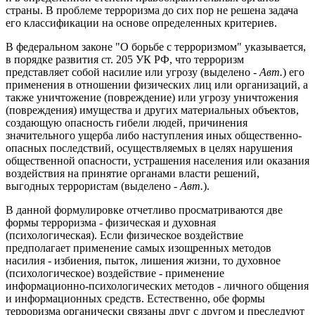
страны. В проблеме терроризма до сих пор не решена задача
его классификации на основе определенных критериев.
В федеральном законе "О борьбе с терроризмом" указывается,
в порядке развития ст. 205 УК РФ, что терроризм
представляет собой насилие или угрозу (выделено -
Авт.
) его
применения в отношении физических лиц или организаций, а
также уничтожение (повреждение) или угрозу уничтожения
(повреждения) имущества и других материальных объектов,
создающую опасность гибели людей, причинения
значительного ущерба либо наступления иных общественно-
опасных последствий, осуществляемых в целях нарушения
общественной опасности, устрашения населения или оказания
воздействия на принятие органами власти решений,
выгодных террористам (выделено -
Авт.
).
В данной формулировке отчетливо просматриваются две
формы терроризма - физическая и духовная
(психологическая). Если физическое воздействие
предполагает применение самых изощренных методов
насилия - избиения, пыток, лишения жизни, то духовное
(психологическое) воздействие - применение
информационно-психологических методов - личного общения
и информационных средств. Естественно, обе формы
терроризма органически связаны друг с другом и преследуют