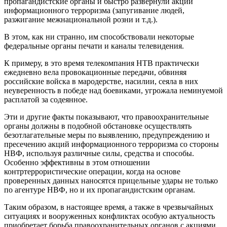
пропагандистские органы и быстро развернули акции
информационного терроризма (запугивание людей,
разжигание межнациональной розни и т.д.).
В этом, как ни странно, им способствовали некоторые
федеральные органы печати и каналы телевидения.
К примеру, в это время телекомпания НТВ практически
ежедневно вела провокационные передачи, обвиняя
российские войска в мародерстве, насилии, сеяла в них
неуверенность в победе над боевиками, угрожала неминуемой
расплатой за содеянное.
Эти и другие факты показывают, что правоохранительные
органы должны в подобной обстановке осуществлять
безотлагательные меры по выявлению, предупреждению и
пресечению акций информационного терроризма со стороны
НВФ, используя различные силы, средства и способы.
Особенно эффективны в этом отношении
контртеррористические операции, когда на основе
проверенных данных наносятся прицельные удары не только
по агентуре НВФ, но и их пропагандистским органам.
Таким образом, в настоящее время, а также в чрезвычайных
ситуациях и вооруженных конфликтах особую актуальность
приобретает борьба правоохранительных органов с акциями