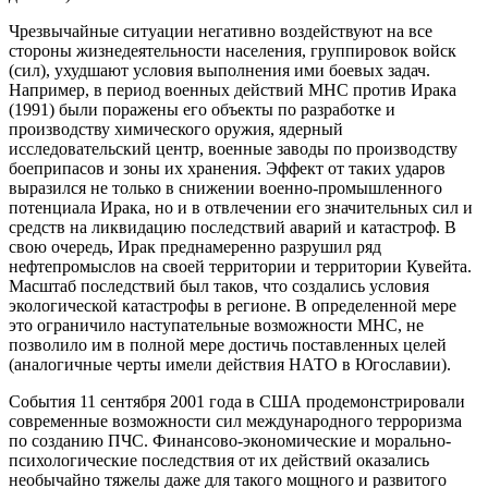
Чрезвычайные ситуации негативно воздействуют на все
стороны жизнедеятельности населения, группировок войск
(сил), ухудшают условия выполнения ими боевых задач.
Например, в период военных действий МНС против Ирака
(1991) были поражены его объекты по разработке и
производству химического оружия, ядерный
исследовательский центр, военные заводы по производству
боеприпасов и зоны их хранения. Эффект от таких ударов
выразился не только в снижении военно-промышленного
потенциала Ирака, но и в отвлечении его значительных сил и
средств на ликвидацию последствий аварий и катастроф. В
свою очередь, Ирак преднамеренно разрушил ряд
нефтепромыслов на своей территории и территории Кувейта.
Масштаб последствий был таков, что создались условия
экологической катастрофы в регионе. В определенной мере
это ограничило наступательные возможности МНС, не
позволило им в полной мере достичь поставленных целей
(аналогичные черты имели действия НАТО в Югославии).
События 11 сентября 2001 года в США продемонстрировали
современные возможности сил международного терроризма
по созданию ПЧС. Финансово-экономические и морально-
психологические последствия от их действий оказались
необычайно тяжелы даже для такого мощного и развитого