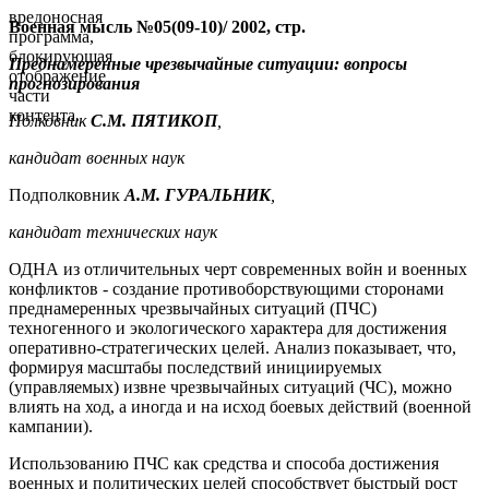
вредоносная
Военная мысль №05(09-10)/ 2002, стр.
программа,
блокирующая
Преднамеренные чрезвычайные ситуации: вопросы
отображение
прогнозирования
части
контента.
Полковник
С.М. ПЯТИКОП
,
кандидат военных наук
Подполковник
A
.
M
. ГУРАЛЬНИК
,
кандидат технических наук
ОДНА из отличительных черт современных войн и военных
конфликтов - создание противоборствующими сторонами
преднамеренных чрезвычайных ситуаций (ПЧС)
техногенного и экологического характера для достижения
оперативно-стратегических целей. Анализ показывает, что,
формируя масштабы последствий инициируемых
(управляемых) извне чрезвычайных ситуаций (ЧС), можно
влиять на ход, а иногда и на исход боевых действий (военной
кампании).
Использованию ПЧС как средства и способа достижения
военных и политических целей способствует быстрый рост