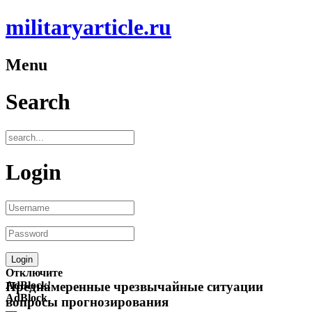
militaryarticle.ru
Menu
Search
Login
Отключите
AdBlock!
Преднамеренные чрезвычайные ситуации
AdBlock
вопросы прогнозирования
—