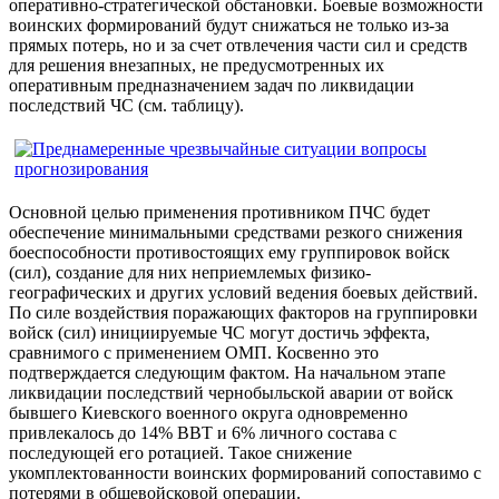
оперативно-стратегической обстановки. Боевые возможности
воинских формирований будут снижаться не только из-за
прямых потерь, но и за счет отвлечения части сил и средств
для решения внезапных, не предусмотренных их
оперативным предназначением задач по ликвидации
последствий ЧС (см. таблицу).
Основной целью применения противником ПЧС будет
обеспечение минимальными средствами резкого снижения
боеспособности противостоящих ему группировок войск
(сил), создание для них неприемлемых физико-
географических и других условий ведения боевых действий.
По силе воздействия поражающих факторов на группировки
войск (сил) инициируемые ЧС могут достичь эффекта,
сравнимого с применением ОМП. Косвенно это
подтверждается следующим фактом. На начальном этапе
ликвидации последствий чернобыльской аварии от войск
бывшего Киевского военного округа одновременно
привлекалось до 14% ВВТ и 6% личного состава с
последующей его ротацией. Такое снижение
укомплектованности воинских формирований сопоставимо с
потерями в общевойсковой операции.