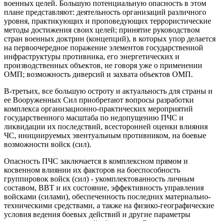
военных целей. Большую потенциальную опасность в этом
плане представляют: деятельность организаций различного
уровня, практикующих и проповедующих террористические
методы достижения своих целей; принятие руководством
стран военных доктрин (концепций), в которых упор делается
на первоочередное поражение элементов государственной
инфраструктуры противника, его энергетических и
производственных объектов, не говоря уже о применении
ОМП; возможность диверсий и захвата объектов ОМП.
В-третьих, все большую остроту и актуальность для страны и
ее Вооруженных Сил приобретают вопросы разработки
комплекса организационно-практических мероприятий
государственного масштаба по недопущению ПЧС и
ликвидации их последствий, всесторонней оценки влияния
ЧС, инициируемых эвентуальным противником, на боевые
возможности войск (сил).
Опасность ПЧС заключается в комплексном прямом и
косвенном влиянии их факторов на боеспособность
группировок войск (сил) - укомплектованность личным
составом, ВВТ и их состояние, эффективность управления
войсками (силами), обеспеченность последних материально-
техническими средствами, а также на физико-географические
условия ведения боевых действий и другие параметры