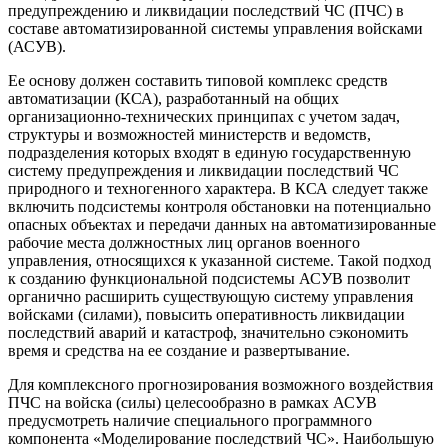
предупреждению и ликвидации последствий ЧС (ПЧС) в
составе автоматизированной системы управления войсками
(АСУВ).
Ее основу должен составить типовой комплекс средств
автоматизации (КСА), разработанный на общих
организационно-технических принципах с учетом задач,
структуры и возможностей министерств и ведомств,
подразделения которых входят в единую государственную
систему предупреждения и ликвидации последствий ЧС
природного и техногенного характера. В КСА следует также
включить подсистемы контроля обстановки на потенциально
опасных объектах и передачи данных на автоматизированные
рабочие места должностных лиц органов военного
управления, относящихся к указанной системе. Такой подход
к созданию функциональной подсистемы АСУВ позволит
органично расширить существующую систему управления
войсками (силами), повысить оперативность ликвидации
последствий аварий и катастроф, значительно сэкономить
время и средства на ее создание и развертывание.
Для комплексного прогнозирования возможного воздействия
ПЧС на войска (силы) целесообразно в рамках АСУВ
предусмотреть наличие специального программного
компонента «Моделирование последствий ЧС». Наибольшую