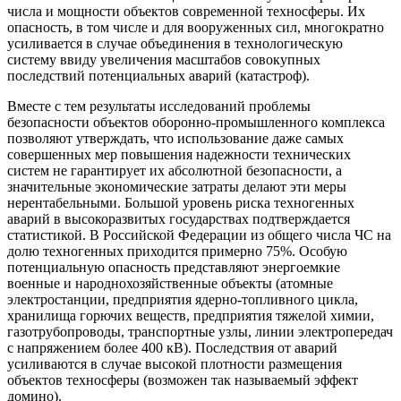
числа и мощности объектов современной техносферы. Их
опасность, в том числе и для вооруженных сил, многократно
усиливается в случае объединения в технологическую
систему ввиду увеличения масштабов совокупных
последствий потенциальных аварий (катастроф).
Вместе с тем результаты исследований проблемы
безопасности объектов оборонно-промышленного комплекса
позволяют утверждать, что использование даже самых
совершенных мер повышения надежности технических
систем не гарантирует их абсолютной безопасности, а
значительные экономические затраты делают эти меры
нерентабельными. Большой уровень риска техногенных
аварий в высокоразвитых государствах подтверждается
статистикой. В Российской Федерации из общего числа ЧС на
долю техногенных приходится примерно 75%. Особую
потенциальную опасность представляют энергоемкие
военные и народнохозяйственные объекты (атомные
электростанции, предприятия ядерно-топливного цикла,
хранилища горючих веществ, предприятия тяжелой химии,
газотрубопроводы, транспортные узлы, линии электропередач
с напряжением более 400 кВ). Последствия от аварий
усиливаются в случае высокой плотности размещения
объектов техносферы (возможен так называемый эффект
домино).