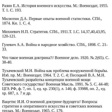
Разин Е.А. История военного искусства. М.: Воениздат, 1955.
Т. 1. С. 193.
Милютин Д.А. Первые опыты военной статистики. СПб.,
1874. Кн. 1. С. 4.
Михневич Н.П. Стратегия. СПб., 1911.Т. 1.С. 14,37,40,43,95,
120-121.
Гулевич А.А. Война и народное хозяйство. СПб., 1898. С. 21-
33.
Что такое военная доктрина?// Военное дело. 1920. № 2(65). С.
38-40.
Тухачевский М.Н. Война как проблема вооруженной борьбы.
Изб. пр. М.: Воениздат, 1964. Т. 2. С. 4; Песоцкий В.А. М.Н.
Тухачевский: разработка концепции военной мощи
Советского государства// Военная Мысль. 1991. № 5. С. 44-48;
ЦГА РФ, ф. 7, оп. 1, ед. хр. 230(1), л. 146; ф. 33988, оп. 2., ед.
хр. 687, л. 7 и др.
Вацетис И.И. О военной доктрине будущего// Вопросы
стратегии и оперативного искусства в советских военных
трудах. М.: Воениздат, 1965. С. 179.