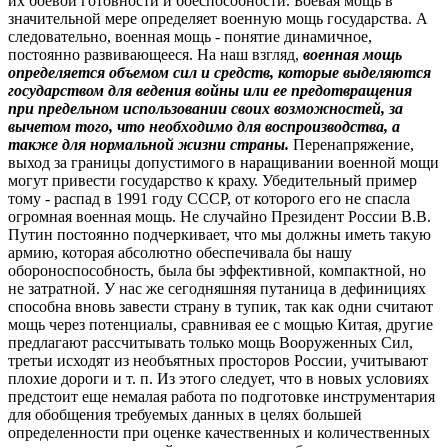
их боевой готовности и боеспособности. Боевая мощь в
значительной мере определяет военную мощь государства. А
следовательно, военная мощь - понятие динамичное,
постоянно развивающееся. На наш взгляд,
военная мощь
определяется объемом сил и средств, которые выделяются
государством для ведения войны или ее предотвращения
при предельном использовании своих возможностей, за
вычетом того, что необходимо для воспроизводства, а
также для нормальной жизни страны.
Перенапряжение,
выход за границы допустимого в наращивании военной мощи
могут привести государство к краху. Убедительный пример
тому - распад в 1991 году СССР, от которого его не спасла
огромная военная мощь. Не случайно Президент России В.В.
Путин постоянно подчеркивает, что мы должны иметь такую
армию, которая абсолютно обеспечивала бы нашу
обороноспособность, была бы эффективной, компактной, но
не затратной. У нас же сегодняшняя путаница в дефинициях
способна вновь завести страну в тупик, так как одни считают
мощь через потенциалы, сравнивая ее с мощью Китая, другие
предлагают рассчитывать только мощь Вооруженных Сил,
третьи исходят из необъятных просторов России, учитывают
плохие дороги и т. п. Из этого следует, что в новых условиях
предстоит еще немалая работа по подготовке инструментария
для обобщения требуемых данных в целях большей
определенности при оценке качественных и количественных