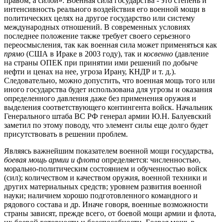
правом, а силой». Военная сила государства - это степень и
интенсивность реального воздействия его военной мощи в
политических целях на другое государство или систему
международных отношений. В современных условиях
последнее положение также требует своего серьезного
переосмысления, так как военная сила может применяться как
прямо
(США в Ираке в 2003 году), так и
косвенно
(давление
на страны ОПЕК при принятии ими решений по добыче
нефти и ценах на нее, угроза Ирану, КНДР и т. д.).
Следовательно, можно допустить, что военная мощь того или
иного государства будет использована для угрозы и оказания
определенного давления даже без применения оружия и
выделения соответствующего контингента войск. Начальник
Генерального штаба ВС РФ генерал армии Ю.Н. Балуевский
заметил по этому поводу, что элемент силы еще долго будет
присутствовать в решении проблем.
Являясь важнейшим показателем военной мощи государства,
боевая мощь армии и флота
определяется: численностью,
морально-политическим состоянием и обученностью войск
(сил); количеством и качеством оружия, военной техники и
других материальных средств; уровнем развития военной
науки; наличием хорошо подготовленного командного и
рядового состава и др. Иначе говоря, военные возможности
страны зависят, прежде всего, от боевой мощи армии и флота,