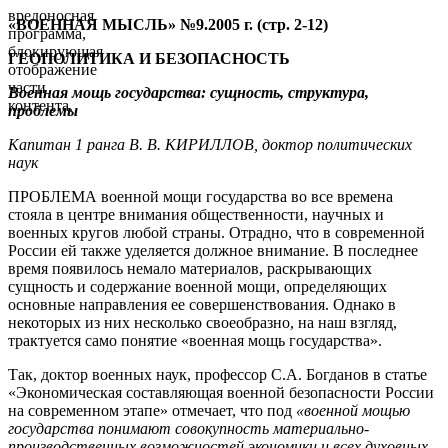
вредоносная
«ВОЕННАЯ МЫСЛЬ» №9.2005 г. (стр. 2-12)
программа,
блокирующая
ГЕОПОЛИТИКА И БЕЗОПАСНОСТЬ
отображение
части
Военная мощь государства: сущность, структура,
контента.
проблемы
Капитан 1 ранга В. В. КИРИЛЛОВ, доктор политических
наук
ПРОБЛЕМА военной мощи государства во все времена
стояла в центре внимания общественности, научных и
военных кругов любой страны. Отрадно, что в современной
России ей также уделяется должное внимание. В последнее
время появилось немало материалов, раскрывающих
сущность и содержание военной мощи, определяющих
основные направления ее совершенствования. Однако в
некоторых из них несколько своеобразно, на наш взгляд,
трактуется само понятие «военная мощь государства».
Так, доктор военных наук, профессор С.А. Богданов в статье
«Экономическая составляющая военной безопасности России
на современном этапе» отмечает, что под
«военной мощью
государства понимают совокупность материально-
производственных возможностей экономики и всех духовных