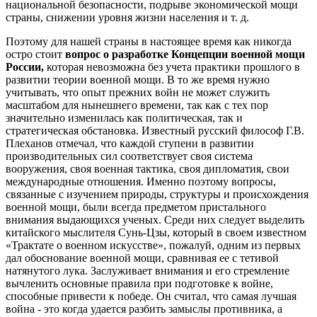
национальной безопасности, подрыве экономической мощи
страны, снижении уровня жизни населения и т. д.
Поэтому для нашей страны в настоящее время как никогда
остро стоит
вопрос о разработке Концепции военной мощи
России,
которая невозможна без учета практики прошлого в
развитии теории военной мощи. В то же время нужно
учитывать, что опыт прежних войн не может служить
масштабом для нынешнего времени, так как с тех пор
значительно изменилась как политическая, так и
стратегическая обстановка. Известный русский философ Г.В.
Плеханов отмечал, что каждой ступени в развитии
производительных сил соответствует своя система
вооружения, своя военная тактика, своя дипломатия, свои
международные отношения. Именно поэтому вопросы,
связанные с изучением природы, структуры и происхождения
военной мощи, были всегда предметом пристального
внимания выдающихся ученых. Среди них следует выделить
китайского мыслителя Сунь-Цзы, который в своем известном
«Трактате о военном искусстве», пожалуй, одним из первых
дал обоснование военной мощи, сравнивая ее с тетивой
натянутого лука. Заслуживает внимания и его стремление
вычленить основные правила при подготовке к войне,
способные привести к победе. Он считал, что самая лучшая
война - это когда удается разбить замыслы противника, а