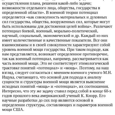
осуществления плана, решения какой-либо задачи;
возможности отдельного лица, общества, государства в
определенной области». В военной теории потенциал
определяется «как совокупность материальных и духовных
сил государства, общества, вооруженных сил, которые могут
быть использованы для достижения целей войны». Различают
потенциал боевой, военный, морально-политический,
научный, социальный, экономический и др. Каждый из них
имеет количественные и качественные показатели. Все они
взаимосвязаны и в своей совокупности характеризуют собой
уровень военной мощи государства. При таком подходе, как
нам представляется, возникает определенное противоречие,
так как военный потенциал, например, рассматривается как
часть военной мощи. Это не соответствует этимологической
трактовке понятий «потенциал» и «мощь». Поэтому, на наш
взгляд, следует согласиться с мнением военного ученого М.Н.
Ищука, считающего, что основой для подхода к анализу
сущности и структуры военной мощи является выяснение
исходных понятий «мощь» и «потенциал», их соотношения.
Интересно, что эту же задачу ставил перед собой в конце 60-х
годов прошлого века американский ученый К. Кнорр. Его
научные разработки до сих пор являются основой в
определении структуры, составляющих и параметров военной
мощи США.