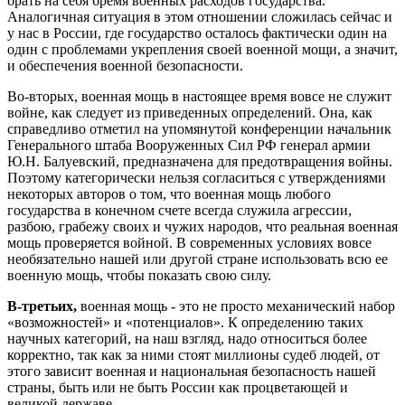
брать на себя бремя военных расходов государства.
Аналогичная ситуация в этом отношении сложилась сейчас и
у нас в России, где государство осталось фактически один на
один с проблемами укрепления своей военной мощи, а значит,
и обеспечения военной безопасности.
Во-вторых, военная мощь в настоящее время вовсе не служит
войне, как следует из приведенных определений. Она, как
справедливо отметил на упомянутой конференции начальник
Генерального штаба Вооруженных Сил РФ генерал армии
Ю.Н. Балуевский, предназначена для предотвращения войны.
Поэтому категорически нельзя согласиться с утверждениями
некоторых авторов о том, что военная мощь любого
государства в конечном счете всегда служила агрессии,
разбою, грабежу своих и чужих народов, что реальная военная
мощь проверяется войной. В современных условиях вовсе
необязательно нашей или другой стране использовать всю ее
военную мощь, чтобы показать свою силу.
В-третьих,
военная мощь - это не просто механический набор
«возможностей» и «потенциалов». К определению таких
научных категорий, на наш взгляд, надо относиться более
корректно, так как за ними стоят миллионы судеб людей, от
этого зависит военная и национальная безопасность нашей
страны, быть или не быть России как процветающей и
великой державе.