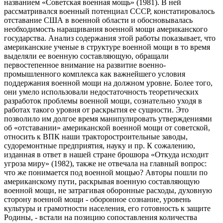
названием «Советская военная мощь» (1981). В ней
рассматривался военный потенциал СССР, констатировалось
отставание США в военной области и обосновывалась
необходимость наращивания военной мощи американского
государства. Анализ содержания этой работы показывает, что
американские ученые в структуре военной мощи в то время
выделяли ее военную составляющую, обращали
первостепенное внимание на развитие военно-
промышленного комплекса как важнейшего условия
поддержания военной мощи на должном уровне. Более того,
они умело использовали недостаточность теоретических
разработок проблемы военной мощи, сознательно уходя в
работах такого уровня от раскрытия ее сущности. Это
позволило им долгое время манипулировать утверждениями
об «отставании» американской военной мощи от советской,
относить к ВПК наши тракторостроительные заводы,
судоремонтные предприятия, науку и пр. К сожалению,
изданная в ответ в нашей стране брошюра «Откуда исходит
угроза миру» (1982), также не отвечала на главный вопрос:
что же понимается под военной мощью? Авторы пошли по
американскому пути, раскрывая военную составляющую
военной мощи, не затрагивая оборонные расходы, духовную
сторону военной мощи - оборонное сознание, уровень
культуры и грамотности населения, его готовность к защите
Родины, - встали на позицию сопоставления количества