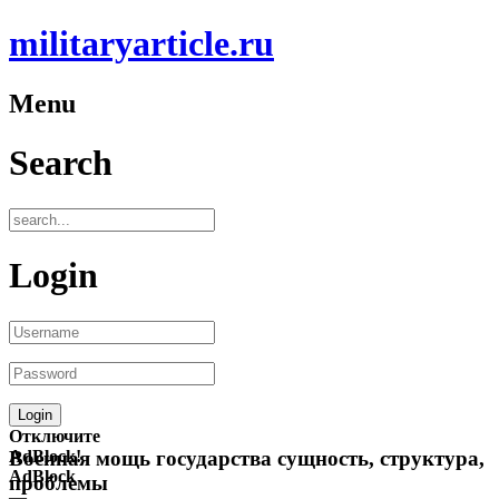
militaryarticle.ru
Menu
Search
Login
Отключите
AdBlock!
Военная мощь государства сущность, структура,
AdBlock
проблемы
—