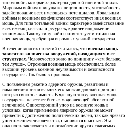
типом войн, которые характерны для той или иной эпохи.
Мировым войнам присуща коалиционность, масштабность,
задействование всех имеющихся потенциалов. Локальным
войнам и военным конфликтам соответствует иная военная
мощь. Для типа тотальной войны характерно задействование
всех имеющихся сил и ресурсов, крайнее напряжение
экономики. Такому типу войн соответствует и тотальная
военная мощь, требующая огромных усилий государства.
В течение многих столетий считалось, что
военная мощь
зависит от количества вооружений, находящихся в ее
структурах.
Человечество жило по принципу «чем больше,
тем лучше». Огромная военная мощь обеспечивала более
высокий уровень военной неуязвимости и безопасности
государства. Так было в прошлом.
С появлением ракетно-ядерного оружия, развитием и
накоплением значительных его запасов данный принцип
потерял свою значимость. В ядерную эпоху военная мощь
государства перестает быть самодовлеющей абсолютной
величиной. Односторонний упор на военную мощь в
условиях, когда применение ядерного оружия не может
привести к достижению политических целей, так как чревато
уничтожением человечества, становится опасным. Эта
опасность заключается и в ослаблении других слагаемых