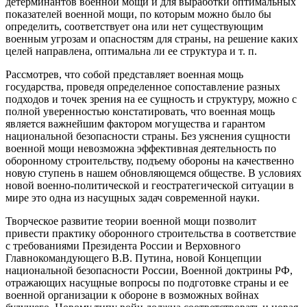
детерминантов военной мощи и для выработки оптимальных
показателей военной мощи, по которым можно было бы
определить, соответствует она или нет существующим
военным угрозам и опасностям для страны, на решение каких
целей направлена, оптимальна ли ее структура и т. п.
Рассмотрев, что собой представляет военная мощь
государства, проведя определенное сопоставление разных
подходов и точек зрения на ее сущность и структуру, можно с
полной уверенностью констатировать, что военная мощь
является важнейшим фактором могущества и гарантом
национальной безопасности страны. Без уяснения сущности
военной мощи невозможна эффективная деятельность по
оборонному строительству, подъему обороны на качественно
новую ступень в нашем обновляющемся обществе. В условиях
новой военно-политической и геостратегической ситуации в
мире это одна из насущных задач современной науки.
Творческое развитие теории военной мощи позволит
привести практику оборонного строительства в соответствие
с требованиями Президента России и Верховного
Главнокомандующего В.В. Путина, новой Концепции
национальной безопасности России, Военной доктрины РФ,
отражающих насущные вопросы по подготовке страны и ее
военной организации к обороне в возможных войнах