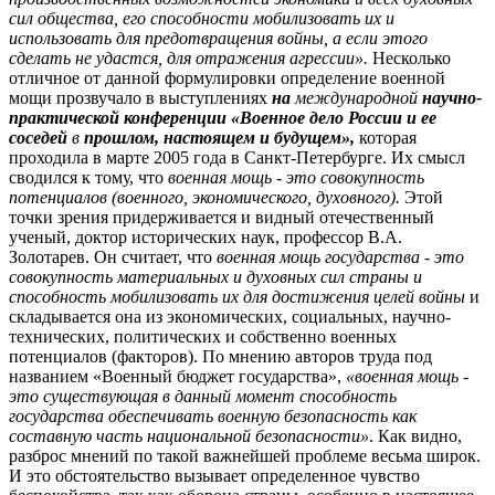
сил общества, его способности мобилизовать их и
использовать для предотвращения войны, а если этого
сделать не удастся, для отражения агрессии».
Несколько
отличное от данной формулировки определение военной
мощи прозвучало в выступлениях
на
международной
научно-
практической конференции «Военное дело России и ее
соседей
в
прошлом, настоящем и будущем»,
которая
проходила в марте 2005 года в Санкт-Петербурге. Их смысл
сводился к тому, что
военная мощь - это совокупность
потенциалов (военного, экономического, духовного).
Этой
точки зрения придерживается и видный отечественный
ученый, доктор исторических наук, профессор В.А.
Золотарев. Он считает, что
военная мощь государства
-
это
совокупность материальных и духовных сил страны и
способность мобилизовать их для достижения целей войны
и
складывается она из экономических, социальных, научно-
технических, политических и собственно военных
потенциалов (факторов). По мнению авторов труда под
названием «Военный бюджет государства»,
«военная мощь -
это существующая в данный момент способность
государства обеспечивать военную безопасность как
составную часть национальной безопасности»
. Как видно,
разброс мнений по такой важнейшей проблеме весьма широк.
И это обстоятельство вызывает определенное чувство