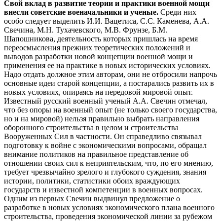
Свой вклад в развитие теории и практики военной мощи
внесли советские военачальники и ученые.
Среди них
особо следует выделить И.И. Вацетиса, С.С. Каменева, А.А.
Свечина, М.Н. Тухачевского, М.В. Фрунзе, Б.М.
Шапошникова, деятельность которых пришлась на время
переосмысления прежних теоретических положений и
выводов разработки новой концепции военной мощи и
применения ее на практике в новых исторических условиях.
Надо отдать должное этим авторам, они не отбросили напрочь
основные идеи старой концепции, а постарались развить их в
новых условиях, опираясь на передовой мировой опыт.
Известный русский военный ученый А.А. Свечин отмечал,
что без опоры на военный опыт (не только своего государства,
но и на мировой) нельзя правильно выбрать направления
оборонного строительства в целом и строительства
Вооруженных Сил в частности. Он справедливо связывал
подготовку к войне с экономическими вопросами, обращал
внимание политиков на правильное представление об
отношении своих сил к неприятельским, что, по его мнению,
требует чрезвычайно зрелого и глубокого суждения, знания
истории, политики, статистики обоих враждующих
государств и известной компетенции в военных вопросах.
Одним из первых Свечин выдвинул предложение о
разработке в новых условиях экономического плана военного
строительства, проведения экономической линии за рубежом