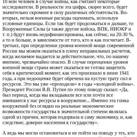
10 млн человек в случае войны, как считают некоторые
исследователи. В реальности эта цифра, скорее всего, будет
значительно скромнее в силу различных обстоятельств. Во-
вторых, нельзя военные расходы оценивать, используя
условные единицы. Если так будет продолжаться и дальше, то
Вооруженные Силы (а также другие войска, ВПК, НИОКР и
т. п.) будут вновь недофинансированы, как сейчас, на 20-30 %,
а то и больше, в зависимости от того, кто и как посчитает. В-
третьих, при определении уровня военной мощи современной
России мы можем оказаться в плену неправильных расчетов,
когда желаемое выдается за действительное, что, по нашему
мнению, чрезвычайно опасно. В случае переоценки уровня
военной мощи страна может оказаться не готова защитить
себя в критический момент, как это произошло в июне 1941
года, а при недооценке будет обречена на пустую трату сил и
ресурсов. Это мы уже «проходили» в годы «холодной войны».
Президент России В.В. Путин по этому поводу сказал: «Да,
был период, когда мы вкладывали все или почти все
имевшиеся у нас ресурсы в вооружение... Именно эта гонка
вооружений без оглядки на реальные экономические
возможности государства в значительной степени являлась
одной из причин, которая подорвала и саму экономику, и, как
следствие, доверие населения к государству».
А ведь мы могли остановиться и не пойти на поводу у тех, кто