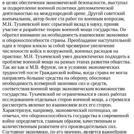
в целях обеспечения экономической безопасности, выступал
за подкрепление военной политики дипломатической
деятельностью на международной арене. Другой советский
военачальник, автор более ста работ по военным вопросам,
М.Н. Тухачевский внес серьезный вклад в науку, приняв
участие в разработке теории военной мощи государства. Он
обратил внимание на необходимость взаимосвязи экономики
и обороноспособности страны. Преобладание наступательной
идеи в теории влекло за собой чрезмерное увеличение
численности войск и вооружений, военных расходов на
практике. М.Н. Тухачевский умел диалектически подходить к
проблеме военной мощи на разных этапах развития общества.
Так же как и М.В. Фрунзе, он в условиях экономических
трудностей после Гражданской войны, когда страна не могла
направлять большие средства на оборону, обосновал
необходимость всемерной экономии сил и средств,
соответствия военной мощи экономическим возможностям
государства. Тухачевский не ограничивался в своих работах
исследованием отдельных сторон военной мощи, а стремился
рассмотреть явление во взаимосвязи всех его сторон.
Характеризуя, например, экономический потенциал, он
отмечал, что обороноспособность государства в современной
войне определяется, главным образом, качественным и
количественным развитием его производительных сил.
Состояние экономики, по его мнению, является важнейшим