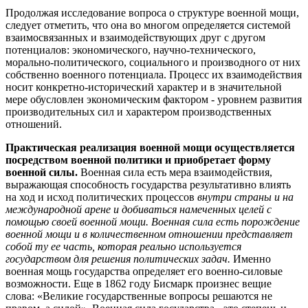
Продолжая исследование вопроса о структуре военной мощи,
следует отметить, что она во многом определяется системой
взаимосвязанных и взаимодействующих друг с другом
потенциалов: экономического, научно-технического,
морально-политического, социального и производного от них
собственно военного потенциала. Процесс их взаимодействия
носит конкретно-исторический характер и в значительной
мере обусловлен экономическим фактором - уровнем развития
производительных сил и характером производственных
отношений.
Практическая реализация военной мощи осуществляется
посредством военной политики и приобретает форму
военной силы.
Военная сила есть мера взаимодействия,
выражающая способность государства результативно влиять
на ход и исход политических процессов
внутри страны и на
международной арене и добиваться намеченных целей с
помощью своей военной мощи. Военная сила есть порождение
военной мощи и в количественном отношении представляет
собой ту ее часть, которая реально используется
государством для решения политических задач.
Именно
военная мощь государства определяет его военно-силовые
возможности. Еще в 1862 году Бисмарк произнес вещие
слова: «Великие государственные вопросы решаются не