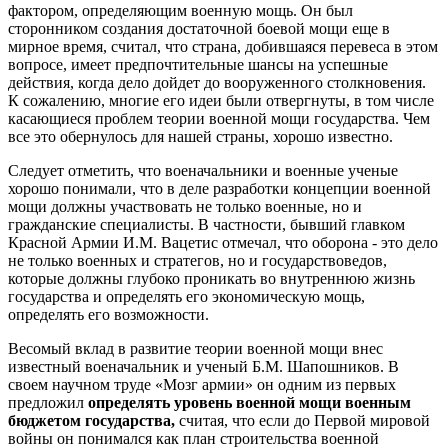
фактором, определяющим военную мощь. Он был
сторонником создания достаточной боевой мощи еще в
мирное время, считал, что страна, добившаяся перевеса в этом
вопросе, имеет предпочтительные шансы на успешные
действия, когда дело дойдет до вооруженного столкновения.
К сожалению, многие его идеи были отвергнуты, в том числе
касающиеся проблем теории военной мощи государства. Чем
все это обернулось для нашей страны, хорошо известно.
Следует отметить, что военачальники и военные ученые
хорошо понимали, что в деле разработки концепции военной
мощи должны участвовать не только военные, но и
гражданские специалисты. В частности, бывший главком
Красной Армии И.М. Вацетис отмечал, что оборона - это дело
не только военных и стратегов, но и государствоведов,
которые должны глубоко проникать во внутреннюю жизнь
государства и определять его экономическую мощь,
определять его возможности.
Весомый вклад в развитие теории военной мощи внес
известный военачальник и ученый Б.М. Шапошников. В
своем научном труде «Мозг армии» он одним из первых
предложил
определять уровень военной мощи военным
бюджетом государства,
считая, что если до Первой мировой
войны он понимался как план строительства военной