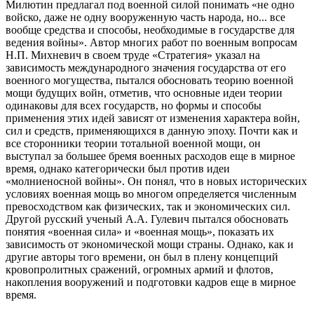
Милютин предлагал под военной силой понимать «не одно
войско, даже не одну вооруженную часть народа, но... все
вообще средства и способы, необходимые в государстве для
ведения войны». Автор многих работ по военным вопросам
Н.П. Михневич в своем труде «Стратегия» указал на
зависимость международного значения государства от его
военного могущества, пытался обосновать теорию военной
мощи будущих войн, отметив, что основные идеи теории
одинаковы для всех государств, но формы и способы
применения этих идей зависят от изменения характера войн,
сил и средств, применяющихся в данную эпоху. Почти как и
все сторонники теории тотальной военной мощи, он
выступал за большее бремя военных расходов еще в мирное
время, однако категорически был против идеи
«молниеносной войны». Он понял, что в новых исторических
условиях военная мощь во многом определяется численным
превосходством как физических, так и экономических сил.
Другой русский ученый А.А. Гулевич пытался обосновать
понятия «военная сила» и «военная мощь», показать их
зависимость от экономической мощи страны. Однако, как и
другие авторы того времени, он был в плену концепций
кровопролитных сражений, огромных армий и флотов,
накопления вооружений и подготовки кадров еще в мирное
время.