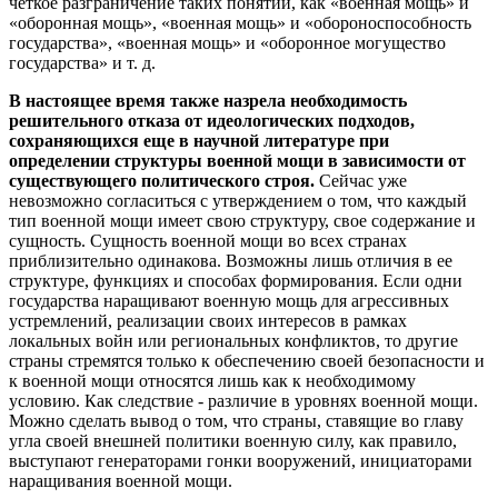
четкое разграничение таких понятий, как «военная мощь» и
«оборонная мощь», «военная мощь» и «обороноспособность
государства», «военная мощь» и «оборонное могущество
государства» и т. д.
В настоящее время также назрела необходимость
решительного отказа от идеологических подходов,
сохраняющихся еще в научной литературе при
определении структуры военной мощи в зависимости от
существующего политического строя.
Сейчас уже
невозможно согласиться с утверждением о том, что каждый
тип военной мощи имеет свою структуру, свое содержание и
сущность. Сущность военной мощи во всех странах
приблизительно одинакова. Возможны лишь отличия в ее
структуре, функциях и способах формирования. Если одни
государства наращивают военную мощь для агрессивных
устремлений, реализации своих интересов в рамках
локальных войн или региональных конфликтов, то другие
страны стремятся только к обеспечению своей безопасности и
к военной мощи относятся лишь как к необходимому
условию. Как следствие - различие в уровнях военной мощи.
Можно сделать вывод о том, что страны, ставящие во главу
угла своей внешней политики военную силу, как правило,
выступают генераторами гонки вооружений, инициаторами
наращивания военной мощи.