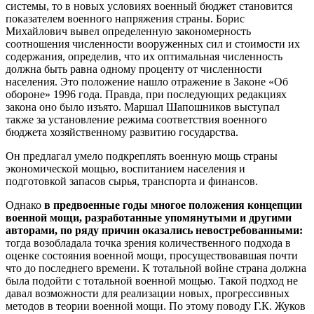
системы, то в новых условиях военный бюджет становится
показателем военного напряжения страны. Борис
Михайлович вывел определенную закономерность
соотношения численности вооруженных сил и стоимости их
содержания, определив, что их оптимальная численность
должна быть равна одному проценту от численности
населения. Это положение нашло отражение в Законе «Об
обороне» 1996 года. Правда, при последующих редакциях
закона оно было изъято. Маршал Шапошников выступал
также за установление режима соответствия военного
бюджета хозяйственному развитию государства.
Он предлагал умело подкреплять военную мощь страны
экономической мощью, воспитанием населения и
подготовкой запасов сырья, транспорта и финансов.
Однако
в предвоенные годы многое положения концепции
военной мощи, разработанные упомянутыми и другими
авторами, по ряду причин оказались невостребованными:
тогда возобладала точка зрения количественного подхода в
оценке состояния военной мощи, просуществовавшая почти
что до последнего времени. К тотальной войне страна должна
была подойти с тотальной военной мощью. Такой подход не
давал возможности для реализации новых, прогрессивных
методов в теории военной мощи. По этому поводу Г.К. Жуков