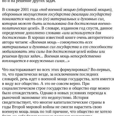
но и на решение других задач.
В словаре 2001 года
«под военной мощью (оборонной мощью),
оборонным могуществом государства (коалиции государств)
понимается часть его (ее) материальных и духовных сил,
которая может быть использована для достижения военно-
политических целей»
. В словаре, изданном год спустя, данное
определение дополнено словами
«или используется для
достижения»
В хорошо известной книге очень авторитетного
автора читаем:
«Военная мощь - совокупность всех
материальных и духовных сил государства и его способности
мобилизовать эти силы для достижения целей войны или
решения других задач... Военная мощь непосредственно
воплощается в вооруженных силах...»
Что настораживает во всех этих формулировках? Во-первых,
то, что практически везде, за исключением последних
словарей, речь идет о военной мощи государства, хотя имеется
в виду все общество. А это не совсем верно. При
социалистическом строе государство и общество еще можно
было отождествлять. Однако в новых условиях перехода к
рыночной экономике это недопустимо. История
свидетельствует, что многие капиталистические страны в
годы Второй мировой войны не смогли нарастить свою
военную мощь лишь по той причине, что общество не хотело