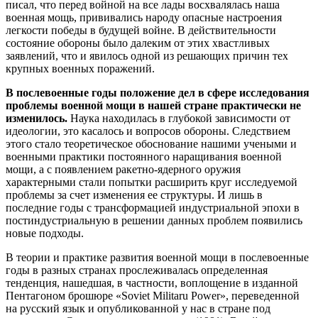
писал, что перед войной на все лады восхвалялась наша
военная мощь, прививались народу опасные настроения
легкости победы в будущей войне. В действительности
состояние обороны было далеким от этих хвастливых
заявлений, что и явилось одной из решающих причин тех
крупных военных поражений.
В послевоенные годы положение дел в сфере исследования
проблемы военной мощи в нашей стране практически не
изменилось.
Наука находилась в глубокой зависимости от
идеологии, это касалось и вопросов обороны. Следствием
этого стало теоретическое обоснование нашими учеными и
военными практики постоянного наращивания военной
мощи, а с появлением ракетно-ядерного оружия
характерными стали попытки расширить круг исследуемой
проблемы за счет изменения ее структуры. И лишь в
последние годы с трансформацией индустриальной эпохи в
постиндустриальную в решении данных проблем появились
новые подходы.
В теории и практике развития военной мощи в послевоенные
годы в разных странах прослеживалась определенная
тенденция, нашедшая, в частности, воплощение в изданной
Пентагоном брошюре «Soviet Militaru Power», переведенной
на русский язык и опубликованной у нас в стране под