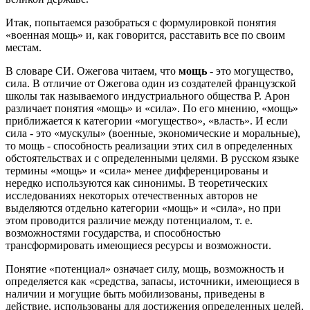
Итак, попытаемся разобраться с формулировкой понятия
«военная мощь» и, как говорится, расставить все по своим
местам.
В словаре СИ. Ожегова читаем, что
мощь
- это могущество,
сила. В отличие от Ожегова один из создателей французской
школы так называемого индустриального общества Р. Арон
различает понятия «мощь» и «сила». По его мнению, «мощь»
приближается к категории «могущество», «власть». И если
сила - это «мускулы» (военные, экономические и моральные),
то мощь - способность реализации этих сил в определенных
обстоятельствах и с определенными целями. В русском языке
термины «мощь» и «сила» менее дифференцированы и
нередко используются как синонимы. В теоретических
исследованиях некоторых отечественных авторов не
выделяются отдельно категории «мощь» и «сила», но при
этом проводится различие между потенциалом, т. е.
возможностями государства, и способностью
трансформировать имеющиеся ресурсы и возможности.
Понятие «потенциал» означает силу, мощь, возможность и
определяется как «средства, запасы, источники, имеющиеся в
наличии и могущие быть мобилизованы, приведены в
действие, использованы для достижения определенных целей,