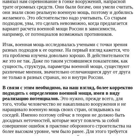
навязал нам соревнование в гонке вооружений, напрасной
трате огромных средств. Они были богаче, они умели считать,
они знали свою реальную военную мощь, поэтому и добились
желаемого. Это обстоятельство надо учитывать. Со старым
подходом, увы, это сделать невозможно, когда предлагается
вариант расчета военной мощи России в зависимости,
например, от потенциалов возможных противников.
Итак, военная мощь исследовалась учеными с точки зрения
разных подходов к ее оценке. На первый взгляд кажется, что
эта проблема изучена довольно хорошо. В действительности
же это не так. Даже по таким устоявшимся показателям, как
сущность, структура, параметры военной мощи, существуют
различные мнения, значительно отличающиеся друг от друга
не только в разных странах, но и внутри России.
В связи с этим необходимо, на наш взгляд, более корректно
подходить
к
определению военной мощи, имея в виду
реализацию потенциалов.
Это нужно, прежде всего, для
того, чтобы человечество не накапливало вооружения и не
наращивало военную мощь своих стран, оглядываясь на
соседей. Именно поэтому сейчас в теории не должно быть
досадных неточностей, которые могут повлечь за собой
совершение ошибок в практике оборонного строительства на
более высоком уровне, чем было ранее. Для этого требуется