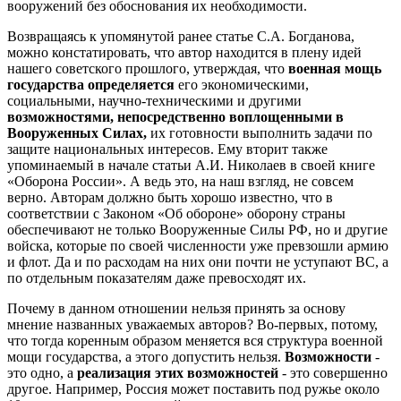
вооружений без обоснования их необходимости.
Возвращаясь к упомянутой ранее статье С.А. Богданова,
можно констатировать, что автор находится в плену идей
нашего советского прошлого, утверждая, что
военная мощь
государства определяется
его экономическими,
социальными, научно-техническими и другими
возможностями, непосредственно воплощенными в
Вооруженных Силах,
их готовности выполнить задачи по
защите национальных интересов. Ему вторит также
упоминаемый в начале статьи А.И. Николаев в своей книге
«Оборона России». А ведь это, на наш взгляд, не совсем
верно. Авторам должно быть хорошо известно, что в
соответствии с Законом «Об обороне» оборону страны
обеспечивают не только Вооруженные Силы РФ, но и другие
войска, которые по своей численности уже превзошли армию
и флот. Да и по расходам на них они почти не уступают ВС, а
по отдельным показателям даже превосходят их.
Почему в данном отношении нельзя принять за основу
мнение названных уважаемых авторов? Во-первых, потому,
что тогда коренным образом меняется вся структура военной
мощи государства, а этого допустить нельзя.
Возможности
-
это одно, а
реализация этих возможностей
- это совершенно
другое. Например, Россия может поставить под ружье около