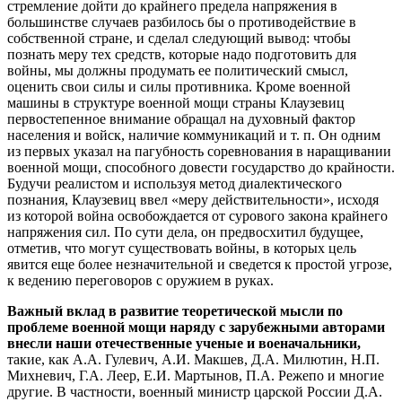
стремление дойти до крайнего предела напряжения в
большинстве случаев разбилось бы о противодействие в
собственной стране, и сделал следующий вывод: чтобы
познать меру тех средств, которые надо подготовить для
войны, мы должны продумать ее политический смысл,
оценить свои силы и силы противника. Кроме военной
машины в структуре военной мощи страны Клаузевиц
первостепенное внимание обращал на духовный фактор
населения и войск, наличие коммуникаций и т. п. Он одним
из первых указал на пагубность соревнования в наращивании
военной мощи, способного довести государство до крайности.
Будучи реалистом и используя метод диалектического
познания, Клаузевиц ввел «меру действительности», исходя
из которой война освобождается от сурового закона крайнего
напряжения сил. По сути дела, он предвосхитил будущее,
отметив, что могут существовать войны, в которых цель
явится еще более незначительной и сведется к простой угрозе,
к ведению переговоров с оружием в руках.
Важный вклад в развитие теоретической мысли по
проблеме военной мощи наряду с зарубежными авторами
внесли наши отечественные ученые и военачальники,
такие, как А.А. Гулевич, А.И. Макшев, Д.А. Милютин, Н.П.
Михневич, Г.А. Леер, Е.И. Мартынов, П.А. Режепо и многие
другие. В частности, военный министр царской России Д.А.