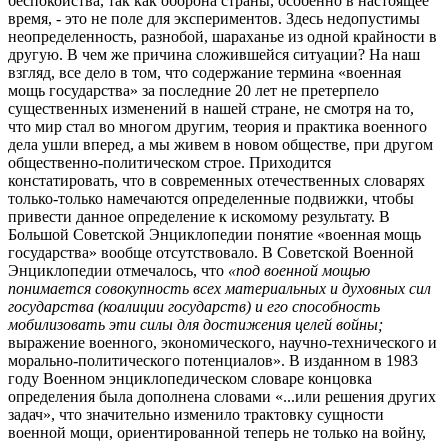
беспокойства, так как оборона страны, особенно в настоящее
время, - это не поле для экспериментов. Здесь недопустимы
неопределенность, разнобой, шараханье из одной крайности в
другую. В чем же причина сложившейся ситуации? На наш
взгляд, все дело в том, что содержание термина «военная
мощь государства» за последние 20 лет не претерпело
существенных изменений в нашей стране, не смотря на то,
что мир стал во многом другим, теория и практика военного
дела ушли вперед, а мы живем в новом обществе, при другом
общественно-политическом строе. Приходится
констатировать, что в современных отечественных словарях
только-только намечаются определенные подвижки, чтобы
привести данное определение к искомому результату. В
Большой Советской Энциклопедии понятие «военная мощь
государства» вообще отсутствовало. В Советской Военной
Энциклопедии отмечалось, что
«под военной мощью
понимается совокупность всех материальных и духовных сил
государства (коалиции государств) и его способность
мобилизовать эти силы для достижения целей войны;
выражение военного, экономического, научно-технического и
морально-политического потенциалов». В изданном в 1983
году Военном энциклопедическом словаре концовка
определения была дополнена словами «...или решения других
задач», что значительно изменило трактовку сущности
военной мощи, ориентированной теперь не только на войну,