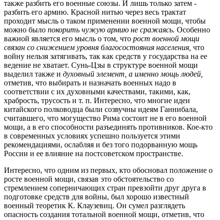
также разбить его военные союзы. И лишь только затем -
разбить его армию. Красной нитью через весь трактат
проходит мысль о таком применении военной мощи, чтобы
можно было
покорить чужую армию не сражаясь.
Особенно
важной является его мысль о том, что
рост военной мощи
связан со снижением уровня благосостояния населения,
что
войну нельзя затягивать, так как средств у государства на ее
ведение не хватает. Сунь-Цзы в структуре военной мощи
выделил также и
духовный элемент, а именно мощь людей,
отметив, что выбирать и назначать военных надо в
соответствии с их духовными качествами, такими, как,
храбрость, трусость и т. п. Интересно, что многие идеи
китайского полководца были созвучны идеям Ганнибала,
считавшего, что могущество Рима состоит не в его военной
мощи, а в его способности разъединять противников. Кое-кто
в современных условиях успешно пользуется этими
рекомендациями, ослабляя и без того подорванную мощь
России и ее влияние на постсоветском пространстве.
Интересно, что одним из первых, кто обосновал положение о
росте военной мощи, связав это обстоятельство со
стремлением соперничающих стран превзойти друг друга в
подготовке средств для войны, был хорошо известный
военный теоретик К. Клаузевиц. Он сумел разглядеть
опасность создания тотальной военной мощи, отметив, что