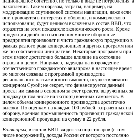
национальное богатство), но только в виде не потребления, а
накопления. Таким образом, затраты, например, на
модернизацию спутниковой системы навигации, даже если
они проводятся в интересах и обороны, и коммерческого
использования, будут целиком включены в состав ВВП, что
отразится на этом показателе экономического роста. Кроме
продукции двойного назначения многие оборонные
предприятия производят и чисто гражданскую продукцию в
рамках разного рода конверсионных и других программ или
же по собственной инициативе. Некоторые программы при
этом имеют достаточно большое влияние на состояние
отрасли в целом. Например, надежды на возрождение
отечественного гражданского авиапрома в настоящее время
во многом связаны с программой производства
регионального пассажирского самолета, осуществляемого
концерном Сухой; не секрет, что финансируется данный
проект им самим в основном за счет средств, вырученных за
продажу (в том числе на экспорт) военных самолетов. В
целом объемы конверсионного производства достаточно
высоки. По оценкам на каждые 100 рублей, затраченных на
оборону, военная промышленность производит гражданской
конверсионной продукции на сумму в 22 рубля.
Во-вторых,
в состав ВВП входит экспорт товаров (в том
числе вооружений), доходы России от которого постоянно