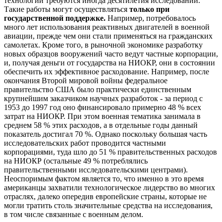
технологий требуются иногда десятилетия исследований.
Такие работы могут осуществляться
только при
государственной поддержке.
Например, потребовалось
много лет использования реактивных двигателей в военной
авиации, прежде чем они стали применяться на гражданских
самолетах. Кроме того, в рыночной экономике разработку
новых образцов вооружений часто ведут частные корпорации,
и, получая деньги от государства на НИОКР, они в состоянии
обеспечить их эффективное расходование. Например, после
окончания Второй мировой войны федеральное
правительство США было практически единственным
крупнейшим заказчиком научных разработок - за период с
1953 до 1997 год оно финансировало примерно 48 % всех
затрат на НИОКР. При этом военная тематика занимала в
среднем 58 % этих расходов, а в отдельные годы данный
показатель достигал 70 %. Однако поскольку большая часть
исследовательских работ проводится частными
корпорациями, туда шло до 51 % правительственных расходов
на НИОКР (остальные 49 % потреблялись
правительственными исследовательскими центрами).
Неоспоримым фактом является то, что именно в это время
американцы захватили технологическое лидерство во многих
отраслях, далеко опередив европейские страны, которые не
могли тратить столь значительные средства на исследования,
в том числе связанные с военным делом.