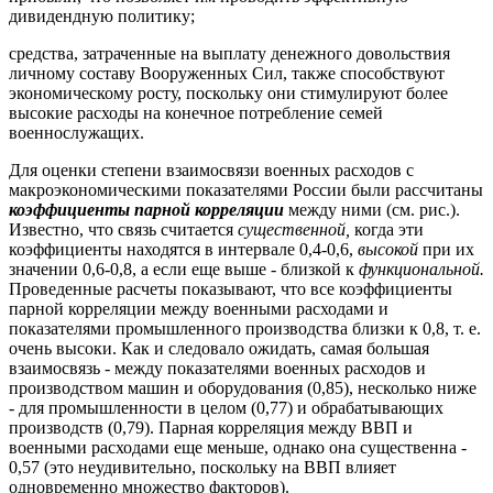
дивидендную политику;
средства, затраченные на выплату денежного довольствия
личному составу Вооруженных Сил, также способствуют
экономическому росту, поскольку они стимулируют более
высокие расходы на конечное потребление семей
военнослужащих.
Для оценки степени взаимосвязи военных расходов с
макроэкономическими показателями России были рассчитаны
коэффициенты
парной
корре
ляции
между ними (см. рис.).
Известно, что связь считается
существенной,
когда эти
коэффициенты находятся в интервале 0,4-0,6,
высокой
при их
значении 0,6-0,8, а если еще выше - близкой к
функциональной.
Проведенные расчеты показывают, что все коэффициенты
парной корреляции между военными расходами и
показателями промышленного производства близки к 0,8, т. е.
очень высоки. Как и следовало ожидать, самая большая
взаимосвязь - между показателями военных расходов и
производством машин и оборудования (0,85), несколько ниже
- для промышленности в целом (0,77) и обрабатывающих
производств (0,79). Парная корреляция между ВВП и
военными расходами еще меньше, однако она существенна -
0,57 (это неудивительно, поскольку на ВВП влияет
одновременно множество факторов).