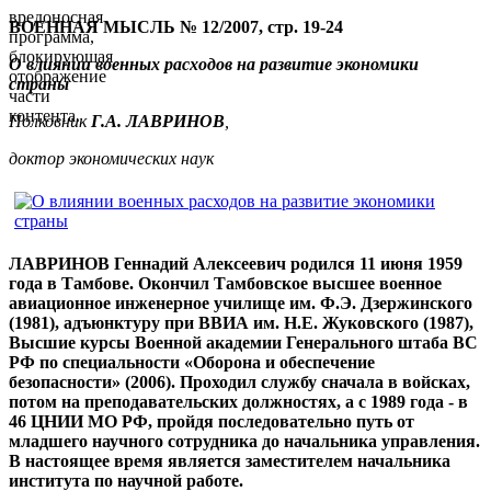
вредоносная
ВОЕННАЯ МЫСЛЬ № 12/2007, стр. 19-24
программа,
блокирующая
О влиянии военных расходов на развитие экономики
отображение
страны
части
контента.
Полковник
Г.А. ЛАВРИНОВ
,
доктор экономических наук
ЛАВРИНОВ Геннадий Алексеевич родился 11 июня 1959
года в Тамбове. Окончил Тамбовское высшее военное
авиационное инженерное училище им. Ф.Э. Дзержинского
(1981), адъюнктуру при ВВИА им. Н.Е. Жуковского (1987),
Высшие курсы Военной академии Генерального штаба ВС
РФ по специальности «Оборона и обеспечение
безопасности» (2006). Проходил службу сначала в войсках,
потом на преподавательских должностях, а с 1989 года - в
46 ЦНИИ МО РФ, пройдя последовательно путь от
младшего научного сотрудника до начальника управления.
В настоящее время является заместителем начальника
института по научной работе.