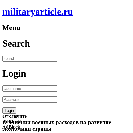
militaryarticle.ru
Menu
Search
Login
Отключите
AdBlock!
О влиянии военных расходов на развитие
AdBlock
экономики страны
—