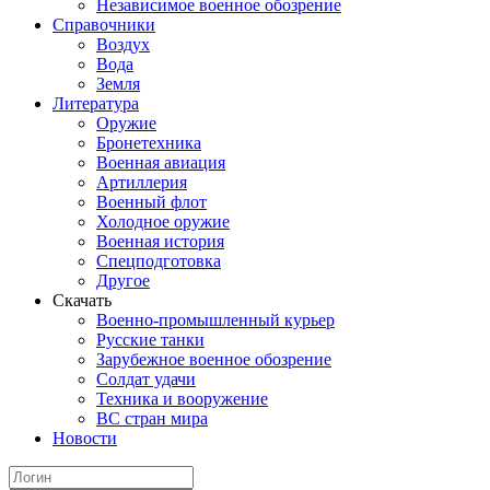
Независимое военное обозрение
Справочники
Воздух
Вода
Земля
Литература
Оружие
Бронетехника
Военная авиация
Артиллерия
Военный флот
Холодное оружие
Военная история
Спецподготовка
Другое
Скачать
Военно-промышленный курьер
Русские танки
Зарубежное военное обозрение
Солдат удачи
Техника и вооружение
ВС стран мира
Новости