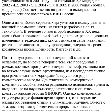
увеличиваются: в 2001 году они составили 3,2 млрд долл.,
2002 - 4,2, 2003 - 5,1, 2004 - 5,7, в 2005 и 2006 годах - более 6
млрд долл.) Соответственно возрастает и вклад военно-
промышленного комплекса в
ВВП
России.
Одним из наиболее серьезных аргументов в пользу развития
военной промышленности является разработка новых
технологий. В течение только второй половины XX века
армия была «повивальной бабкой» для таких революционных
изменений в технологиях, как спутниковая связь, навигация,
реактивные двигатели, полупроводники, ядерная энергия,
космическая промышленность, Интернет и др.
Позитивную роль военных исследований мало кто
оспаривает, но многие говорят о том, что проводимые в
рамках военных программ исследования неэффективны или
во всяком случае менее эффективны, чем исследовательские
программы частных корпораций, ведущиеся ради
коммерческой выгоды. Действительно, коммерческие
компании способны весьма рационально использовать деньги,
выделенные на научно-исследовательские и опытно-
конструкторские работы (НИОКР). Однако коммерческие
структуры редко финансируют проекты, от которых не
ожидается реальной отдачи в ближайшем будущем. Вместе с
тем, для создания действительно прорывных новых