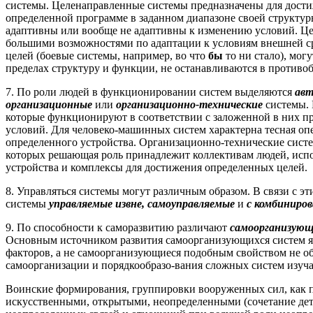
системы. Целенаправленные системы предназначены для дости
определенной программе в заданном диапазоне своей структу
адаптивны или вообще не адаптивны к изменению условий. Ц
большими возможностями по адаптации к условиям внешней ср
целей (боевые системы, например, во что
бы
то ни стало), мог
пределах структуру и функции, не останавливаются в противо
7. По роли людей в функционировании систем выделяются
авт
организационные
или
организационно-технические
системы. 
которые функционируют в соответствии с заложенной в них п
условий. Для человеко-машинных систем характерна тесная оп
определенного устройства. Организационно-технические сист
которых решающая роль принадлежит коллективам людей, исп
устройства и комплексы для достижения определенных целей.
8. Управляться системы могут различным образом. В связи с э
системы
управляемые извне, самоуправляемые
и
с комбиниро
9. По способности к саморазвитию различают
самоорганизую
Основным источником развития самоорганизующихся систем яв
факторов, а не самоорганизующиеся подобным свойством не о
самоорганизации и порядкообразо-вания сложных систем изуч
Воинские формирования, группировки вооруженных сил, как 
искусственными, открытыми, неопределенными (сочетание де