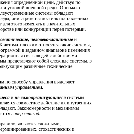
жения определенной цели, действуя по
ры и условий внешней среды. Они мало
елеустремленные системы обладают
еды, они стремятся достичь поставленных
ут для этого изменять в значительных
борстве или конкуренции перед потерями.
оматические, человеко-машинные
и
К автоматическим относятся такие системы,
рограммой в заданном диапазоне изменения
ерационная связь людей с действиями
емы представляют собой сложные системы, в
ользующим различные технические
тим по способу управления выделяют
ванным управлением.
щиеся
и
не самоорганизующиеся
системы.
ляется совместное действие их внутренних
бладают. Закономерности и механизмы
аются
синергетикой.
правило, являются сложными,
терминированных, стохастических и