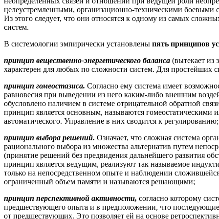
неопределенных связей и отношений при ведущей роли неопр
целеустремленными, организационно-техническими боевыми 
Из этого следует, что они относятся к одному из самых сложн
систем.
В системологии эмпирически установлены
пять принципов у
принцип вещественно-энергетического баланса
(вытекает из 
характерен для любых по сложности систем. Для простейших с
принцип гомеостазиса.
Согласно ему система имеет возможнос
равновесия при выведении из него каким-либо внешним возде
обусловлено наличием в системе отрицательной обратной связи
принцип является основным, называются гомеостатическими ил
автоматического. Управление в них сводится к регулированию;
принцип выбора решений.
Означает, что сложная система орга
рационального выбора из множества альтернатив путем непоср
(принятие решений без предвидения дальнейшего развития обс
принцип является ведущим, реализуют так называемое индукти
только на непосредственном опыте и наблюдении сложившейся
ограниченный объем памяти и называются решающими;
принцип перспективной активности,
согласно которому сист
предшествующего опыта и в предположении, что последующие 
от предшествующих. Это позволяет ей на основе ретроспектив