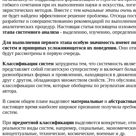
гибкого сочетания при их выполнении науки и искусства, логи
эвристических методов. Вместе с тем
начальные этапы очень 
не будет найдено эффективное решение проблемы. Отсюда пос
разработке и совершенствованию рекомендаций по выполнени
аналитических процедур. Настоящая статья посвящена излож
этапа системного анализа
- выделению, изучению, определен
Для выполнения первого этапа особую значимость имеют п
систем и принципах усложняющегося их поведения.
Они отн
будут рассмотрены в первую очередь.
Классификация систем
затруднена тем, что системность являе
представляет собой гигантскую суперсистему и включает боль
разнообразных формах и проявлениях, находящихся в движении
друг с другом, обладающих множеством свойств. Это обуслови
классификации систем, которые обобщены по результатам анал
автора.
В самом общем плане выделяют
материальные
и
абстрактны
настоящее время наиболее широкое признание получила
предм
систем.
При
предметной классификации
выделяются конкретные, от
реальности виды систем, например, социальные, экономические
концептуальные, технические, космические, военные и др.