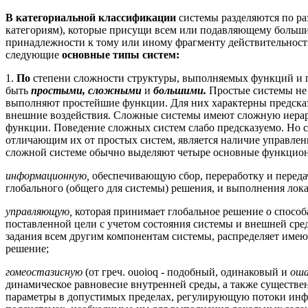
В категориальной классификации
системы разделяются по р
категориям), которые присущи всем или подавляющему больши
принадлежности к тому или иному фрагменту действительност
следующие
основные типы систем:
1.
По
степени сложности структуры, выполняемых функций и 
быть
простыми, сложными
и
большими.
Простые системы не
выполняют простейшие функции. Для них характерны предсказ
внешние воздействия. Сложные системы имеют сложную иера
функции. Поведение сложных систем слабо предсказуемо. Но
отличающим их от простых систем, является наличие управлен
сложной системе обычно выделяют четыре основные функцио
информационную,
обеспечивающую сбор, переработку и перед
глобального (общего для системы) решения, и выполнения лок
управляющую,
которая принимает глобальное решение о спосо
поставленной цели с учетом состояния системы и внешней сред
задания всем другим компонентам системы, распределяет имею
решение;
гомеостазисную
(от греч. ouoioq - подобный, одинаковый и
оша
динамическое равновесие внутренней среды, а также существе
параметры в допустимых пределах, регулирующую потоки инфо