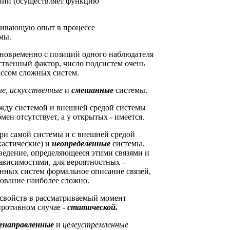
аний (осуществляет функцию
капливающую опыт в процессе
мы.
одновременно с позиций одного наблюдателя
ственный фактор, число подсистем очень
ассом сложных систем.
е, искусственные
и
смешанные
системы.
ежду системой и внешней средой системы
мен отсутствует, а у открытых - имеется.
ри самой системы и с внешней средой
хастические) и
неопределенные
системы.
ведение, определяющееся этими связями и
висимостями, для вероятностных -
нных систем формальное описание связей,
ование наиболее сложно.
 свойств в рассматриваемый момент
противном случае -
статической.
енаправленные
и
целеустремленные