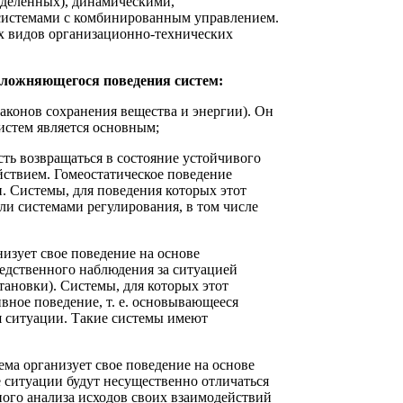
еделенных), динамическими,
системами с комбинированным управлением.
ых видов организационно-технических
сложняющегося поведения систем:
законов сохранения вещества и энергии). Он
истем является основным;
ть возвращаться в состояние устойчивого
йствием. Гомеостатическое поведение
. Системы, для поведения которых этот
и системами регулирования, в том числе
низует свое поведение на основе
едственного наблюдения за ситуацией
тановки). Системы, для которых этот
вное поведение, т. е. основывающееся
 ситуации. Такие системы имеют
ема организует свое поведение на основе
ситуации будут несущественно отличаться
ного анализа исходов своих взаимодействий