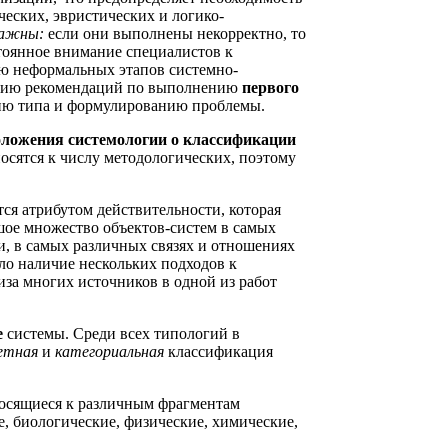
ческих, эвристических и логико-
важны:
если они выполнены некорректно, то
тоянное внимание специалистов к
ю неформальных этапов системно-
ению рекомендаций по выполнению
первого
ию типа и формулированию проблемы.
оложения системологии о классификации
осятся к числу методологических, поэтому
тся атрибутом действительности, которая
шое множество объектов-систем в самых
, в самых различных связях и отношениях
ло наличие нескольких подходов к
иза многих источников в одной из работ
е
системы. Среди всех типологий в
етная
и
категориальная
классификация
носящиеся к различным фрагментам
, биологические, физические, химические,