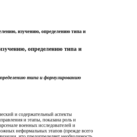
лению, изучению, определению типа и
изучению, определению типа и
 определению типа и формулированию
ский и содержательный аспекты
правления и этапы, показана роль и
арсенале военных исследователей и
сложных неформальных этапов (прежде всего
изации, что предопределяет необходимость