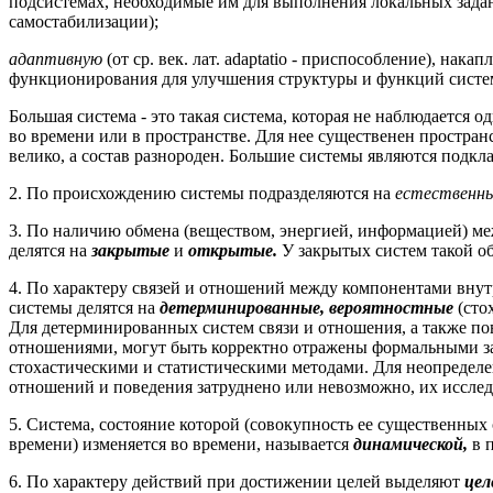
подсистемах, необходимые им для выполнения локальных зад
самостабилизации);
адаптивную
(от ср. век. лат. adaptatio - приспособление), на
функционирования для улучшения структуры и функций систе
Большая система - это такая система, которая не наблюдается 
во времени или в пространстве. Для нее существенен простран
велико, а состав разнороден. Большие системы являются подкл
2. По происхождению системы подразделяются на
естественны
3. По наличию обмена (веществом, энергией, информацией) м
делятся на
закрытые
и
открытые.
У закрытых систем такой об
4. По характеру связей и отношений между компонентами внут
системы делятся на
детерминированные, вероятностные
(сто
Для детерминированных систем связи и отношения, а также по
отношениями, могут быть корректно отражены формальными за
стохастическими и статистическими методами. Для неопределе
отношений и поведения затруднено или невозможно, их исслед
5. Система, состояние которой (совокупность ее существенных
времени) изменяется во времени, называется
динамической,
в 
6. По характеру действий при достижении целей выделяют
цел