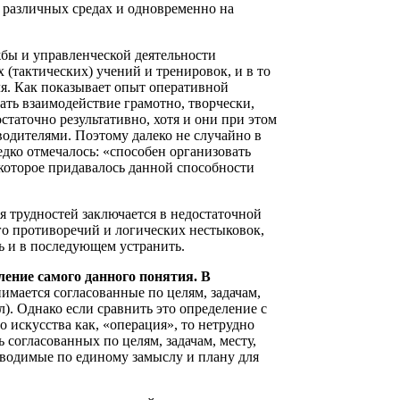
в различных средах и одновременно на
жбы и управленческой деятельности
(тактических) учений и тренировок, и в то
ля. Как показывает опыт оперативной
ть взаимодействие грамотно, творчески,
статочно результативно, хотя и они при этом
дителями. Поэтому далеко не случайно в
дко отмечалось: «способен организовать
 которое придавалось данной способности
 трудностей заключается в недостаточной
о противоречий и логических нестыковок,
ь и в последующем устранить.
ление самого данного понятия. В
имается согласованные по целям, задачам,
л). Однако если сравнить это определение с
 искусства как, «операция», то нетрудно
 согласованных по целям, задачам, месту,
оводимые по единому замыслу и плану для