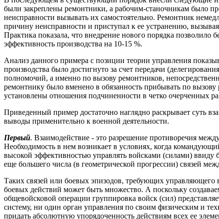
были закреплены ремонтники, а рабочим-станочникам было пр
неисправности вызывать их самостоятельно. Ремонтник немедл
причину неисправности и приступал к ее устранению, вызыва
Практика показала, что внедрение нового порядка позволило б
эффективность производства на 10-15 %.
Анализ данного примера с позиции теории управления показы
производства было достигнуто за счет передачи (делегирования
полномочий, а именно по вызову ремонтников, непосредствен
ремонтнику было вменено в обязанность прибывать по вызову р
установлены отношения подчиненности в четко очерченных ра
Приведенный пример достаточно наглядно раскрывает суть вза
выводы применительно к военной деятельности.
Первый
.
Взаимодействие - это разрешение противоречия между
Необходимость в нем возникает в условиях, когда командующи
высокой эффективностью управлять войсками (силами) ввиду б
еще большего числа (в геометрической прогрессии) связей меж
Таких связей или боевых эпизодов, требующих управляющего в
боевых действий может быть множество. А поскольку создавае
общевойсковой операции группировка войск (сил) представля
систему, ни один орган управления по своим физическим и те
придать абсолютную упорядоченность действиям всех ее элеме