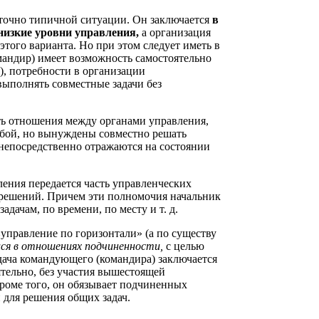
аточно типичной ситуации. Он заключается
в
низкие уровни управления,
а организация
того варианта. Но при этом следует иметь в
мандир) имеет возможность самостоятельно
, потребности в организации
 выполнять совместные задачи без
ть отношения между органами управления,
бой, но вынуждены совместно решать
 непосредственно отражаются на состоянии
ения передается часть управленческих
решений. Причем эти полномочия начальник
дачам, по времени, по месту и т. д.
«управление по горизонтали» (а по существу
ся в отношениях подчиненности,
с целью
дача командующего (командира) заключается
ятельно, без участия вышестоящей
Кроме того, он обязывает подчиненных
для решения общих задач.