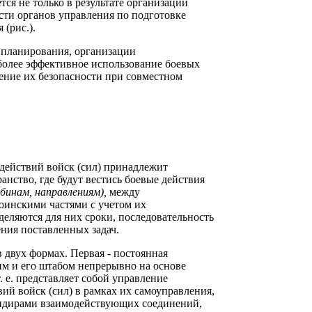
тся не только в результате организации
сти органов управления по подготовке
 (рис.).
и планирования, организации
более эффективное использование боевых
чение их безопасности при совместном
 действий войск (сил) принадлежит
анство, где будут вестись боевые действия
убинам, направлениям),
между
оинскими частями с учетом их
деляются для них сроки, последовательность
ния поставленных задач.
в двух формах. Первая - постоянная
им и его штабом непрерывно на основе
 е. представляет собой управление
ий войск (сил) в рамках их самоуправления,
мандирами взаимодействующих соединений,