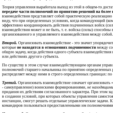
Теория управления выработала выход из этой в общем-то дост
передаче части полномочий по принятию решений на более 
взаимодействия представляет собой практическую реализацию э
виду, что при определенных условиях, когда командующий (ко
эффективно координировать действия подчиненных войск (сил)
взаимодействия может и не быть, т. е. войска (силы) способны
организованного и управляемого взаимодействия между собой.
Второй.
Организовать взаимодействие - это значит упорядочи
которые
не находятся в отношениях подчиненности
между со
общую задачу, когда действия одного субъекта взаимодействия
или действиях другого субъекта.
По существу в этом случае взаимодействующим органам управл
полномочий старшего начальника по принятию определенных 
распределяет между ними в строго определенных границах: по за
Третий.
Организовать взаимодействие означает организовать 
- самоуправление) воинскими формированиями,
не находящими
придания их действиям согласованного характера. При этом за
в создании условий, при которых объекты управления самосто
инстанции, смогут решать отдельные управленческие задачи. 
командиров пользоваться предоставленными им полномочиями 