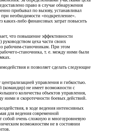
едоставлено право в случае обнаружения
енно прибывал по вызову, устанавливал
я при необходимости «подкрепление».
ез каких-либо финансовых затрат повысить
вает, что повышение эффективности
) руководством цеха части своих
но рабочим-станочникам. При этом
абочего-станочника, т. е. между ними были
мках.
имодействия и позволяет сделать следующие
 централизацией управления и гибкостью.
й (командир) не имеет возможности с
ольшого количества объектов управления,
ду ними и скоротечности боевых действий.
оздействия, в ходе ведения интенсивных
мая для ведения современной
ет собой очень сложную и многоуровневую
хническим возможностям не в состоянии
нтов.