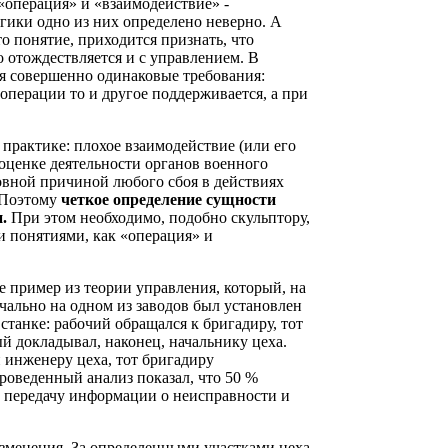
«операция» и «взаимодействие» -
огики одно из них определено неверно. А
о понятие, приходится признать, что
о отождествляется и с управлением. В
я совершенно одинаковые требования:
 операции то и другое поддерживается, а при
 практике: плохое взаимодействие (или его
оценке деятельности органов военного
овной причиной любого сбоя в действиях
. Поэтому
четкое определение сущности
и.
При этом необходимо, подобно скульптору,
и понятиями, как «операция» и
е пример из теории управления, который, на
ачально на одном из заводов был установлен
танке: рабочий обращался к бригадиру, тот
рый докладывал, наконец, начальнику цеха.
 инженеру цеха, тот бригадиру
роведенный анализ показал, что 50 %
а передачу информации о неисправности и
менения. За определенными участками цеха