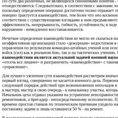
По сути два различных, не являющихся синонимами понятия - 
отождествляются. Следовательно, в соответствии с законами л
поскольку определение операции достаточно полно отражает эт
неверно трактуется взаимодействие, тем более что оно косвенн
соответствии с существующими взглядами к ним предъявляютс
эффективность, непрерывность, гибкость, устойчивость; в ходе
нарушении - немедленно восстанавливается.
Нечеткое определение взаимодействия не могло не сказаться на
неэффективная организация) стало «дежурным» недостатком в 
управления по результатам командно-штабных учений или осн
войск (сил) как в реальном бою, так и на тактических учениях
взаимодействия является актуальной задачей военной наук
«отсечь все лишнее» и разграничить «взаимодействие» с таким
«управление».
Для лучшего уяснения сути взаимодействия рассмотрим вначал
первый взгляд, совершенно не касается военного дела. Первон
следующий порядок действий при возникновении неполадок в с
к мастеру, мастер в свою очередь - к начальнику участка, кото
Начальник цеха отдавал указания на устранение неисправности
ремонтников, а бригадир - непосредственному исполнителю. П
времени простоя станков по техническим причинам уходило н
постановку задачи и лишь оставшиеся 50 % - на ремонт.
В последующем в существующий порядок внесли следующие из