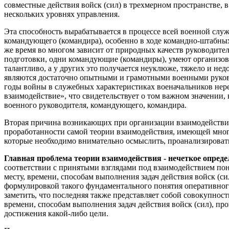
совместные действия войск (сил) в трехмерном пространстве, 
нескольких уровнях управления.
Эта способность вырабатывается в процессе всей военной слу
командующего (командира), особенно в ходе командно-штабных 
же время во многом зависит от природных качеств руководите
подготовки, одни командующие (командиры), умеют организова
талантливо, а у других это получается неуклюже, тяжело и недо
являются достаточно опытными и грамотными военными руково
годы войны в служебных характеристиках военачальников нере
взаимодействие», что свидетельствует о том важном значении,
военного руководителя, командующего, командира.
Вторая причина возникающих при организации взаимодействия
проработанности самой теории взаимодействия, имеющей мног
которые необходимо внимательно осмыслить, проанализироват
Главная проблема теории взаимодействия - нечеткое опреде
соответствии с принятыми взглядами под взаимодействием пон
месту, времени, способам выполнения задач действия войск (си
формулировкой такого фундаментального понятия оперативного
заметить, что последняя также представляет собой совокупность
времени, способам выполнения задач действия войск (сил), пр
достижения какой-либо цели.