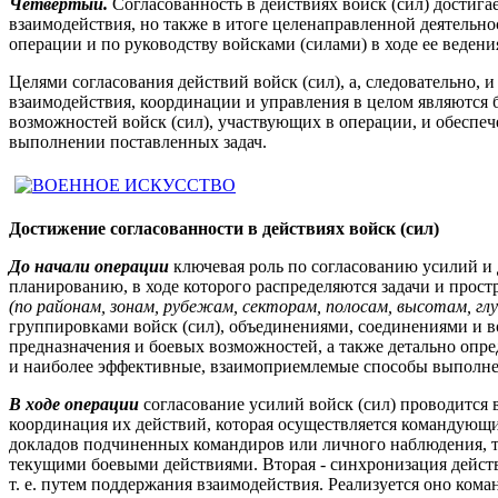
Четвертый.
Согласованность в действиях войск (сил) достигае
взаимодействия, но также в итоге целенаправленной деятельно
операции и по руководству войсками (силами) в ходе ее ведения
Целями согласования действий войск (сил), а, следовательно, 
взаимодействия, координации и управления в целом являются 
возможностей войск (сил), участвующих в операции, и обеспе
выполнении поставленных задач.
Достижение согласованности в действиях войск (сил)
До начали операции
ключевая роль по согласованию усилий и
планированию, в ходе которого распределяются задачи и простр
(по районам, зонам, рубежам, секторам, полосам, высотам, гл
группировками войск (сил), объединениями, соединениями и в
предназначения и боевых возможностей, а также детально опре
и наиболее эффективные, взаимоприемлемые способы выполне
В ходе операции
согласование усилий войск (сил) проводится 
координация их действий, которая осуществляется командующ
докладов подчиненных командиров или личного наблюдения, т.
текущими боевыми действиями. Вторая - синхронизация действ
т. е. путем поддержания взаимодействия. Реализуется оно ко