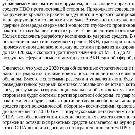
управляемым высокоточным оружием, позволяющим поражать л
средств ПВО противостоящей стороны. Продолжают совершенст
вооружение крылатые ракеты воздушного и морского базирова
маневрирующими головными частями. Возможно их появление 
ядерные боезаряды сверхмалой мощности глубокого проникно
ракетных шахт баллистических ракет. Совершенствуются косми
Нельзя исключить разработку космических ударных средств. В
появление новых гиперзвуковых средств ВКН, траектории поле
промежуточном диапазоне между высотами применения аэродин
до 100-120 км, а скорости достигнут значений от М - 3-5 до М 
воздушная сфера и космос станут для сил ВКН единой сферой, 
Считается, что уже до 2020 года обновленные стратегические
наносить удары носителями нового поколения не только в ядер
обычном. Вместе с системами разведки и управления они будут
разведывательно-ударный комплекс глобального действия, кот
государству мира разоружающие удары в любых «окнах уязвимо
стороны не будет системы противоракетной обороны, то удар 
ракетами, если будет слабая противовоздушная оборона - авиац
средств противокосмической обороны - космическими средствам
диапазоне высот 40-100 км - гиперзвуковыми летательными ап
США, это обеспечит уничтожение основных средств ответного 
отражения оставшихся ракетных средств возлагается на бурн
этого США вышли из договора по ограничению систем ПРО.