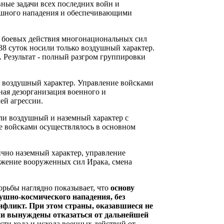
вные задачи всех последних войн и
ушного нападения и обеспечивающими
е боевых действия многонациональных сил
38 суток носили только воздушный характер.
. Результат - полный разгром группировки
 воздушный характер. Управление войсками
лная дезорганизация военного и
ей агрессии.
ли воздушный и наземный характер с
 войсками осуществлялось в основном
чно наземный характер, управление
ражение вооруженных сил Ирака, смена
орьбы наглядно показывает, что
основу
душно-космического нападения, без
нфликт. При этом страны, оказавшиеся не
ыли вынуждены отказаться от дальнейшей
сти хода и исхода военных действий от