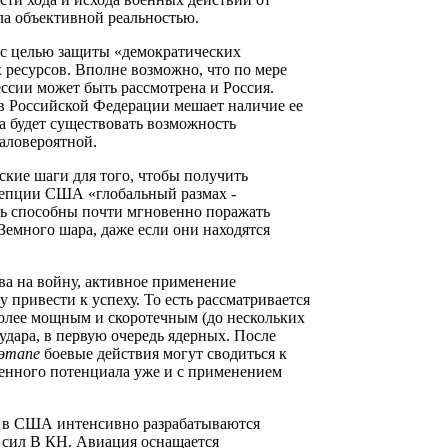
ла объективной реальностью.
е с целью защиты «демократических
х ресурсов. Вполне возможно, что по мере
ссии может быть рассмотрена и Россия.
в Российской Федерации мешает наличие ее
ка будет существовать возможность
маловероятной.
кие шаги для того, чтобы получить
цепции США «глобальный размах -
ь способны почти мгновенно поражать
Земного шара, даже если они находятся
ва на войну, активное применение
 привести к успеху. То есть рассматривается
более мощным и скоротечным (до нескольких
удара, в первую очередь ядерных. После
 этапе
боевые действия могут сводиться к
енного потенциала уже и с применением
ы в США интенсивно разрабатываются
 сил В КН. Авиация оснащается