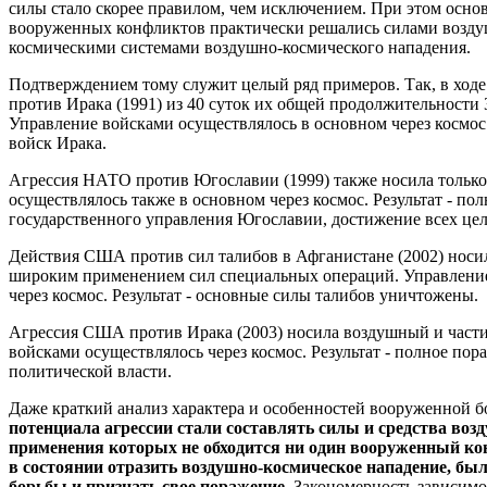
силы стало скорее правилом, чем исключением. При этом осно
вооруженных конфликтов практически решались силами возд
космическими системами воздушно-космического нападения.
Подтверждением тому служит целый ряд примеров. Так, в ход
против Ирака (1991) из 40 суток их общей продолжительности 
Управление войсками осуществлялось в основном через космос
войск Ирака.
Агрессия НАТО против Югославии (1999) также носила только
осуществлялось также в основном через космос. Результат - по
государственного управления Югославии, достижение всех цел
Действия США против сил талибов в Афганистане (2002) носи
широким применением сил специальных операций. Управление
через космос. Результат - основные силы талибов уничтожены.
Агрессия США против Ирака (2003) носила воздушный и части
войсками осуществлялось через космос. Результат - полное по
политической власти.
Даже краткий анализ характера и особенностей вооруженной б
потенциала агрессии стали составлять силы и средства воз
применения которых не обходится ни один вооруженный ко
в состоянии отразить воздушно-космическое нападение, б
борьбы и признать свое поражение.
Закономерность зависимо