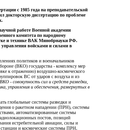
тации с 1985 года на преподавательской
ил докторскую диссертацию по проблеме
х.
 научной работе Военной академии
венного комитета по народному
ауке и технике ВАК Минобрнауки РФ.
 управления войсками и силами в
плениях политиков и военачальников
бороне (ВКО) государства - комплексу мер
овке к отражению) воздушно-космического
уппировок ВС от ударов с воздуха и из
ВКО - совокупность сил и средств разведки,
а, управления и обеспечения, развернутых в
ать глобальные системы разведки и
дения о ракетном нападении (ПРН), системы
ствами, автоматизированные системы
 радиолокационных постов, позиций
вания истребительной авиации, силы и
 станции и космические системы ПРН,