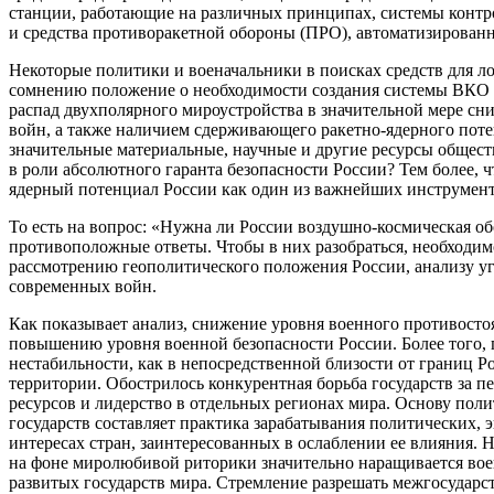
станции, работающие на различных принципах, системы контр
и средства противоракетной обороны (ПРО), автоматизированн
Некоторые политики и военачальники в поисках средств для л
сомнению положение о необходимости создания системы ВКО д
распад двухполярного мироустройства в значительной мере сн
войн, а также наличием сдерживающего ракетно-ядерного потен
значительные материальные, научные и другие ресурсы общест
в роли абсолютного гаранта безопасности России? Тем более, 
ядерный потенциал России как один из важнейших инструмент
То есть на вопрос: «Нужна ли России воздушно-космическая о
противоположные ответы. Чтобы в них разобраться, необходим
рассмотрению геополитического положения России, анализу уг
современных войн.
Как показывает анализ, снижение уровня военного противосто
повышению уровня военной безопасности России. Более того,
нестабильности, как в непосредственной близости от границ Ро
территории. Обострилось конкурентная борьба государств за п
ресурсов и лидерство в отдельных регионах мира. Основу пол
государств составляет практика зарабатывания политических,
интересах стран, заинтересованных в ослаблении ее влияния. Н
на фоне миролюбивой риторики значительно наращивается вое
развитых государств мира. Стремление разрешать межгосудар