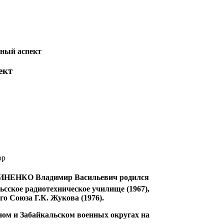
нный аспект
ект
ор
НЕНКО Владимир Васильевич родился
льсское радиотехническое училище (1967),
 Союза Г.К. Жукова (1976).
ом и Забайкальском военных округах на