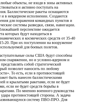
юбые объекты, не входя в зоны активных
воваться и активно поступать на
ния. Баллистические ракеты оснащаются
и в неядерном исполнении. Создаются
вения для поражения командных пунктов и
ческие системы разведки, связи, навигации.
 ближайшей перспективе ожидается
та которых будут находиться в
амических и космических средств от 35-40
- 15-20. При их поступлении на вооружение
используемой для боевых полетов.
 наступательные силы США будут способны
ном снаряжении, но и условно-ядерном и
 представлять собой стратегический
орый позволит наносить по любому
сти». То есть, если в противостоящей
может быть нанесен баллистическими
ией и крылатыми ракетами, если не будет
и, если не будет средств борьбы в
паратами. По мнению военного руководства
удара противостоящей стороны. А задача
о развивающуюся систему ПВО-ПРО. Для