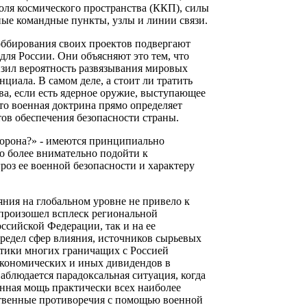
оля космического пространства (ККП), силы
ые командные пункты, узлы и линии связи.
оббирования своих проектов подвергают
ля России. Они объясняют это тем, что
изил вероятность развязывания мировых
циала. В самом деле, а стоит ли тратить
ва, если есть ядерное оружие, выступающее
что военная доктрина прямо определяет
ов обеспечения безопасности страны.
борона?» - имеются принципиально
о более внимательно подойти к
роз ее военной безопасности и характеру
яния на глобальном уровне не привело к
 произошел всплеск региональной
ссийской Федерации, так и на ее
ередел сфер влияния, источников сырьевых
итики многих граничащих с Россией
 экономических и иных дивидендов в
аблюдается парадоксальная ситуация, когда
нная мощь практически всех наиболее
ственные противоречия с помощью военной