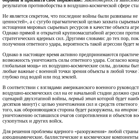
результатов противоборства в воздушно-космической сфере ста
Не является секретом, что последние войны были развязаны н
ценностей», а с сугубо прагматической целью захвата сырьевы
истощения мировых сырьевых ресурсов в качестве объекта агре
Однако прямой и открытой крупномасштабной агрессии проти
стратегических ядерных сил. Другими словами: до тех пор, по
получения ответного удара, вероятность такой агрессии будет 
Однако в настоящее время активно предпринимаются практичес
возможность уничтожить силы ответного удара. Согласно кон
глобальная мощь» их воздушно-космические силы, должны быт
любые важные с военной точки зрения объекты в любой точке 
глубоко под водой или под землей.
В соответствии с взглядами американского военного руководст
воздушно-космических сил на ее начальной стадии должно сразу
сценарий двухэтапной войны,
первый этап
которой будет наи
десятков минут) с целью уничтожения сил и средств ответного 
того, как обороняющаяся сторона будет разоружена, на
втором
уничтожению оставшихся очагов сопротивления и объектов во
сухопутных и других войск.
Для решения проблемы ядерного «разоружения» любой стран
аэродинамические, баллистические и космические компоненты