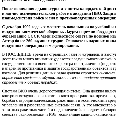
После окончания адъюнктуры и защиты кандидатской диссер
и научно-исследовательской работе в академии ПВО. Защит
взаимодействия войск и сил в противовоздушных операция
С декабря 1992 года - заместитель начальника по учебной и
воздушно-космической обороны. Лауреат премии Государст
образованию СССР. Член экспертного совета по военной н
Автор более 260 научных трудов. Основатель научных школ
воздушных операциях и моделирования.
В ПОСЛЕДНЕЕ время на страницах газет и журналов, в высту
достаточно много внимания уделяется воздушно-космической о
государственного и военного характера по отражению (подгот
нападения противника и защите государственных объектов и гр
космоса. Для решения данных задач должна строиться
система 
поражения средств воздушно-космического нападения противник
определенных боевых порядках.
Система ВКО очень дорогостоящая система. Она должна включ
контроля воздушного и космического пространства, предупреж
борьбы с аэродинамическими, ракетными и космическими сред
управления и разветвленные системы связи. А это множество
зенитных ракетных частей и подразделений, аэродромы базиро
средства радиоразведки и РЭБ, мощнейшие радиолокационные