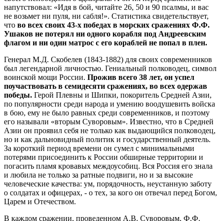
напутствовал: «Идя в бой, читайте 26, 50 и 90 псалмы, и вас
не возьмет ни пуля, ни сабля!». Статистика свидетельствует,
что
во всех своих 43-х победах в морских сражениях Ф.Ф.
Ушаков не потерял ни одного корабля под Андреевским
флагом и ни один матрос с его кораблей не попал в плен.
Генерал М.Д. Скобелев (1843-1882) для своих современников
был легендарной личностью. Гениальный полководец, символ
воинской мощи России.
Прожив всего 38 лет, он успел
поучаствовать в семидесяти сражениях, во всех одержав
победы.
Герой Плевны и Шипки, покоритель Средней Азии,
по популярности среди народа и умению воодушевить войска
в бою, ему не было равных среди современников, и поэтому
его называли «вторым Суворовым». Известно, что в Средней
Азии он проявил себя не только как выдающийся полководец,
но и как дальновидный политик и государственный деятель.
За короткий период времени он сумел с минимальными
потерями присоединить к России обширные территории и
погасить пламя кровавых междоусобиц. Вся Россия его знала
и любила не только за ратные подвиги, но и за высокие
человеческие качества: ум, порядочность, неустанную заботу
о солдатах и офицерах, - о тех, за кого он отвечал перед Богом,
Царем и Отечеством.
В каждом сражении, проведенном А.В. Суворовым, Ф.Ф.