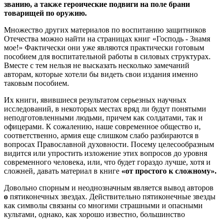
званию, а также героические подвиги на поле брани
товарищей по оружию.
Множество других материалов по воспитанию защитников
Отечества можно найти на страницах книг «Господь - Знамя
мое!» Фактически они уже являются практически готовым
пособием для воспитательной работы в силовых структурах.
Вместе с тем нельзя не высказать несколько замечаний
авторам, которые хотели бы видеть свои издания именно
таковым пособием.
Их книги, явившиеся результатом серьезных научных
исследований, в некоторых местах вряд ли будут понятыми
неподготовленными людьми, причем как солдатами, так и
офицерами. К сожалению, наше современное общество и,
соответственно, армия еще слишком слабо разбираются в
вопросах Православной духовности. Посему целесообразным
видится или упростить изложение этих вопросов до уровня
современного человека, или, что будет гораздо лучше, хотя и
сложней, давать материал в книге
«от простого к сложному».
Довольно спорным и неоднозначным является вывод авторов
о
пятиконечных звездах. Действительно пятиконечные звезды
как символы связаны со многими страшными и опасными
культами, однако, как хорошо известно, большинство