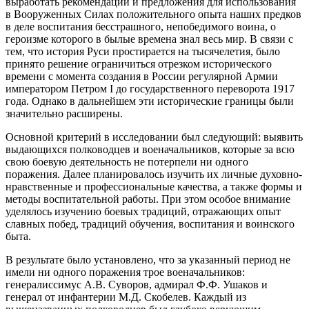
выработать рекомендации и предложения для использования
в Вооруженных Силах положительного опыта наших предков
в деле воспитания бесстрашного, непобедимого воина, о
героизме которого в былые времена знал весь мир. В связи с
тем, что история Руси простирается на тысячелетия, было
принято решение ограничиться отрезком исторического
времени с момента создания в России регулярной Армии
императором Петром I до государственного переворота 1917
года. Однако в дальнейшем эти исторические границы были
значительно расширены.
Основной критерий в исследовании был следующий: выявить
выдающихся полководцев и военачальников, которые за всю
свою боевую деятельность не потерпели ни одного
поражения. Далее планировалось изучить их личные духовно-
нравственные и профессиональные качества, а также формы и
методы воспитательной работы. При этом особое внимание
уделялось изучению боевых традиций, отражающих опыт
славных побед, традиций обучения, воспитания и воинского
быта.
В результате было установлено, что за указанный период не
имели ни одного поражения трое военачальников:
генералиссимус А.В. Суворов, адмирал Ф.Ф. Ушаков и
генерал от инфантерии М.Д. Скобелев. Каждый из