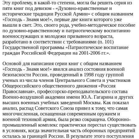
Эту проблему, в какой-то степени, могла бы решить серия из
пяти книг под девизом - «Духовно-нравственные и
исторические традиции Русской Армии» с общим названием
«Господь - Знамя мое!», первые две книги которого уже
вышли в свет. Это, своего рода, учебно-методическое пособие
по духовно-нравственному и патриотическому воспитанию
военнослужащих и молодежи призывного возраста,
разработано в соответствии с требованиями (п. 101)
Государственной программы «Патриотическое воспитание
граждан Российской Федерации на 2001-2006 гг.».
Основой для написания серии книг с общим названием
«Господь - Знамя мое!» явился анализ состояния военной
безопасности России, проведенный в 1998 году группой
ученых из числа членов Центрального Совета и участников
Общероссийского общественного движения «Россия
Православная», профессорско-преподавательского состава
Военно-воздушной академии имени Ю.А. Гагарина и других
высших военных учебных заведений Москвы. Как показал
анализ, распад Советского Союза привел к тому, что самая
многочисленная, оснащенная современным оружием и
военной техникой армия, была резко сокращена. Оборонно-
промышленный комплекс практически перестал существовать
в условиях, когда значительная часть оборонных предприятий
осталась за границей России. В результате этого поступления