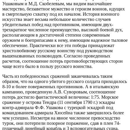
Ушаковым и М.Д. Скобелевым, мы видим высочайшее
мастерство, беззаветное мужество и героизм воинов, идущих
в смертельную схватку под их началом. История военного
искусства знает весьма небольшое количество случаев
убедительных побед над противником, имеющим двух-
трехкратное численное преимущество, высокий боевой дух,
располагающим в достаточной степени современным
оружием и боеприпасами к нему, имеющим надежное тыловое
обеспечение. Практически все эти победы принадлежат
христолюбивому русскому воинству под руководством
вышеназванных полководцев. Согласно проведенных
расчетов, соотношение потерь противоборствующих сторон
чаще всего было в пользу русского воинства.
Часть из победоносных сражений заканчивалась таким
образом, что на одного убитого русского солдата приходилось
8-10 и более поверженных противников. А в итальянскую
кампанию, проведенную А.В. Суворовым, соотношение
потерь достигло фантастической величины: 1:75. Морское
сражение у острова Тендра (11 сентября 1790 г.) эскадры
контр-адмирала Ф.Ф. Ушакова с турецкой эскадрой под
командованием адмирала Хюсейна также завершилось более
чем успешно. Несмотря на явное численное превосходство
турок, они потерпели позорное поражение, сдав в плен 74-
пушечный линейный корабль и 3 вспомогательных судна.