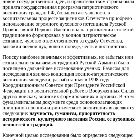
новой государственной идеи, и правительством страны была
принята государственная программа патриотического
воспитания граждан РФ, большую актуальность в
воспитательном процессе защитников Отечества приобрело
использование огромного духовного потенциала Русской
Православной Церкви. Именно она на протяжении столетий
традиционно формировала у воинов патриотическое
сознание, чувство ответственности за судьбу Отечества,
высокий боевой дух, волю к победе, честь и достоинство.
Поиску наиболее значимых и эффективных, но забытых или
сознательно скрываемых традиций Русской Армии и было
посвящено дальнейшее исследование ученых. Базисом для
исследования явилась концепция военно-патриотического
воспитания молодежи, разработанная в 1998 году
Координационным Советом при Президенте Российской
Федерации по воспитательной работе в Вооруженных Силах,
других войсках, воинских формированиях и органах. В этом
фундаментальном документе среди основополагающих
принципов военно-патриотического воспитания выделяются
следующие:
научность, гуманизм, приоритетность
исторического, культурного наследия России, ее духовных
ценностей и традиций.
Конечной целью исследования было определено следующее: