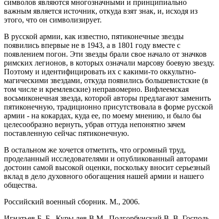
символов являются многозначными и принципиально
важным является источник, откуда взят знак, и, исходя из
этого, что он символизирует.
В русской армии, как известно, пятиконечные звезды
появились впервые не в 1943, а в 1801 году вместе с
появлением погон. Эти звезды брали свое начало от значков
римских легионов, в которых означали марсову боевую звезду.
Поэтому и идентифицировать их с какими-то оккультно-
магическими звездами, откуда появились большевистские (в
том числе и кремлевские) неправомерно. Вифлеемская
восьмиконечная звезда, которой авторы предлагают заменить
пятиконечную, традиционно присутствовала в форме русской
армии - на кокардах, куда ее, по моему мнению, и было бы
целесообразно вернуть, убрав оттуда непонятно зачем
поставленную сейчас пятиконечную.
В остальном же хочется отметить, что огромный труд,
проделанный исследователями и опубликованный авторами
достоин самой высокой оценки, поскольку вносит серьезный
вклад в дело духовного обогащения нашей армии и нашего
общества.
Российский военный сборник. М., 2006.
Игнатьев Б. Б., Куры лев В.М., Подгорбунский В. В. Господь -