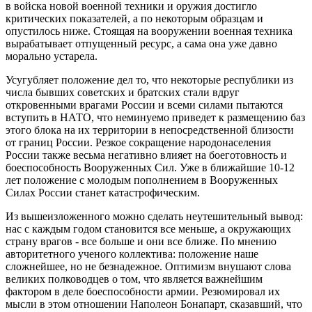
в войска новой военной техники и оружия достигло
критических показателей, а по некоторым образцам и
опустилось ниже. Стоящая на вооружении военная техника
вырабатывает отпущенный ресурс, а сама она уже давно
морально устарела.
Усугубляет положение дел то, что некоторые республики из
числа бывших советских и братских стали вдруг
откровенными врагами России и всеми силами пытаются
вступить в НАТО, что неминуемо приведет к размещению баз
этого блока на их территории в непосредственной близости
от границ России. Резкое сокращение народонаселения
России также весьма негативно влияет на боеготовность и
боеспособность Вооруженных Сил. Уже в ближайшие 10-12
лет положение с молодым пополнением в Вооруженных
Силах России станет катастрофическим.
Из вышеизложенного можно сделать неутешительный вывод:
нас с каждым годом становится все меньше, а окружающих
страну врагов - все больше и они все ближе. По мнению
авторитетного ученого коллектива: положение наше
сложнейшее, но не безнадежное. Оптимизм внушают слова
великих полководцев о том, что является важнейшим
фактором в деле боеспособности армии. Резюмировал их
мысли в этом отношении Наполеон Бонапарт, сказавший, что