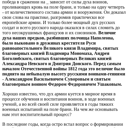
победа в сражении на _ зависит от силы духа воинов,
проливающих кровь на поле брани, и только на одну четверть
- от количественного состава армии и вооружения. Он доказал
свои слова на практике, разгромив практически все
европейские армии. И только более мощный дух русских
солдат и всего русского народа оказался в силах сломить до
того несокрушимых французов и их союзников.
Величие
духа наших предков, разбивших полчища Наполеона,
было выковано в дружинах крестителя Руси
равноапостольного Великого князя Владимира, святых
благоверных князей Владимира Мономаха, Андрея
Боголюбского, святых благоверных Великих князей
Александра Невского и Дмитрия Донского. Перед самым
началом Отечественной войны 1812 года это величие было
поднято на небывалую высоту русскими воинами-гениями
- Александром Васильевичем Суворовым и святым
благоверным воином Федором Федоровичем Ушаковым.
Хорошо известно, что дух армии куется в мирное время в
процессе обучения и воспитания воинов, в ходе военных
учений, а во всей своей силе проявляется в годы тяжких
военных испытаний на поле брани. На чем же основывать
нам этот воспитательный процесс?
В последние годы, когда остро встал вопрос о формировании