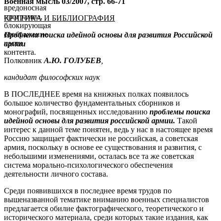
Военная мысль 03/2007, стр. 66-71
вредоносная
программа,
КРИТИКА И БИБЛИОГРАФИЯ
блокирующая
отображение
Проблема поиска идейной основы для развития Российской
части
армии
контента.
Полковник
А.Ю. ГОЛУБЕВ
,
кандидат философских наук
В ПОСЛЕДНЕЕ время на книжных полках появилось
большое количество фундаментальных сборников и
монографий, посвященных исследованию
проблемы поиска
идейной основы для развития российской армии.
Такой
интерес к данной теме понятен, ведь у нас в настоящее время
Россию защищает фактически не российская, а советская
армия, поскольку в основе ее существования и развития, с
небольшими изменениями, осталась все та же советская
система морально-психологического обеспечения
деятельности личного состава.
Среди появившихся в последнее время трудов по
вышеназванной тематике вниманию военных специалистов
предлагается обилие фактографического, теоретического и
исторического материала, среди которых такие издания, как