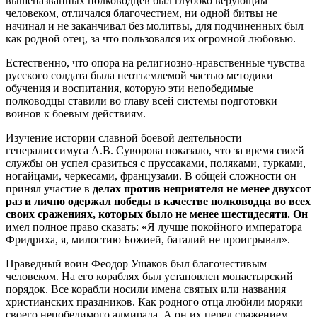
вышеназванных полководцев был глубоко верующим
человеком, отличался благочестием, ни одной битвы не
начинал и не заканчивал без молитвы, для подчиненных был
как родной отец, за что пользовался их огромной любовью.
Естественно, что опора на религиозно-нравственные чувства
русского солдата была неотъемлемой частью методики
обучения и воспитания, которую эти непобедимые
полководцы ставили во главу всей системы подготовки
воинов к боевым действиям.
Изучение истории славной боевой деятельности
генералиссимуса А.В. Суворова показало, что за время своей
службы он успел сразиться с пруссаками, поляками, турками,
ногайцами, черкесами, французами. В общей сложности он
принял участие в
делах против неприятеля не менее двухсот
раз и лично одержал победы в качестве полководца во всех
своих сражениях, которых было не менее шестидесяти. Он
имел полное право сказать: «Я лучше покойного императора
Фридриха, я, милостию Божией, баталий не проигрывал».
Праведный воин Феодор Ушаков был благочестивым
человеком. На его кораблях был установлен монастырский
порядок. Все корабли носили имена святых или названия
христианских праздников. Как родного отца любили моряки
своего непобедимого адмирала. А он их перед сражением