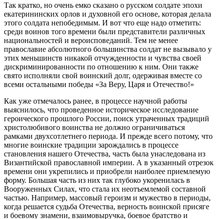
Так кратко, но очень емко сказано о русском солдате эпохи
екатерининских орлов и духовной его основе, которая делала
этого солдата непобедимым. И вот что еще надо отметить:
среди воинов того времени были представители различных
национальностей и вероисповеданий. Тем не менее
православие абсолютного большинства солдат не вызывало у
этих меньшинств никакой отчужденности и чувства своей
дискриминированности по отношению к ним. Они также
свято исполняли свой воинский долг, одерживая вместе со
всеми остальными победы «За Веру, Царя и Отечество!»
Как уже отмечалось ранее, в процессе научной работы
выяснилось, что проведенное историческое исследование
героического прошлого России, поиск утраченных традиций
христолюбивого воинства не должно ограничиваться
рамками двухсотлетнего периода. И прежде всего потому, что
многие воинские традиции зарождались в процессе
становления нашего Отечества, часть была унаследована из
Византийской православной империи. А в указанный отрезок
времени они укрепились и приобрели наиболее приемлемую
форму. Большая часть из них так глубоко укоренилась в
Вооруженных Силах, что стала их неотъемлемой составной
частью. Например, массовый героизм и мужество в периоды,
когда решается судьба Отечества, верность воинской присяге
и боевому знамени, взаимовыручка, боевое братство и