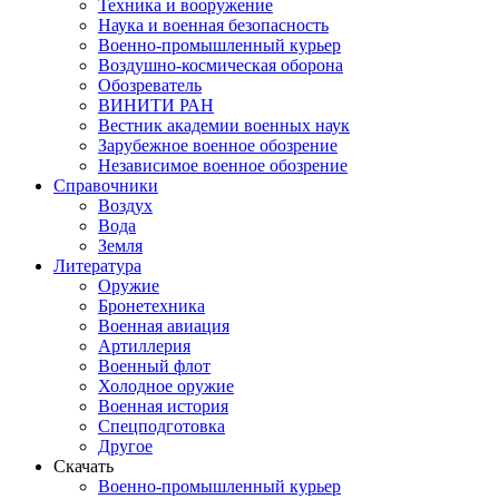
Техника и вооружение
Наука и военная безопасность
Военно-промышленный курьер
Воздушно-космическая оборона
Обозреватель
ВИНИТИ РАН
Вестник академии военных наук
Зарубежное военное обозрение
Независимое военное обозрение
Справочники
Воздух
Вода
Земля
Литература
Оружие
Бронетехника
Военная авиация
Артиллерия
Военный флот
Холодное оружие
Военная история
Спецподготовка
Другое
Скачать
Военно-промышленный курьер