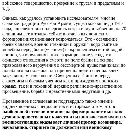
войсковое товарищество, презрение к трусам и предателям и
т. д.
Однако, как удалось установить исследователям, многие
славные традиции Русской Армии, существовавшие до 1917
года, впоследствии подверглись остракизму и забвению на 70
с лишним лет и только сейчас в отдельных воинских
формированиях начинают возрождаться. Это - освящение
боевых знамен, военной техники и оружия; водо-святные
молебны перед боем (учением) с окроплением святой водой
воинов, участвующих в них; формирование у солдат и
офицеров отношения к смерти на поле брани на основе
православного вероучения о бессмертной душе; панихиды по
погибшим на поле боя или при выполнении специальных
задач воинам; совершение Священных Таинств перед
сражением и боевым учением как в приходских воинских
храмах, так и в походной церкви; религиозно-нравственное
просвещение, борьба с нравственными недугами и др.
Проведенное исследование подтвердило также мнение
видных военных специалистов и историков о том, что
в
наибольшей степени влияние на формирование высоких
духовно-нравственных качеств и патриотических чувств у
военнослужащих оказывает личный пример командира,
начальника, старшего по должности или воинскому