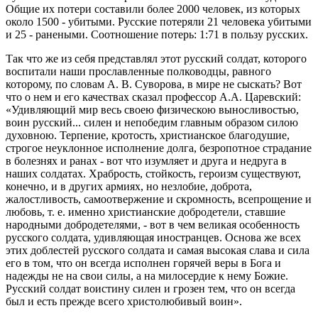
Общие их потери составили более 2000 человек, из которых
около 1500 - убитыми. Русские потеряли 21 человека убитыми
и 25 - ранеными. Соотношение потерь: 1:71 в пользу русских.
Так что же из себя представлял этот русский солдат, которого
воспитали наши прославленные полководцы, равного
которому, по словам А. В. Суворова, в мире не сыскать? Вот
что о нем и его качествах сказал профессор А.А. Царевский:
«Удивляющий мир весь своею физическою выносливостью,
воин русский... силен и непобедим главным образом силою
духовною. Терпение, кротость, христианское благодушие,
строгое неуклонное исполнение долга, безропотное страдание
в болезнях и ранах - вот что изумляет и друга и недруга в
наших солдатах. Храбрость, стойкость, героизм существуют,
конечно, и в других армиях, но незлобие, доброта,
жалостливость, самоотвержение и скромность, всепрощение и
любовь, т. е. именно христианские добродетели, ставшие
народными добродетелями, - вот в чем великая особенность
русского солдата, удивляющая иностранцев. Основа же всех
этих доблестей русского солдата и самая высокая слава и сила
его в том, что он всегда исполнен горячей веры в Бога и
надежды не на свои силы, а на милосердие к нему Божие.
Русский солдат воистину силен и грозен тем, что он всегда
был и есть прежде всего христолюбивый воин».