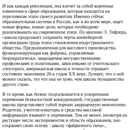
И как каждая революция, она влечет за собой коренные
изменения в сфере образования, которая находится на
переломном этапе своего развития. Именно сейчас
образовательная система в России, как и во всем мире, ищет
новые формы, новые цели, которые необходимо
реализовывать на современном этапе. По мнению Э. Тофлера,
«школа продолжает сохранять черты конвейерной
организации труда этапа становления индустриального
общества. Предназначенная для массового производства,
функционирующая как фабрика, управляемая
бюрократически, защищаемая могущественными
профсоюзами и политиками, зависимыми от учительского
электората, американская школа в точности отражает
состояние экономики 20-х годов XX века. Лучшее, что о ней
можно сказать, это что она не хуже, чем школы большинства
других стран.
В то время, как бизнес подталкивается к ускоренным
переменам безжалостной конкуренцией, государственные
школы представляют собой хорошо защищенную монополию.
Родители, учителя-новаторы и средства массовой
информации взывают к переменам. Тем не менее, несмотря на
растущее число экспериментов в области образования, оно
сохраняет свою основу - школу «фабричного типа»,