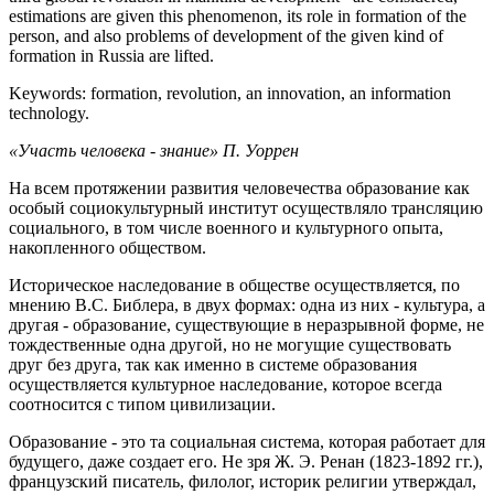
estimations are given this phenomenon, its role in formation of the
person, and also problems of development of the given kind of
formation in Russia are lifted.
Keywords: formation, revolution, an innovation, an information
technology.
«Участь человека - знание» П. Уоррен
На всем протяжении развития человечества образование как
особый социокультурный институт осуществляло трансляцию
социального, в том числе военного и культурного опыта,
накопленного обществом.
Историческое наследование в обществе осуществляется, по
мнению B.C. Библера, в двух формах: одна из них - культура, а
другая - образование, существующие в неразрывной форме, не
тождественные одна другой, но не могущие существовать
друг без друга, так как именно в системе образования
осуществляется культурное наследование, которое всегда
соотносится с типом цивилизации.
Образование - это та социальная система, которая работает для
будущего, даже создает его. Не зря Ж. Э. Ренан (1823-1892 гг.),
французский писатель, филолог, историк религии утверждал,