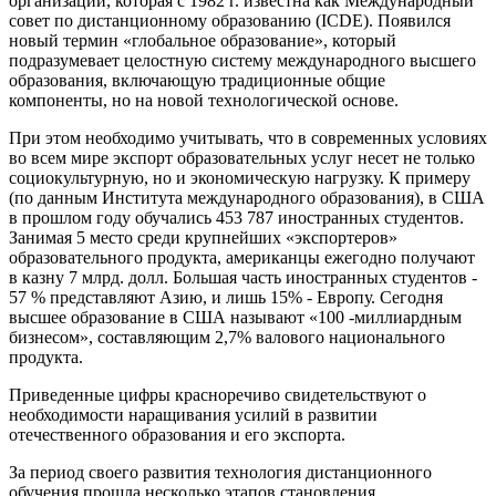
организаций, которая с 1982 г. известна как Международный
совет по дистанционному образованию (ICDE). Появился
новый термин «глобальное образование», который
подразумевает целостную систему международного высшего
образования, включающую традиционные общие
компоненты, но на новой технологической основе.
При этом необходимо учитывать, что в современных условиях
во всем мире экспорт образовательных услуг несет не только
социокультурную, но и экономическую нагрузку. К примеру
(по данным Института международного образования), в США
в прошлом году обучались 453 787 иностранных студентов.
Занимая 5 место среди крупнейших «экспортеров»
образовательного продукта, американцы ежегодно получают
в казну 7 млрд. долл. Большая часть иностранных студентов -
57 % представляют Азию, и лишь 15% - Европу. Сегодня
высшее образование в США называют «100 -миллиардным
бизнесом», составляющим 2,7% валового национального
продукта.
Приведенные цифры красноречиво свидетельствуют о
необходимости наращивания усилий в развитии
отечественного образования и его экспорта.
За период своего развития технология дистанционного
обучения прошла несколько этапов становления.