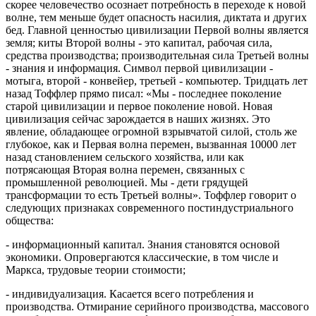
скорее человечество осознает потребность в переходе к новой
волне, тем меньше будет опасность насилия, диктата и других
бед. Главной ценностью цивилизации Первой волны является
земля; киты Второй волны - это капитал, рабочая сила,
средства производства; производительная сила Третьей волны
- знания и информация. Символ первой цивилизации -
мотыга, второй - конвейер, третьей - компьютер. Тридцать лет
назад Тоффлер прямо писал: «Мы - последнее поколение
старой цивилизации и первое поколение новой. Новая
цивилизация сейчас зарождается в наших жизнях. Это
явление, обладающее огромной взрывчатой силой, столь же
глубокое, как и Первая волна перемен, вызванная 10000 лет
назад становлением сельского хозяйства, или как
потрясающая Вторая волна перемен, связанных с
промышленной революцией. Мы - дети грядущей
трансформации то есть Третьей волны». Тоффлер говорит о
следующих признаках современного постиндустриального
общества:
- информационный капитал. Знания становятся основой
экономики. Опровергаются классические, в том числе и
Маркса, трудовые теории стоимости;
- индивидуализация. Касается всего потребления и
производства. Отмирание серийного производства, массового