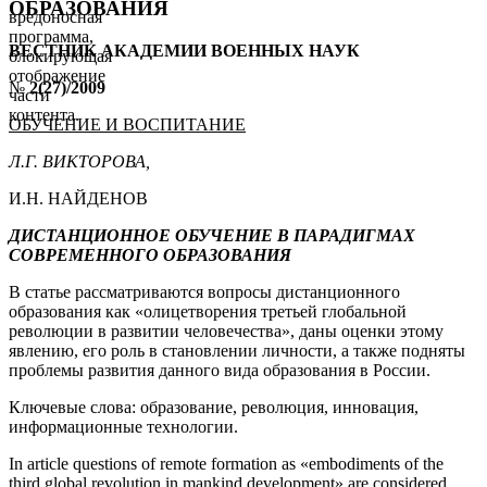
ОБРАЗОВАНИЯ
вредоносная
программа,
ВЕСТНИК АКАДЕМИИ ВОЕННЫХ НАУК
блокирующая
отображение
№
2(27)/2009
части
контента.
ОБУЧЕНИЕ И ВОСПИТАНИЕ
Л.Г. ВИКТОРОВА,
И.Н. НАЙДЕНОВ
ДИСТАНЦИОННОЕ ОБУЧЕНИЕ В ПАРАДИГМАХ
СОВРЕМЕННОГО ОБРАЗОВАНИЯ
В статье рассматриваются вопросы дистанционного
образования как «олицетворения третьей глобальной
революции в развитии человечества», даны оценки этому
явлению, его роль в становлении личности, а также подняты
проблемы развития данного вида образования в России.
Ключевые слова: образование, революция, инновация,
информационные технологии.
In article questions of remote formation as «embodiments of the
third global revolution in mankind development» are considered,