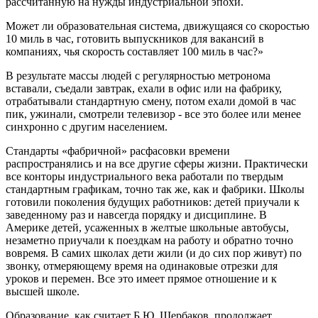
рассчитанную на нужды индустриальной эпохи.
Может ли образовательная система, движущаяся со скоростью
10 миль в час, готовить выпускников для вакансий в
компаниях, чья скорость составляет 100 миль в час?»
В результате массы людей с регулярностью метронома
вставали, съедали завтрак, ехали в офис или на фабрику,
отрабатывали стандартную смену, потом ехали домой в час
пик, ужинали, смотрели телевизор - все это более или менее
синхронно с другим населением.
Стандарты «фабричной» расфасовки времени
распространялись и на все другие сферы жизни. Практически
все конторы индустриального века работали по твердым
стандартным графикам, точно так же, как и фабрики. Школы
готовили поколения будущих работников: детей приучали к
заведенному раз и навсегда порядку и дисциплине. В
Америке детей, усаженных в желтые школьные автобусы,
незаметно приучали к поездкам на работу и обратно точно
вовремя. В самих школах дети жили (и до сих пор живут) по
звонку, отмеряющему время на одинаковые отрезки для
уроков и перемен. Все это имеет прямое отношение и к
высшей школе.
Образование, как считает Б.Ю. Щербаков, продолжает