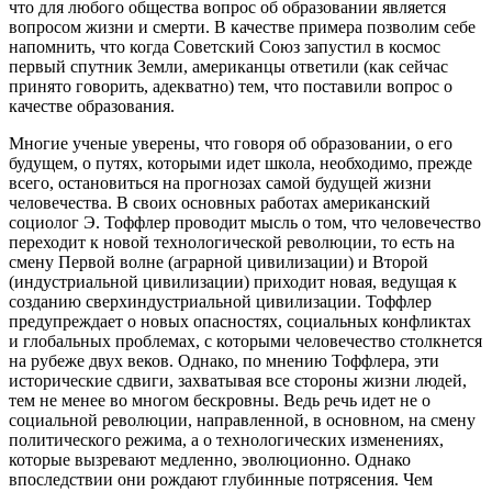
что для любого общества вопрос об образовании является
вопросом жизни и смерти. В качестве примера позволим себе
напомнить, что когда Советский Союз запустил в космос
первый спутник Земли, американцы ответили (как сейчас
принято говорить, адекватно) тем, что поставили вопрос о
качестве образования.
Многие ученые уверены, что говоря об образовании, о его
будущем, о путях, которыми идет школа, необходимо, прежде
всего, остановиться на прогнозах самой будущей жизни
человечества. В своих основных работах американский
социолог Э. Тоффлер проводит мысль о том, что человечество
переходит к новой технологической революции, то есть на
смену Первой волне (аграрной цивилизации) и Второй
(индустриальной цивилизации) приходит новая, ведущая к
созданию сверхиндустриальной цивилизации. Тоффлер
предупреждает о новых опасностях, социальных конфликтах
и глобальных проблемах, с которыми человечество столкнется
на рубеже двух веков. Однако, по мнению Тоффлера, эти
исторические сдвиги, захватывая все стороны жизни людей,
тем не менее во многом бескровны. Ведь речь идет не о
социальной революции, направленной, в основном, на смену
политического режима, а о технологических изменениях,
которые вызревают медленно, эволюционно. Однако
впоследствии они рождают глубинные потрясения. Чем