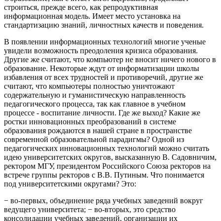
строиться, прежде всего, как репродуктивная
информационная модель. Имеет место установка на
стандартизацию знаний, личностных качеств и поведения.
В появлении информационных технологий многие ученые
увидели возможность преодоления кризиса образования.
Другие же считают, что компьютер не вносит ничего нового в
образование. Некоторые ждут от информатизации школы
избавления от всех трудностей и противоречий, другие же
считают, что компьютеры полностью уничтожают
содержательную и гуманистическую направленность
педагогического процесса, так как главное в учебном
процессе - воспитание личности. Где же выход? Какие же
ростки инновационных преобразований в системе
образования рождаются в нашей стране в пространстве
современной образовательной парадигмы? Одной из
педагогических инновационных технологий можно считать
идею университетских округов, высказанную В. Садовничим,
ректором МГУ, президентом Российского Союза ректоров на
встрече группы ректоров с В.В. Путиным. Что понимается
под университетскими округами? Это:
− во-первых, объединение ряда учебных заведений вокруг
ведущего университета; − во-вторых, это средство
консолидации учебных заведений, организации их