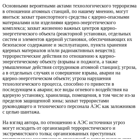
Основными вероятными актами технологического терроризма
в отношении атомных станций, по нашему мнению, могут
явиться: захват транспортного средства с ядерно-опасными
материалами или изделиями ядерно-энергетического
комплекса; захват жизненно важных центров ядерно-
энергетического объекта (реакторной установки, отдельных
систем и элементов ядерной установки, обеспечивающих их
безопасное содержание и эксплуатацию, пункта хранения
ядерных материалов и/или радиоактивных веществ);
террористические действия по отношению к ядерно-
энергетическому объекту (взрывы и поджоги, а также
умышленные действия сотрудников атомной станции); угроза,
а в отдельных случаях и совершение взрыва, аварии на
ядерно-энергетическом объекте; угроза нарушения
технологического процесса, способно го привести в
последующем к аварии; все виды огневого воздействия на
ядерную установку, хранилища, помещения, в том числе из-за
пределов защищенной зоны; захват террористами
руководящего и технического персонала АЭС как заложников
с целью шантажа.
На взгляд автора, по отношению к АЭС источники угроз
могут исходить от организаций террористического и
экстремистского толка; организованных преступных