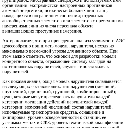
группировок; иностранных спецслужб и используемых ими
организаций; экстремистски настроенных противников
атомной энергетики; психически больных лиц и лиц,
находящихся в пограничном состоянии; отдельных
антиобщественных элементов или элементов с преступными
намерениями; лиц из числа персонала объекта,
вынашивающих преступные намерения.
Автор полагает, что при проведении анализа уязвимости АЭС
целесообразно принимать модель нарушителя, исходя из
максимально возможной угрозы для данного объекта. При
этом важно отметить, что основой для разработки модели
конкретного объекта, отражающей систему взглядов на
потенциальных нарушителей, служит типовая модель
нарушителей.
Как показал анализ, общая модель нарушителя складывается
из следующих составляющих: тип нарушителя (внешний,
внутренний, одиночный, групповой, комбинированный);
цели, которые могут преследовать нарушители каждой
категории; мотивации действий нарушителей каждой
категории; возможный численный состав нарушителей;
используемые транспортные средства, оснащение и
экипировка; уровень осведомленности о станции, ее
уязвимых местах и СФЗ; уровень технической квалификации
и подготовленности к совершению противоправных акций;