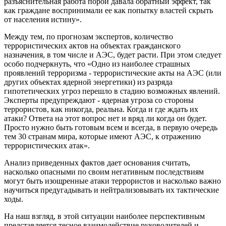
разъяснительная работа порой давала обратный эффект, так
как граждане воспринимали ее как попытку властей скрыть
от населения истину».
Между тем, по прогнозам экспертов, количество
террористических актов на объектах гражданского
назначения, в том числе и АЭС, будет расти. При этом следует
особо подчеркнуть, что «Одно из наиболее страшных
проявлений терроризма - террористические акты на АЭС (или
других объектах ядерной энергетики) из разряда
гипотетических угроз перешло в стадию возможных явлений.
Эксперты предупреждают - ядерная угроза со стороны
террористов, как никогда, реальна. Когда и где ждать их
атаки? Ответа на этот вопрос нет и вряд ли когда он будет.
Просто нужно быть готовым всем и всегда, в первую очередь
тем 30 странам мира, которые имеют АЭС, к отражению
террористических атак».
Анализ приведенных фактов дает основания считать,
насколько опасными по своим негативным последствиям
могут быть изощренные атаки террористов и насколько важно
научиться предугадывать и нейтрализовывать их тактические
ходы.
На наш взгляд, в этой ситуации наиболее перспективным
представляется тесное взаимодействие руководителей и