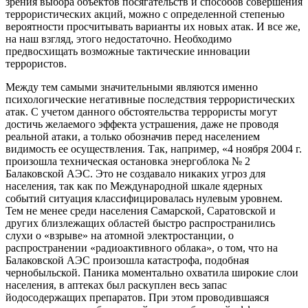
зрения выбора объектов посягательств и способов совершения
террористических акций, можно с определенной степенью
вероятности просчитывать варианты их новых атак. И все же,
на наш взгляд, этого недостаточно. Необходимо
предвосхищать возможные тактические инновации
террористов.
Между тем самыми значительными являются именно
психологические негативные последствия террористических
атак. С учетом данного обстоятельства террористы могут
достичь желаемого эффекта устрашения, даже не проводя
реальной атаки, а только обозначив перед населением
видимость ее осуществления. Так, например, «4 ноября 2004 г.
произошла техническая остановка энергоблока № 2
Балаковской АЭС. Это не создавало никаких угроз для
населения, так как по Международной шкале ядерных
событий ситуация классифицировалась нулевым уровнем.
Тем не менее среди населения Самарской, Саратовской и
других близлежащих областей быстро распространились
слухи о «взрыве» на атомной электростанции, о
распространении «радиоактивного облака», о том, что на
Балаковской АЭС произошла катастрофа, подобная
чернобыльской. Паника моментально охватила широкие слои
населения, в аптеках был раскуплен весь запас
йодосодержащих препаратов. При этом проводившаяся