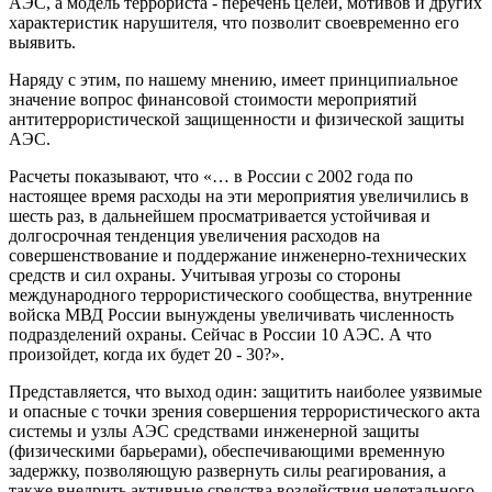
АЭС, а модель террориста - перечень целей, мотивов и других
характеристик нарушителя, что позволит своевременно его
выявить.
Наряду с этим, по нашему мнению, имеет принципиальное
значение вопрос финансовой стоимости мероприятий
антитеррористической защищенности и физической защиты
АЭС.
Расчеты показывают, что «… в России с 2002 года по
настоящее время расходы на эти мероприятия увеличились в
шесть раз, в дальнейшем просматривается устойчивая и
долгосрочная тенденция увеличения расходов на
совершенствование и поддержание инженерно-технических
средств и сил охраны. Учитывая угрозы со стороны
международного террористического сообщества, внутренние
войска МВД России вынуждены увеличивать численность
подразделений охраны. Сейчас в России 10 АЭС. А что
произойдет, когда их будет 20 - 30?».
Представляется, что выход один: защитить наиболее уязвимые
и опасные с точки зрения совершения террористического акта
системы и узлы АЭС средствами инженерной защиты
(физическими барьерами), обеспечивающими временную
задержку, позволяющую развернуть силы реагирования, а
также внедрить активные средства воздействия нелетального