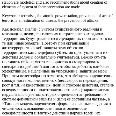
station are modeled, and also recommendations about creation of
elements of system of their prevention are made.
Keywords: terrorists, the atomic power station, prevention of acts of
terrorism, an estimation of threats, the prevention of attacks
Как показал анализ, с учетом существенного различия в
мотивации, целях, тактических и стратегических задачах
террористов, будут различаться сценарии их посягательств на
те или иные объекты. Поэтому при организации
антитеррористической защиты этих объектов
террористическая специфика субъектов преступления и их
действия должны обязательно учитываться. Важно суметь
поставить себя на место террористов и смоделировать
сценарии их действий для того, чтобы выработать наиболее
эффективные, нацеленные на упреждение, защитные меры.
При этом целесообразно отметить, что «Модель нарушителя -
совокупность количественных (вес, скорость перемещения,
рост и т.п.) и качественных (цели и способы действия, степень
осведомленности и подготовленности и т.п.) характеристик
нарушителя, с учетом которых определяются требования к
системе физической защиты и (или) ее составным частям», а
«Типовая модель нарушителя - формализованные сведения о
численности, оснащенности, подготовленности,
осведомленности и тактике действий нарушителей, их