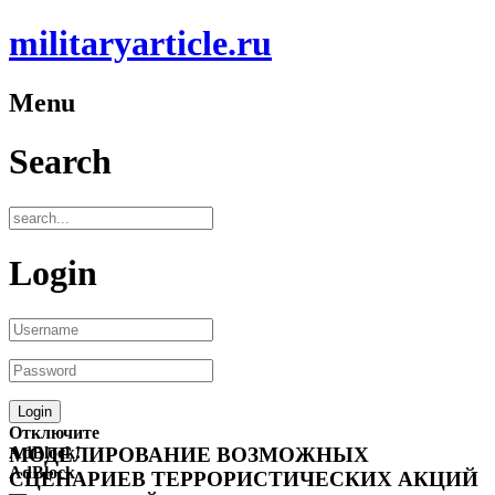
militaryarticle.ru
Menu
Search
Login
Отключите
AdBlock!
МОДЕЛИРОВАНИЕ ВОЗМОЖНЫХ
AdBlock
СЦЕНАРИЕВ ТЕРРОРИСТИЧЕСКИХ АКЦИЙ
—