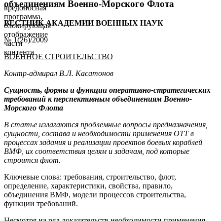
объединениям Военно-Морского Флота
вредоносная
программа,
ВЕСТНИК АКАДЕМИИ ВОЕННЫХ НАУК
блокирующая
отображение
№ 1(26)/2009
части
контента.
ВОЕННОЕ СТРОИТЕЛЬСТВО
Контр-адмирал В.Л. Касатонов
Сущность, формы и функции оперативно-стратегических
требований к перспективным объединениям Военно-
Морского Флота
В статье излагаются проблемные вопросы предназначения,
сущности, состава и необходимости применения ОТТ в
процессах задания и реализации проектов боевых кораблей
ВМФ, их соответствия целям и задачам, под которые
строится флот.
Ключевые слова: требования, строительство, флот,
определение, характеристики, свойства, правило,
объединения ВМФ, модели процессов строительства,
функции требований.
Несмотря на ряд доказательств необходимости применения