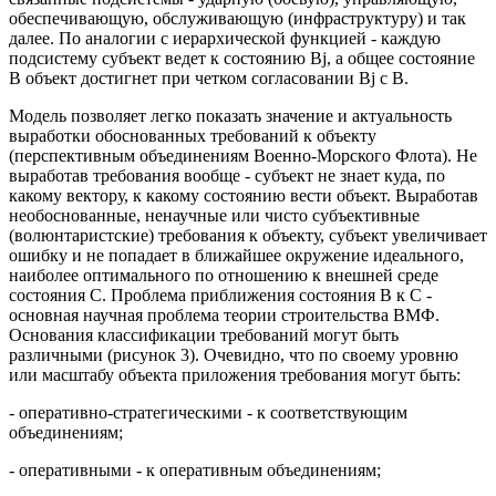
обеспечивающую, обслуживающую (инфраструктуру) и так
далее. По аналогии с иерархической функцией - каждую
подсистему субъект ведет к состоянию Вj, а общее состояние
В объект достигнет при четком согласовании Вj c В.
Модель позволяет легко показать значение и актуальность
выработки обоснованных требований к объекту
(перспективным объединениям Военно-Морского Флота). Не
выработав требования вообще - субъект не знает куда, по
какому вектору, к какому состоянию вести объект. Выработав
необоснованные, ненаучные или чисто субъективные
(волюнтаристские) требования к объекту, субъект увеличивает
ошибку и не попадает в ближайшее окружение идеального,
наиболее оптимального по отношению к внешней среде
состояния С. Проблема приближения состояния В к С -
основная научная проблема теории строительства ВМФ.
Основания классификации требований могут быть
различными (рисунок 3). Очевидно, что по своему уровню
или масштабу объекта приложения требования могут быть:
- оперативно-стратегическими - к соответствующим
объединениям;
- оперативными - к оперативным объединениям;