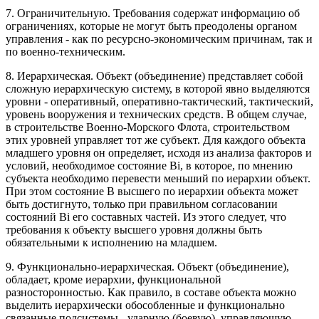
7. Ограничительную. Требования содержат информацию об
ограничениях, которые не могут быть преодолены органом
управления - как по ресурсно-экономическим причинам, так и
по военно-техническим.
8. Иерархическая. Объект (объединение) представляет собой
сложную иерархическую систему, в которой явно выделяются
уровни - оперативный, оперативно-тактический, тактический,
уровень вооружения и технических средств. В общем случае,
в строительстве Военно-Морского Флота, строительством
этих уровней управляет тот же субъект. Для каждого объекта
младшего уровня он определяет, исходя из анализа факторов и
условий, необходимое состояние Вi, в которое, по мнению
субъекта необходимо перевести меньший по иерархии объект.
При этом состояние В высшего по иерархии объекта может
быть достигнуто, только при правильном согласовании
состояний Вi его составных частей. Из этого следует, что
требования к объекту высшего уровня должны быть
обязательными к исполнению на младшем.
9. Функционально-иерархическая. Объект (объединение),
обладает, кроме иерархии, функциональной
разносторонностью. Как правило, в составе объекта можно
выделить иерархически обособленные и функционально
связанные подсистемы - ударную (боевую), управляющую,