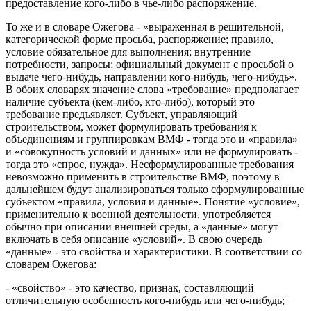
предоставление кого-либо в чье-либо распоряжение.
То же и в словаре Ожегова - «выраженная в решительной,
категорической форме просьба, распоряжение; правило,
условие обязательное для выполнения; внутренние
потребности, запросы; официальный документ с просьбой о
выдаче чего-нибудь, направлении кого-нибудь, чего-нибудь».
В обоих словарях значение слова «требование» предполагает
наличие субъекта (кем-либо, кто-либо), который это
требование предъявляет. Субъект, управляющий
строительством, может формулировать требования к
объединениям и группировкам ВМФ - тогда это и «правила»
и «совокупность условий и данных» или не формулировать -
тогда это «спрос, нужда». Несформулированные требования
невозможно применить в строительстве ВМФ, поэтому в
дальнейшем будут анализироваться только сформулированные
субъектом «правила, условия и данные». Понятие «условие»,
применительно к военной деятельности, употребляется
обычно при описании внешней среды, а «данные» могут
включать в себя описание «условий». В свою очередь
«данные» - это свойства и характеристики. В соответствии со
словарем Ожегова:
- «свойство» - это качество, признак, составляющий
отличительную особенность кого-нибудь или чего-нибудь;