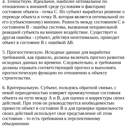
4. Точностную. Идеальное, наиболее оптимальное по
отношению к внешней среде (условиям и факторам)
состояние объекта - точка С. Но субъект выработал решение о
переводе объекта в точку В, которая является оптимальной по
его (субъективному) мнению. Разность между состоянием С и
состоянием В - ошибка системы, вызванная неправильной
реакцией субъекта на внешнее воздействие. Существует и
другая ошибка - субъект, действуя неоптимально, приводит
объект в состояние В с ошибкой ΔВ.
5. Прогностическую. Исходные данные для выработки
требований, как правило, должны включать прогноз развития
исходных данных во времени. Следовательно, и требования
должны отражать соответствующий прогноз и выполнять
прогностическую функцию по отношению к объекту
строительства.
6. Критериальную. Субъект, пользуясь обратной связью, с
некой периодичностью измеряет промежуточные состояния
объекта на пути между А и В, для оценки и корректуры своих
действий. При этом он руководствуется необходимостью
привести объект в состояние В и для проверки правильности
своих действий использует свое представление об этом
состоянии - то есть требования к перспективному
объединению