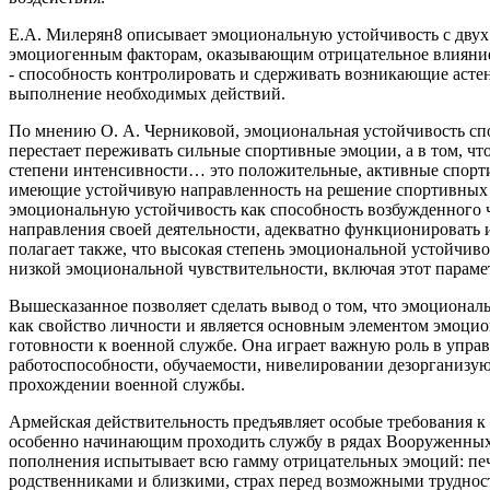
Е.А. Милерян8 описывает эмоциональную устойчивость с двух 
эмоциогенным факторам, оказывающим отрицательное влияние 
- способность контролировать и сдерживать возникающие асте
выполнение необходимых действий.
По мнению О. А. Черниковой, эмоциональная устойчивость спо
перестает переживать сильные спортивные эмоции, а в том, ч
степени интенсивности… это положительные, активные спорти
имеющие устойчивую направленность на решение спортивных з
эмоциональную устойчивость как способность возбужденного ч
направления своей деятельности, адекватно функционировать
полагает также, что высокая степень эмоциональной устойчив
низкой эмоциональной чувствительности, включая этот параме
Вышесказанное позволяет сделать вывод о том, что эмоционал
как свойство личности и является основным элементом эмоци
готовности к военной службе. Она играет важную роль в упр
работоспособности, обучаемости, нивелировании дезорганизу
прохождении военной службы.
Армейская действительность предъявляет особые требования 
особенно начинающим проходить службу в рядах Вооруженных 
пополнения испытывает всю гамму отрицательных эмоций: печ
родственниками и близкими, страх перед возможными труднос