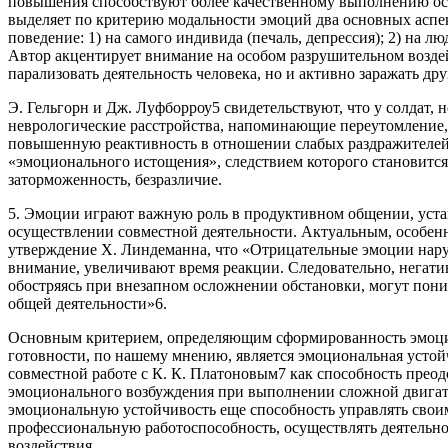
повышения способствуют более качественному выполнению осу
выделяет по критерию модальности эмоций два основных аспе
поведение: 1) на самого индивида (печаль, депрессия); 2) на л
Автор акцентирует внимание на особом разрушительном воздей
парализовать деятельность человека, но и активно заражать др
Э. Гельгорн и Дж. Луфборроу5 свидетельствуют, что у солдат, 
неврологические расстройства, напоминающие переутомление,
повышенную реактивность в отношении слабых раздражителей.
«эмоционального истощения», следствием которого становится 
заторможенность, безразличие.
5. Эмоции играют важную роль в продуктивном общении, уста
осуществлении совместной деятельности. Актуальным, особенн
утверждение Х. Линдеманна, что «Отрицательные эмоции нар
внимание, увеличивают время реакции. Следовательно, негат
обостряясь при внезапном осложнении обстановки, могут пон
общей деятельности»6.
Основным критерием, определяющим сформированность эмоци
готовности, по нашему мнению, является эмоциональная устой
совместной работе с К. К. Платоновым7 как способность прео
эмоционального возбуждения при выполнении сложной двигате
эмоциональную устойчивость еще способность управлять свои
профессиональную работоспособность, осуществлять деятельно
воздействия.