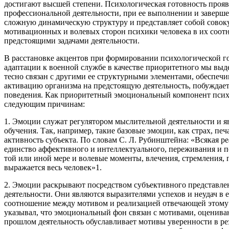
достигают высшей степени. Психологическая готовность проя
профессиональной деятельности, при ее выполнении и заверше
сложную динамическую структуру и представляет собой совок
мотивационных и волевых сторон психики человека в их соо
предстоящими задачами деятельности.
В расстановке акцентов при формировании психологической 
адаптации к военной службе в качестве приоритетного мы вы
тесно связан с другими ее структурными элементами, обеспеч
активацию организма на предстоящую деятельность, побуждает 
поведения. Как приоритетный эмоциональный компонент псих
следующим причинам:
1. Эмоции служат регулятором мыслительной деятельности и 
обучения. Так, например, такие базовые эмоции, как страх, пе
активность субъекта. По словам С. Л. Рубинштейна: «Всякая р
единство аффективного и интеллектуального, переживания и по
той или иной мере и волевые моменты, влечения, стремления, 
выражается весь человек»1.
2. Эмоции раскрывают посредством субъективного представле
деятельности. Они являются выразителями успехов и неудач в 
соотношение между мотивом и реализацией отвечающей этому м
указывал, что эмоциональный фон связан с мотивами, оценив
прошлом деятельность обуславливает мотивы уверенности в ре