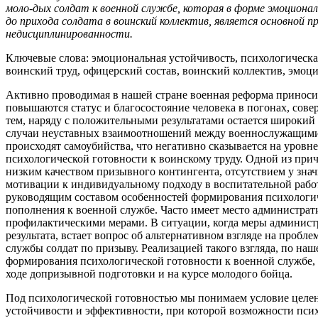
моло-дых солдат к военной службе, которая в форме эмоциона
до прихода солдата в воинский коллектив, является основной 
недисциплинированности.
Ключевые слова: эмоциональная устойчивость, психологическа
воинский труд, офицерский состав, воинский коллектив, эмоци
Активно проводимая в нашей стране военная реформа принос
повышаются статус и благосостояние человека в погонах, сове
тем, наряду с положительными результатами остается широки
случаи неуставных взаимоотношений между военнослужащими, 
происходят самоубийства, что негативно сказывается на уровн
психологической готовности к воинскому труду. Одной из при
низким качеством призывного контингента, отсутствием у знач
мотивации к индивидуальному подходу в воспитательной рабо
руководящим составом особенностей формирования психологич
пополнения к военной службе. Часто имеет место администра
профилактическими мерами. В ситуации, когда меры админист
результата, встает вопрос об альтернативном взгляде на проб
службы солдат по призыву. Реализацией такого взгляда, по на
формирования психологической готовности к военной службе, 
ходе допризывной подготовки и на курсе молодого бойца.
Под психологической готовностью мы понимаем условие целена
устойчивости и эффективности, при которой возможности пси