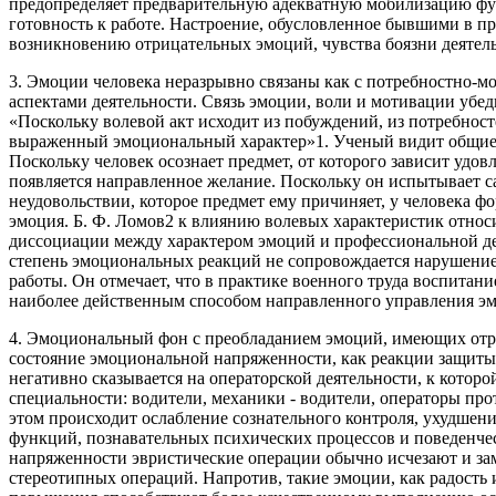
предопределяет предварительную адекватную мобилизацию фу
готовность к работе. Настроение, обусловленное бывшими в п
возникновению отрицательных эмоций, чувства боязни деятельн
3. Эмоции человека неразрывно связаны как с потребностно-м
аспектами деятельности. Связь эмоции, воли и мотивации убед
«Поскольку волевой акт исходит из побуждений, из потребносте
выраженный эмоциональный характер»1. Ученый видит общие и
Поскольку человек осознает предмет, от которого зависит удов
появляется направленное желание. Поскольку он испытывает са
неудовольствии, которое предмет ему причиняет, у человека ф
эмоция. Б. Ф. Ломов2 к влиянию волевых характеристик отно
диссоциации между характером эмоций и профессиональной де
степень эмоциональных реакций не сопровождается нарушени
работы. Он отмечает, что в практике военного труда воспитан
наиболее действенным способом направленного управления э
4. Эмоциональный фон с преобладанием эмоций, имеющих отр
состояние эмоциональной напряженности, как реакции защиты
негативно сказывается на операторской деятельности, к которо
специальности: водители, механики - водители, операторы про
этом происходит ослабление сознательного контроля, ухудшен
функций, познавательных психических процессов и поведенче
напряженности эвристические операции обычно исчезают и з
стереотипных операций. Напротив, такие эмоции, как радость 