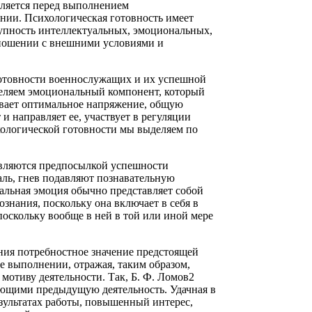
вляется перед выполнением
нии. Психологическая готовность имеет
упность интеллектуальных, эмоциональных,
тношении с внешними условиями и
готовности военнослужащих и их успешной
деляем эмоциональный компонент, который
ивает оптимальное напряжение, общую
и направляет ее, участвует в регуляции
ологической готовности мы выделяем по
являются предпосылкой успешности
чаль, гнев подавляют познавательную
еальная эмоция обычно представляет собой
знания, поскольку она включает в себя в
поскольку вообще в ней в той или иной мере
ния потребностное значение предстоящей
ее выполнении, отражая, таким образом,
отиву деятельности. Так, Б. Ф. Ломов2
ающими предыдущую деятельность. Удачная в
зультатах работы, повышенный интерес,