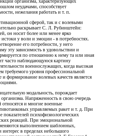
нкций организма, характеризующих
рошлом неудачами, способствует
ости, нежелания работать и т. п.
отивационной сферой, так и с волевыми
ительно раскрывает С. Л. Рубинштейн:
й, он носит более или менее ярко
стоки у воли и эмоции - в потребностях.
летворение его потребности, у него
му эту зависимость в удовольствии и
ормируется по отношению к нему та или иная
сит часто наблюдающуюся картину
ятельности военнослужащих, когда высокая
ем требуемого уровня профессиональной
ие и формирование волевых качеств является
моциями.
ицательную модальность, порождает
 организма. Напряженность в свою очередь
й относятся и многие военные
тивотанковых управляемых ракет и т. д. При
ие показателей психофизиологических
ских реакций. При эмоциональной
аменяются выполнением шаблонных,
и интерес в пределах небольшого