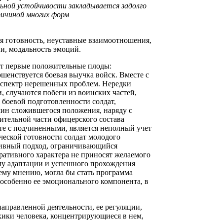
льной устойчивости закладывается задолго
причиной многих форм
я готовность, неуставные взаимоотношения,
и, модальность эмоций.
ит первые положительные плоды:
ршенствуется боевая выучка войск. Вместе с
й спектр нерешенных проблем. Нередки
случаются побеги из воинских частей,
е боевой подготовленности солдат,
чин сложившегося положения, наряду с
ительной части офицерского состава
те с подчиненными, является неполный учет
еской готовности солдат молодого
тивный подход, ограничивающийся
ративного характера не приносят желаемого
лему адаптации и успешного прохождения
шему мнению, могла бы стать программа
особенно ее эмоционального компонента, в
правленной деятельности, ее регуляции,
хики человека, концентрирующиеся в нем,