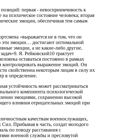
позиций: первая - невосприимчивость к
на психическое состояние человека; вторая
нические эмоции, обеспечивая тем самым
ртсмена «выражается не в том, что он
то эти эмоции… достигают оптимальной
вные эмоции, а не какие-либо другие,
адач»9. Я. Рейковский10 трактует
еловека оставаться постоянно в рамках
 и контролировать выражение эмоций. Он
ости свойственна некоторым лицам в силу их
тр в определение.
ьная устойчивость может рассматриваться
онального компонента психологической
авлении эмоциями, сохранении высокой
ющего влияния отрицательных эмоций при
к личностным качествам военнослужащих,
Сил. Прибывая в часть, солдат молодого
аль по поводу расставания с
тями военной службы и пресловутой