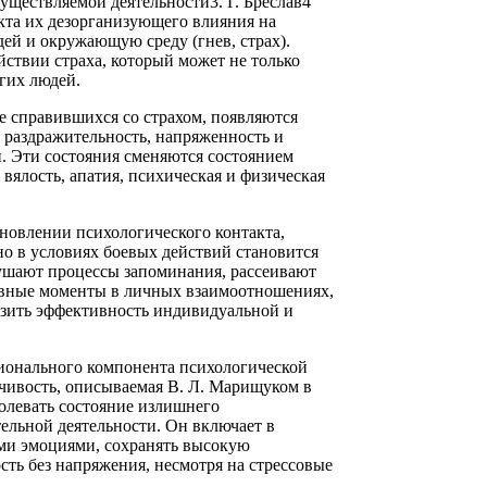
ществляемой деятельности3. Г. Бреслав4
кта их дезорганизующего влияния на
юдей и окружающую среду (гнев, страх).
ствии страха, который может не только
угих людей.
не справившихся со страхом, появляются
 раздражительность, напряженность и
 Эти состояния сменяются состоянием
вялость, апатия, психическая и физическая
новлении психологического контакта,
о в условиях боевых действий становится
ушают процессы запоминания, рассеивают
ивные моменты в личных взаимоотношениях,
изить эффективность индивидуальной и
онального компонента психологической
чивость, описываемая В. Л. Марищуком в
долевать состояние излишнего
льной деятельности. Он включает в
ми эмоциями, сохранять высокую
сть без напряжения, несмотря на стрессовые