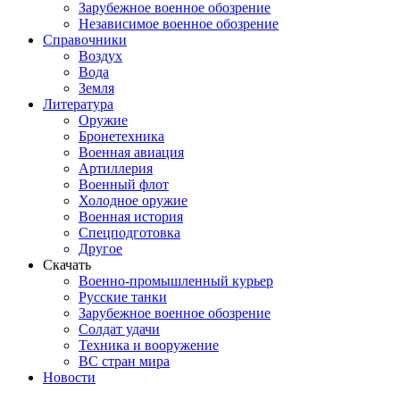
Зарубежное военное обозрение
Независимое военное обозрение
Справочники
Воздух
Вода
Земля
Литература
Оружие
Бронетехника
Военная авиация
Артиллерия
Военный флот
Холодное оружие
Военная история
Спецподготовка
Другое
Скачать
Военно-промышленный курьер
Русские танки
Зарубежное военное обозрение
Солдат удачи
Техника и вооружение
ВС стран мира
Новости