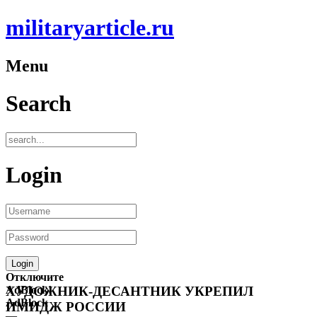
militaryarticle.ru
Menu
Search
Login
Отключите
AdBlock!
ХУДОЖНИК-ДЕСАНТНИК УКРЕПИЛ
AdBlock
ИМИДЖ РОССИИ
—