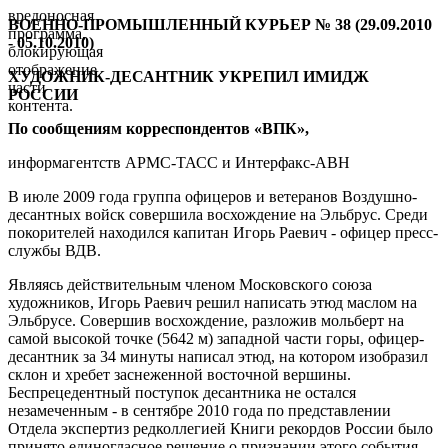
вредоносная
ВОЕННО-ПРОМЫШЛЕННЫЙ КУРЬЕР № 38 (29.09.2010
программа,
- 05.10.2010)
блокирующая
отображение
ХУДОЖНИК-ДЕСАНТНИК УКРЕПИЛ ИМИДЖ
части
РОССИИ
контента.
По сообщениям корреспондентов «ВПК»,
информагентств АРМС-ТАСС и Интерфакс-АВН
В июле 2009 года группа офицеров и ветеранов Воздушно-
десантных войск совершила восхождение на Эльбрус. Среди
покорителей находился капитан Игорь Раевич - офицер пресс-
службы ВДВ.
Являясь действительным членом Московского союза
художников, Игорь Раевич решил написать этюд маслом на
Эльбрусе. Совершив восхождение, разложив мольберт на
самой высокой точке (5642 м) западной части горы, офицер-
десантник за 34 минуты написал этюд, на котором изобразил
склон и хребет заснеженной восточной вершины.
Беспрецедентный поступок десантника не остался
незамеченным - в сентябре 2010 года по представлении
Отдела экспертиз редколлегией Книги рекордов России было
принято единогласное решение о признании этого события