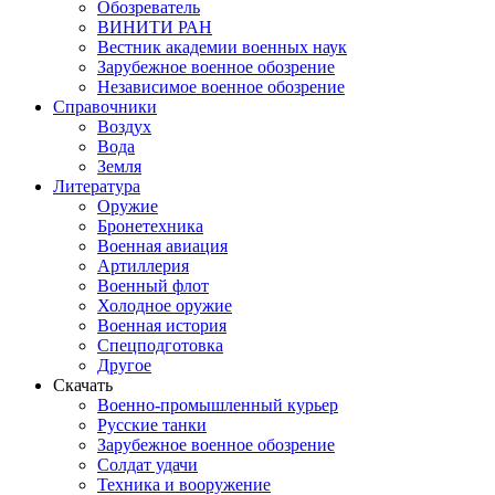
Обозреватель
ВИНИТИ РАН
Вестник академии военных наук
Зарубежное военное обозрение
Независимое военное обозрение
Справочники
Воздух
Вода
Земля
Литература
Оружие
Бронетехника
Военная авиация
Артиллерия
Военный флот
Холодное оружие
Военная история
Спецподготовка
Другое
Скачать
Военно-промышленный курьер
Русские танки
Зарубежное военное обозрение
Солдат удачи
Техника и вооружение