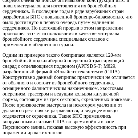
сосредоточены на поиске оптимальной конструкции БПС и
новых материалов для изготовления их бронебойных
сердечников. В последние годы в ряде зарубежных стран
разработаны БПС с повышенной бронепро-биваемостью, что
было достигнуто в первую очередь путем удлинения
сердечников. Но настоящий прорыв в этом направлении
произошел за счет использования в качестве материала
бронебойного сердечника специальных сплавов с
применением обедненного урана.
Одним из примеров такого боеприпаса является 120-мм
бронебойный подкалиберный оперенный трассирующий
снаряд с отделяющимся поддоном (APFSDS-T) M829,
разработанный фирмой «Эллайент тексистемз» (США).
Конструктивно данный боеприпас практически не отличается
от обычного и состоит из бронебойного сердечника,
оснащенного баллистическим наконечником, хвостовым
оперением, трассером и ведущим кольцом катушечной
формы, состоящим из трех секторов, скрепленных поясками.
После производства выстрела на некотором удалении от
дульного среза пояски разрываются, и ведущее кольцо
отделяется от сердечника. Такие БПС применялись
вооруженными силами США во время войны в зоне
Персидского залива, показав высокую эффективность при
поражении иракских танков.