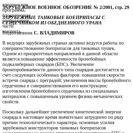
вредоносная
ЗАРУБЕЖНОЕ ВОЕННОЕ ОБОЗРЕНИЕ № 2/2001, стр. 29
программа,
блокирующая
ЗАРУБЕЖНЫЕ ТАНКОВЫЕ БОЕПРИПАСЫ С
отображение
СЕРДЕЧНИКОМ ИЗ ОБЕДНЕННОГО УРАНА
части
контента.
Подполковник
С. ВЛАДИМИРОВ
В ведущих зарубежных странах активно ведутся работы по
совершенствованию боеприпасов для танковых пушек.
Одним из приоритетных направлений в данной области
является повышение эффективности бронебойных
подкалиберных снарядов (БПС). Увеличение
бронепробиваемости данного типа снарядов достигается за
счет следующих особенных факторов: повышения скорости
встречи снаряда с преградой; увеличения массы бронебойного
сердечника и совершенствования его конструкции;
изготовления бронебойного сердечника из специальных
материалов с повышенным уровнем физико-механических
свойств.
Поскольку дальнейшее увеличение кинетической энергии
снаряда в настоящее время значительно затруднено по ряду
причин технологического характера, основные усилия
зарубежных конструкторов танковых боеприпасов