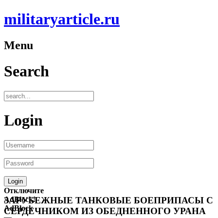
militaryarticle.ru
Menu
Search
Login
Отключите
AdBlock!
ЗАРУБЕЖНЫЕ ТАНКОВЫЕ БОЕПРИПАСЫ С
AdBlock
СЕРДЕЧНИКОМ ИЗ ОБЕДНЕННОГО УРАНА
—