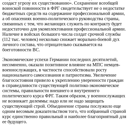
создаст угрозу их существованию». Сохранение всеобщей
воинской повинности в ФРГ свидетельствует не о недостатке
бюджетных средств на содержание профессиональной армии,
а об опасениях военно-политического руководства страны,
связанных с тем, что желающих служить по контракту будет
недостаточно для укомплектования профессиональной армии.
Наличие в войсках большого числа солдат срочной службы
(112 тыс. человек) несколько снижает морально-боевой дух
личного состава, что отрицательно сказывается на
боеготовности ВС.
Экономические успехи Германии последних десятилетий,
несомненно, оказали позитивное влияние на МПС немцев-
военнослужащих, в частности способствовали росту
национального самосознания и патриотизма. Увеличение
благосостояния привело к укреплению уверенности граждан
в справедливости существующей политико-экономическое
системы, правильности внешнего и внутреннего
политического курса ФРГ. Таким образом, у военнослужащих
не возникает дилеммы: надо или не надо защищать
существующий строй. Объединение страны послужило еще
одним весомым доказательством того, что избранный страной
курс единственно правильный и наиболее благоприятный для
ее будущего.