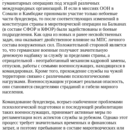
гуманитарных операциях под эгидой различных
международных организаций. И если в миссиях ООН в
Сомали и Камбодже принимали участие только небоевые
части бундесвера, то после соответствующих изменений в
конституции страны в миротворческой операции на Балканах
(в составе СФОР и КФОР) были задействованы и боевые
подразделения. Как одна из новых и ранее несвойственных
задач, она оказывает двойственное влияние на МПС личного
состава вооруженных сил. Положительной стороной является
то, что германские военные получают значительную
денежную надбавку за службу за пределами страны, а
отрицательной - неотработанный механизм кадровой замены,
отпусков, работы с семьями военнослужащих, находящихся в
командировках. Кроме того, прохождение службы на чужой
территории связано с различными психологическими
нагрузками. Военнослужащим угрожает реальная опасность,
они становятся свидетелями страданий и гибели мирного
населения.
Командование бундесвера, всерьез озабоченное проблемами
психологической подготовки и последующей реабилитации
таких военнослужащих, принимает активные меры по
регламентации всех аспектов службы за рубежом. Однако этот
процесс требует значительных временных и финансовых
затрат, и поэтому пребывание в составе миротворческих или