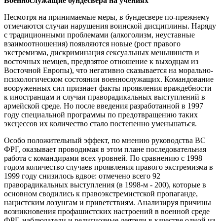
Военнослужащие бундесвера на учениях
Несмотря на принимаемые меры, в бундесвере по-прежнему
отмечаются случаи нарушения воинской дисциплины. Наряду
с традиционными проблемами (алкоголизм, неуставные
взаимоотношения) появляются новые (рост правого
экстремизма, дискриминация сексуальных меньшинств и
восточных немцев, предвзятое отношение к выходцам из
Восточной Европы), что негативно сказывается на морально-
психологическом состоянии военнослужащих. Командование
вооруженных сил признает факты проявления враждебности
к иностранцам и случаи праворадикальных выступлений в
армейской среде. Но после введения разработанной в 1997
году специальной программы по предотвращению таких
эксцессов их количество стало постепенно уменьшаться.
Особо положительный эффект, по мнению руководства ВС
ФРГ, оказывает проводимая в этом плане последовательная
работа с командирами всех уровней. По сравнению с 1998
годом количество случаев проявления правого экстремизма в
1999 году снизилось вдвое: отмечено всего 92
праворадикальных выступления (в 1998-м - 200), которые в
основном сводились к правоэкстремистской пропаганде,
нацистским лозунгам и приветствиям. Анализируя причины
возникновения профашистских настроений в военной среде
ФРГ, наблюдатели и религиозные деятели в качестве одной из