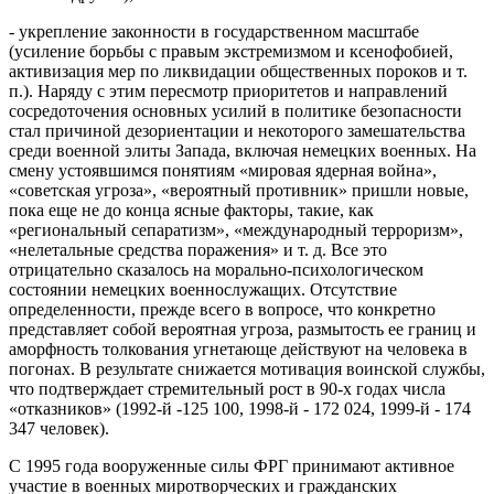
- укрепление законности в государственном масштабе
(усиление борьбы с правым экстремизмом и ксенофобией,
активизация мер по ликвидации общественных пороков и т.
п.). Наряду с этим пересмотр приоритетов и направлений
сосредоточения основных усилий в политике безопасности
стал причиной дезориентации и некоторого замешательства
среди военной элиты Запада, включая немецких военных. На
смену устоявшимся понятиям «мировая ядерная война»,
«советская угроза», «вероятный противник» пришли новые,
пока еще не до конца ясные факторы, такие, как
«региональный сепаратизм», «международный терроризм»,
«нелетальные средства поражения» и т. д. Все это
отрицательно сказалось на морально-психологическом
состоянии немецких военнослужащих. Отсутствие
определенности, прежде всего в вопросе, что конкретно
представляет собой вероятная угроза, размытость ее границ и
аморфность толкования угнетающе действуют на человека в
погонах. В результате снижается мотивация воинской службы,
что подтверждает стремительный рост в 90-х годах числа
«отказников» (1992-й -125 100, 1998-й - 172 024, 1999-й - 174
347 человек).
С 1995 года вооруженные силы ФРГ принимают активное
участие в военных миротворческих и гражданских