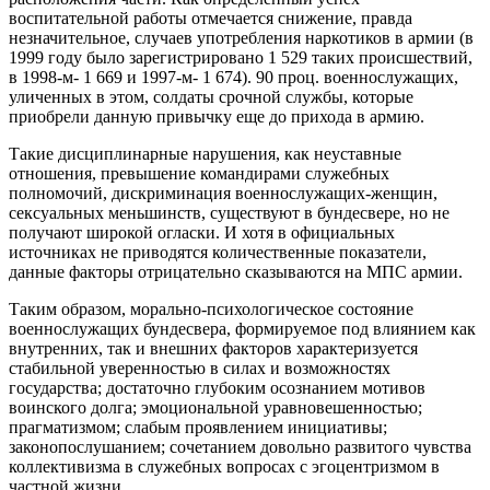
воспитательной работы отмечается снижение, правда
незначительное, случаев употребления наркотиков в армии (в
1999 году было зарегистрировано 1 529 таких происшествий,
в 1998-м- 1 669 и 1997-м- 1 674). 90 проц. военнослужащих,
уличенных в этом, солдаты срочной службы, которые
приобрели данную привычку еще до прихода в армию.
Такие дисциплинарные нарушения, как неуставные
отношения, превышение командирами служебных
полномочий, дискриминация военнослужащих-женщин,
сексуальных меньшинств, существуют в бундесвере, но не
получают широкой огласки. И хотя в официальных
источниках не приводятся количественные показатели,
данные факторы отрицательно сказываются на МПС армии.
Таким образом, морально-психологическое состояние
военнослужащих бундесвера, формируемое под влиянием как
внутренних, так и внешних факторов характеризуется
стабильной уверенностью в силах и возможностях
государства; достаточно глубоким осознанием мотивов
воинского долга; эмоциональной уравновешенностью;
прагматизмом; слабым проявлением инициативы;
законопослушанием; сочетанием довольно развитого чувства
коллективизма в служебных вопросах с эгоцентризмом в
частной жизни.