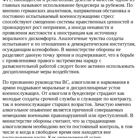
главных называют использование бундесвера за рубежом. По
мнению германских аналитиков, напряженная обстановка и
постоянно испытываемый военнослужащими стресс
способствуют смещению системы нравственных ценностей и
провоцируют рост неприязни, а иногда ненависти и
проявления жестокости к иностранцам как источнику
морального дискомфорта. Аналогичные чувства солдаты
испытывают и по отношению к демократическим институтам,
осуждающим ксенофобию. В министерстве обороны не
разделяют данную точку зрения и подчеркивают, что в борьбе
с проявлениями правого экстремизма наряду с
разъяснительной работой следует более активно использовать
дисциплинарные меры воздействия.
По признанию руководства ВС, алкоголизм и наркомания в
армии подрывают моральные и дисциплинарные устои
военнослужащих. От алкоголя в бундесвере страдают как
молодые солдаты срочной службы и служащие по контракту,
так и военнослужащие старших возрастов. Зачастую именно
алкогольное опьянение является причиной совершаемых
немецкими военными правонарушений или преступлений. В
министерстве обороны считают, что за страдающими
алкоголизмом необходимо вести постоянный контроль, в том
числе и когда в свободное время они находятся вне
расположения части. Как определенный успех