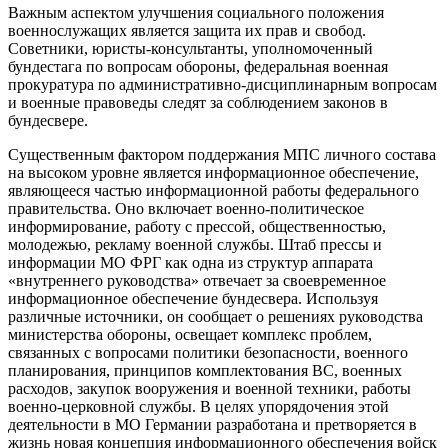
Важным аспектом улучшения социального положения
военнослужащих является защита их прав и свобод.
Советники, юристы-консультанты, уполномоченный
бундестага по вопросам обороны, федеральная военная
прокуратура по административно-дисциплинарным вопросам
и военные правоведы следят за соблюдением законов в
бундесвере.
Существенным фактором поддержания МПС личного состава
на высоком уровне является информационное обеспечение,
являющееся частью информационной работы федерального
правительства. Оно включает военно-политическое
информирование, работу с прессой, общественностью,
молодежью, рекламу военной службы. Штаб прессы и
информации МО ФРГ как одна из структур аппарата
«внутреннего руководства» отвечает за своевременное
информационное обеспечение бундесвера. Используя
различные источники, он сообщает о решениях руководства
министерства обороны, освещает комплекс проблем,
связанных с вопросами политики безопасности, военного
планирования, принципов комплектования ВС, военных
расходов, закупок вооружения и военной техники, работы
военно-церковной службы. В целях упорядочения этой
деятельности в МО Германии разработана и претворяется в
жизнь новая концепция информационного обеспечения войск