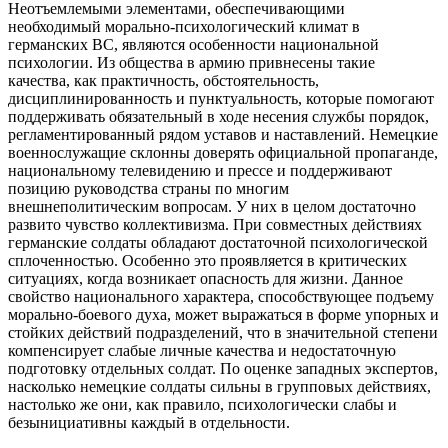
Неотъемлемыми элементами, обеспечивающими
необходимый морально-психологический климат в
германских ВС, являются особенности национальной
психологии. Из общества в армию привнесены такие
качества, как практичность, обстоятельность,
дисциплинированность и пунктуальность, которые помогают
поддерживать обязательный в ходе несения службы порядок,
регламентированный рядом уставов и наставлений. Немецкие
военнослужащие склонны доверять официальной пропаганде,
национальному телевидению и прессе и поддерживают
позицию руководства страны по многим
внешнеполитическим вопросам. У них в целом достаточно
развито чувство коллективизма. При совместных действиях
германские солдаты обладают достаточной психологической
сплоченностью. Особенно это проявляется в критических
ситуациях, когда возникает опасность для жизни. Данное
свойство национального характера, способствующее подъему
морально-боевого духа, может выражаться в форме упорных и
стойких действий подразделений, что в значительной степени
компенсирует слабые личные качества и недостаточную
подготовку отдельных солдат. По оценке западных экспертов,
насколько немецкие солдаты сильны в групповых действиях,
настолько же они, как правило, психологически слабы и
безынициативны каждый в отдельности.