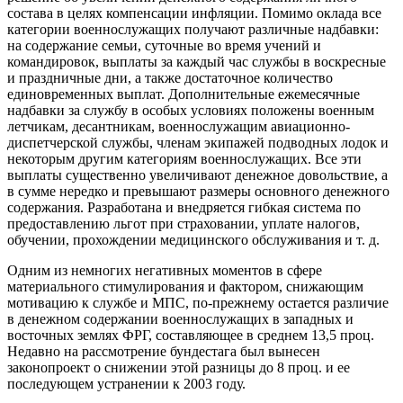
состава в целях компенсации инфляции. Помимо оклада все
категории военнослужащих получают различные надбавки:
на содержание семьи, суточные во время учений и
командировок, выплаты за каждый час службы в воскресные
и праздничные дни, а также достаточное количество
единовременных выплат. Дополнительные ежемесячные
надбавки за службу в особых условиях положены военным
летчикам, десантникам, военнослужащим авиационно-
диспетчерской службы, членам экипажей подводных лодок и
некоторым другим категориям военнослужащих. Все эти
выплаты существенно увеличивают денежное довольствие, а
в сумме нередко и превышают размеры основного денежного
содержания. Разработана и внедряется гибкая система по
предоставлению льгот при страховании, уплате налогов,
обучении, прохождении медицинского обслуживания и т. д.
Одним из немногих негативных моментов в сфере
материального стимулирования и фактором, снижающим
мотивацию к службе и МПС, по-прежнему остается различие
в денежном содержании военнослужащих в западных и
восточных землях ФРГ, составляющее в среднем 13,5 проц.
Недавно на рассмотрение бундестага был вынесен
законопроект о снижении этой разницы до 8 проц. и ее
последующем устранении к 2003 году.