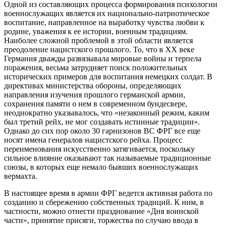
Одной из составляющих процесса формирования психологии
военнослужащих является их национально-патриотическое
воспитание, направленное на выработку чувства любви к
родине, уважения к ее истории, военным традициям.
Наиболее сложной проблемой в этой области является
преодоление нацистского прошлого. То, что в XX веке
Германия дважды развязывала мировые войны и терпела
поражения, весьма затрудняет поиск положительных
исторических примеров для воспитания немецких солдат. В
директивах министерства обороны, определяющих
направления изучения прошлого германской армии,
сохранения памяти о нем в современном бундесвере,
неоднократно указывалось, что «незаконный режим, каким
был третий рейх, не мог создавать истинные традиции».
Однако до сих пор около 30 гарнизонов ВС ФРГ все еще
носят имена генералов нацистского рейха. Процесс
переименования искусственно затягивается, поскольку
сильное влияние оказывают так называемые традиционные
союзы, в которых еще немало бывших военнослужащих
вермахта.
В настоящее время в армии ФРГ ведется активная работа по
созданию и сбережению собственных традиций. К ним, в
частности, можно отнести празднование «Дня воинской
части», принятие присяги, торжества по случаю ввода в