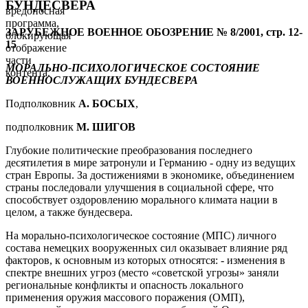
БУНДЕСВЕРА
вредоносная
программа,
ЗАРУБЕЖНОЕ ВОЕННОЕ ОБОЗРЕНИЕ № 8/2001, стр. 12-
блокирующая
15
отображение
части
МОРАЛЬНО-ПСИХОЛОГИЧЕСКОЕ СОСТОЯНИЕ
контента.
ВОЕННОСЛУЖАЩИХ БУНДЕСВЕРА
Подполковник
А. БОСЫХ
,
подполковник
М. ШИГОВ
Глубокие политические преобразования последнего
десятилетия в мире затронули и Германию - одну из ведущих
стран Европы. За достижениями в экономике, объединением
страны последовали улучшения в социальной сфере, что
способствует оздоровлению морального климата нации в
целом, а также бундесвера.
На морально-психологическое состояние (МПС) личного
состава немецких вооруженных сил оказывает влияние ряд
факторов, к основным из которых относятся: - изменения в
спектре внешних угроз (место «советской угрозы» заняли
региональные конфликты и опасность локального
применения оружия массового поражения (ОМП),