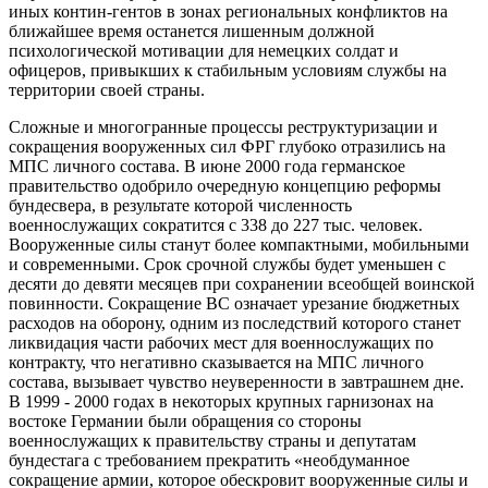
иных контин-гентов в зонах региональных конфликтов на
ближайшее время останется лишенным должной
психологической мотивации для немецких солдат и
офицеров, привыкших к стабильным условиям службы на
территории своей страны.
Сложные и многогранные процессы реструктуризации и
сокращения вооруженных сил ФРГ глубоко отразились на
МПС личного состава. В июне 2000 года германское
правительство одобрило очередную концепцию реформы
бундесвера, в результате которой численность
военнослужащих сократится с 338 до 227 тыс. человек.
Вооруженные силы станут более компактными, мобильными
и современными. Срок срочной службы будет уменьшен с
десяти до девяти месяцев при сохранении всеобщей воинской
повинности. Сокращение ВС означает урезание бюджетных
расходов на оборону, одним из последствий которого станет
ликвидация части рабочих мест для военнослужащих по
контракту, что негативно сказывается на МПС личного
состава, вызывает чувство неуверенности в завтрашнем дне.
В 1999 - 2000 годах в некоторых крупных гарнизонах на
востоке Германии были обращения со стороны
военнослужащих к правительству страны и депутатам
бундестага с требованием прекратить «необдуманное
сокращение армии, которое обескровит вооруженные силы и