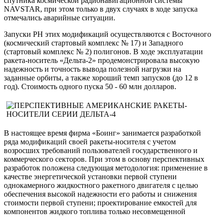
спутника космической радионавигационной системы
NAVSTAR, при этом только в двух случаях в ходе запуска
отмечались аварийные ситуации.
Запуски РН этих модификаций осуществляются с Восточного
(космический стартовый комплекс № 17) и Западного
(стартовый комплекс № 2) полигонов. В ходе эксплуатации
ракета-носитель «Дельта-2» продемонстрировала высокую
надежность и точность вывода полезной нагрузки на
заданные орбиты, а также хороший темп запусков (до 12 в
год). Стоимость одного пуска 50 - 60 млн долларов.
В настоящее время фирма «Боинг» занимается разработкой
ряда модификаций своей ракеты-носителя с учетом
возросших требований пользователей государственного и
коммерческого секторов. При этом в основу перспективных
разработок положена следующая методология: применение в
качестве энергетической установки первой ступени
однокамерного жидкостного ракетного двигателя с целью
обеспечения высокой надежности его работы и снижения
стоимости первой ступени; проектирование емкостей для
компонентов жидкого топлива только несовмещенной