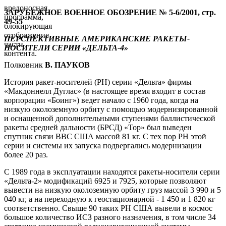
вредоносная
ЗАРУБЕЖНОЕ ВОЕННОЕ ОБОЗРЕНИЕ № 5-6/2001, стр.
программа,
49-55
блокирующая
отображение
ПЕРСПЕКТИВНЫЕ АМЕРИКАНСКИЕ РАКЕТЫ-
части
НОСИТЕЛИ СЕРИИ «ДЕЛЬТА-4»
контента.
Полковник
В. ПАУКОВ
История ракет-носителей (РН) серии «Дельта» фирмы
«Макдоннелл Дуглас» (в настоящее время входит в состав
корпорации «Боинг») ведет начало с 1960 года, когда на
низкую околоземную орбиту с помощью модернизированной
и оснащенной дополнительными ступенями баллистической
ракеты средней дальности (БРСД) «Тор» был выведен
спутник связи ВВС США массой 81 кг. С тех пор РН этой
серии и системы их запуска подвергались модернизации
более 20 раз.
С 1989 года в эксплуатации находятся ракеты-носители серии
«Дельта-2» модификаций 6925 и 7925, которые позволяют
вывести на низкую околоземную орбиту груз массой 3 990 и 5
040 кг, а на переходную к геостационарной - 1 450 и 1 820 кг
соответственно. Свыше 90 таких РН США вывели в космос
большое количество ИСЗ разного назначения, в том числе 34