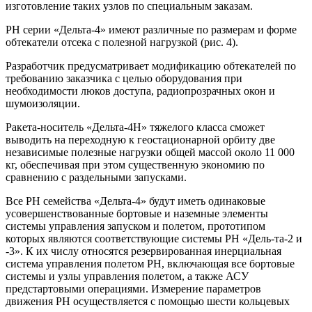
изготовление таких узлов по специальным заказам.
РН серии «Дельта-4» имеют различные по размерам и форме
обтекатели отсека с полезной нагрузкой (рис. 4).
Разработчик предусматривает модификацию обтекателей по
требованию заказчика с целью оборудования при
необходимости люков доступа, радиопрозрачных окон и
шумоизоляции.
Ракета-носитель «Дельта-4Н» тяжелого класса сможет
выводить на переходную к геостационарной орбиту две
независимые полезные нагрузки общей массой около 11 000
кг, обеспечивая при этом существенную экономию по
сравнению с раздельными запусками.
Все РН семейства «Дельта-4» будут иметь одинаковые
усовершенствованные бортовые и наземные элементы
системы управления запуском и полетом, прототипом
которых являются соответствующие системы РН «Дель-та-2 и
-3». К их числу относятся резервированная инерциальная
система управления полетом РН, включающая все бортовые
системы и узлы управления полетом, а также АСУ
предстартовыми операциями. Измерение параметров
движения РН осуществляется с помощью шести кольцевых