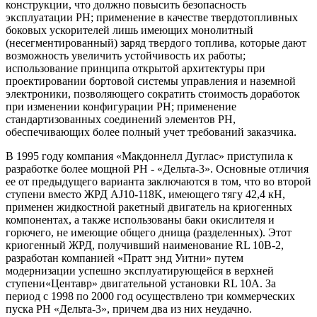
конструкции, что должно повысить безопасность
эксплуатации РН; применение в качестве твердотопливных
боковых ускорителей лишь имеющих монолитный
(несегментированный) заряд твердого топлива, которые дают
возможность увеличить устойчивость их работы;
использование принципа открытой архитектуры при
проектировании бортовой системы управления и наземной
электроники, позволяющего сократить стоимость доработок
при изменении конфигурации РН; применение
стандартизованных соединений элементов РН,
обеспечивающих более полный учет требований заказчика.
В 1995 году компания «Макдоннелл Дуглас» приступила к
разработке более мощной РН - «Дельта-3». Основные отличия
ее от предыдущего варианта заключаются в том, что во второй
ступени вместо ЖРД AJ10-118K, имеющего тягу 42,4 кН,
применен жидкостной ракетный двигатель на криогенных
компонентах, а также использованы баки окислителя и
горючего, не имеющие общего днища (разделенных). Этот
криогенный ЖРД, получивший наименование RL 10B-2,
разработан компанией «Пратт энд Уитни» путем
модернизации успешно эксплуатирующейся в верхней
ступени«Центавр» двигательной установки RL 10A. За
период с 1998 по 2000 год осуществлено три коммерческих
пуска РН «Дельта-3», причем два из них неудачно.