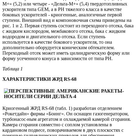
М+» (5,2) или четыре - «Дельта-М+» (5,4) твердотопливных
ускорителя типа GEM, а в РН тяжелого класса в качестве
боковых ускорителей - криогенные, аналогичные первой
ступени. Внешний вид и компоновочная схема приведены на
рис. 1 и 2. Первая ступень состоит из переходного отсека, бака
с жидким кислородом, межбакового отсека, бака с жидким
водородом и двигательного отсека. Если ступень
используется в качестве бокового ускорителя, то она
дополнительно оборудуется коническим обтекателем.
Переходный отсек может иметь цилиндрическую форму или
форму усеченного конуса в зависимости от типа РН.
Таблица 1
ХАРАКТЕРИСТИКИ ЖРД RS-68
Криогенный ЖРД RS-68 (табл. 1) разработан отделением
«Рокетдайн» фирмы «Боинг». Он оснащен газогенератором,
турбонасос-ным агрегатом и охлаждаемой камерой сгорания.
Камера сгорания совместно с соплом установлены в
кардановом подвесе, поворачиваемом в двух плоскостях с
помощью гидравлических приводов для обеспечения