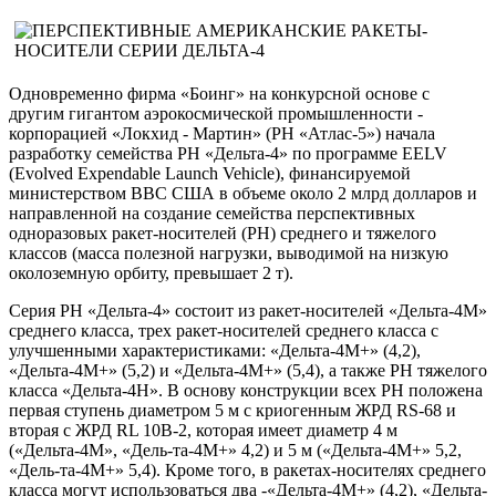
Одновременно фирма «Боинг» на конкурсной основе с
другим гигантом аэрокосмической промышленности -
корпорацией «Локхид - Мартин» (РН «Атлас-5») начала
разработку семейства РН «Дельта-4» по программе EELV
(Evolved Expendable Launch Vehicle), финансируемой
министерством ВВС США в объеме около 2 млрд долларов и
направленной на создание семейства перспективных
одноразовых ракет-носителей (РН) среднего и тяжелого
классов (масса полезной нагрузки, выводимой на низкую
околоземную орбиту, превышает 2 т).
Серия РН «Дельта-4» состоит из ракет-носителей «Дельта-4М»
среднего класса, трех ракет-носителей среднего класса с
улучшенными характеристиками: «Дельта-4М+» (4,2),
«Дельта-4М+» (5,2) и «Дельта-4М+» (5,4), а также РН тяжелого
класса «Дельта-4Н». В основу конструкции всех РН положена
первая ступень диаметром 5 м с криогенным ЖРД RS-68 и
вторая с ЖРД RL 10B-2, которая имеет диаметр 4 м
(«Дельта-4М», «Дель-та-4М+» 4,2) и 5 м («Дельта-4М+» 5,2,
«Дель-та-4М+» 5,4). Кроме того, в ракетах-носителях среднего
класса могут использоваться два -«Дельта-4М+» (4,2), «Дельта-