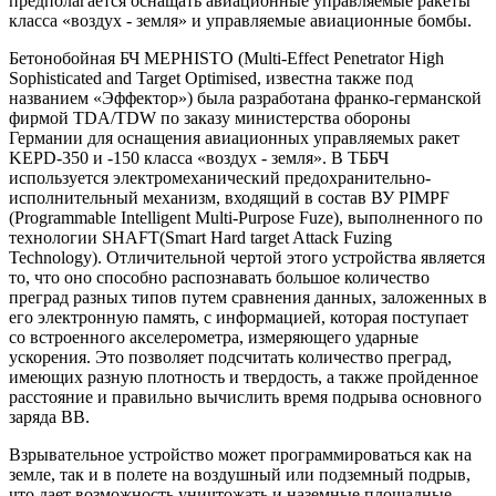
предполагается оснащать авиационные управляемые ракеты
класса «воздух - земля» и управляемые авиационные бомбы.
Бетонобойная БЧ MEPHISTO (Multi-Effect Penetrator High
Sophisticated and Target Optimised, известна также под
названием «Эффектор») была разработана франко-германской
фирмой TDA/TDW по заказу министерства обороны
Германии для оснащения авиационных управляемых ракет
KEPD-350 и -150 класса «воздух - земля». В ТББЧ
используется электромеханический предохранительно-
исполнительный механизм, входящий в состав ВУ PIMPF
(Programmable Intelligent Multi-Purpose Fuze), выполненного по
технологии SHAFT(Smart Hard target Attack Fuzing
Technology). Отличительной чертой этого устройства является
то, что оно способно распознавать большое количество
преград разных типов путем сравнения данных, заложенных в
его электронную память, с информацией, которая поступает
со встроенного акселерометра, измеряющего ударные
ускорения. Это позволяет подсчитать количество преград,
имеющих разную плотность и твердость, а также пройденное
расстояние и правильно вычислить время подрыва основного
заряда ВВ.
Взрывательное устройство может программироваться как на
земле, так и в полете на воздушный или подземный подрыв,
что дает возможность уничтожать и наземные площадные