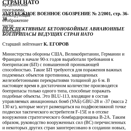
СТРАН НАТО
вредоносная
программа,
ЗАРУБЕЖНОЕ ВОЕННОЕ ОБОЗРЕНИЕ № 2/2001, стр. 36-
блокирующая
38
отображение
части
ПЕРСПЕКТИВНЫЕ БЕТОНОБОЙНЫЕ АВИАИОННЫЕ
контента.
БОЕПРИПАСЫ ВЕДУЩИХ СТРАН НАТО
Старший лейтенант
К. ЕГОРОВ
Министерства обороны США, Великобритании, Германии и
Франции в начале 90-х годов выработали требования к
боеприпасам (БП) с повышенной проникающей
способностью. Такие БП требуются для поражения важных
подземных объектов противника, защищенных
железобетонными перекрытиями толщиной до 6 м. В
настоящее время в достаточном количестве производятся
боеприпасы только одного типа, способные поражать
подобные объекты. Это BLU-113, входящие в состав
управляемых авиационных бомб (УАБ) GBU-28 и -37 (масса 2
130 кг), которые могут размещаться на подфюзеляжной точке
подвески тактического истребителя F-15E и в отсеке
вооружения стратегического бомбардировщика В-2А. Таким
образом, руководство вооруженных сил (ВС) перечисленных
и некоторых других стран заинтересовано в создании новых,