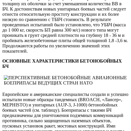
толщину их оболочки за счет уменьшения количества ВВ в
БЧ. К достоинствам новых унитарных боевых частей следует
отнести относительную простоту конструкции и их более
низкую по сравнению с ТББЧ стоимость. В результате
проведенных испытаний было установлено, что УББЧ (масса
до 1 000 кг, скорость БП равна 300 м/с) нового типа могут
проникать в грунт средней плотности на глубину 18 - 36 м и
пробивать железобетонные плиты общей толщиной 1,8 -3,6 м.
Продолжаются работы по увеличению значений этих
показателей.
ОСНОВНЫЕ ХАРАКТЕРИСТИКИ БЕТОНОБОЙНЫХ
БЧ
Европейские и американские специалисты создали и успешно
испытали новые образцы тандемных (BROACH, «Лансер»,
MEPHISTO) и унитарных (AUP-3, J-1000) бетонобойных
боевых частей (см. таблицу). Боеприпасы с такими БЧ
предназначены для уничтожения подземных коммуникаций
противника, сильно защищенных наземных объектов,
пусковых установок ракет, мостовых конструкций. Ими