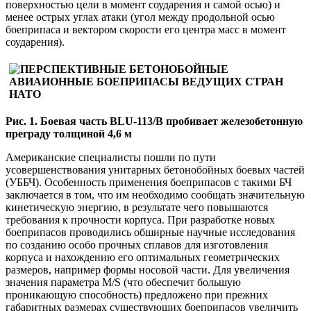
поверхностью цели в момент соударения и самой осью) и
менее острых углах атаки (угол между продольной осью
боеприпаса и вектором скорости его центра масс в момент
соударения).
Рис. 1. Боевая часть BLU-113/B пробивает железобетонную
преграду толщиной 4,6 м
Американские специалисты пошли по пути
усовершенствования унитарных бетонобойных боевых частей
(УББЧ). Особенность применения боеприпасов с такими БЧ
заключается в том, что им необходимо сообщать значительную
кинетическую энергию, в результате чего повышаются
требования к прочности корпуса. При разработке новых
боеприпасов проводились обширные научные исследования
по созданию особо прочных сплавов для изготовления
корпуса и нахождению его оптимальных геометрических
размеров, например формы носовой части. Для увеличения
значения параметра M/S (что обеспечит большую
проникающую способность) предложено при прежних
габаритных размерах существующих боеприпасов увеличить