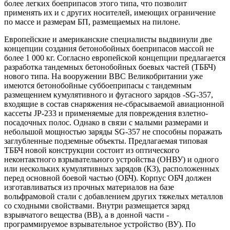
более легких боеприпасов этого типа, что позволит
применять их и с других носителей, имеющих ограничение
по массе и размерам БП, размещаемых на пилоне.
Европейские и американские специалисты выдвинули две
концепции создания бетонобойных боеприпасов массой не
более 1 000 кг. Согласно европейской концепции предлагается
разработка тандемных бетонобойных боевых частей (ТББЧ)
нового типа. На вооружении ВВС Великобритании уже
имеются бетонобойные суббоеприпасы с тандемным
размещением кумулятивного и фугасного зарядов -SG-357,
входящие в состав снаряжения не-сбрасываемой авиационной
кассеты JP-233 и применяемые для повреждения взлетно-
посадочных полос. Однако в связи с малыми размерами и
небольшой мощностью заряды SG-357 не способны поражать
заглубленные подземные объекты. Предлагаемая типовая
ТББЧ новой конструкции состоит из оптического
неконтактного взрывательного устройства (ОНВУ) и одного
или нескольких кумулятивных зарядов (КЗ), расположенных
перед основной боевой частью (ОБЧ). Корпус ОБЧ должен
изготавливаться из прочных материалов на базе
вольфрамовой стали с добавлением других тяжелых металлов
со сходными свойствами. Внутри размещается заряд
взрывчатого вещества (ВВ), а в донной части -
программируемое взрывательное устройство (ВУ). По