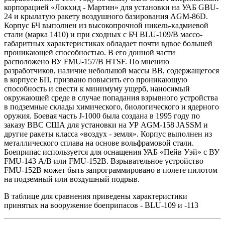
корпорацией «Локхид - Мартин» для установки на УАБ GBU-
24 и крылатую ракету воздушного базирования AGM-86D.
Корпус БЧ выполнен из высокопрочной никель-кадмиевой
стали (марка 1410) и при сходных с БЧ BLU-109/B массо-
габаритных характеристиках обладает почти вдвое большей
проникающей способностью. В его донной части
расположено ВУ FMU-157/B HTSF. По мнению
разработчиков, наличие небольшой массы ВВ, содержащегося
в корпусе БП, призвано повысить его проникающую
способность и свести к минимуму ущерб, наносимый
окружающей среде в случае попадания взрывного устройства
в подземные склады химического, биологического и ядерного
оружия. Боевая часть J-1000 была создана в 1995 году по
заказу ВВС США для установки на УР AGM-158 JASSM и
другие ракеты класса «воздух - земля». Корпус выполнен из
металлического сплава на основе вольфрамовой стали.
Боеприпас используется для оснащения УАБ «Пейв Уэй» с ВУ
FMU-143 А/В или FMU-152B. Взрывательное устройство
FMU-152B может быть запрограммировано в полете пилотом
на подземный или воздушный подрыв.
В таблице для сравнения приведены характеристики
принятых на вооружение боеприпасов - BLU-109 и -113