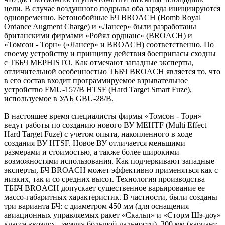
цели. В случае воздушного подрыва оба заряда инициируются
одновременно. Бетонобойные БЧ BROACH (Bomb Royal
Ordance Augment Charge) и «Лансер» были разработаны
британскими фирмами «Ройял орднанс» (BROACH) и
«Томсон - Торн» («Лансер» и BROACH) соответственно. По
своему устройству и принципу действия боеприпасы сходны
с ТББЧ MEPHISTO. Как отмечают западные эксперты,
отличительной особенностью ТББЧ BROACH является то, что
в его состав входит программируемое взрывательное
устройство FMU-157/B HTSF (Hard Target Smart Fuze),
используемое в УАБ GBU-28/B.
В настоящее время специалисты фирмы «Томсон - Торн»
ведут работы по созданию нового ВУ MEHTF (Multi Effect
Hard Target Fuze) с учетом опыта, накопленного в ходе
создания ВУ HTSF. Новое ВУ отличается меньшими
размерами и стоимостью, а также более широкими
возможностями использования. Как подчеркивают западные
эксперты, БЧ BROACH может эффективно применяться как с
низких, так и со средних высот. Технология производства
ТББЧ BROACH допускает существенное варьирование ее
массо-габаритных характеристик. В частности, были созданы
три варианта БЧ: с диаметром 450 мм (для оснащения
авиационных управляемых ракет «Скальп» и «Сторм Шэ-доу»
класса «воздух - земля» большой дальности), 300 мм (вариант