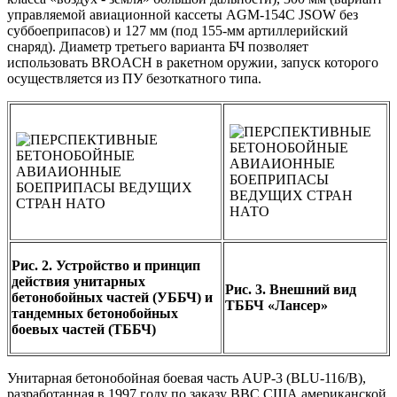
управляемой авиационной кассеты AGM-154C JSOW без
суббоеприпасов) и 127 мм (под 155-мм артиллерийский
снаряд). Диаметр третьего варианта БЧ позволяет
использовать BROACH в ракетном оружии, запуск которого
осуществляется из ПУ безоткатного типа.
Рис. 2. Устройство и принцип
действия унитарных
Рис. 3. Внешний вид
бетонобойных частей (УББЧ) и
ТББЧ «Лансер»
тандемных бетонобойных
боевых частей (ТББЧ)
Унитарная бетонобойная боевая часть AUP-3 (BLU-116/B),
разработанная в 1997 году по заказу ВВС США американской