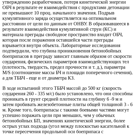
утверждению разработчиков, потеря кинетической энергии
ОБЧ в результате ее взаимодействия с продуктами детонации
не превышают 10 проц. начального значения. Подрыв
кумулятивного заряда осуществляется на оптимальном
расстоянии от цели по данным от ОНВУ. В образовавшееся в
результате взаимодействия кумулятивной струи (КС) и
материала преграды свободное пространство входит ОБЧ,
которая после поражения оставшейся части преграды
взрывается внутри объекта. Лабораторные исследования
подтвердили, что глубина проникновения бетонобойных
боеприпасов в преграду зависит главным образом от скорости
соударения, физических параметров взаимодействующих тел
(плотность, твердость, предел прочности и т. д.), параметра
M/S (соотношение массы БЧ и площади поперечного сечения),
а для ТББЧ - еще и от диаметра КЗ.
В ходе испытаний этого ТББЧ массой до 500 кг (скорость
соударения 260 - 335 м/с) было установлено, что они способны
проникать в грунт средней плотности на глубину 6 -9 м и
затем пробивать железобетонные плиты общей толщиной 3 - 6
м. Кроме того, боеприпасы с такими боевыми частями могут
успешно поражать цели при меньших, чем у обычных
бетонобойных БП, значениях кинетической энергии, более
острых углах подхода (угол между плоскостью касательной к
точке пересечения продольной оси боеприпаса с