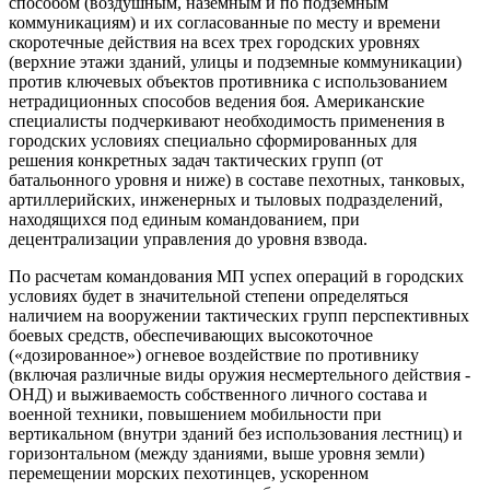
способом (воздушным, наземным и по подземным
коммуникациям) и их согласованные по месту и времени
скоротечные действия на всех трех городских уровнях
(верхние этажи зданий, улицы и подземные коммуникации)
против ключевых объектов противника с использованием
нетрадиционных способов ведения боя. Американские
специалисты подчеркивают необходимость применения в
городских условиях специально сформированных для
решения конкретных задач тактических групп (от
батальонного уровня и ниже) в составе пехотных, танковых,
артиллерийских, инженерных и тыловых подразделений,
находящихся под единым командованием, при
децентрализации управления до уровня взвода.
По расчетам командования МП успех операций в городских
условиях будет в значительной степени определяться
наличием на вооружении тактических групп перспективных
боевых средств, обеспечивающих высокоточное
(«дозированное») огневое воздействие по противнику
(включая различные виды оружия несмертельного действия -
ОНД) и выживаемость собственного личного состава и
военной техники, повышением мобильности при
вертикальном (внутри зданий без использования лестниц) и
горизонтальном (между зданиями, выше уровня земли)
перемещении морских пехотинцев, ускоренном