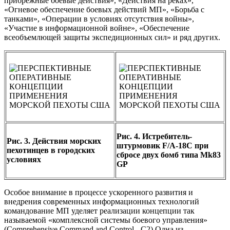
прибрежные боевые действия», «Действия на реках»,
«Огневое обеспечение боевых действий МП», «Борьба с
танками», «Операции в условиях отсутствия войны»,
«Участие в информационной войне», «Обеспечение
всеобъемлющей защиты экспедиционных сил» и ряд других.
Рис. 4. Истребитель-
Рис. 3. Действия морских
штурмовик F/A-18C при
пехотинцев в городских
сбросе двух бомб типа Mk83
условиях
GP
Особое внимание в процессе ускоренного развития и
внедрения современных информационных технологий
командование МП уделяет реализации концепции так
называемой «комплексной системы боевого управления»
(Comprehensive Command and Control - С2).Одна из