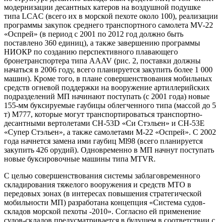
модернизации десантных катеров на воздушной подушке
типа LCAC (всего их в морской пехоте около 100), реализации
программы закупок среднего транспортного самолета MV-22
«Оспрей» (в период с 2001 по 2012 год должно быть
поставлено 360 единиц), а также завершению программы
НИОКР по созданию перспективного плавающего
бронетранспортера типа AAAV (рис. 2, поставки должны
начаться в 2006 году, всего планируется закупить более 1 000
машин). Кроме того, в плане совершенствования мобильных
средств огневой поддержки на вооружение артиллерийских
подразделений МП начинают поступать (с 2001 года) новые
155-мм буксируемые гаубицы облегченного типа (массой до 5
т) М777, которые могут транспортироваться транспортно-
десантными вертолетами CH-53D «Си Стэльен» и СН-53Е
«Супер Стэльен», а также самолетами М-22 «Оспрей». С 2002
года начнется замена ими гаубиц Ml98 (всего планируется
закупить 426 орудий). Одновременно в МП начнут поступать
новые буксировочные машины типа MTVR.
С целью совершенствования системы заблаговременного
складирования тяжелого вооружения и средств МТО в
передовых зонах (в интересах повышения стратегической
мобильности МП) разработана концепция «Система судов-
складов морской пехоты -2010». Согласно ей применение
судов-складов предусматривается в будущем в соответствии с