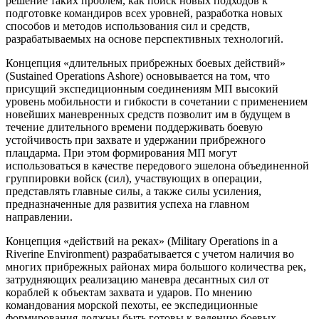
решение таких проблем, как поиск новых подходов к
подготовке командиров всех уровней, разработка новых
способов и методов использования сил и средств,
разрабатываемых на основе перспективных технологий.
Концепция «длительных прибрежных боевых действий»
(Sustained Operations Ashore) основывается на том, что
присущий экспедиционным соединениям МП высокий
уровень мобильности и гибкости в сочетании с применением
новейших маневренных средств позволит им в будущем в
течение длительного времени поддерживать боевую
устойчивость при захвате и удержании прибрежного
плацдарма. При этом формирования МП могут
использоваться в качестве передового эшелона объединенной
группировки войск (сил), участвующих в операции,
представлять главные силы, а также силы усиления,
предназначенные для развития успеха на главном
направлении.
Концепция «действий на реках» (Military Operations in a
Riverine Environment) разрабатывается с учетом наличия во
многих прибрежных районах мира большого количества рек,
затрудняющих реализацию маневра десантных сил от
кораблей к объектам захвата и ударов. По мнению
командования морской пехоты, ее экспедиционные
формирования должны быть готовы к ведению боевых