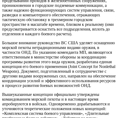
проделывании проходов в железобетонных сооружениях,
проникновении в городские подземные коммуникации, а
также надежно функционирующих систем управления, связи,
разведки и компьютерного обеспечения, отражающих
тактическую обстановку в трехмерном городском
пространстве в масштабе времени, близком к реальному (ими
предусматривается оснастить все подразделения, вплоть до
отделения и каждого боевого расчета).
Большое внимание руководство ВС США уделяет оснащению
морской пехоты нетрадиционными видами оружия, в
частности ОНД. По указанию коменданта МП, являющегося
ответственным в министерстве обороны за координацию
программы развития этого вида оружия, разработана единая
концепция его боевого применения (Joint Concept for Nonlethal
Weapons). Документ, подготовленный в сотрудничестве с
другими видами вооруженных сил, направлен на обеспечение
координации усилий и эффективного использования ресурсов
в процессе развития боевых возможностей ОНД.
Вышеуказанные концепции официально утверждены
командованием морской пехоты и в настоящее время
апробируются в войсках. Одновременно дорабатываются и
уточняются теоретические положения новых концепций:
«Комплексная система боевого управления», «Длительные