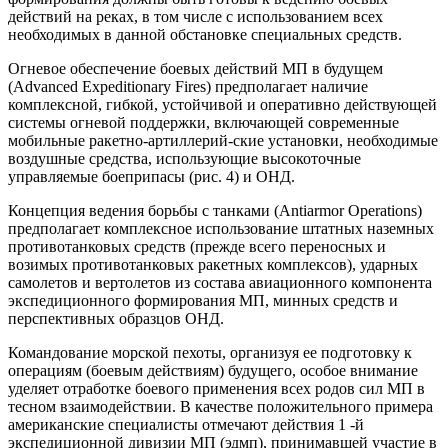
действий на реках, в том числе с использованием всех
необходимых в данной обстановке специальных средств.
Огневое обеспечение боевых действий МП в будущем
(Advanced Expeditionary Fires) предполагает наличие
комплексной, гибкой, устойчивой и оперативно действующей
системы огневой поддержки, включающей современные
мобильные ракетно-артиллерий-ские установки, необходимые
воздушные средства, использующие высокоточные
управляемые боеприпасы (рис. 4) и ОНД.
Концепция ведения борьбы с танками (Antiarmor Operations)
предполагает комплексное использование штатных наземных
противотанковых средств (прежде всего переносных и
возимых противотанковых ракетных комплексов), ударных
самолетов и вертолетов из состава авиационного компонента
экспедиционного формирования МП, минных средств и
перспективных образцов ОНД.
Командование морской пехоты, организуя ее подготовку к
операциям (боевым действиям) будущего, особое внимание
уделяет отработке боевого применения всех родов сил МП в
тесном взаимодействии. В качестве положительного примера
американские специалисты отмечают действия 1 -й
экспедиционной дивизии МП (эдмп), принимавшей участие в