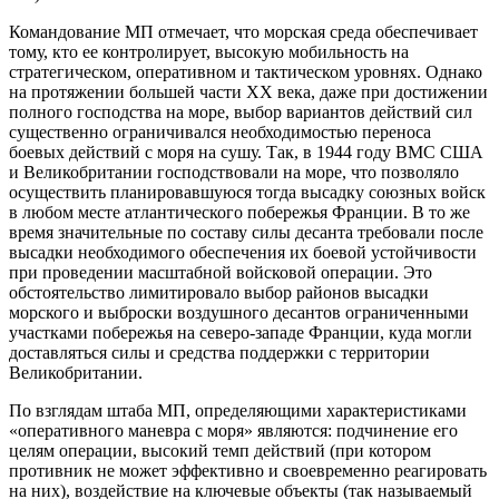
Командование МП отмечает, что морская среда обеспечивает
тому, кто ее контролирует, высокую мобильность на
стратегическом, оперативном и тактическом уровнях. Однако
на протяжении большей части XX века, даже при достижении
полного господства на море, выбор вариантов действий сил
существенно ограничивался необходимостью переноса
боевых действий с моря на сушу. Так, в 1944 году ВМС США
и Великобритании господствовали на море, что позволяло
осуществить планировавшуюся тогда высадку союзных войск
в любом месте атлантического побережья Франции. В то же
время значительные по составу силы десанта требовали после
высадки необходимого обеспечения их боевой устойчивости
при проведении масштабной войсковой операции. Это
обстоятельство лимитировало выбор районов высадки
морского и выброски воздушного десантов ограниченными
участками побережья на северо-западе Франции, куда могли
доставляться силы и средства поддержки с территории
Великобритании.
По взглядам штаба МП, определяющими характеристиками
«оперативного маневра с моря» являются: подчинение его
целям операции, высокий темп действий (при котором
противник не может эффективно и своевременно реагировать
на них), воздействие на ключевые объекты (так называемый