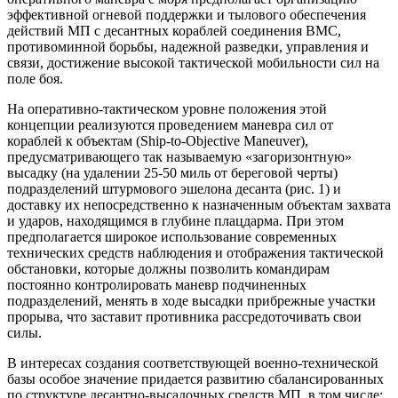
эффективной огневой поддержки и тылового обеспечения
действий МП с десантных кораблей соединения ВМС,
противоминной борьбы, надежной разведки, управления и
связи, достижение высокой тактической мобильности сил на
поле боя.
На оперативно-тактическом уровне положения этой
концепции реализуются проведением маневра сил от
кораблей к объектам (Ship-to-Objective Maneuver),
предусматривающего так называемую «загоризонтную»
высадку (на удалении 25-50 миль от береговой черты)
подразделений штурмового эшелона десанта (рис. 1) и
доставку их непосредственно к назначенным объектам захвата
и ударов, находящимся в глубине плацдарма. При этом
предполагается широкое использование современных
технических средств наблюдения и отображения тактической
обстановки, которые должны позволить командирам
постоянно контролировать маневр подчиненных
подразделений, менять в ходе высадки прибрежные участки
прорыва, что заставит противника рассредоточивать свои
силы.
В интересах создания соответствующей военно-технической
базы особое значение придается развитию сбалансированных
по структуре десантно-высадочных средств МП, в том числе: