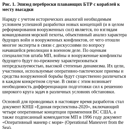
Рис. 1. Эпизод переброски плавающих БТР с кораблей к
месту высадки
Наряду с учетом исторических аналогий необходимым
условием успешной разработки новых концепций (и в целом
реформирования вооруженных сил) является, по взглядам
командования морской пехоты, объективный анализ характера
будущих войн и вооруженных конфликтов, от чего отошли
многие эксперты в связи с дискуссиями по вопросу
начавшейся революции в военном деле. По оценкам
специалистов штаба МП, войны и вооруженные конфликты
будущего будут по-прежнему характеризоваться
непредсказуемостью, высокой степенью динамизма. Их цели,
участники, используемые оперативно-тактические приемы и
средства вооруженной борьбы будут существенно различаться
в каждом конкретном случае. В связи с этим возникает
необходимость дифференциации подготовки сил к решению
широкого круга задач в различных условиях обстановки.
Основой для проводимых в настоящее время разработок стал
документ КНШ «Единая перспектива-2020», включающий
четыре оперативные концепции применения ВС США, а
также подписанный комендантом МП в 1996 году документ
«Оперативный маневр с моря» (Operational Maneuver from the
Sea).