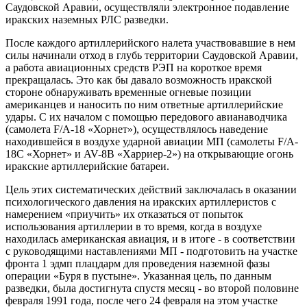
Саудовской Аравии, осуществляли электронное подавление
иракских наземных РЛС разведки.
После каждого артиллерийского налета участвовавшие в нем
силы начинали отход в глубь территории Саудовской Аравии,
а работа авиационных средств РЭП на короткое время
прекращалась. Это как бы давало возможность иракской
стороне обнаруживать временные огневые позиции
американцев и наносить по ним ответные артиллерийские
удары. С их началом с помощью передового авианаводчика
(самолета F/A-18 «Хорнет»), осуществлялось наведение
находившейся в воздухе ударной авиации МП (самолеты F/A-
18С «Хорнет» и AV-8B «Харриер-2») на открывающие огонь
иракские артиллерийские батареи.
Цель этих систематических действий заключалась в оказании
психологического давления на иракских артиллеристов с
намерением «приучить» их отказаться от попыток
использования артиллерии в то время, когда в воздухе
находилась американская авиация, и в итоге - в соответствии
с руководящими наставлениями МП - подготовить на участке
фронта 1 эдмп плацдарм для проведения наземной фазы
операции «Буря в пустыне». Указанная цель, по данным
разведки, была достигнута спустя месяц - во второй половине
февраля 1991 года, после чего 24 февраля на этом участке