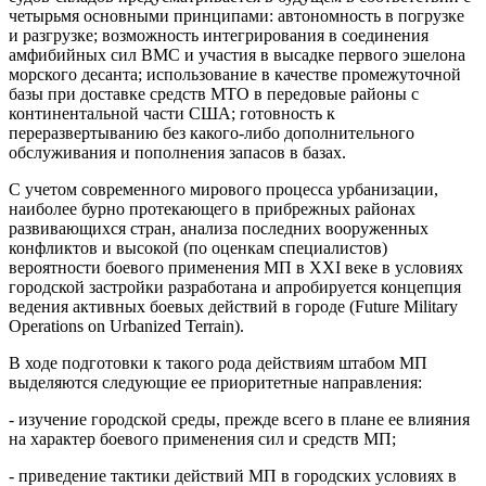
четырьмя основными принципами: автономность в погрузке
и разгрузке; возможность интегрирования в соединения
амфибийных сил ВМС и участия в высадке первого эшелона
морского десанта; использование в качестве промежуточной
базы при доставке средств МТО в передовые районы с
континентальной части США; готовность к
переразвертыванию без какого-либо дополнительного
обслуживания и пополнения запасов в базах.
С учетом современного мирового процесса урбанизации,
наиболее бурно протекающего в прибрежных районах
развивающихся стран, анализа последних вооруженных
конфликтов и высокой (по оценкам специалистов)
вероятности боевого применения МП в XXI веке в условиях
городской застройки разработана и апробируется концепция
ведения активных боевых действий в городе (Future Military
Operations on Urbanized Terrain).
В ходе подготовки к такого рода действиям штабом МП
выделяются следующие ее приоритетные направления:
- изучение городской среды, прежде всего в плане ее влияния
на характер боевого применения сил и средств МП;
- приведение тактики действий МП в городских условиях в