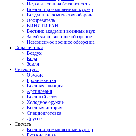
Наука и военная безопасность
Военно-промышленный курьер
Воздушно-космическая оборона
Обозреватель
ВИНИТИ РАН
Вестник академии военных наук
Зарубежное военное обозрение
Независимое военное обозрение
Справочники
Воздух
Вода
Земля
Литература
Оружие
Бронетехника
Военная авиация
Артиллерия
Военный флот
Холодное оружие
Военная история
Спецподготовка
Другое
Скачать
Военно-промышленный курьер
Русские танки