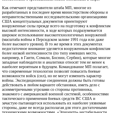
Как отмечают представители штаба МП, многие из
разработанных в последнее время министерством обороны и
неправительственными исследовательскими организациями
США концептуальных документов ориентируют
вооруженные силы прежде всего на подготовку к конфликтам
высокой интенсивности, в ходе которых подразумевается
широкое использование высокотехнологичных вооружений
(масштаба войны в Персидском заливе 1991 года или даже
более высокого уровня). В то же время в этих документах
недостаточное внимание уделяется вооруженным конфликтам
более низкой интенсивности (по типу имевших место,
например, в Гаити, Сомали, Боснии, Сербии), которые многие
западные наблюдатели и аналитики относят тем не менее к
наиболее вероятным в будущем. Командование МП полагает,
что современные технологии позволят повысить боевые
возможности войск (сил), но не могут изменить характер
войны. Экспедиционные соединения должны быть готовы
действовать в любом варианте обстановки, иметь дело с
асимметричными угрозами со стороны противника,
знакомого с американской военной системой, особенностями
тактического применения боевых средств ВС США и
зачастую пытающегося использовать их наиболее уязвимые
стороны, даже не всегда располагая для этого достаточными
техническими возможностями. «Эпицентр» нестабильности