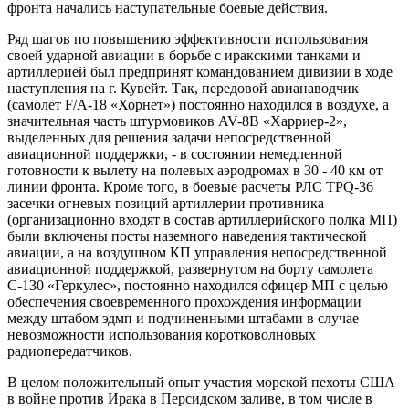
фронта начались наступательные боевые действия.
Ряд шагов по повышению эффективности использования
своей ударной авиации в борьбе с иракскими танками и
артиллерией был предпринят командованием дивизии в ходе
наступления на г. Кувейт. Так, передовой авианаводчик
(самолет F/A-18 «Хорнет») постоянно находился в воздухе, а
значительная часть штурмовиков AV-8B «Харриер-2»,
выделенных для решения задачи непосредственной
авиационной поддержки, - в состоянии немедленной
готовности к вылету на полевых аэродромах в 30 - 40 км от
линии фронта. Кроме того, в боевые расчеты РЛС TPQ-36
засечки огневых позиций артиллерии противника
(организационно входят в состав артиллерийского полка МП)
были включены посты наземного наведения тактической
авиации, а на воздушном КП управления непосредственной
авиационной поддержкой, развернутом на борту самолета
С-130 «Геркулес», постоянно находился офицер МП с целью
обеспечения своевременного прохождения информации
между штабом эдмп и подчиненными штабами в случае
невозможности использования коротковолновых
радиопередатчиков.
В целом положительный опыт участия морской пехоты США
в войне против Ирака в Персидском заливе, в том числе в