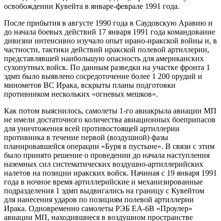
освобождении Кувейта в январе-феврале 1991 года.
После прибытия в августе 1990 года в Саудовскую Аравию и
до начала боевых действий 17 января 1991 года командование
дивизии интенсивно изучало опыт ирано-иракской войны и, в
частности, тактики действий иракской полевой артиллерии,
представлявшей наибольшую опасность для американских
сухопутных войск. По данным разведки на участке фронта 1
эдмп было выявлено сосредоточение более 1 200 орудий и
минометов ВС Ирака, вскрыты планы подготовки
противником нескольких «огневых мешков».
Как потом выяснилось, самолеты 1-го авиакрыла авиации МП
не имели достаточного количества авиационных боеприпасов
для уничтожения всей противостоящей артиллерии
противника в течение первой (воздушной) фазы
планировавшейся операции «Буря в пустыне». В связи с этим
было принято решение о проведении до начала наступления
наземных сил систематических воздушно-артиллерийских
налетов на позиции иракских войск. Начиная с 19 января 1991
года в ночное время артиллерийские и механизированные
подразделения 1 эдмп выдвигались на границу с Кувейтом
для нанесения ударов по позициям полевой артиллерии
Ирака. Одновременно самолеты РЭБ ЕА-6В «Проулер»
авиации МП, находившиеся в воздушном пространстве