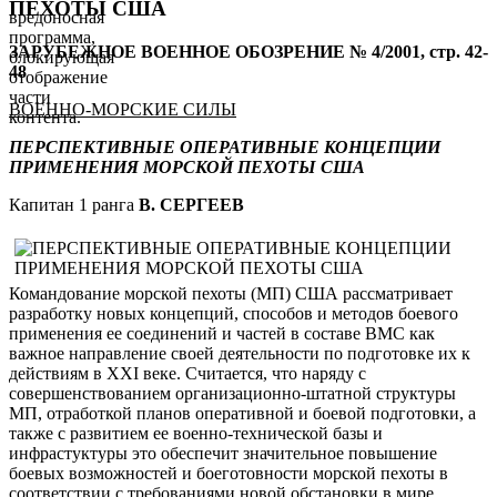
ПЕХОТЫ США
вредоносная
программа,
ЗАРУБЕЖНОЕ ВОЕННОЕ ОБОЗРЕНИЕ № 4/2001, стр. 42-
блокирующая
48
отображение
части
ВОЕННО-МОРСКИЕ СИЛЫ
контента.
ПЕРСПЕКТИВНЫЕ ОПЕРАТИВНЫЕ КОНЦЕПЦИИ
ПРИМЕНЕНИЯ МОРСКОЙ ПЕХОТЫ США
Капитан 1 ранга
В. СЕРГЕЕВ
Командование морской пехоты (МП) США рассматривает
разработку новых концепций, способов и методов боевого
применения ее соединений и частей в составе ВМС как
важное направление своей деятельности по подготовке их к
действиям в XXI веке. Считается, что наряду с
совершенствованием организационно-штатной структуры
МП, отработкой планов оперативной и боевой подготовки, а
также с развитием ее военно-технической базы и
инфрастуктуры это обеспечит значительное повышение
боевых возможностей и боеготовности морской пехоты в
соответствии с требованиями новой обстановки в мире.