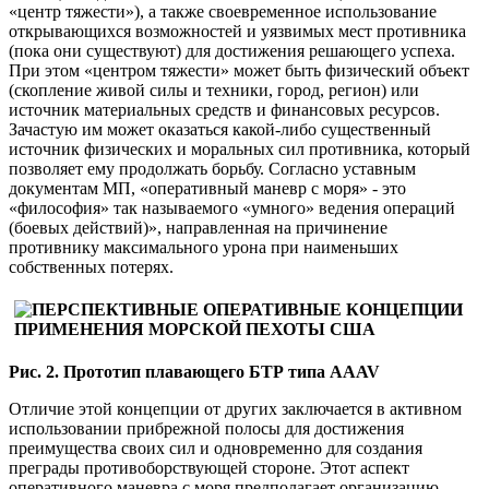
«центр тяжести»), а также своевременное использование
открывающихся возможностей и уязвимых мест противника
(пока они существуют) для достижения решающего успеха.
При этом «центром тяжести» может быть физический объект
(скопление живой силы и техники, город, регион) или
источник материальных средств и финансовых ресурсов.
Зачастую им может оказаться какой-либо существенный
источник физических и моральных сил противника, который
позволяет ему продолжать борьбу. Согласно уставным
документам МП, «оперативный маневр с моря» - это
«философия» так называемого «умного» ведения операций
(боевых действий)», направленная на причинение
противнику максимального урона при наименьших
собственных потерях.
Рис. 2. Прототип плавающего БТР типа AAAV
Отличие этой концепции от других заключается в активном
использовании прибрежной полосы для достижения
преимущества своих сил и одновременно для создания
преграды противоборствующей стороне. Этот аспект
оперативного маневра с моря предполагает организацию