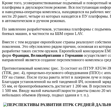
Кроме того, усовершенствованные подъемный и поворотный м
платформы в двухскоростном режиме. Вся поступающая информ
и наводчика-оператора комплекса, находящихся на рабочих ме
нести 20 ракет, четыре из которых находятся в ПУ платформы.
в автоматическом и ручном режимах.
По заявлению разработчиков, установка платформы с подъемн
боевых машин, в частности на ББМ серии LAV.
Вместе с тем ведущие европейские страны реализуют собстве
поколения. Это обусловлено рядом причин, основная из котор
разработке таких систем оружия. Европейский консорциум EMD
фирм
Франции, Великобритании
и
Германии
осуществляет с
направлений является создание перспективного комплекса сред
Противотанковый комплекс (рис. 3) состоит из ПТУР ATGW-3
(ТПК, рис. 4), прицельно-пускового оборудования (ППО) с апп
ПУ на станке. После пуска ракета летит в лазерном луче и по
Благодаря установленной на ней тандемной БЧ, основной заряд
55 мм, ее бронепробиваемость достигает 1 200 мм. В перспекти
1 500 мм. Ввиду малой начальной'скорости ракеты (около 20 м
небольших объемов (бункер, подвал здания и т. п.).