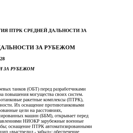
ИЯ ПТРК СРЕДНЕЙ ДАЛЬНОСТИ ЗА
ДАЛЬНОСТИ ЗА РУБЕЖОМ
28
 ЗА РУБЕЖОМ
евых танков (ОБТ) перед разработчиками
ча повышения могущества своих систем.
вотанковые ракетные комплексы (ПТРК),
ьности. Их оснащение противотанковыми
ованные цели на расстояниях,
ированных машин (ББМ), открывает перед
правлениями НИОКР зарубежные военные
ельбы; оснащение ПТРК автоматизированными
ип «выстрелил - забыл»; обеспечение