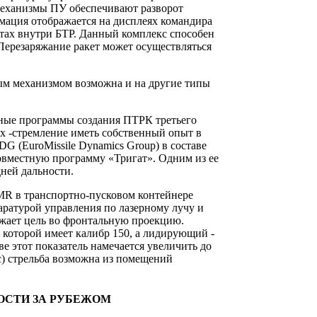
еханизмы ПУ обеспечивают разворот
ация отображается на дисплеях командира
стах внутри БТР. Данный комплекс способен
 Перезаряжание ракет может осуществляться
ым механизмом возможна и на другие типы
нные программы создания ПТРК третьего
ых -стремление иметь собственный опыт в
G (EuroMissile Dynamics Group) в составе
овместную программу «Тригат». Одним из ее
ней дальности.
MR в транспортно-пусковом контейнере
аратурой управления по лазерному лучу и
ражает цель во фронтальную проекцию.
 которой имеет калибр 150, а лидирующий -
ве этот показатель намечается увеличить до
/с) стрельба возможна из помещений