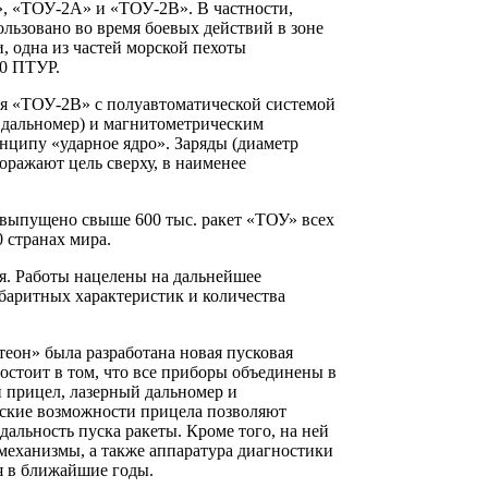
, «ТОУ-2А» и «ТОУ-2В». В частности,
льзовано во время боевых действий в зоне
, одна из частей морской пехоты
20 ПТУР.
я «ТОУ-2В» с полуавтоматической системой
 дальномер) и магнитометрическим
нципу «ударное ядро». Заряды (диаметр
ражают цель сверху, в наименее
 выпущено свыше 600 тыс. ракет «ТОУ» всех
 странах мира.
я. Работы нацелены на дальнейшее
аритных характеристик и количества
еон» была разработана новая пусковая
состоит в том, что все приборы объединены в
 прицел, лазерный дальномер и
еские возможности прицела позволяют
альность пуска ракеты. Кроме того, на ней
еханизмы, а также аппаратура диагностики
я в ближайшие годы.