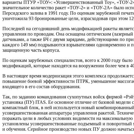
варианты ПТУР «ТОУ»: «Усовершенствованный Toy», «ТОУ-2»
значительное количество ракет «ТОУ-2» и «ТОУ-2А» было испо
Персидского залива в 1991 году. По оценкам зарубежной печати
уничтожила 93 бронированные цели, израсходовав при этом 1
Последней на сегодняшний день модификацией ракеты являетс
управления по проводам. Она оснащена оптическим (лазерный
датчиками, а также БЧ с двумя зарядами, действующими по при
каждого 149 мм) подрываются взрывателями одновременно и по
защищенную часть корпуса.
По оценкам зарубежных специалистов, всего к 2000 году было
модификаций, которые находятся на вооружении более чем в 40
В настоящее время модернизация этого комплекса продолжаетс
повышение боевой эффективности ПТРК, уменьшение массогаб
входящего в его состав оборудования.
Так, по заданию командования сухопутных войск фирмой «Рэйт
установка (ПУ) ITAS. Ее основное отличие от базовой модели 
компактный блок, в ней используется новый комбинированный
усовершенствованная аппаратура управления ракетой. Технич
поражать цели в любых условиях видимости на максимальную д
установлены усовершенствованные подъемный и поворотный м
и обучения. Серийное производство новых ПУ должно начатьс