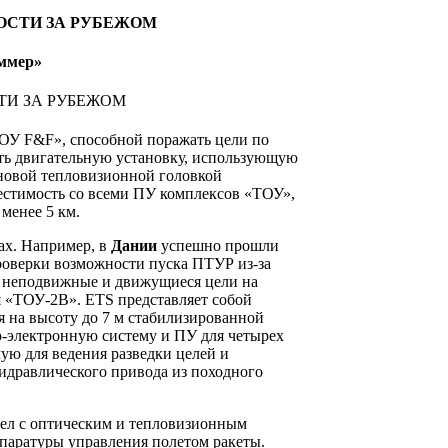
аммер»
ТОУ F&F», способной поражать цели по
ать двигательную установку, использующую
 новой тепловизионной головкой
естимость со всеми ПУ комплексов «ТОУ»,
 менее 5 км.
ах. Например, в
Дании
успешно прошли
проверки возможности пуска ПТУР из-за
 неподвижные и движущиеся цели на
я «ТОУ-2В». ETS представляет собой
 на высоту до 7 м стабилизированной
-электронную систему и ПУ для четырех
ую для ведения разведки целей и
идравлического привода из походного
ел с оптическим и тепловизионным
ппаратуры управления полетом ракеты.