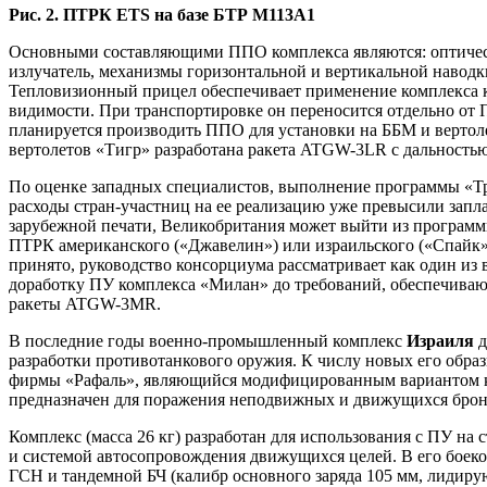
Рис. 2. ПТРК ETS на базе БТР М113А1
Основными составляющими ППО комплекса являются: оптичес
излучатель, механизмы горизонтальной и вертикальной навод
Тепловизионный прицел обеспечивает применение комплекса к
видимости. При транспортировке он переносится отдельно от 
планируется производить ППО для установки на ББМ и вертоле
вертолетов «Тигр» разработана ракета ATGW-3LR с дальностью
По оценке западных специалистов, выполнение программы «Три
расходы стран-участниц на ее реализацию уже превысили запл
зарубежной печати, Великобритания может выйти из программ
ПТРК американского («Джавелин») или израильского («Спайк»)
принято, руководство консорциума рассматривает как один из
доработку ПУ комплекса «Милан» до требований, обеспечива
ракеты ATGW-3MR.
В последние годы военно-промышленный комплекс
Израиля
д
разработки противотанкового оружия. К числу новых его образ
фирмы «Рафаль», являющийся модифицированным вариантом к
предназначен для поражения неподвижных и движущихся брони
Комплекс (масса 26 кг) разработан для использования с ПУ н
и системой автосопровождения движущихся целей. В его боеко
ГСН и тандемной БЧ (калибр основного заряда 105 мм, лидиру