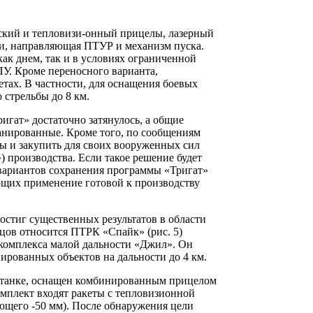
кий и тепловизи-онный прицелы, лазерный
ки, направляющая ПТУР и механизм пуска.
ак днем, так и в условиях ограниченной
ПУ. Кроме переносного варианта,
тах. В частности, для оснащения боевых
 стрельбы до 8 км.
гат» достаточно затянулось, а общие
анированные. Кроме того, по сообщениям
ы и закупить для своих вооруженных сил
 производства. Если такое решение будет
 вариантов сохранения программы «Тригат»
ющих применение готовой к производству
остиг существенных результатов в области
цов относится ПТРК «Спайк» (рис. 5)
омплекса малой дальности «Джил». Он
рованных объектов на дальности до 4 км.
а станке, оснащен комбинированным прицелом
мплект входят ракеты с тепловизионной
ющего -50 мм). После обнаружения цели