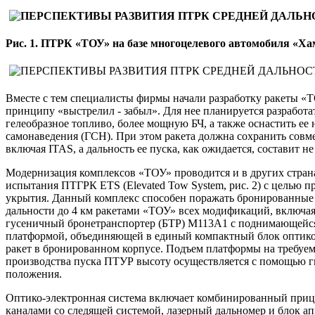
Рис. 1. ПТРК «ТОУ» на базе многоцелевого автомобиля «Х
Вместе с тем специалисты фирмы начали разработку ракеты «
принципу «выстрелил - забыл». Для нее планируется разработ
гелеобразное топливо, более мощную БЧ, а также оснастить ее
самонаведения (ГСН). При этом ракета должна сохранить совм
включая ITAS, а дальность ее пуска, как ожидается, составит не
Модернизация комплексов «ТОУ» проводится и в других стран
испытания ПТГРК ETS (Elevated Tow System, рис. 2) с целью 
укрытия. Данный комплекс способен поражать бронированные
дальности до 4 км ракетами «ТОУ» всех модификаций, включа
гусеничный бронетранспортер (БТР) М113А1 с поднимающейся
платформой, объединяющей в единый компактный блок оптико
ракет в бронированном корпусе. Подъем платформы на требуем
производства пуска ПТУР высоту осуществляется с помощью г
положения.
Оптико-электронная система включает комбинированный приц
каналами со следящей системой, лазерный дальномер и блок а