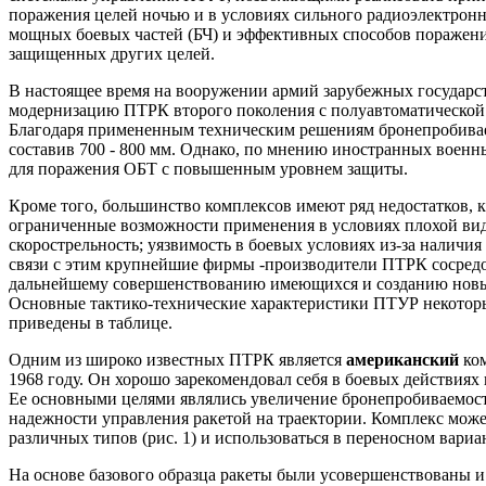
поражения целей ночью и в условиях сильного радиоэлектрон
мощных боевых частей (БЧ) и эффективных способов поражени
защищенных других целей.
В настоящее время на вооружении армий зарубежных государс
модернизацию ПТРК второго поколения с полуавтоматической 
Благодаря примененным техническим решениям бронепробивае
составив 700 - 800 мм. Однако, по мнению иностранных военн
для поражения ОБТ с повышенным уровнем защиты.
Кроме того, большинство комплексов имеют ряд недостатков, 
ограниченные возможности применения в условиях плохой видим
скорострельность; уязвимость в боевых условиях из-за наличи
связи с этим крупнейшие фирмы -производители ПТРК сосредо
дальнейшему совершенствованию имеющихся и созданию новых
Основные тактико-технические характеристики ПТУР некотор
приведены в таблице.
Одним из широко известных ПТРК является
американский
ко
1968 году. Он хорошо зарекомендовал себя в боевых действиях
Ее основными целями являлись увеличение бронепробиваемости
надежности управления ракетой на траектории. Комплекс мож
различных типов (рис. 1) и использоваться в переносном вариа
На основе базового образца ракеты были усовершенствованы и