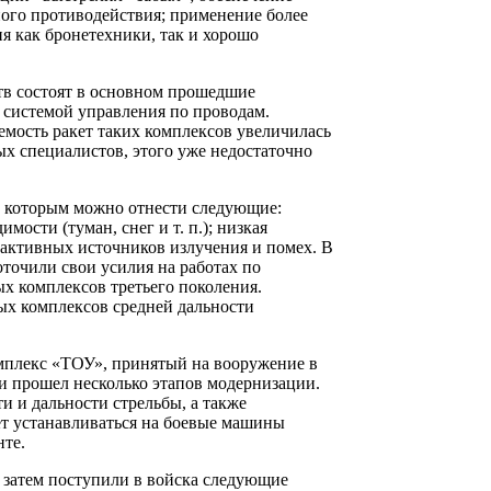
ного противодействия; применение более
я как бронетехники, так и хорошо
тв состоят в основном прошедшие
системой управления по проводам.
мость ракет таких комплексов увеличилась
ых специалистов, этого уже недостаточно
к которым можно отнести следующие:
ости (туман, снег и т. п.); низкая
я активных источников излучения и помех. В
точили свои усилия на работах по
 комплексов третьего поколения.
ых комплексов средней дальности
мплекс «ТОУ», принятый на вооружение в
 и прошел несколько этапов модернизации.
 и дальности стрельбы, а также
ет устанавливаться на боевые машины
нте.
 затем поступили в войска следующие