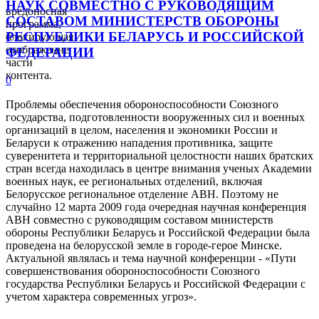
НАУК СОВМЕСТНО С РУКОВОДЯЩИМ
вредоносная
СОСТАВОМ МИНИСТЕРСТВ ОБОРОНЫ
программа,
РЕСПУБЛИКИ БЕЛАРУСЬ И РОССИЙСКОЙ
блокирующая
отображение
ФЕДЕРАЦИИ
части
контента.
0
Проблемы обеспечения обороноспособности Союзного
государства, подготовленности вооруженных сил и военных
организаций в целом, населения и экономики России и
Беларуси к отражению нападения противника, защите
суверенитета и территориальной целостности наших братских
стран всегда находилась в центре внимания ученых Академии
военных наук, ее региональных отделений, включая
Белорусское региональное отделение АВН. Поэтому не
случайно 12 марта 2009 года очередная научная конференция
АВН совместно с руководящим составом министерств
обороны Республики Беларусь и Российской Федерации была
проведена на белорусской земле в городе-герое Минске.
Актуальной являлась и тема научной конференции - «Пути
совершенствования обороноспособности Союзного
государства Республики Беларусь и Российской Федерации с
учетом характера современных угроз».