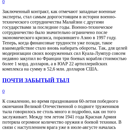
0
Заключенный контракт, как отмечают западные военные
эксперты, стал самым дорогостоящим в истории военно-
технического сотрудничества Малайзии с другими
государствами за последние годы. Военно-техническое
сотрудничество было значительно ограничено после
экономического кризиса, поразившего Азию в 1997 году.
Теперь, когда финансовые трудности уже позади, такое
взаимодействие стало вновь набирать обороты. Так, для целей
модернизации своих вооруженных сил Куала-Лумпур совсем
недавно закупил во Франции три боевых корабля стоимостью
более 1 млрд. долларов, а в ЮАР 22 артиллерийских
комплекса на сумму в 52,6 млн. долларов США.
ПОЧТИ ЗАБЫТЫЙ ТЫЛ
0
К сожалению, во время празднования 60-летия победного
окончания Великой Отечественной о подвиге тружеников
тыла говорилось не столь много и подробно, как он того
заслуживает. Между тем летом 1941 года Красная Армия
потеряла огромное количество оружия и боевой техники. В
связи с наступлением врага уже в июле-августе началась