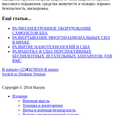
массового поражения. средства живучести и пожаро- взрыво-
безопасность, маскировка.
Ещё статьи...
РАДИОЭЛЕКТРОННОЕ ОБОРУДОВАНИЕ
САМОЛЕТОВ БПА
РАЗВЕРТЫВАНИЕ МНОГОНАЦИОНАЛЬНЫХ СИЛ
В ИРАКЕ
РАЗВИТИЕ НАНОТЕХНОЛОГИЙ В США
РАЗРАБОТКА В США ПЕРСПЕКТИВНЫХ
БЕСПИЛОТНЫХ ЛЕТАТЕЛЬНЫХ АППАРАТОВ ДЛЯ
ВМС
В начало
«
1
2
3
4
5
6
7
8
9
10
»
В конец
Switch to Desktop Version
Copyright © 2014 Hazyin
Издания
Военная мысль
Техника и вооружение
Наука и военная безопасность
Военно-промышленный курьер