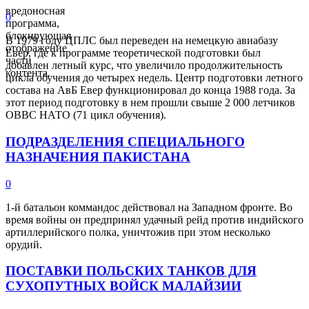
вредоносная
0
программа,
блокирующая
В 1979 году ЦПЛС был переведен на немецкую авиабазу
отображение
Евер, где к программе теоретической подготовки был
части
добавлен летный курс, что увеличило продолжительность
контента.
цикла обучения до четырех недель. Центр подготовки летного
состава на АвБ Евер функционировал до конца 1988 года. За
этот период подготовку в нем прошли свыше 2 000 летчиков
ОВВС НАТО (71 цикл обучения).
ПОДРАЗДЕЛЕНИЯ СПЕЦИАЛЬНОГО
НАЗНАЧЕНИЯ ПАКИСТАНА
0
1-й батальон коммандос действовал на Западном фронте. Во
время войны он предпринял удачный рейд против индийского
артиллерийского полка, уничтожив при этом несколько
орудий.
ПОСТАВКИ ПОЛЬСКИХ ТАНКОВ ДЛЯ
СУХОПУТНЫХ ВОЙСК МАЛАЙЗИИ