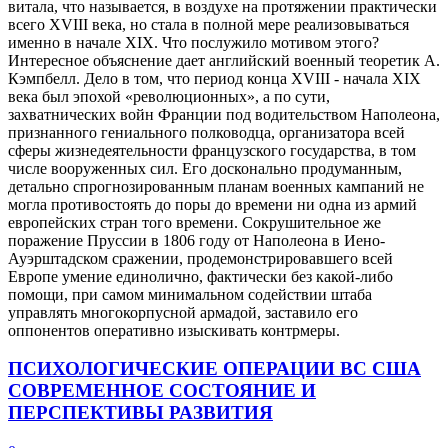
витала, что называется, в воздухе на протяжении практически
всего XVIII века, но стала в полной мере реализовываться
именно в начале XIX. Что послужило мотивом этого?
Интересное объяснение дает английский военный теоретик А.
Кэмпбелл. Дело в том, что период конца XVIII - начала XIX
века был эпохой «революционных», а по сути,
захватнических войн Франции под водительством Наполеона,
признанного гениального полководца, организатора всей
сферы жизнедеятельности французского государства, в том
числе вооруженных сил. Его досконально продуманным,
детально спрогнозированным планам военных кампаний не
могла противостоять до поры до времени ни одна из армий
европейских стран того времени. Сокрушительное же
поражение Пруссии в 1806 году от Наполеона в Иено-
Ауэрштадском сражении, продемонстрировавшего всей
Европе умение единолично, фактически без какой-либо
помощи, при самом минимальном содействии штаба
управлять многокорпусной армадой, заставило его
оппонентов оперативно изыскивать контрмеры.
ПСИХОЛОГИЧЕСКИЕ ОПЕРАЦИИ ВС США
СОВРЕМЕННОЕ СОСТОЯНИЕ И
ПЕРСПЕКТИВЫ РАЗВИТИЯ