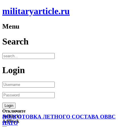
militaryarticle.ru
Menu
Search
Login
Отключите
AdBlock!
ПОДГОТОВКА ЛЕТНОГО СОСТАВА ОВВС
AdBlock
НАТО
—