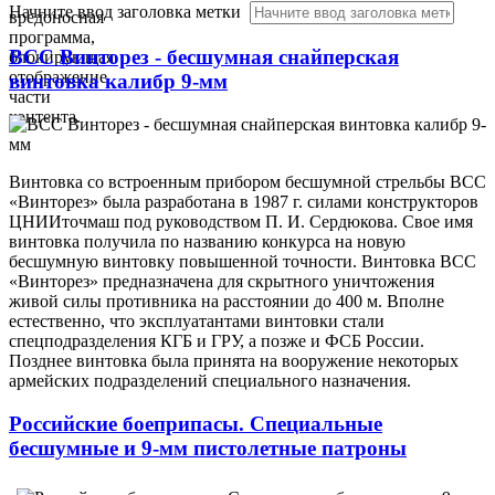
Начните ввод заголовка метки
вредоносная
программа,
ВСС Винторез - бесшумная снайперская
блокирующая
отображение
винтовка калибр 9-мм
части
контента.
Винтовка со встроенным прибором бесшумной стрельбы ВСС
«Винторез» была разработана в 1987 г. силами конструкторов
ЦНИИточмаш под руководством П. И. Сердюкова. Свое имя
винтовка получила по названию конкурса на новую
бесшумную винтовку повышенной точности. Винтовка ВСС
«Винторез» предназначена для скрытного уничтожения
живой силы противника на расстоянии до 400 м. Вполне
естественно, что эксплуатантами винтовки стали
спецподразделения КГБ и ГРУ, а позже и ФСБ России.
Позднее винтовка была принята на вооружение некоторых
армейских подразделений специального назначения.
Российские боеприпасы. Специальные
бесшумные и 9-мм пистолетные патроны