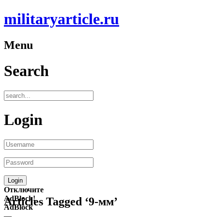
militaryarticle.ru
Menu
Search
Login
Отключите
AdBlock!
Articles Tagged ‘9-мм’
AdBlock
—