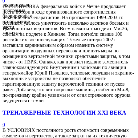
0
вредоносная
ГРУППИРОВКА федеральных войск в Чечне продолжает
программа,
нести потери в ходе организованного сопротивления
блокирующая
ичкерийских сепаратистов. На протяжении 1999-2003 гг.
отображение
боевикам удалось уничтожить несколько десятков боевых и
части
транспортных вертолетов. Всем памятна трагедия с Ми-26,
контента.
сбитым на подлете к Ханкале. Тогда погибли свыше 100
российских военнослужащих. Тяжелые потери 2002 г.
заставили кардинальным образом изменить систему
организации воздушных перевозок и принять меры по
оснащению вертолетной техники средствами защиты, в том
числе - от ПЗРК. Однако, как признал недавно заместитель
главнокомандующего Внутренними войсками по авиации
генерал-майор Юрий Пыльнев, тепловые ловушки и экранно-
выхлопные устройства не позволяют обеспечить
гарантированную защиту вертолетной техники от пусков
ракет. Добавим, что винтокрылые машины, особенно Ми-8,
по-прежнему крайне уязвимы и от огня стрелкового оружия,
ведущегося с земли.
ТРЕНАЖЕРНЫЕ ТЕХНОЛОГИИ XXI ВЕКА
0
В УСЛОВИЯХ постоянного роста стоимости современных
самолетов и вертолетов, а также затрат на их техническую