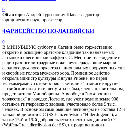
0
Об авторе:
Андрей Гургенович Шаваев - доктор
юридических наук, профессор.
ФАРИСЕЙСТВО ПО-ЛАТВИЙСКИ
0
В МИНУВШУЮ субботу в Латвии было торжественно
открыто и освящено братское кладбище так называемых
латышских легионеров ваффен СС. Местное телевидение и
радио разносили траурные и жизнеутверждающие марши
сводного духового оркестра национальных вооруженных сил
и скорбные голоса мужского хора. Помпезное действо
открыла министр культуры Ингуна Рибене, но перед
телекамерами с готовностью "светились" и многие другие
латвийские политики, депутаты сейма, члены правительства,
представители Минобороны. А вообще в "похоронных
торжествах" в городке Лестене, где уже предано земле 908
останков гитлеровских злодеев, участвовало более 5 тыс.
человек. В основном сами бывшие легионеры из состава 12-й
танковой дивизии СС (SS-Panzerdivision "Hitler Jugend"), а
также 15-й и 19-й добровольческих пехотных дивизий СС
(Waffen-Grenadierdivision der SS), их родственники и