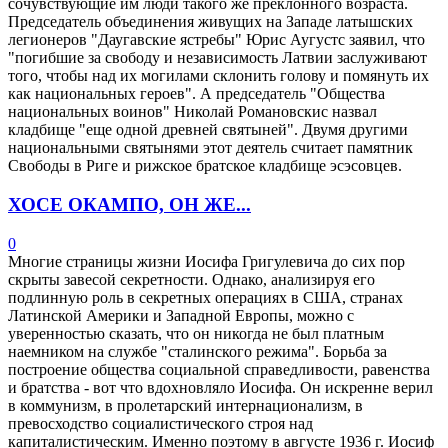
сочувствующие им люди такого же преклонного возраста.
Председатель объединения живущих на Западе латышских
легионеров "Даугавские ястребы" Юрис Аугустс заявил, что
"погибшие за свободу и независимость Латвии заслуживают
того, чтобы над их могилами склонить голову и помянуть их
как национальных героев". А председатель "Общества
национальных воинов" Николай Романовскис назвал
кладбище "еще одной древней святыней". Двумя другими
национальными святынями этот деятель считает памятник
Свободы в Риге и рижское братское кладбище эсэсовцев.
ХОСЕ ОКАМПО, ОН ЖЕ...
0
Многие страницы жизни Иосифа Григулевича до сих пор
скрыты завесой секретности. Однако, анализируя его
подлинную роль в секретных операциях в США, странах
Латинской Америки и Западной Европы, можно с
уверенностью сказать, что он никогда не был платным
наемником на службе "сталинского режима". Борьба за
построение общества социальной справедливости, равенства
и братства - вот что вдохновляло Иосифа. Он искренне верил
в коммунизм, в пролетарский интернационализм, в
превосходство социалистического строя над
капиталистическим. Именно поэтому в августе 1936 г. Иосиф