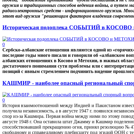
оружия и традиционных способов ведения войны, а путем ма
радиоэлектронных средств - информационного оружия. Мн
этот вид оружия "решающим фактором владения современ
Историческая подоплека СОБЫТИЙ в КОСОВ
0
Сербско-албанские отношения являются одной из «горячих»
последние годы много писали и говорили об «албанском вопро
албанских отношениях в Косово и Метохии, в южных област
достаточного понимания сути проблемы или с интерпретац
позиций с явным стремлением подчинить видение прошлого
КАШМИР - наиболее опасный региональный спо
0
История взаимоотношений между Индией и Пакиcтаном известн
получила независимость, а в августе 1947 г. появился независ
спор из-за Кашмира. Первая война между ними по этому поводу 
августе 1948 г. Она оставила штат Джамму и Кашмир поделен
способствовавший прекращению огня, принял резолюцию № 47 от
свободному и справедливому плебисциту под эгидой ООН с те