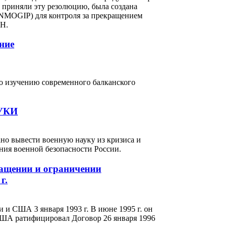
н приняли эту резолюцию, была создана
NMOGIP) для контроля за прекращением
ОН.
ние
по изучению современного балканского
УКИ
ано вывести военную науку из кризиса и
ения военной безопасности России.
ащении и ограничении
г.
и США 3 января 1993 г. В июне 1995 г. он
США ратифицировал Договор 26 января 1996