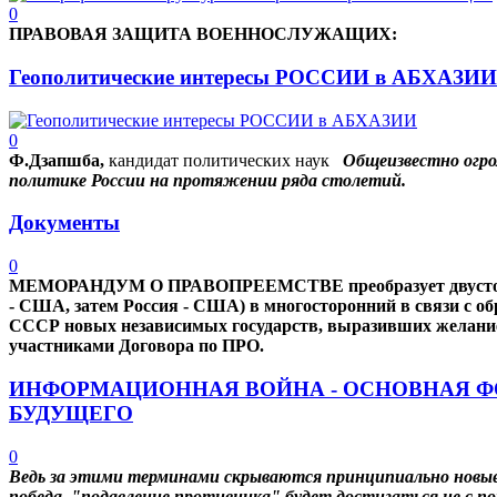
0
ПРАВОВАЯ
ЗАЩИТА
ВОЕННОСЛУЖАЩИХ:
Геополитические интересы РОССИИ в АБХАЗИИ
0
Ф.Дзапшба,
кандидат политических наук
Общеизвестно огро
политике России на протяжении ряда столетий.
Документы
0
МЕМОРАНДУМ О ПРАВОПРЕЕМСТВЕ преобразует двусторо
- США, затем Россия - США) в многосторонний в связи c о
СССР новых независимых государств, выразивших желание 
участниками Договора по ПРО.
ИНФОРМАЦИОННАЯ ВОЙНА - ОСНОВНАЯ 
БУДУЩЕГО
0
Ведь за этими терминами скрываются принципиально новые
победа, "подавление противника" будет достигаться не с п