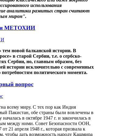
ссированного использования
огие аналитики развитых стран считают
ным миром".
О и МЕТОХИИ
 тем новой балканской истории. В
се» в старой Сербии, т.е. о сербско-
ях Сербии, но, главным образом, без
ией истории исключительно с современных
 потребностям политического момента.
рный вопрос
а всему миру. С тех пор как Индия
имый Пакистан, обе страны были вовлечены в
началась в октябре 1947 г. и закончилась в
ным между ними. Совет Безопасности ООН,
 21 апреля 1948 г., которая призвала к
м, чтобы дать возможность народу Кашмира