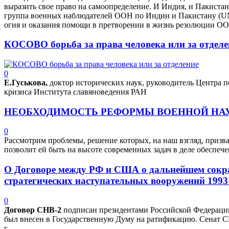
выразить свое право на самоопределение. И Индия, и Пакиста
группа военных наблюдателей ООН по Индии и Пакистану (U
огня и оказания помощи в претворении в жизнь резолюции О
КОСОВО борьба за права человека или за отделе
0
Е.Гуськова,
доктор исторических наук, руководитель Центра 
кризиса Института славяноведения РАН
НЕОБХОДИМОСТЬ РЕФОРМЫ ВОЕННОЙ НА
0
Рассмотрим проблемы, решение которых, на наш взгляд, призв
позволит ей быть на высоте современных задач в деле обеспеч
О Договоре между РФ и США о дальнейшем сокр
стратегических наступательных вооружений 1993 
0
Договор СНВ-2
подписан президентами Российской Федерации 
был внесен в Государственную Думу на ратификацию. Сенат 
г.