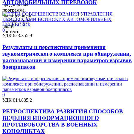
АВТОМОБИЛЬНЫХ ПЕРЕВОЗОК
вредоносная
программа,
блокирующая
отображение
части
0
контента.
УДК 623.355.9
Результаты и перспективы применения
звукометрического комплекса при обнаружении,
распознавании и измерении параметров взрывов
боеприпасов
0
УДК 614.835.2
РЕТРОСПЕКТИВА РАЗВИТИЯ СПОСОБОВ
ВЕДЕНИЯ ИНФОРМАЦИОННОГО
ПРОТИВОБОРСТВА В ВОЕННЫХ
КОНФЛИКТАХ