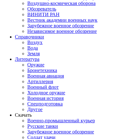
Воздушно-космическая оборона
Обозреватель
ВИНИТИ РАН
Вестник академии военных наук
Зарубежное военное обозрение
Независимое военное обозрение
Справочники
Воздух
Вода
Земля
Литература
Оружие
Бронетехника
Военная авиация
Артиллерия
Военный флот
Холодное оружие
Военная история
Спецподготовка
Другое
Скачать
Военно-промышленный курьер
Русские танки
Зарубежное военное обозрение
Солдат удачи