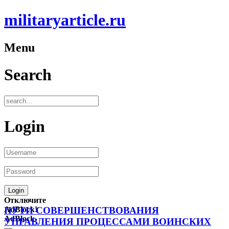
militaryarticle.ru
Menu
Search
Login
Отключите
AdBlock!
ПУТИ СОВЕРШЕНСТВОВАНИЯ
AdBlock
УПРАВЛЕНИЯ ПРОЦЕССАМИ ВОИНСКИХ
—