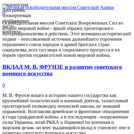
вредоносная
программа,
0
блокирующая
отображение
Освободительная миссия Советских Вооруженных Сил во
части
второй мировой войне - яркий образец пролетарского
контента.
интернационализма в действии. Этот всемирно-исторический
подвиг - неиссякаемый источник дальнейшего упрочения
нерушимого союза народов и армий братских стран
социализма, всех сил мира и социального прогресса в их
борьбе против поджигателей новой мировой войны.
ВКЛАД М. В. ФРУНЗЕ в развитие советского
военного искусства
0
М. В. Фрунзе вошел в историю нашего государства как
крупнейший политический и военный деятель, талантливый
пролетарский полководец ленинской школы, не знавший
поражений. Возглавляя армейские и фронтовые объединения
в годы гражданской войны, а в последующем - вооруженные
силы Украины, штаб РККА и Наркомат по военным и
морским делам, он внес выдающийся вклад в становлег ние и
развитие советского военного искусства.