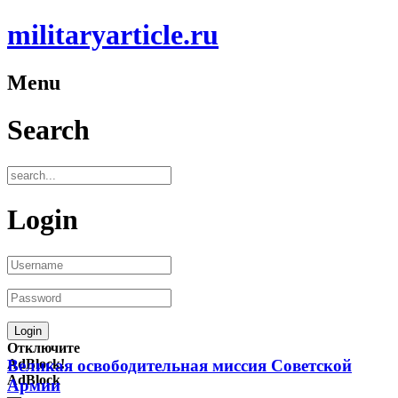
militaryarticle.ru
Menu
Search
Login
Отключите
AdBlock!
Великая освободительная миссия Советской
AdBlock
Армии
—