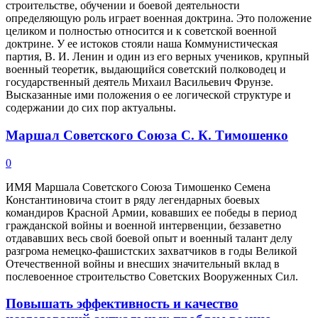
строительстве, обучении и боевой деятельности
определяющую роль играет военная доктрина. Это положение
целиком и полностью относится и к советской военной
доктрине. У ее истоков стояли наша Коммунистическая
партия, В. И. Ленин и один из его верных учеников, крупный
военный теоретик, выдающийся советский полководец и
государственный деятель Михаил Васильевич Фрунзе.
Высказанные ими положения о ее логической структуре и
содержании до сих пор актуальны.
Маршал Советского Союза С. К. Тимошенко
0
ИМЯ Маршала Советского
Союза Тимошенко Семена
Константиновича стоит в ряду легендарных боевых
командиров Красной Армии, ковавших ее победы в период
гражданской войны и военной интервенции, беззаветно
отдававших весь свой боевой опыт и военный талант делу
разгрома немецко-фашистских захватчиков в
годы Великой
Отечественной войны и внесших значительный вклад в
послевоенное строительство Советских Вооруженных Сил.
Повышать эффективность и качество