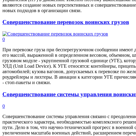
являются создание новых перспективных и совершенствование
новых подходов в организации связи.
Совершенствование перевозок воинских грузов
0
При перевозке груза при бесперегрузочном сообщении имеют де
его массой, выраженной в определенном весовом, объемном, 
грузовом модуле - укрупненной грузовой единице (УГЕ), кото
УЛД (Unit Load Device). К УГЕ относятся: контейнеры, прицеп
автомобилей; кузова вагонов, допускаемых к перевозке по же
роудрейлеры и лихтеры. В авиации к категории УГЕ причисляю
- стоп-пакеты и связки.
Совершенствование системы управления воински
0
Совершенствование системы управления связано с преодоление
практического характера, необходимостью комплексного решен
пути. Дело в том, что научно-технический прогресс в военной 
увеличением масштаба военных действий, расширением перечн