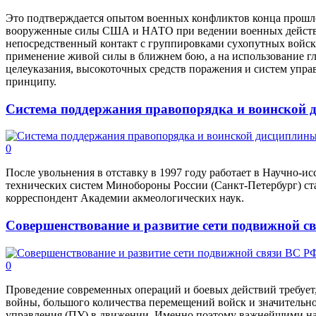
Это подтверждается опытом военных конфликтов конца прошло
вооруженные силы США и НАТО при ведении военных действи
непосредственный контакт с группировками сухопутных войск 
применение живой силы в ближнем бою, а на использование г
целеуказания, высокоточных средств поражения и систем упра
принципу.
Система поддержания правопорядка и воинской
0
После увольнения в отставку в 1997 году работает в Научно-и
технических систем Минобороны России (Санкт-Петербург) ст
корреспондент Академии акмеологических наук.
Совершенствование и развитие сети подвижной с
0
Проведение современных операций и боевых действий требует,
войны, большого количества перемещений войск и значительн
управления (ПУ) в движении. Именно поэтому важнейшими на