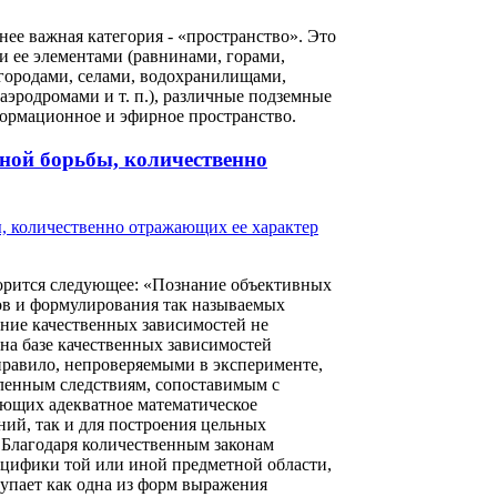
нее важная категория - «пространство». Это
и ее элементами (равнинами, горами,
 городами, селами, водохранилищами,
эродромами и т. п.), различные подземные
формационное и эфирное пространство.
ной борьбы, количественно
орится следующее: «Познание объективных
ов и формулирования так называемых
ние качественных зависимостей не
на базе качественных зависимостей
правило, непроверяемыми в эксперименте,
еленным следствиям, сопоставимым с
ающих адекватное математическое
ний, так и для построения цельных
. Благодаря количественным законам
цифики той или иной предметной области,
тупает как одна из форм выражения