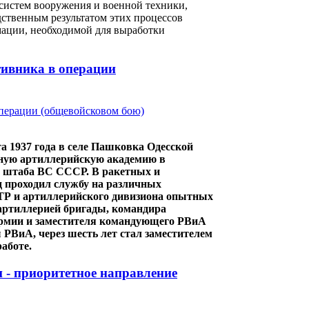
 систем вооружения и военной техники,
ственным результатом этих процессов
мации, необходимой для выработки
тивника в операции
1937 года в селе Пашковка Одесской
нную артиллерийскую академию в
го штаба ВС СССР. В ракетных и
д проходил службу на различных
ОТР и артиллерийского дивизиона опытных
артиллерией бригады, командира
армии и заместителя командующего РВиА
РВиА, через шесть лет стал заместителем
аботе.
 - приоритетное направление