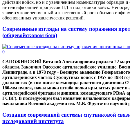
действий войск, но и с увеличением номенклатуры образцов и
интенсификацией процессов ПД и подготовки войск. Непосред
является количественный и качественный рост объемов инфор
обоснованных управленческих решений.
Современные взгляды на систему поражения про
(общевойсковом бою)
0
САПОЖИНСКИЙ Виталий Александрович родился 22 марта 
области. Закончил Одесское артиллерийское училище, Вое
Ленинграде, а в 1978 году - Военную академию Генерально
артиллерийских частях Сухопутных войск с 1957 по 1983 го
должностях (в том числе командира ракетного дивизиона 
180-мм пушек, начальника штаба полка крылатых ракет и 
артиллерийской бригады и дивизии, командующего РВиА 
ГСВГ). В последующем был назначен начальником кафедры 
начальника Военной академии им. М.В. Фрунзе по научной р
Создание современной системы спутниковой связи
исследований института