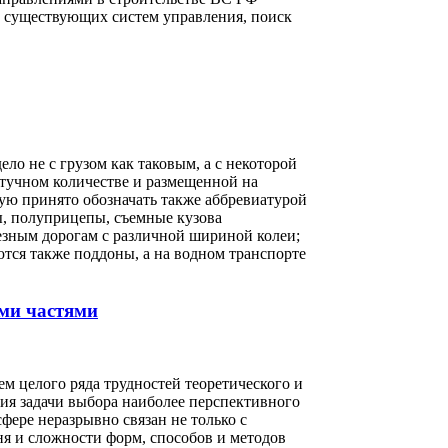
 существующих систем управления, поиск
ло не с грузом как таковым, а с некоторой
штучном количестве и размещенной на
рую принято обозначать также аббревиатурой
ы, полуприцепы, съемные кузова
лезным дорогам с различной шириной колеи;
тся также поддоны, а на водном транспорте
ми частями
м целого ряда трудностей теоретического и
ия задачи выбора наиболее перспективного
сфере неразрывно связан не только с
я и сложности форм, способов и методов