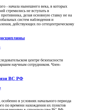
го - начала нынешнего века, в которых
й стремились не вступать в
противника, делая основную ставку не на
лобальных систем наблюдения и
вления, действующих по сетецентрическому
 дисциплины
сследовательском центре безопасности
аршим научным сотрудником. Член-
вязи ВС РФ
 особенно в условиях начального периода
ого по времени нахождения их пунктов
правлениями в строительстве ВС РФ