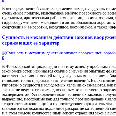
В непосредственной связи со временем находится другая, не ме
очень емкое понятие, включающее земную поверхность со всем
пустынями, арктическими районами, реками, лесами, озерами,
гидросооружениями, железными и автомобильными дорогами, а
сооружения и выработки, воздушное, космическое, а также ин
Сущность и механизм действия законов вооружен
отражающих ее характер
0
В Философской энциклопедии по этому аспекту проблемы гов
закономерностей начинается обычно с изучения опытных факт
качественных зависимостей между изучаемыми явлениями. Зна
позволяет точно предсказывать течение явлений. Высказанные 
гипотезы о сущности наблюдаемых явлений оказываются, как 
так как не ведут к строгим однозначным количественно опред
экспериментом. Установление количественных законов, получ
выражение, необходимо как для точного прогнозирования явле
теоретических концепций и их последующего доказательства..
становится возможным подлинное раскрытие качественной спе
и в этом смысле количественный аспект отражения закона выс