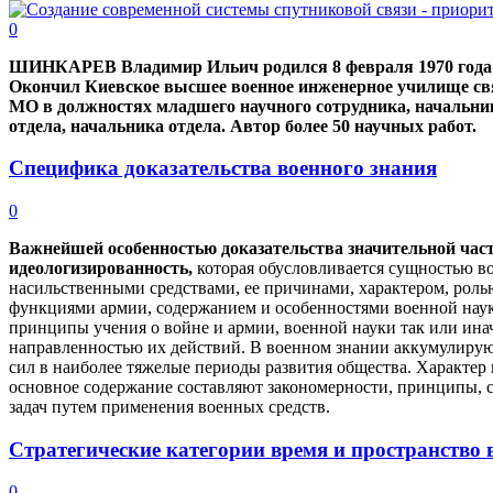
0
ШИНКАРЕВ Владимир Ильич родился 8 февраля 1970 года в
Окончил Киевское высшее военное инженерное училище свя
МО в должностях младшего научного сотрудника, начальни
отдела, начальника отдела. Автор более 50 научных работ.
Специфика доказательства военного знания
0
Важнейшей особенностью доказательства значительной част
идеологизированность,
которая обусловливается сущностью 
насильственными средствами, ее причинами, характером, роль
функциями армии, содержанием и особенностями военной науки
принципы учения о войне и армии, военной науки так или ина
направленностью их действий. В военном знании аккумулиру
сил в наиболее тяжелые периоды развития общества. Характер в
основное содержание составляют закономерности, принципы, 
задач путем применения военных средств.
Стратегические категории время и пространство 
0