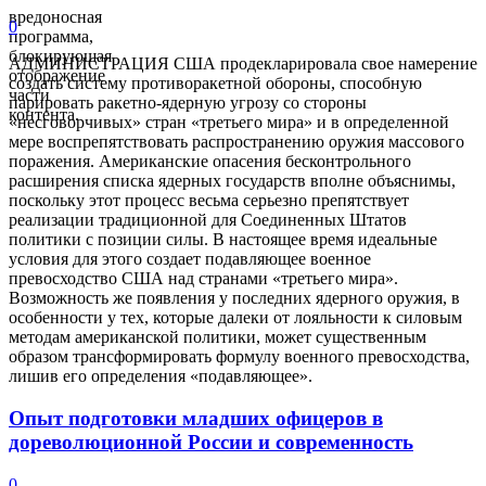
вредоносная
0
программа,
блокирующая
АДМИНИСТРАЦИЯ США продекларировала свое намерение
отображение
создать систему противоракетной обороны, способную
части
парировать ракетно-ядерную угрозу со стороны
контента.
«несговорчивых» стран «третьего мира» и в определенной
мере воспрепятствовать распространению оружия массового
поражения. Американские опасения бесконтрольного
расширения списка ядерных государств вполне объяснимы,
поскольку этот процесс весьма серьезно препятствует
реализации традиционной для Соединенных Штатов
политики с позиции силы. В настоящее время идеальные
условия для этого создает подавляющее военное
превосходство США над странами «третьего мира».
Возможность же появления у последних ядерного оружия, в
особенности у тех, которые далеки от лояльности к силовым
методам американской политики, может существенным
образом трансформировать формулу военного превосходства,
лишив его определения «подавляющее».
Опыт подготовки младших офицеров в
дореволюционной России и современность
0