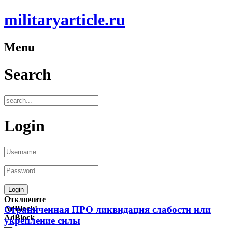
militaryarticle.ru
Menu
Search
Login
Отключите
AdBlock!
Ограниченная ПРО ликвидация слабости или
AdBlock
укрепление силы
—