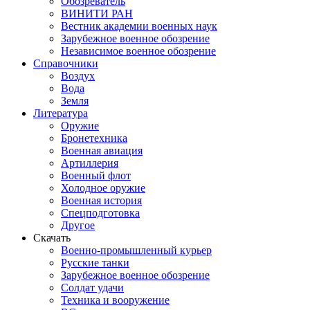
Обозреватель
ВИНИТИ РАН
Вестник академии военных наук
Зарубежное военное обозрение
Независимое военное обозрение
Справочники
Воздух
Вода
Земля
Литература
Оружие
Бронетехника
Военная авиация
Артиллерия
Военный флот
Холодное оружие
Военная история
Спецподготовка
Другое
Скачать
Военно-промышленный курьер
Русские танки
Зарубежное военное обозрение
Солдат удачи
Техника и вооружение