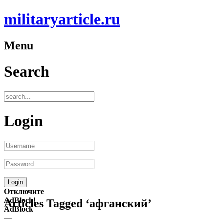
militaryarticle.ru
Menu
Search
Login
Отключите
AdBlock!
Articles Tagged ‘афганский’
AdBlock
—