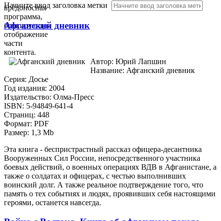
Начните ввод заголовка метки
вредоносная
программа,
Афганский дневник
блокирующая
отображение
части
контента.
Автор: Юрий Лапшин
Название: Афганский дневник
Серия: Досье
Год издания: 2004
Издательство: Олма-Пресс
ISBN: 5-94849-641-4
Страниц: 448
Формат: PDF
Размер: 1,3 Mb
Эта книга - беспристрастный рассказ офицера-десантника
Вооруженных Сил России, непосредственного участника
боевых действий, о военных операциях ВДВ в Афганистане, а
также о солдатах и офицерах, с честью выполнивших
воинский долг. А также реальное подтверждение того, что
память о тех событиях и людях, проявивших себя настоящими
героями, останется навсегда.