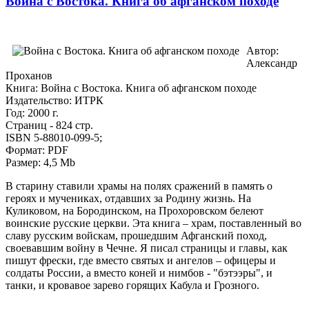
Война с Востока. Книга об афганском походе
Автор:
Александр
Проханов
Книга: Война с Востока. Книга об афганском походе
Издательство: ИТРК
Год: 2000 г.
Страниц - 824 стр.
ISBN 5-88010-099-5;
Формат: PDF
Размер: 4,5 Mb
В старину ставили храмы на полях сражений в память о
героях и мучениках, отдавших за Родину жизнь. На
Куликовом, на Бородинском, на Прохоровском белеют
воинские русские церкви. Эта книга – храм, поставленный во
славу русским войскам, прошедшим Афганский поход,
своевавшим войну в Чечне. Я писал страницы и главы, как
пишут фрески, где вместо святых и ангелов – офицеры и
солдаты России, а вместо коней и нимбов - "бэтээры", и
танки, и кровавое зарево горящих Кабула и Грозного.