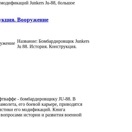
модификаций Junkers Ju-88, большое
укция. Вооружение
Название: Бомбардировщик Junkers
Ju 88. История. Конструкция.
фтваффе - бомбардировщику JU-88. В
амолета, его боевой карьере, приводятся
ристики его модификаций. Книга
 вопросами истории и развития военной