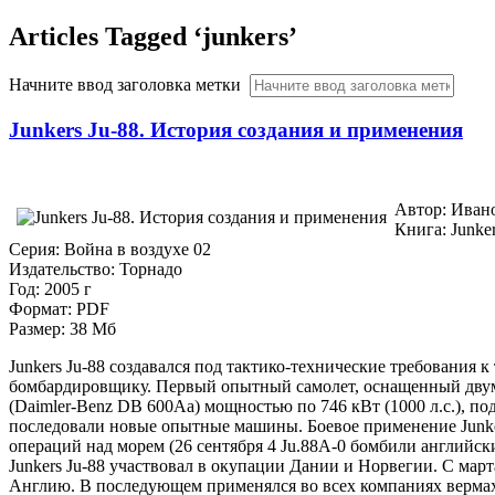
Articles Tagged ‘junkers’
Начните ввод заголовка метки
Junkers Ju-88. История создания и применения
Автор: Иван
Книга: Junke
Серия: Война в воздухе 02
Издательство: Торнадо
Год: 2005 г
Формат: PDF
Размер: 38 Мб
Junkers Ju-88 создавался под тактико-технические требования 
бомбардировщику. Первый опытный самолет, оснащенный дву
(Daimler-Benz DB 600Aa) мощностью по 746 кВт (1000 л.с.), под
последовали новые опытные машины. Боевое применение Junkers
операций над морем (26 сентября 4 Ju.88A-0 бомбили английски
Junkers Ju-88 участвовал в окупации Дании и Норвегии. С мар
Англию. В последующем применялся во всех компаниях вермах