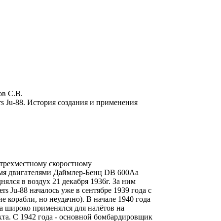
ов С.В.
rs Ju-88. История создания и применения
к трехместному скоростному
мя двигателями Даймлер-Бенц DB 600Aa
нялся в воздух 21 декабря 1936г. За ним
 Ju-88 началось уже в сентябре 1939 года с
е корабли, но неудачно). В начале 1940 года
та широко применялся для налётов на
та. С 1942 года - основной бомбардировщик