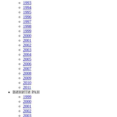
1993
1994
1995
1996
1997
1998
1999
2000
2001
2002
2003
2004
2005
2006
2007
2008
2009
2010
2011
ВИНИТИ РАН
1999
2000
2001
2002
2003