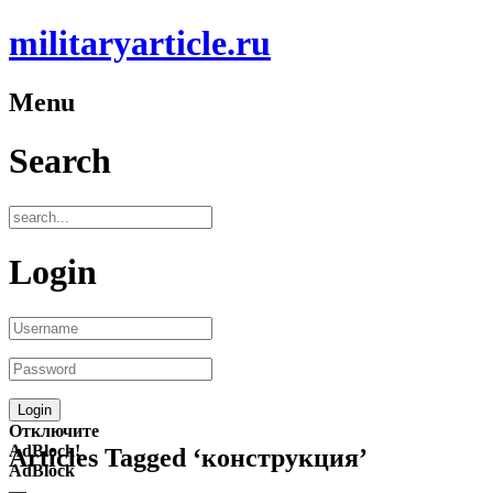
militaryarticle.ru
Menu
Search
Login
Отключите
AdBlock!
Articles Tagged ‘конструкция’
AdBlock
—