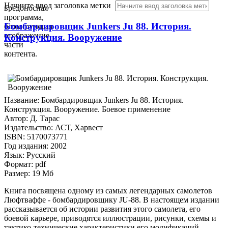
Начните ввод заголовка метки
вредоносная
программа,
Бомбардировщик Junkers Ju 88. История.
блокирующая
отображение
Конструкция. Вооружение
части
контента.
Название: Бомбардировщик Junkers Ju 88. История.
Конструкция. Вооружение. Боевое применение
Автор: Д. Тарас
Издательство: АСТ, Харвест
ISBN: 5170073771
Год издания: 2002
Язык: Русский
Формат: pdf
Размер: 19 Мб
Книга посвящена одному из самых легендарных самолетов
Люфтваффе - бомбардировщику JU-88. В настоящем издании
рассказывается об истории развития этого самолета, его
боевой карьере, приводятся иллюстрации, рисунки, схемы и
тактико-технические характеристики его модификаций.