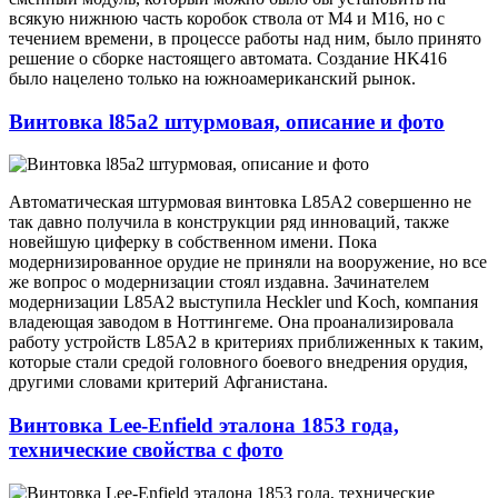
всякую нижнюю часть коробок ствола от М4 и М16, но с
течением времени, в процессе работы над ним, было принято
решение о сборке настоящего автомата. Создание HK416
было нацелено только на южноамериканский рынок.
Винтовка l85a2 штурмовая, описание и фото
Автоматическая штурмовая винтовка L85A2 совершенно не
так давно получила в конструкции ряд инноваций, также
новейшую циферку в собственном имени. Пока
модернизированное орудие не приняли на вооружение, но все
же вопрос о модернизации стоял издавна. Зачинателем
модернизации L85A2 выступила Heckler und Koch, компания
владеющая заводом в Ноттингеме. Она проанализировала
работу устройств L85A2 в критериях приближенных к таким,
которые стали средой головного боевого внедрения орудия,
другими словами критерий Афганистана.
Винтовка Lee-Enfield эталона 1853 года,
технические свойства с фото