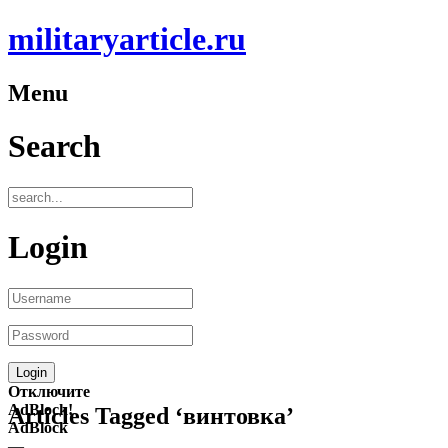
militaryarticle.ru
Menu
Search
Login
Отключите
AdBlock!
Articles Tagged ‘винтовка’
AdBlock
—