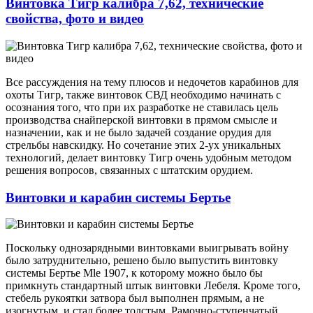
Винтовка Тигр калибра 7,62, технические
свойства, фото и видео
Все рассуждения на тему плюсов и недочетов карабинов для
охоты Тигр, также винтовок СВД необходимо начинать с
осознания того, что при их разработке не ставилась цель
производства снайперской винтовки в прямом смысле и
назначении, как и не было задачей создание орудия для
стрельбы навскидку. Но сочетание этих 2-ух уникальных
технологий, делает винтовку Тигр очень удобным методом
решения вопросов, связанных с штатским орудием.
Винтовки и карабин системы Бертье
Поскольку однозарядными винтовками выигрывать войну
было затруднительно, решено было выпустить винтовку
системы Бертье Mle 1907, к которому можно было бы
примкнуть стандартный штык винтовки Лебеля. Кроме того,
стебель рукоятки затвора был выполнен прямым, а не
изогнутым, и стал более толстым. Рамочно-ступенчатый