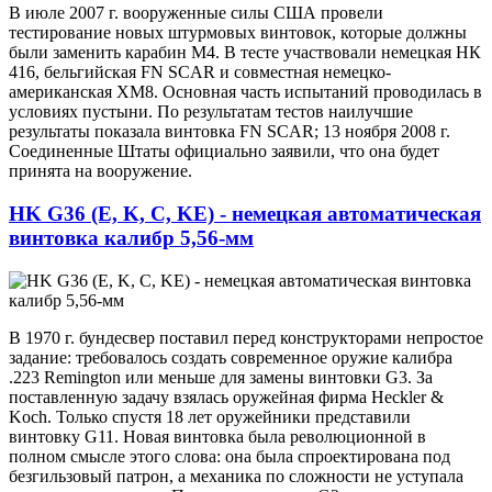
В июле 2007 г. вооруженные силы США провели
тестирование новых штурмовых винтовок, которые должны
были заменить карабин М4. В тесте участвовали немецкая НК
416, бельгийская FN SCAR и совместная немецко-
американская ХМ8. Основная часть испытаний проводилась в
условиях пустыни. По результатам тестов наилучшие
результаты показала винтовка FN SCAR; 13 ноября 2008 г.
Соединенные Штаты официально заявили, что она будет
принята на вооружение.
HK G36 (E, K, C, KE) - немецкая автоматическая
винтовка калибр 5,56-мм
В 1970 г. бундесвер поставил перед конструкторами непростое
задание: требовалось создать современное оружие калибра
.223 Remington или меньше для замены винтовки G3. За
поставленную задачу взялась оружейная фирма Heckler &
Koch. Только спустя 18 лет оружейники представили
винтовку G11. Новая винтовка была революционной в
полном смысле этого слова: она была спроектирована под
безгильзовый патрон, а механика по сложности не уступала