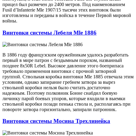
прицел был размечен до 2400 метров. Под наименованием
Fusil d’Infanterie Mle 1907/15 тысячи этих винтовок были
изготовлены и переданы в войска в течение Первой мировой
войны.
Винтовки системы Лебеля Mle 1886
В 1886 году французским оружейникам удалось разработать
первый в мире патрон с бездымным порохом, названный
позднее 8x50R Lebel. Высокое давление этого боеприпаса
требовало применения винтовки с прочной затворной
группой. Ствольная коробка винтовки Mle 1885 отвечала этим
условиям, однако запирание гребнем затвора за вырез
ствольной коробки нельзя было считать достаточно
надежным. Поэтому полковник Бонне снабдил боевую
личинку парой боевых упоров, которые входили в выемки
ствольной коробки позади пенька ствола и, располагаясь при
повороте затвора горизонтально, запирали патронник.
Винтовки системы Мосина Трехлинейка