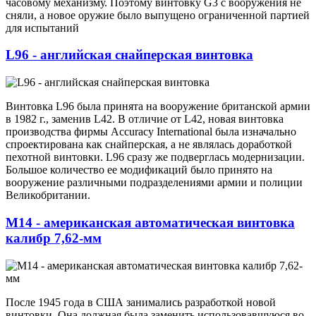
часовому механизму. Поэтому винтовку G3 с вооружения не
сняли, а новое оружие было выпущено ограниченной партией
для испытаний
L96 - английская снайперская винтовка
Винтовка L96 была принята на вооружение британской армии
в 1982 г., заменив L42. В отличие от L42, новая винтовка
производства фирмы Accuracy International была изначально
спроектирована как снайперская, а не являлась доработкой
пехотной винтовки. L96 сразу же подверглась модернизации.
Большое количество ее модификаций было принято на
вооружение различными подразделениями армии и полиции
Великобритании.
M14 - американская автоматическая винтовка
калибр 7,62-мм
После 1945 года в США занимались разработкой новой
винтовки. Она должная была заменить использовавшуюся во