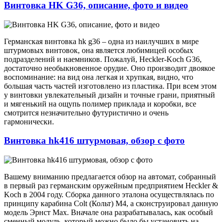
Винтовка HK G36, описание, фото и видео
Германская винтовка hk g36 – одна из наилучших в мире
штурмовых винтовок, она является любимицей особых
подразделений и наемников. Пожалуй, Heckler-Koch G36,
достаточно необыкновенное орудие. Оно производит двоякое
воспоминание: на вид она легкая и хрупкая, видно, что
большая часть частей изготовлено из пластика. При всем этом
у винтовки увлекательный дизайн и точные грани, приятный
и мягенький на ощупь полимер приклада и коробки, все
смотрится незначительно футуристично и очень
гармонически.
Винтовка hk416 штурмовая, обзор с фото
Вашему вниманию предлагается обзор на автомат, собранный
в первый раз германским оружейным предприятием Heckler &
Koch в 2004 году. Сборка данного эталона осуществлялась по
принципу карабина Colt (Кольт) M4, а сконструировал данную
модель Эрнст Мах. Вначале она разрабатывалась, как особый
сменный модуль, который можно было бы установить на