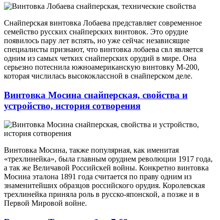
Снайперская винтовка Лобаева представляет современное
семейство русских снайперских винтовок. Это орудие
появилось пару лет вспять, но уже сейчас независящие
специалисты признают, что винтовка лобаева свл является
одним из самых четких снайперских орудий в мире. Она
серьезно потеснила южноамериканскую винтовку M-200,
которая числилась высококлассной в снайперском деле.
Винтовка Мосина снайперская, свойства и
устройство, история сотворения
Винтовка Мосина, также популярная, как именитая
«трехлинейка», была главным орудием революции 1917 года,
а так же Величавой Российскей войны. Конкретно винтовка
Мосина эталона 1891 года считается по праву одним из
знаменитейших образцов российского орудия. Королевская
трехлинейка приняла роль в русско-японской, а позже и в
Первой Мировой войне.