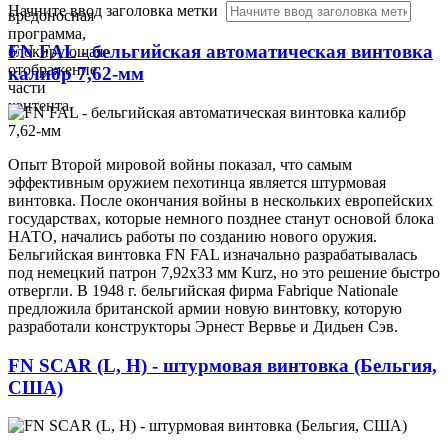
Начните ввод заголовка метки
вредоносная
программа,
FN FAL - бельгийская автоматическая винтовка
блокирующая
отображение
калибр 7,62-мм
части
контента.
Опыт Второй мировой войны показал, что самым
эффективным оружием пехотинца является штурмовая
винтовка. После окончания войны в нескольких европейских
государствах, которые немного позднее станут основой блока
НАТО, начались работы по созданию нового оружия.
Бельгийская винтовка FN FAL изначально разрабатывалась
под немецкий патрон 7,92x33 мм Kurz, но это решение быстро
отвергли. В 1948 г. бельгийская фирма Fabrique Nationale
предложила британской армии новую винтовку, которую
разработали конструкторы Эрнест Вервье и Дидьен Сэв.
FN SCAR (L, H) - штурмовая винтовка (Бельгия,
США)