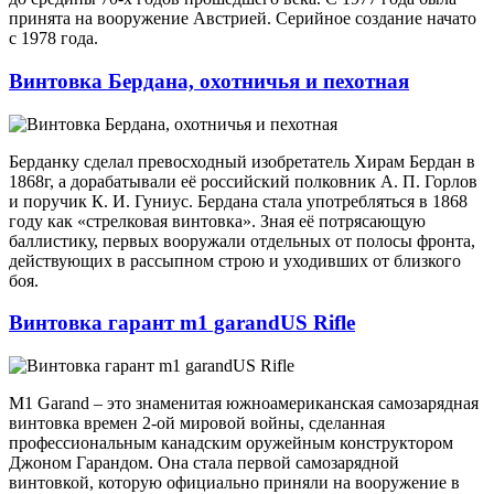
принята на вооружение Австрией. Серийное создание начато
с 1978 года.
Винтовка Бердана, охотничья и пехотная
Берданку сделал превосходный изобретатель Хирам Бердан в
1868г, а дорабатывали её российский полковник А. П. Горлов
и поручик К. И. Гуниус. Бердана стала употребляться в 1868
году как «стрелковая винтовка». Зная её потрясающую
баллистику, первых вооружали отдельных от полосы фронта,
действующих в рассыпном строю и уходивших от близкого
боя.
Винтовка гарант m1 garandUS Rifle
M1 Garand – это знаменитая южноамериканская самозарядная
винтовка времен 2-ой мировой войны, сделанная
профессиональным канадским оружейным конструктором
Джоном Гарандом. Она стала первой самозарядной
винтовкой, которую официально приняли на вооружение в