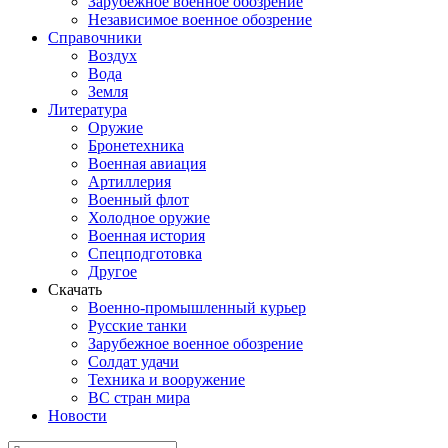
Зарубежное военное обозрение
Независимое военное обозрение
Справочники
Воздух
Вода
Земля
Литература
Оружие
Бронетехника
Военная авиация
Артиллерия
Военный флот
Холодное оружие
Военная история
Спецподготовка
Другое
Скачать
Военно-промышленный курьер
Русские танки
Зарубежное военное обозрение
Солдат удачи
Техника и вооружение
ВС стран мира
Новости