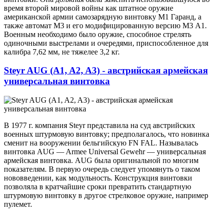
время второй мировой войны как штатное оружие
американской армии самозарядную винтовку M1 Гаранд, а
также автомат М3 и его модифицированную версию М3 А1.
Военным необходимо было оружие, способное стрелять
одиночными выстрелами и очередями, приспособленное для
калибра 7,62 мм, не тяжелее 3,2 кг.
Steyr AUG (A1, A2, A3) - австрийская армейская
универсальная винтовка
В 1977 г. компания Steyr представила на суд австрийских
военных штурмовую винтовку; предполагалось, что новинка
сменит на вооружении бельгийскую FN FAL. Называлась
винтовка AUG — Armee Universal Gewehr — универсальная
армейская винтовка. AUG была оригинальной по многим
показателям. В первую очередь следует упомянуть о таком
нововведении, как модульность. Конструкция винтовки
позволяла в кратчайшие сроки превратить стандартную
штурмовую винтовку в другое стрелковое оружие, например
пулемет.