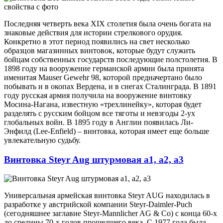
Последняя четверть века XIX столетия была очень богата на
знаковые действия для истории стрелкового орудия.
Конкретно в этот период появились на свет несколько
образцов магазинных винтовок, которые будут служить
бойцам собственных государств последующие полстолетия. В
1898 году на вооружение германской армии была принята
именитая Mauser Gewehr 98, которой предначертано было
побывать и в окопах Вердена, и в снегах Сталинграда. В 1891
году русская армия получила на вооружение винтовку
Мосина-Нагана, известную «трехлинейку», которая будет
разделять с русским бойцом все тяготы и невзгоды 2-ух
глобальных войн. В 1895 году в Англии появилась Ли-
Энфилд (Lee-Enfield) – винтовка, которая имеет еще больше
увлекательную судьбу.
Винтовка Steyr Aug штурмовая a1, a2, a3
Универсальная армейская винтовка Steyr AUG находилась в
разработке у австрийской компании Steyr-Daimler-Puch
(сегодняшнее заглавие Steyr-Mannlicher AG & Co) с конца 60-х
до средины 70-х годов прошедшего века. С 1977 года была