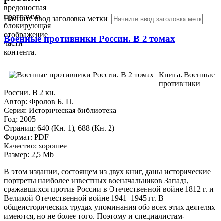
вредоносная
программа,
Начните ввод заголовка метки
блокирующая
отображение
Военные противники России. В 2 томах
части
контента.
Книга: Военные
противники
России. В 2 кн.
Автор: Фролов Б. П.
Серия: Историческая библиотека
Год: 2005
Страниц: 640 (Кн. 1), 688 (Кн. 2)
Формат: PDF
Качество: хорошее
Размер: 2,5 Mb
В этом издании, состоящем из двух книг, даны исторические
портреты наиболее известных военачальников Запада,
сражавшихся против России в Отечественной войне 1812 г. и
Великой Отечественной войне 1941–1945 гг. В
общеисторических трудах упоминания обо всех этих деятелях
имеются, но не более того. Поэтому и специалистам-