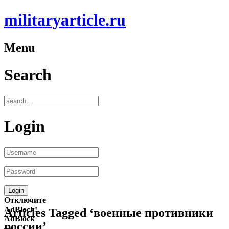
militaryarticle.ru
Menu
Search
Login
Отключите
AdBlock!
Articles Tagged ‘военные противники
AdBlock
россии’
—