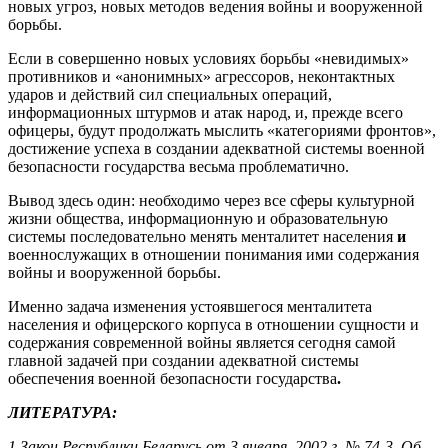
новых угроз, новых методов ведения войны и вооруженной
борьбы.
Если в совершенно новых условиях борьбы «невидимых»
противников и «анонимных» агрессоров, неконтактных
ударов и действий сил специальных операций,
информационных штурмов и атак народ, и, прежде всего
офицеры, будут продолжать мыслить «категориями фронтов»,
достижение успеха в создании адекватной системы военной
безопасности государства весьма проблематично.
Вывод здесь один: необходимо через все сферы культурной
жизни общества, информационную и образовательную
системы последовательно менять менталитет населения
и
военнослужащих в отношении понимания ими содержания
войны и вооруженной борьбы.
Именно задача изменения устоявшегося менталитета
населения и офицерского корпуса в отношении сущности и
содержания современной войны является сегодня самой
главной задачей при создании адекватной системы
обеспечения военной безопасности государства
.
ЛИТЕРАТУРА:
1.Закон Республики Беларусь от 3 января. 2002 г. № 74-3. Об