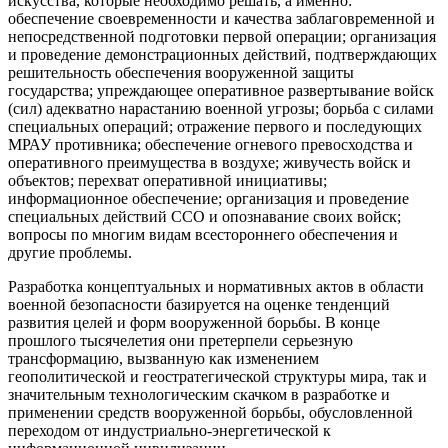
искусства, которые необходимо решать, а именно:
обеспечение своевременности и качества заблаговременной и
непосредственной подготовки первой операции; организация
и проведение демонстрационных действий, подтверждающих
решительность обеспечения вооруженной защиты
государства; упреждающее оперативное развертывание войск
(сил) адекватно нарастанию военной угрозы; борьба с силами
специальных операций; отражение первого и последующих
МРАУ противника; обеспечение огневого превосходства и
оперативного преимущества в воздухе; живучесть войск и
объектов; перехват оперативной инициативы;
информационное обеспечение; организация и проведение
специальных действий ССО и опознавание своих войск;
вопросы по многим видам всестороннего обеспечения и
другие проблемы.
Разработка концептуальных и нормативных актов в области
военной безопасности базируется на оценке тенденций
развития целей и форм вооруженной борьбы. В конце
прошлого тысячелетия они претерпели серьезную
трансформацию, вызванную как изменением
геополитической и геостратегической структуры мира, так и
значительным технологическим скачком в разработке и
применении средств вооруженной борьбы, обусловленной
переходом от индустриально-энергетической к