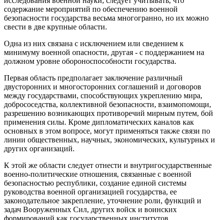
исследования военной науки, следует учитывать, что
содержание мероприятий по обеспечению военной
безопасности государства весьма многогранно, но их можно
свести в две крупные области.
Одна из них связана с исключением или сведением к
минимуму военной опасности, другая - с поддержанием на
должном уровне обороноспособности государства.
Первая область предполагает заключение различный
двусторонних и многосторонних соглашений и договоров
между государствами, способствующих укреплению мира,
добрососедства, коллективной безопасности, взаимопомощи,
разрешению возникающих противоречий мирным путем, бой
применения силы. Кроме дипломатических каналов как
основных в этом вопросе, могут применяться также связи по
линии общественных, научных, экономических, культурных и
других организаций.
К этой же области следует отнести и внутригосударственные
военно-политические отношения, связанные с военной
безопасностью республики, создание единой системы
руководства военной организацией государства, ее
законодательное закрепление, уточнение роли, функций и
задач Вооруженных Сил, других войск и воинских
формирований как государственных институтов.