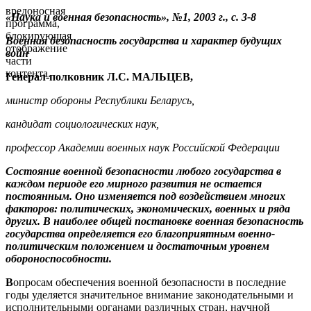
вредоносная
«Наука и военная безопасность», №1, 2003 г., с.
3-8
программа,
блокирующая
Военная безопасность государства и характер будущих
отображение
войн
части
контента.
Генерал-полковник Л.С. МАЛЬЦЕВ,
министр обороны Республики Беларусь,
кандидат социологических наук,
профессор Академии военных наук Российской Федерации
Состояние военной безопасности любого государства в
каждом периоде его мирного развития не остается
постоянным. Оно изменяется под воздействием многих
факторов: политических, экономических, военных и ряда
других. В наиболее общей постановке военная безопасность
государства определяется его благоприятным военно-
политическим положением и достаточным уровнем
обороноспособности.
В
опросам обеспечения военной
безопасности в последние
годы уделяется значительное внимание законодательными и
исполнительными органами различных стран, научной