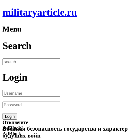
militaryarticle.ru
Menu
Search
Login
Отключите
AdBlock!
Военная безопасность государства и характер
AdBlock
будущих войн
—