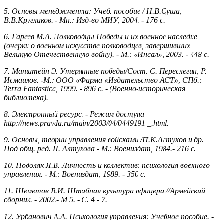
5. Основы менеджмента: Учеб. пособие / Н.В.Суша,
В.В.Кругликов. - Мн.: Изд-во МИУ, 2004. - 176 с.
6. Гареев М.А. Полководцы Победы и их военное наследие
(очерки о военном искусстве полководцев, завершивших
Великую Отечественную войну).
-
М.: «Инсал», 2003. - 448 с.
7. Манштейн Э. Утерянные победы/Сост. С. Переслегин, Р.
Исмаилов. -М.: ООО «Фарма «Издательство ACT», СПб.:
Terra Fantastica, 1999. - 896 с. - (Военно-историческая
библиотека).
8. Электронный ресурс. - Режим доступа
http://news.pravda.ru/main/2003/04/0449191 _.html.
9. Основы, теории управления войсками /П.К.Алтухов и др.
Под общ. ред. П. Алтухова
-
М.: Воениздат, 1984.- 216 с.
10. Подоляк Я.В. Личность и коллектив: психология военного
управления. - М.: Воениздат, 1989. - 350 с.
11. Шеметов В.И. Штабная культура офицера //Армейский
сборник. - 2002.- М 5. - С. 4 - 7.
12. Урбанович А.А. Психология управления: Учебное пособие.
-