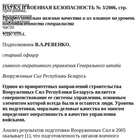
вредоносная
НАУКА И ВОЕННАЯ БЕЗОПАСНОСТЬ № 3/2006, стр.
программа,
блокирующая
Профессионально важные качества и их влияние на уровень
отображение
подготовленности специалиста
части
контента.
УДК 355.4.
Подполковник
В.А.РЕВЕНКО
,
старший офицер
главного оперативного управления Генерального штаба
Вооруженных Сил Республики Беларусь
Одним из приоритетных направлений строительства
Вооруженных Сил Республики Беларусь является
совершенствование ее системы управления, основным
элементом которой всегда были и остаются люди. Уровень
их подготовки, морально-деловые качества во многом
определяют оперативность и качество управления
войсками.
Анализ результатов подготовки Вооруженных Сил в 2005
оказывает [1], что подготовленность органов военного