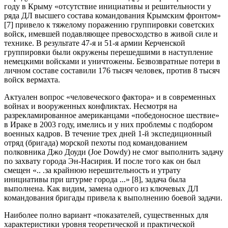
году в Крыму «отсутствие инициативы и решительности у
ряда ДЛ высшего состава командования Крымским фронтом»
[7] привело к тяжелому поражению группировки советских
войск, имевшей подавляющее превосходство в живой силе и
технике. В результате 47-я и 51-я армии Керченской
группировки были окружены перешедшими в наступление
немецкими войсками и уничтожены. Безвозвратные потери в
личном составе составили 176 тысяч человек, против 8 тысяч
войск вермахта.
Актуален вопрос «человеческого фактора» и в современных
войнах и вооруженных конфликтах. Несмотря на
разрекламированное американцами «победоносное шествие»
в Ираке в 2003 году, имелись и у них проблемы с подбором
военных кадров. В течение трех дней 1-й экспедиционный
отряд (бригада) морской пехоты под командованием
полковника Джо Доуди (Joe Dowdy) не смог выполнить задачу
по захвату города Эн-Насирия. И после того как он был
смещен «.. .за крайнюю нерешительность и утрату
инициативы при штурме города ...» [8], задача была
выполнена. Как видим, замена одного из ключевых ДЛ
командования бригады привела к выполнению боевой задачи.
Наиболее полно вариант «показателей, существенных для
характеристики уровня теоретической и практической