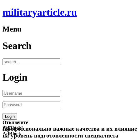
militaryarticle.ru
Menu
Search
Login
Отключите
AdBlock!
Профессионально важные качества и их влияние
AdBlock
на уровень подготовленности специалиста
—