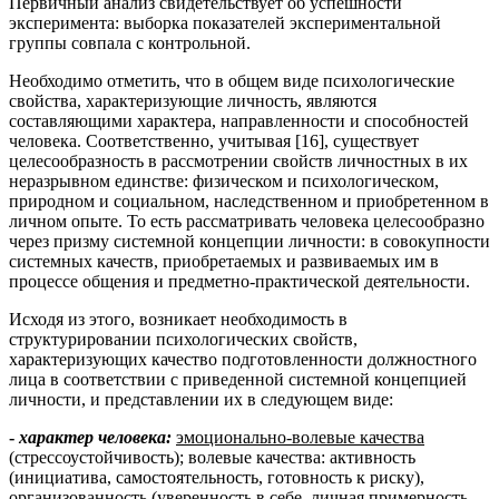
Первичный анализ свидетельствует об успешности
эксперимента: выборка показателей экспериментальной
группы совпала с контрольной.
Необходимо отметить, что в общем виде психологические
свойства, характеризующие личность, являются
составляющими характера, направленности и способностей
человека. Соответственно, учитывая [16], существует
целесообразность в рассмотрении свойств личностных в их
неразрывном единстве: физическом и психологическом,
природном и социальном, наследственном и приобретенном в
личном опыте. То есть рассматривать человека целесообразно
через призму системной концепции личности: в совокупности
системных качеств, приобретаемых и развиваемых им в
процессе общения и предметно-практической деятельности.
Исходя из этого, возникает необходимость в
структурировании психологических свойств,
характеризующих качество подготовленности должностного
лица в соответствии с приведенной системной концепцией
личности, и представлении их в следующем виде:
-
характер человека:
эмоционально-волевые качества
(стрессоустойчивость); волевые качества: активность
(инициатива, самостоятельность, готовность к риску),
организованность (уверенность в себе, личная примерность,