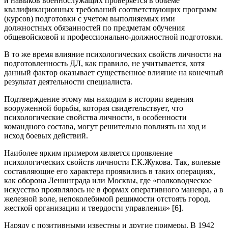
и навыков военнослужащих проверяется в объеме
квалификационных требований соответствующих программ
(курсов) подготовки с учетом выполняемых ими
должностных обязанностей по предметам обучения
общевойсковой и профессионально-должностной подготовки.
В то же время влияние психологических свойств личности на
подготовленность ДЛ, как правило, не учитывается, хотя
данный фактор оказывает существенное влияние на конечный
результат деятельности специалиста.
Подтверждение этому мы находим в истории ведения
вооруженной борьбы, которая свидетельствует, что
психологические свойства личности, в особенности
командного состава, могут решительно повлиять на ход и
исход боевых действий.
Наиболее ярким примером является проявление
психологических свойств личности Г.К.Жукова. Так, волевые
составляющие его характера проявились в таких операциях,
как оборона Ленинграда или Москвы, где «полководческое
искусство проявлялось не в формах оперативного маневра, а в
железной воле, непоколебимой решимости отстоять город,
жесткой организации и твердости управления» [6].
Наряду с позитивными известны и другие примеры. В 1942