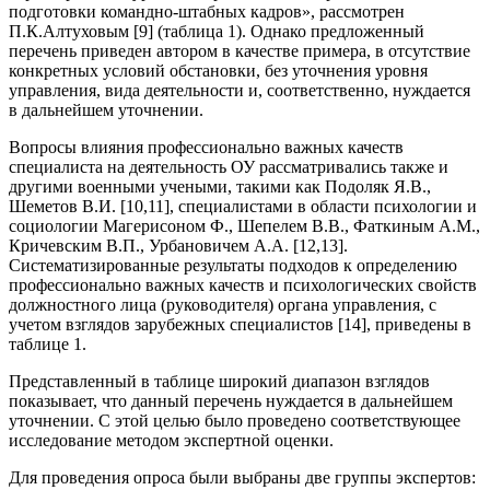
подготовки командно-штабных кадров», рассмотрен
П.К.Алтуховым [9] (таблица 1). Однако предложенный
перечень приведен автором в качестве примера, в отсутствие
конкретных условий обстановки, без уточнения уровня
управления, вида деятельности и, соответственно, нуждается
в дальнейшем уточнении.
Вопросы влияния профессионально важных качеств
специалиста на деятельность ОУ рассматривались также и
другими военными учеными, такими как Подоляк Я.В.,
Шеметов В.И. [10,11], специалистами в области психологии и
социологии Магерисоном Ф., Шепелем В.В., Фаткиным A.M.,
Кричевским В.П., Урбановичем А.А. [12,13].
Систематизированные результаты подходов к определению
профессионально важных качеств и психологических свойств
должностного лица (руководителя) органа управления, с
учетом взглядов зарубежных специалистов [14], приведены в
таблице 1.
Представленный в таблице широкий диапазон взглядов
показывает, что данный перечень нуждается в дальнейшем
уточнении. С этой целью было проведено соответствующее
исследование методом экспертной оценки.
Для проведения опроса были выбраны две группы экспертов: