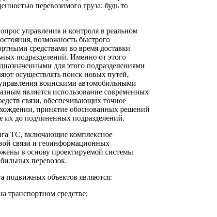
енностью перевозимого груза: будь то
вопрос управления и контроля в реальном
состояния, возможность быстрого
ортными средствами во время доставки
льных подразделений. Именно от этого
едназначенными для этого подразделениями
ляют осуществлять поиск новых путей,
 управления воинскими автомобильными
бразным является использование современных
едств связи, обеспечивающих точное
ахождении, принятие обоснованных решений
 их до подчиненных подразделений.
нга ТС, включающие комплексное
вой связи и геоинформационных
жены в основу проектируемой системы
бильных перевозок.
 подвижных объектов являются:
на транспортном средстве;