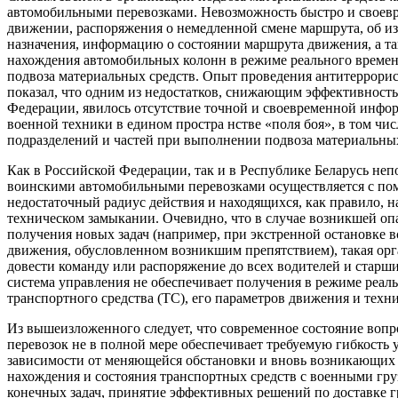
автомобильными перевозками. Невозможность быстро и своевр
движении, распоряжения о немедленной смене маршрута, об и
назначения, информацию о состоянии маршрута движения, а т
нахождения автомобильных колонн в режиме реального времен
подвоза материальных средств. Опыт проведения антитеррори
показал, что одним из недостатков, снижающим эффективност
Федерации, явилось отсутствие точной и своевременной инфор
военной техники в едином простра нстве «поля боя», в том чи
подразделений и частей при выполнении подвоза материальных
Как в Российской Федерации, так и в Республике Беларусь не
воинскими автомобильными перевозками осуществляется с п
недостаточный радиус действия и находящихся, как правило, н
техническом замыкании. Очевидно, что в случае возникшей опа
получения новых задач (например, при экстренной остановке 
движения, обусловленном возникшим препятствием), такая орг
довести команду или распоряжение до всех водителей и старш
система управления не обеспечивает получения в режиме реал
транспортного средства (ТС), его параметров движения и техни
Из вышеизложенного следует, что современное состояние воп
перевозок не в полной мере обеспечивает требуемую гибкость
зависимости от меняющейся обстановки и вновь возникающих за
нахождения и состояния транспортных средств с военными гру
конечных задач, принятие эффективных решений по доставке 