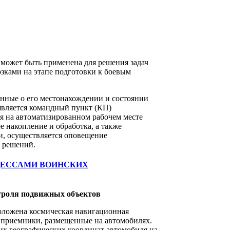
 может быть применена для решения задач
зками на этапе подготовки к боевым
анные о его местонахождении и состоянии
 является командный пункт (КП)
я на автоматизированном рабочем месте
е накопление и обработка, а также
ти, осуществляется оповещение
 решений.
нтроля подвижных объектов
оложена космическая навигационная
 приемники, размещенные на автомобилях.
их географических координат автомобиля на