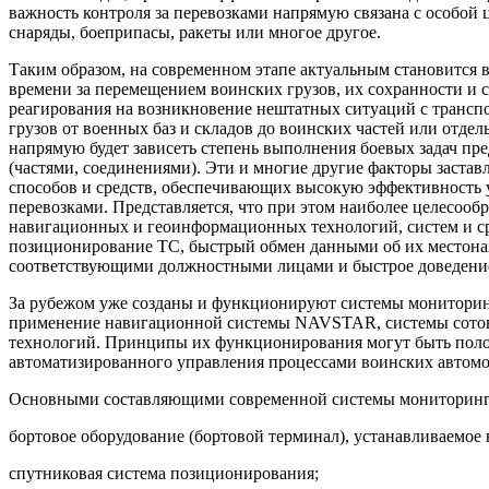
важность контроля за перевозками напрямую связана с особой ц
снаряды, боеприпасы, ракеты или многое другое.
Таким образом, на современном этапе актуальным становится 
времени за перемещением воинских грузов, их сохранности и 
реагирования на возникновение нештатных ситуаций с трансп
грузов от военных баз и складов до воинских частей или отде
напрямую будет зависеть степень выполнения боевых задач пр
(частями, соединениями). Эти и многие другие факторы застав
способов и средств, обеспечивающих высокую эффективность
перевозками. Представляется, что при этом наиболее целесоо
навигационных и геоинформационных технологий, систем и ср
позиционирование ТС, быстрый обмен данными об их местон
соответствующими должностными лицами и быстрое доведение
За рубежом уже созданы и функционируют системы монитори
применение навигационной системы NAVSTAR, системы сото
технологий. Принципы их функционирования могут быть поло
автоматизированного управления процессами воинских автомо
Основными составляющими современной системы мониторинга
бортовое оборудование (бортовой терминал), устанавливаемое 
спутниковая система позиционирования;