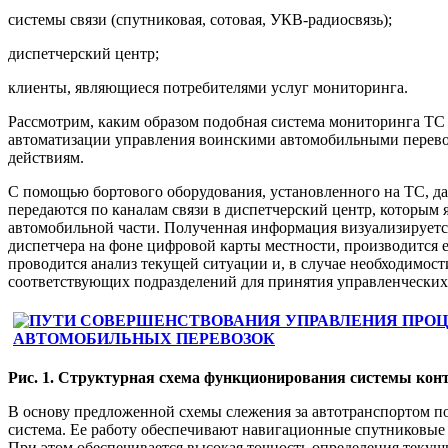
системы связи (спутниковая, сотовая, УКВ-радиосвязь);
диспетчерский центр;
клиенты, являющиеся потребителями услуг мониторинга.
Рассмотрим, каким образом подобная система мониторинга ТС
автоматизации управления воинскими автомобильными перево
действиям.
С помощью бортового оборудования, установленного на ТС, д
передаются по каналам связи в диспетчерский центр, которым
автомобильной части. Полученная информация визуализируетс
диспетчера на фоне цифровой карты местности, производится е
проводится анализ текущей ситуации и, в случае необходимос
соответствующих подразделений для принятия управленческих
Рис. 1. Структурная схема функционирования системы ко
В основу предложенной схемы слежения за автотранспортом п
система. Ее работу обеспечивают навигационные спутниковые
При этом обеспечивается высокая точность определения текущ