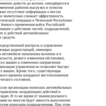
еменно довести до колонн, находящихся в
зменении районов выгрузки и пунктов
акже отсутствие информации о местах
и значительно снижает эффективность
стической операции в Чеченской Республике
ь боевого применения войск Российской
мации о действиях частей, подразделений,
сле и действий автомобильных
 средств.
посредственный контроль и управление
омощью радиостанций, имеющих
а автомобиле начальника колонны и в
сности, резкого изменения обстановки,
всех машин и изменении направления
анизация управления не позволяет быстро
их машин. Кроме того, существующая
ьного времени координат местоположения
ческого состояния.
росов организации воинских автомобильных
 управления, координацию действий в
дач. В то же время от знания реального
зами во многом будет зависеть выполнение
грузов воинским подразделениям. При этом