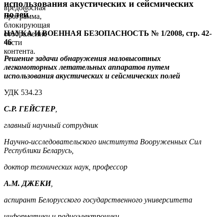
использования акустических и сейсмических
вредоносная
полей
программа,
блокирующая
НАУКА И ВОЕННАЯ БЕЗОПАСНОСТЬ № 1/2008, стр. 42-
отображение
46
части
контента.
Решение задачи обнаружения маловысотных
легкомоторных летательных аппаратов путем
использования акустических и сейсмических полей
УДК 534.23
С.Р. ГЕЙСТЕР
,
главный научный сотрудник
Научно-исследовательского института Вооруженных Сил
Республики Беларусь,
доктор технических наук, профессор
А.М. ДЖЕКИ
,
аспирант Белорусского государственного университета
информатики и радиоэлектроники