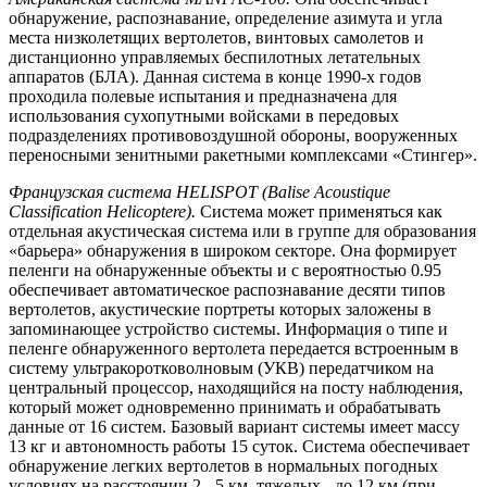
обнаружение, распознавание, определение азимута и угла
места низколетящих вертолетов, винтовых самолетов и
дистанционно управляемых беспилотных летательных
аппаратов (БЛА). Данная система в конце 1990-х годов
проходила полевые испытания и предназначена для
использования сухопутными войсками в передовых
подразделениях противовоздушной обороны, вооруженных
переносными зенитными ракетными комплексами «Стингер».
Французская система HELISPOT (Balise Acoustique
Classification Helicoptere).
Система может применяться как
отдельная акустическая система или в группе для образования
«барьера» обнаружения в широком секторе. Она формирует
пеленги на обнаруженные объекты и с вероятностью 0.95
обеспечивает автоматическое распознавание десяти типов
вертолетов, акустические портреты которых заложены в
запоминающее устройство системы. Информация о типе и
пеленге обнаруженного вертолета передается встроенным в
систему ультракоротковолновым (УКВ) передатчиком на
центральный процессор, находящийся на посту наблюдения,
который может одновременно принимать и обрабатывать
данные от 16 систем. Базовый вариант системы имеет массу
13 кг и автономность работы 15 суток. Система обеспечивает
обнаружение легких вертолетов в нормальных погодных
условиях на расстоянии 2 - 5 км, тяжелых - до 12 км (при