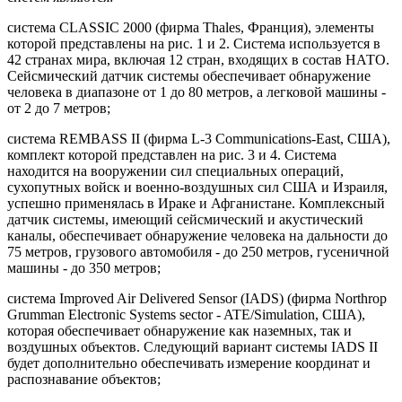
система CLASSIC 2000 (фирма Thales, Франция), элементы
которой представлены на рис. 1 и 2. Система используется в
42 странах мира, включая 12 стран, входящих в состав НАТО.
Сейсмический датчик системы обеспечивает обнаружение
человека в диапазоне от 1 до 80 метров, а легковой машины -
от 2 до 7 метров;
система REMBASS II (фирма L-3 Communications-East, США),
комплект которой представлен на рис. 3 и 4. Система
находится на вооружении сил специальных операций,
сухопутных войск и военно-воздушных сил США и Израиля,
успешно применялась в Ираке и Афганистане. Комплексный
датчик системы, имеющий сейсмический и акустический
каналы, обеспечивает обнаружение человека на дальности до
75 метров, грузового автомобиля - до 250 метров, гусеничной
машины - до 350 метров;
система Improved Air Delivered Sensor (IADS) (фирма Northrop
Grumman Electronic Systems sector - ATE/Simulation, США),
которая обеспечивает обнаружение как наземных, так и
воздушных объектов. Следующий вариант системы IADS II
будет дополнительно обеспечивать измерение координат и
распознавание объектов;