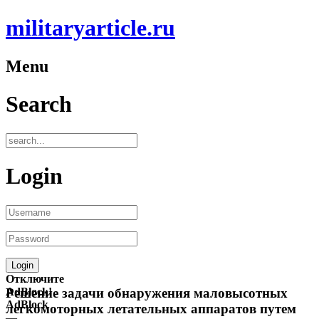
militaryarticle.ru
Menu
Search
Login
Отключите
AdBlock!
Решение задачи обнаружения маловысотных
AdBlock
легкомоторных летательных аппаратов путем
—