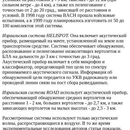
сильном ветре - до 4 км), а также их пеленгование с
точностью от 2 до 20 град., зависящей от расстояния и
условий. В 1998 году система BACH прошла войсковые
испытания, а в 1999 году планировалось изготовить от 50 до
100 комплектов этой системы.
Израильская система HELISPOT.
Она включает акустический
прибор, размещаемый на мачте, установленной на земле или
транспортном средстве. Система обеспечивает обнаружение,
распознавание и пеленгование низколетящих вертолетов и
БЛА на дальности до 3 км с точностью до 3 град.
Акустический прибор включает в себя микрофон и
классификатор, определяющий тип цели по спектру
принимаемого акустического сигнала. Информация об
обнаруженной цели передается по УКВ радиоканалу или
проводной линии связи на пост сбора разведданных.
Израильская система ROAD
использует акустический прибор,
обеспечивающий обнаружение средних вертолетов на
расстоянии 1 - 2 км, больших вертолетов - до 2,7 км, а также
зависающих вертолетов на малых высотах - до 2,5 - 3 км.
Рассмотренные системы используют только акустические
волны, распространяющиеся в воздухе. В то же время
экспериментальные исследования авторов статьи показали,