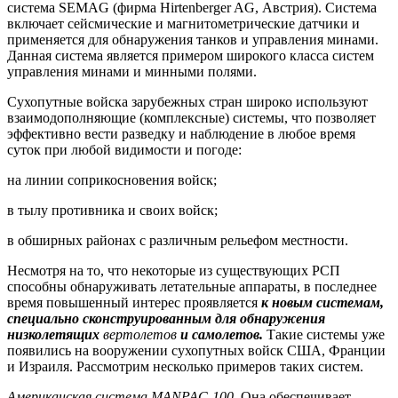
система SEMAG (фирма Hirtenberger AG, Австрия). Система
включает сейсмические и магнитометрические датчики и
применяется для обнаружения танков и управления минами.
Данная система является примером широкого класса систем
управления минами и минными полями.
Сухопутные войска зарубежных стран широко используют
взаимодополняющие (комплексные) системы, что позволяет
эффективно вести разведку и наблюдение в любое время
суток при любой видимости и погоде:
на линии соприкосновения войск;
в тылу противника и своих войск;
в обширных районах с различным рельефом местности.
Несмотря на то, что некоторые из существующих РСП
способны обнаруживать летательные аппараты, в последнее
время повышенный интерес проявляется
к новым системам,
специально сконструированным для обнаружения
низколетящих
вертолетов
и самолетов.
Такие системы уже
появились на вооружении сухопутных войск США, Франции
и Израиля. Рассмотрим несколько примеров таких систем.
Американская система MANРАС-100.
Она обеспечивает