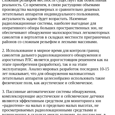
сложным рельефом местности существует как объективная
реальность. Со временем, в связи растущими объемами
производства малоразмерных и сравнительно дешевых
летательных аппаратов индивидуального пользования,
актуальность задачи будет возрастать. Наземные
радиолокационные системы, наиболее выгодные для
оперативного обзора больших пространственных зон, не
обеспечивают обнаружение малоскоростных легкомоторных
самолетов и вертолетов в складках местности приграничных
районов со сложным рельефом и лесными массивами.
2. Использование в мирное время для контроля границ
самолетов дальнего радиолокационного обнаружения и
аэростатных РЛС является дорогостоящим решением как на
этапе приобретения (разработки), так и на этапе
эксплуатации. Анализ мировых разработок последних 10-15
лет показывает, что для обнаружения маловысотных
летательных аппаратов целесообразно использовать такие
физические поля, как акустическое и сейсмическое.
3. Пассивные автоматические системы обнаружения,
комплексирующие акустические и сейсмические датчики
являются эффективным средством для мониторинга зон
«радиотени» на малых и предельно малых высотах, не
просматриваемых радиолокационными средствами и
возникающих в складках между холмами, по руслам рек, в