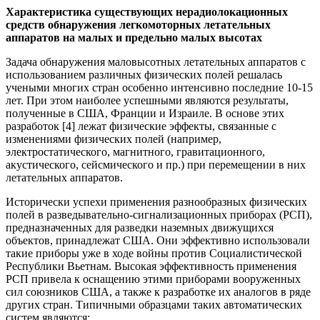
Характеристика существующих нерадиолокационных
средств обнаружения легкомоторных летательных
аппаратов на малых и предельно малых высотах
Задача обнаружения маловысотных летательных аппаратов с
использованием различных физических полей решалась
учеными многих стран особенно интенсивно последние 10-15
лет. При этом наиболее успешными являются результаты,
полученные в США, Франции и Израиле. В основе этих
разработок [4] лежат физические эффекты, связанные с
изменениями физических полей (например,
электростатического, магнитного, гравитационного,
акустического, сейсмического и пр.) при перемещении в них
летательных аппаратов.
Исторически успехи применения разнообразных физических
полей в разведывательно-сигнализационных приборах (РСП),
предназначенных для разведки наземных движущихся
объектов, принадлежат США. Они эффективно использовали
такие приборы уже в ходе войны против Социалистической
Республики Вьетнам. Высокая эффективность применения
РСП привела к оснащению этими приборами вооруженных
сил союзников США, а также к разработке их аналогов в ряде
других стран. Типичными образцами таких автоматических
систем являются: