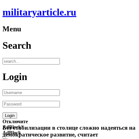
militaryarticle.ru
Menu
Search
Login
Отключите
AdBlock!
Без стабилизации в столице сложно надеяться на
AdBlock
демократическое развитие, считает
—