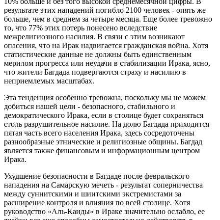
10% больше и без того высокой среднемесячной цифры. В
результате этих нападений погибло 2100 человек - опять же
больше, чем в среднем за четыре месяца. Еще более тревожно
то, что 77% этих потерь понесено вследствие
межрелигиозного насилия. В связи с этим возникают
опасения, что на Ирак надвигается гражданская война. Хотя
статистические данные не должны быть единственным
мерилом прогресса или неудачи в стабилизации Ирака, ясно,
что жители Багдада подвергаются страху и насилию в
неприемлемых масштабах.
Эта тенденция особенно тревожна, поскольку мы не можем
добиться нашей цели - безопасного, стабильного и
демократического Ирака, если в столице будет сохраняться
столь разрушительное насилие. На долю Багдада приходится
пятая часть всего населения Ирака, здесь сосредоточены
разнообразные этнические и религиозные общины. Багдад
является также финансовым и информационным центром
Ирака.
Ухудшение безопасности в Багдаде после февральского
нападения на Самарскую мечеть - результат соперничества
между суннитскими и шиитскими экстремистами за
расширение контроля и влияния по всей столице. Хотя
руководство «Аль-Каиды» в Ираке значительно ослабло, ее