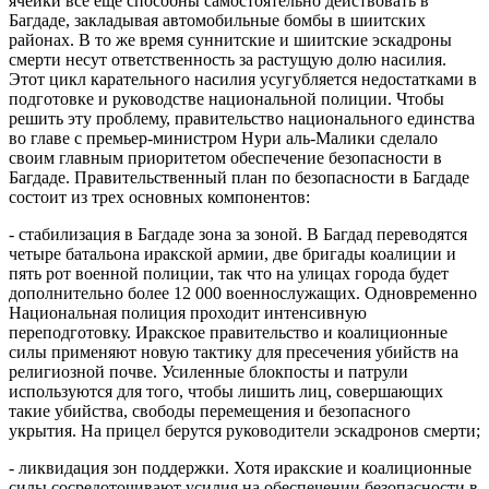
ячейки все еще способны самостоятельно действовать в
Багдаде, закладывая автомобильные бомбы в шиитских
районах. В то же время суннитские и шиитские эскадроны
смерти несут ответственность за растущую долю насилия.
Этот цикл карательного насилия усугубляется недостатками в
подготовке и руководстве национальной полиции. Чтобы
решить эту проблему, правительство национального единства
во главе с премьер-министром Нури аль-Малики сделало
своим главным приоритетом обеспечение безопасности в
Багдаде. Правительственный план по безопасности в Багдаде
состоит из трех основных компонентов:
- стабилизация в Багдаде зона за зоной. В Багдад переводятся
четыре батальона иракской армии, две бригады коалиции и
пять рот военной полиции, так что на улицах города будет
дополнительно более 12 000 военнослужащих. Одновременно
Национальная полиция проходит интенсивную
переподготовку. Иракское правительство и коалиционные
силы применяют новую тактику для пресечения убийств на
религиозной почве. Усиленные блокпосты и патрули
используются для того, чтобы лишить лиц, совершающих
такие убийства, свободы перемещения и безопасного
укрытия. На прицел берутся руководители эскадронов смерти;
- ликвидация зон поддержки. Хотя иракские и коалиционные
силы сосредоточивают усилия на обеспечении безопасности в