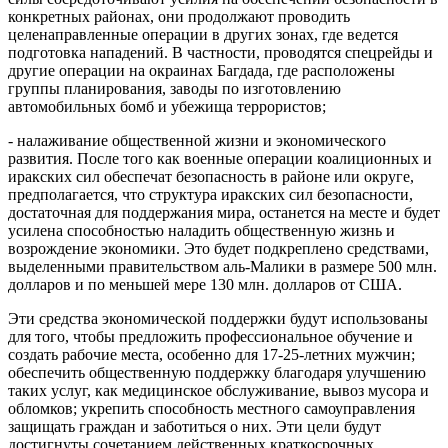
конкретных районах, они продолжают проводить
целенаправленные операции в других зонах, где ведется
подготовка нападений. В частности, проводятся спецрейды и
другие операции на окраинах Багдада, где расположены
группы планирования, заводы по изготовлению
автомобильных бомб и убежища террористов;
- налаживание общественной жизни и экономического
развития. После того как военные операции коалиционных и
иракских сил обеспечат безопасность в районе или округе,
предполагается, что структура иракских сил безопасности,
достаточная для поддержания мира, останется на месте и будет
усилена способностью наладить общественную жизнь и
возрождение экономики. Это будет подкреплено средствами,
выделенными правительством аль-Малики в размере 500 млн.
долларов и по меньшей мере 130 млн. долларов от США.
Эти средства экономической поддержки будут использованы
для того, чтобы предложить профессиональное обучение и
создать рабочие места, особенно для 17-25-летних мужчин;
обеспечить общественную поддержку благодаря улучшению
таких услуг, как медицинское обслуживание, вывоз мусора и
обломков; укрепить способность местного самоуправления
защищать граждан и заботиться о них. Эти цели будут
достигнуты сочетанием действенных краткосрочных