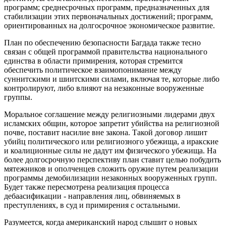
программ; среднесрочных программ, предназначенных для
стабилизации этих первоначальных достижений; программ,
ориентированных на долгосрочное экономическое развитие.
План по обеспечению безопасности Багдада также тесно
связан с общей программой правительства национального
единства в области примирения, которая стремится
обеспечить политическое взаимопонимание между
суннитскими и шиитскими силами, включая те, которые либо
контролируют, либо влияют на незаконные вооруженные
группы.
Моральное соглашение между религиозными лидерами двух
исламских общин, которое запретит убийства на религиозной
почве, поставит насилие вне закона. Такой договор лишит
убийц политического или религиозного убежища, а иракские
и коалиционные силы не дадут им физического убежища. На
более долгосрочную перспективу план ставит целью побудить
мятежников и ополченцев сложить оружие путем реализации
программы демобилизации незаконных вооруженных групп.
Будет также пересмотрена реализация процесса
дебаасификации - направления лиц, обвиняемых в
преступлениях, в суд и примирения с остальными.
Разумеется, когда американский народ слышит о новых