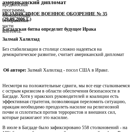
американский дипломат
вредоносная
программа,
НЕЗАВИСИМОЕ ВОЕННОЕ ОБОЗРЕНИЕ № 3
5
блокирующая
(2
9
.09.2006 Г.)
отображение
части
Багдадская битва определит будущее Ирака
контента.
Залмай Халилзад
Без стабилизации в столице сложно надеяться на
демократическое развитие, считает американский дипломат
Об авторе:
Залмай Халилзад - посол США в Ираке.
Несмотря на положительные сдвиги, мы все еще сталкиваемся
с острым кризисом в области обеспечения безопасности в
Багдаде. Хотя у иракских руководителей и коалиции есть
эффективная стратегия, позволяющая переломить ситуацию,
иракцам необходимо преодолеть насилие на религиозной
почве и сплотиться против террористов и внешних сил,
которые разжигают это насилие.
В июле в Багдаде было зафиксировано 558 столкновений - на