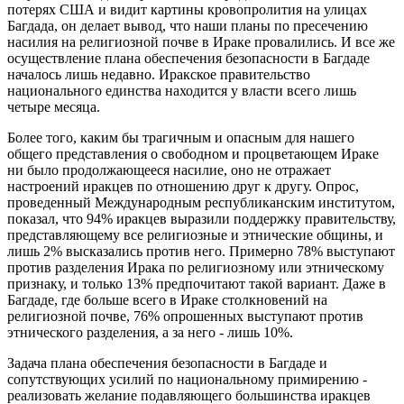
потерях США и видит картины кровопролития на улицах
Багдада, он делает вывод, что наши планы по пресечению
насилия на религиозной почве в Ираке провалились. И все же
осуществление плана обеспечения безопасности в Багдаде
началось лишь недавно. Иракское правительство
национального единства находится у власти всего лишь
четыре месяца.
Более того, каким бы трагичным и опасным для нашего
общего представления о свободном и процветающем Ираке
ни было продолжающееся насилие, оно не отражает
настроений иракцев по отношению друг к другу. Опрос,
проведенный Международным республиканским институтом,
показал, что 94% иракцев выразили поддержку правительству,
представляющему все религиозные и этнические общины, и
лишь 2% высказались против него. Примерно 78% выступают
против разделения Ирака по религиозному или этническому
признаку, и только 13% предпочитают такой вариант. Даже в
Багдаде, где больше всего в Ираке столкновений на
религиозной почве, 76% опрошенных выступают против
этнического разделения, а за него - лишь 10%.
Задача плана обеспечения безопасности в Багдаде и
сопутствующих усилий по национальному примирению -
реализовать желание подавляющего большинства иракцев