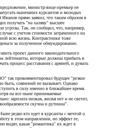
е предложение, министр-вице-премьер не
о запугать нынешних курсантов и молодых
Иванов прямо заявил, что таким образом в
их получать "на халяву" высшее
ои угрозы. Так, он сообщил, что, например,
случае с учетом стоимости затраченного на
азной всю жизнь. Контрактники тоже
 деньги за полученное обмундирование.
вить проект данного законодательного
бы лейтенанты, которые должны прибыть в
чать процесс расставания с армией, и думать
О" так прокомментировал будущее "резкое
но быть, сомнений не вызывает. Однако
ступить в силу именно в ближайшее время.
смотря на все ныне принимаемые
но: зарплата низкая, жилья нет и не светит,
евообразимости скучна и рутинна".
Ныне редко кто идет в курсанты с мечтой о
боту в этом направлении, но эффект ее,
ию видят, какая "романтика" их ждет в