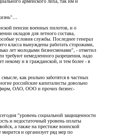
иального армейского лиха, так им и
 жизнь"…
нской пенсии военных пилотов, и о
ении окладов для летного состава,
особые условия службы. Последнее генерал
его класса вынуждены работать сторожами,
лько лет молодыми бизнесменами", - отметил
ти требуют немедленного разрешения, надо
т некому и в гражданской, и тем более - в
 смысле, как реально заботятся в частных
многие российские капиталисты довольно
 фирм, ОАО, ООО и прочих бизнес-
 сегодня "уровень социальной защищенности
ость и недостаточный уровень оплаты
войск, а также на престиже воинской
 мирится и организует ряд мер по