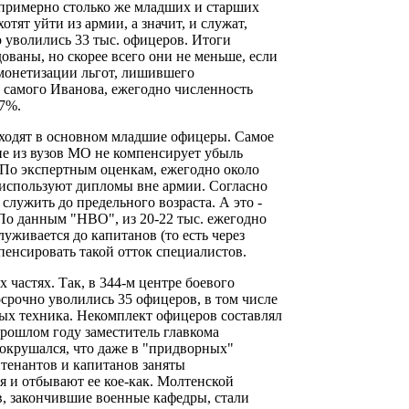
е примерно столько же младших и старших
тят уйти из армии, а значит, и служат,
но уволились 33 тыс. офицеров. Итоги
ованы, но скорее всего они не меньше, если
о монетизации льгот, лишившего
самого Иванова, ежегодно численность
-7%.
уходят в основном младшие офицеры. Самое
ие из вузов МО не компенсирует убыль
. По экспертным оценкам, ежегодно около
используют дипломы вне армии. Согласно
лужить до предельного возраста. А это -
 По данным "НВО", из 20-22 тыс. ежегодно
уживается до капитанов (то есть через
пенсировать такой отток специалистов.
 частях. Так, в 344-м центре боевого
срочно уволились 35 офицеров, в том числе
вых техника. Некомплект офицеров составлял
 прошлом году заместитель главкома
окрушался, что даже в "придворных"
тенантов и капитанов заняты
я и отбывают ее кое-как. Молтенской
в, закончившие военные кафедры, стали