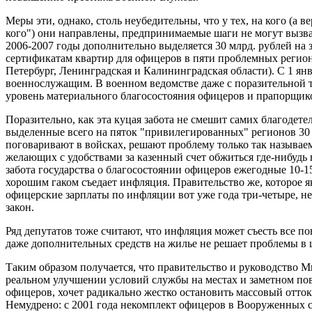
Меры эти, однако, столь неубедительны, что у тех, на кого (а в
кого") они направлены, предпринимаемые шаги не могут вызва
2006-2007 годы дополнительно выделяется 30 млрд. рублей н
сертификатам квартир для офицеров в пяти проблемных регион
Петербург, Ленинградская и Калининградская области). С 1 я
военнослужащим. В военном ведомстве даже с поразительной т
уровень материального благосостояния офицеров и прапорщиков
Поразительно, как эта куцая забота не смешит самих благодете
выделенные всего на пяток "привилегированных" регионов 30
поговаривают в войсках, решают проблему только так называе
желающих с удобствами за казенный счет обжиться где-нибудь
забота государства о благосостоянии офицеров ежегодные 10-
хорошим гаком съедает инфляция. Правительство же, которое я
офицерские зарплаты по инфляции вот уже года три-четыре, н
закон.
Ряд депутатов тоже считают, что инфляция может съесть все п
даже дополнительных средств на жилье не решает проблемы в 
Таким образом получается, что правительство и руководство 
реальном улучшении условий службы на местах и заметном п
офицеров, хочет радикально жестко остановить массовый отток
Немудрено: с 2001 года некомплект офицеров в Вооруженных с