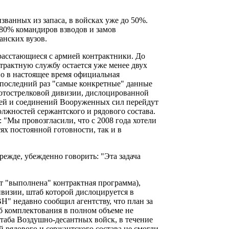
званных из запаса, в войсках уже до 50%.
80% командиров взводов и замов
анских вузов.
расстающиеся с армией контрактники. До
трактную службу остается уже менее двух
йно в настоящее время официальная
 последний раз "самые конкретные" данные
мотострелковой дивизии, дислоцированной
астей и соединений Вооруженных сил перейдут
олжностей сержантского и рядового состава.
 "Мы провозгласили, что с 2008 года хотели
ях постоянной готовности, так и в
режде, убежденно говорить: "Эта задача
дет "выполнена" контрактная программа),
визии, штаб которой дислоцируется в
 недавно сообщил агентству, что план за
б комплектования в полном объеме не
таба Воздушно-десантных войск, в течение
 рядового и сержантского состава не смогли