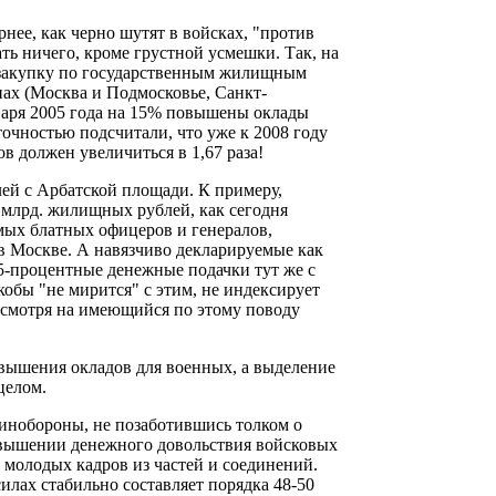
ернее, как черно шутят в войсках, "против
ть ничего, кроме грустной усмешки. Так, на
а закупку по государственным жилищным
ах (Москва и Подмосковье, Санкт-
нваря 2005 года на 15% повышены оклады
очностью подсчитали, что уже к 2008 году
 должен увеличиться в 1,67 раза!
лей с Арбатской площади. К примеру,
 млрд. жилищных рублей, как сегодня
мых блатных офицеров и генералов,
 в Москве. А навязчиво декларируемые как
15-процентные денежные подачки тут же с
кобы "не мирится" с этим, не индексирует
есмотря на имеющийся по этому поводу
овышения окладов для военных, а выделение
целом.
Минобороны, не позаботившись толком о
овышении денежного довольствия войсковых
 молодых кадров из частей и соединений.
илах стабильно составляет порядка 48-50