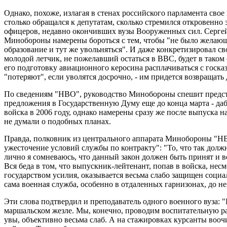
Однако, похоже, излагая в стенах российского парламента сво
столько обращался к депутатам, сколько стремился откровенн
офицеров, недавно окончивших вузы Вооруженных сил. Сергей 
Минобороны намерены бороться с тем, чтобы "не было желающ
образование и тут же увольняться". И даже конкретизировал св
молодой летчик, не пожелавший остаться в ВВС, будет в таком 
его подготовку авиационного керосина расплачиваться с госк
"потеряют", если уволятся досрочно, - им придется возвращать
По сведениям "НВО", руководство Минобороны спешит предста
предложения в Государственную Думу еще до конца марта - да
войска в 2006 году, однако намерены сразу же после выпуска на
не думали о подобных планах.
Правда, полковник из центрального аппарата Минобороны "НВ
ужесточение условий службы по контракту": "То, что так долж
лично я сомневаюсь, что данный закон должен быть принят и в
Вся беда в том, что выпускник-лейтенант, попав в войска, не
государством усилия, оказывается весьма слабо защищен социаль
сама военная служба, особенно в отдаленных гарнизонах, до н
Эти слова подтвердил и преподаватель одного военного вуза: "
маршальском жезле. Мы, конечно, проводим воспитательную ра
увы, объективно весьма слаб. А на стажировках курсанты вооч