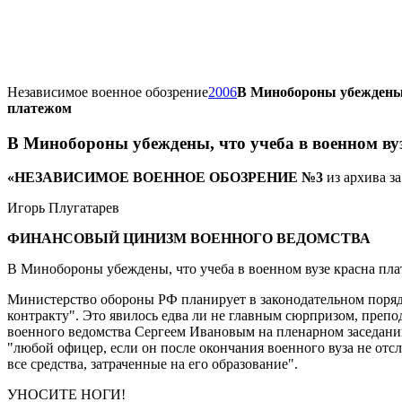
Независимое военное обозрение
2006
В Минобороны убеждены, 
платежом
В Минобороны убеждены, что учеба в военном ву
«НЕЗАВИСИМОЕ ВОЕННОЕ ОБОЗРЕНИЕ №3
из архива з
Игорь Плугатарев
ФИНАНСОВЫЙ ЦИНИЗМ ВОЕННОГО ВЕДОМСТВА
В Минобороны убеждены, что учеба в военном вузе красна пл
Министерство обороны РФ планирует в законодательном поряд
контракту". Это явилось едва ли не главным сюрпризом, преп
военного ведомства Сергеем Ивановым на пленарном заседани
"любой офицер, если он после окончания военного вуза не отсл
все средства, затраченные на его образование".
УНОСИТЕ НОГИ!