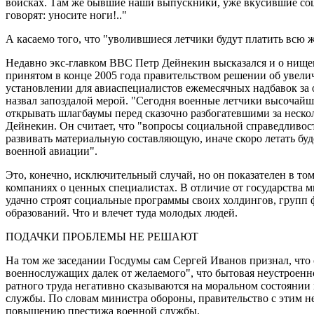
войсках. Там же бывшие наши выпускники, уже вкусившие соц
говорят: уносите ноги!.."
А касаемо того, что "уволившиеся летчики будут платить всю
Недавно экс-главком ВВС Петр Дейнекин высказался и о нище
принятом в конце 2005 года правительством решении об увелич
установлении для авиаспециалистов ежемесячных надбавок за 
назвал запоздалой мерой. "Сегодня военные летчики высочайш
открывать шлагбаумы перед сказочно разбогатевшими за неско
Дейнекин. Он считает, что "вопросы социальной справедливос
развивать материальную составляющую, иначе скоро летать буде
военной авиации".
Это, конечно, исключительный случай, но он показателен в том
компаниях о ценных специалистах. В отличие от государства 
удачно строят социальные программы своих холдингов, групп
образований. Что и влечет туда молодых людей.
ПОДАЧКИ ПРОБЛЕМЫ НЕ РЕШАЮТ
На том же заседании Госдумы сам Сергей Иванов признал, что
военнослужащих далек от желаемого", что бытовая неустроенн
ратного труда негативно сказываются на моральном состоянии 
службы. По словам министра обороны, правительство с этим не
повышению престижа военной службы.