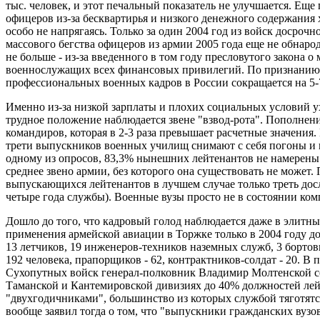
тыс. человек, и этот печальный показатель не улучшается. Ещ
офицеров из-за бесквартирья и низкого денежного содержания хо
особо не напрягаясь. Только за один 2004 год из войск досроч
массового бегства офицеров из армии 2005 года еще не обнарод
не больше - из-за введенного в том году пресловутого закона 
военнослужащих всех финансовых привилегий. По признанию 
профессиональных военных кадров в России сокращается на 5
Именно из-за низкой зарплаты и плохих социальных условий 
трудное положение наблюдается звене "взвод-рота". Пополнен
командиров, которая в 2-3 раза превышает расчетные значения
трети выпускников военных училищ снимают с себя погоны и 
одному из опросов, 83,3% нынешних лейтенантов не намерены с
среднее звено армии, без которого она существовать не может.
выпускающихся лейтенантов в лучшем случае только треть досл
четыре года службы). Военные вузы просто не в состоянии ком
Дошло до того, что кадровый голод наблюдается даже в элитных
применения армейской авиации в Торжке только в 2004 году до
13 летчиков, 19 инженеров-техников наземных служб, 3 борто
192 человека, прапорщиков - 62, контрактников-солдат - 20. В
Сухопутных войск генерал-полковник Владимир Молтенской с
Таманской и Кантемировской дивизиях до 40% должностей лей
"двухгодичниками", большинство из которых службой тяготятс
вообще заявил тогда о том, что "выпускники гражданских вузо