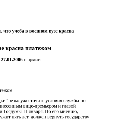
что учеба в военном вузе красна
зе красна платежом
а
27.01.2006
г.
армии
атежом
ке "резко ужесточить условия службы по
однесенным вице-премьером и главой
и Госдумы 11 января. По его мнению,
ужит пять лет, должен вернуть государству