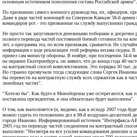
основным источником пополнения состава Российской армии".
По признанию самого военного руководства, их, офицеров, при
Даже в ряде частей воюющей на Северном Кавказе 58-й армии 
командиров рот - это призванные на службу выпускники гражд
Не просто так запугиваются денежными поборами и досрочно 
полного перевода частей постоянной боевой готовности на кон
лет, а программа эта, по всем признакам, срывается. Не случа
информация о ходе реализации этой реформы весьма скудна. В
привел сам министр обороны. В ноябре, при посещении 34-й 
на окраине Екатеринбурга, он заявил, что до конца года 40 ч
на контрактный способ комплектования. Это порядка 30 тыс. д
Но странно прозвучали тогда следующие слова Сергея Иванова:
бы перевести на контрактную службу всех сержантов как в част
линейных частях".
"Хотели бы". Как будто в Минобороны уже остерегаются, как п
поставлена президентом, и она обязательно будет выполнена".
О том, как выполняется (и, видимо, как к исходу 2007 года бу
можно судить по положению дел в 98-й воздушно-десантной ди
городе Иваново. Информированный источник "Интерфакса-АВН"
2005 год по переводу частей соединения на контрактный спосо
выполнен: "Несмотря на все усилия командования дивизии и ш
прошедшего года в частях нашей дивизии около 500 должностей