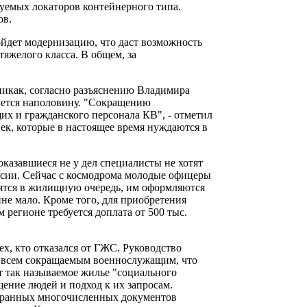
руемых локаторов контейнерного типа.
ов.
йдет модернизацию, что даст возможность
тяжелого класса. В общем, за
никак, согласно разъяснению Владимира
мется наполовину. "Сокращению
х и гражданского персонала КВ", - отметил
век, которые в настоящее время нуждаются в
казавшиеся не у дел специалисты не хотят
оссии. Сейчас с космодрома молодые офицеры
вятся в жилищную очередь, им оформляются
не мало. Кроме того, для приобретения
 регионе требуется доплата от 500 тыс.
х, кто отказался от ГЖС. Руководство
о всем сокращаемым военнослужащим, что
т так называемое жилье "социального
ение людей и подход к их запросам.
обранных многочисленных документов