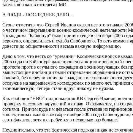
запусков ракет в интересах МО.
А ЛЮДИ - ПОСЛЕДНЕЕ ДЕЛО...
Стоит отметить, что Сергей Иванов сказал все это в начале 20
о частичном свертывании военно-космической деятельности М
космодрома "Байконур" было принято еще в сентябре 2005 года
вероятно, определилась и судьба Свободного. То есть коммен
довести до общественности весьма важную информацию.
Дело в том, что весть об "урезании" Космических войск вызвал
2005 года на Байконуре даже прошел санкционированный вое
протеста против огульного сокращения военнослужащих без пр
вышестоящие инстанции были отправлены обращения не оставл
головой, без переучивания на гражданские специальности деся
отслужив на закрываемых космодромах по много лет, принеся с
экономическую, теперь стали вдруг никому не нужны.
Как сообщил "НВО" подполковник КВ Сергей Иванов, военно
проверку массовых нарушений их прав. Оказывается, на сокр
сотнями. Причем куда им деваться после отъезда из гарнизонов 
коллективных жалоб в октябре-ноябре 2005 года байконуровц
сертификатов, хотя их требуется в несколько раз больше.
Неудивительно, что эта фактическая подачка никак не смягчил