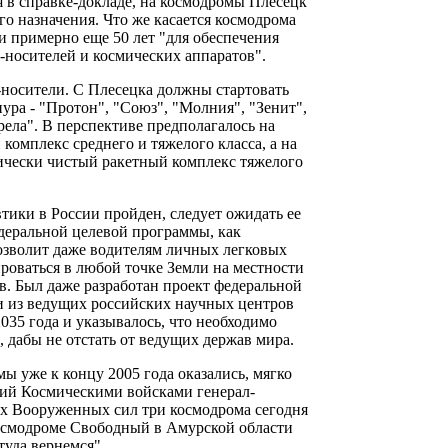
я в справке-докладе, на космодромы Плесецк
о назначения. Что же касается космодрома
и примерно еще 50 лет "для обеспечения
-носителей и космических аппаратов".
-носители. С Плесецка должны стартовать
ура - "Протон", "Союз", "Молния", "Зенит",
рела". В перспективе предполагалось на
омплекс среднего и тяжелого класса, а на
гически чистый ракетный комплекс тяжелого
втики в России пройден, следует ожидать ее
деральной целевой программы, как
озволит даже водителям личных легковых
роваться в любой точке Земли на местности
. Был даже разработан проект федеральной
и из ведущих российских научных центров
035 года и указывалось, что необходимо
, дабы не отстать от ведущих держав мира.
ы уже к концу 2005 года оказались, мягко
щий Космическими войсками генерал-
ах Вооруженных сил три космодрома сегодня
космодроме Свободный в Амурской области
туда вернемся".