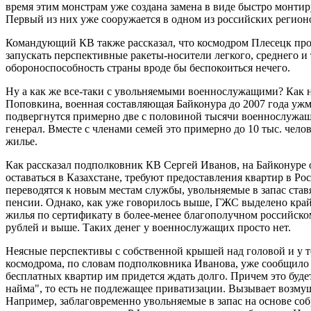
время этим монстрам уже создана замена в виде быстро монти
Первый из них уже сооружается в одном из российских регион
Командующий КВ также рассказал, что космодром Плесецк про
запускать перспективные ракеты-носители легкого, среднего и 
обороноспособность страны вроде бы беспокоиться нечего.
Ну а как же все-таки с увольняемыми военнослужащими? Как 
Поповкина, военная составляющая Байконура до 2007 года уж
подвергнутся примерно две с половиной тысячи военнослужащи
генерал. Вместе с членами семей это примерно до 10 тыс. чело
жилье.
Как рассказал подполковник КВ Сергей Иванов, на Байконуре о
оставаться в Казахстане, требуют предоставления квартир в Р
переводятся к новым местам службы, увольняемые в запас ста
пенсии. Однако, как уже говорилось выше, ГЖС выделено край
жилья по сертификату в более-менее благополучном российском
рублей и выше. Таких денег у военнослужащих просто нет.
Неясные перспективы с собственной крышей над головой и у те
космодрома, по словам подполковника Иванова, уже сообщил
бесплатных квартир им придется ждать долго. Причем это буде
найма", то есть не подлежащее приватизации. Вызывает возмущ
Например, заблаговременно увольняемые в запас на основе с