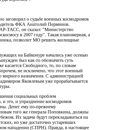
чно заговорил о судьбе военных космодромов
одитель ФКА Анатолий Перминов.
ТАР-ТАСС, он сказал: "Министерство
космосу в 2007 году". Такая планомерная, а
ковника, позволит МО решить жилищные
служащих на Байконуре начались уже осенью
вынужден был как-то обозначить суть
же касается Свободного, то, по словам
Впрочем, не исключено, что этот военный
бо мирного назначения. С администрацией
ладимиром Яковлевым уже прорабатывается
туры.
решения социальных проблем
 и это, и упразднение космодромов
оны. Денег ему по-прежнему
 словам того же генерала Поповкина, должны
бежом. Их задачи будут перекладываться на
нтских, но уже достаточно устаревших
ом нападении (СПРН). Правда, в настоящее