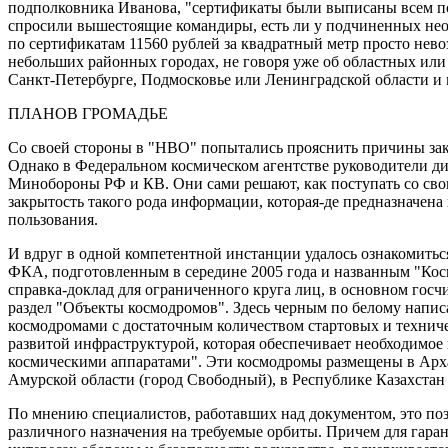
подполковника Иванова, "сертификаты были выписаны всем под
спросили вышестоящие командиры, есть ли у подчиненных не
по сертификатам 11560 рублей за квадратный метр просто нев
небольших районных городах, не говоря уже об областных или
Санкт-Петербурге, Подмосковье или Ленинградской области и 
ПЛАНОВ ГРОМАДЬЕ
Со своей стороны в "НВО" попытались прояснить причины зак
Однако в Федеральном космическом агентстве руководители ди
Минобороны РФ и КВ. Они сами решают, как поступать со сво
закрытость такого рода информации, которая-де предназначен
пользования.
И вдруг в одной компетентной инстанции удалось ознакомить
ФКА, подготовленным в середине 2005 года и названным "Косм
справка-доклад для ограниченного круга лиц, в основном госчи
раздел "Объекты космодромов". Здесь черным по белому написа
космодромами с достаточным количеством стартовых и техниче
развитой инфраструктурой, которая обеспечивает необходимое 
космическими аппаратами". Эти космодромы размещены в Арха
Амурской области (город Свободный), в Республике Казахстан 
По мнению специалистов, работавших над документом, это поз
различного назначения на требуемые орбиты. Причем для гаран