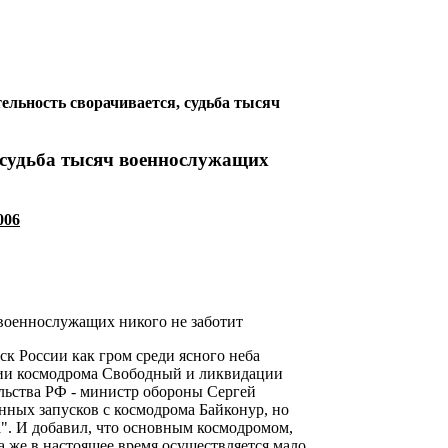
ельность сворачивается, судьба тысяч
, судьба тысяч военнослужащих
006
 военнослужащих никого не заботит
к России как гром среди ясного неба
нии космодрома Свободный и ликвидации
ельства РФ - министр обороны Сергей
енных запусков с космодрома Байконур, но
а". И добавил, что основным космодромом,
а же в настоящее время осуществляется мало