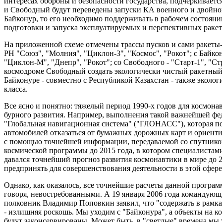
интересах обороны и безопасности государства, подчеркиваетс
и Свободный будут переведены запуски КА военного и двойног
Байконур, то его необходимо поддерживать в рабочем состояни
подготовки и запуска эксплуатируемых и перспективных ракет
На приложенной схеме отмечены трассы пусков и сами ракеты
РН "Союз", "Молния", "Циклон-3", "Космос", "Рокот"; с Байкон
"Циклон-М", "Днепр", "Рокот"; со Свободного - "Старт-1", "Ст
космодроме Свободный создать экологически чистый ракетный к
Байконуре - совместно с Республикой Казахстан - также эколо
класса.
Все ясно и понятно: тяжелый период 1990-х годов для космона
бурного развития. Например, выполнения такой важнейшей фе
"Глобальная навигационная система" ("ГЛОНАСС"), которая п
автомобилей отказаться от бумажных дорожных карт и ориенти
с помощью точнейшей информации, передаваемой со спутников
космической программы до 2015 года, в котором специалистам
давался точнейший прогноз развития космонавтики в мире до 2
предпринять для совершенствования деятельности в этой сфере
Однако, как оказалось, все точнейшие расчеты данной программ
говоря, невостребованными. А 19 января 2006 года командую
полковник Владимир Поповкин заявил, что "содержать в рамк
- излишняя роскошь. Мы уходим с "Байконура", а объекты на 
будут законсервированы. Может быть, в "светлые" времена мы 