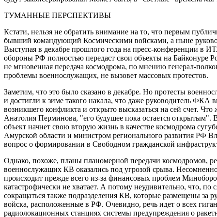
ТУМАННЫЕ ПЕРСПЕКТИВЫ
Кстати, нельзя не обратить внимание на то, что первым публи
бывший командующий Космическими войсками, а ныне руков
Выступая в декабре прошлого года на пресс-конференции в И
обороны РФ полностью передаст свои объекты на Байконуре Рос
не мгновенная передача космодрома, по мнению генерал-пол
проблемы военнослужащих, не вызовет массовых протестов.
Заметим, что это было сказано в декабре. Но протесты военно
и достигли к зиме такого накала, что даже руководитель ФКА 
возникшего конфликта и открыто высказаться на сей счет. Что 
Анатолия Перминова, "его будущее пока остается открытым". 
объект начнет свою вторую жизнь в качестве космодрома сугу
Амурской области и министром регионального развития РФ В
вопрос о формировании в Свободном гражданской инфраструк
Однако, похоже, планы планомерной передачи космодромов, 
военнослужащих КВ оказались под угрозой срыва. Несомненно,
происходит прежде всего из-за финансовых проблем Минобор
катастрофически не хватает. А потому неудивительно, что, по
сокращаться также подразделения КВ, которые размещены за ру
войска, расположенные в РФ. Очевидно, речь идет о всех гига
радиолокационных станциях системы предупреждения о ракетн