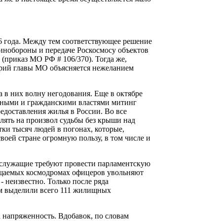
06 года. Между тем соответствующее решение
инобороны и передаче Роскосмосу объектов
 (приказ МО РФ # 106/370). Тогда же,
тарий главы МО объясняется нежеланием
а в них волну негодования. Еще в октябре
нными и гражданскими властями митинг
едоставления жилья в России. Во все
ять на произвол судьбы без крыши над
тки тысяч людей в погонах, которые,
воей стране огромную пользу, в том числе и
служащие требуют провести парламентскую
ащаемых космодромах офицеров увольняют
- неизвестно. Только после ряда
ам выделили всего 111 жилищных
а напряженность. Вдобавок, по словам