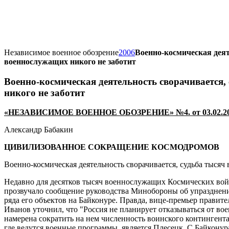
Независимое военное обозрение
2006
Военно-космическая деят
военнослужащих никого не заботит
Военно-космическая деятельность сворачивается
никого не заботит
«НЕЗАВИСИМОЕ ВОЕННОЕ ОБОЗРЕНИЕ» №4. от 03.02.2
Александр Бабакин
ЦИВИЛИЗОВАННОЕ СОКРАЩЕНИЕ КОСМОДРОМОВ
Военно-космическая деятельность сворачивается, судьба тысяч
Недавно для десятков тысяч военнослужащих Космических войс
прозвучало сообщение руководства Минобороны об упраздне
ряда его объектов на Байконуре. Правда, вице-премьер правит
Иванов уточнил, что "Россия не планирует отказываться от во
намерена сократить на нем численность воинского контингент
где ведутся военные программы, является Плесецк. С Байконур