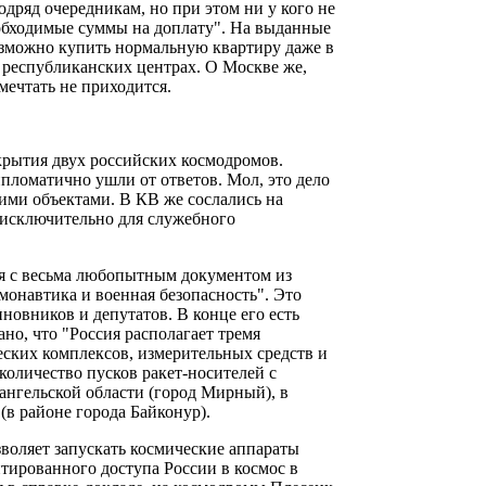
ряд очередникам, но при этом ни у кого не
обходимые суммы на доплату". На выданные
озможно купить нормальную квартиру даже в
 республиканских центрах. О Москве же,
мечтать не приходится.
рытия двух российских космодромов.
пломатично ушли от ответов. Мол, это дело
ими объектами. В КВ же сослались на
а исключительно для служебного
ся с весьма любопытным документом из
онавтика и военная безопасность". Это
новников и депутатов. В конце его есть
но, что "Россия располагает тремя
ских комплексов, измерительных средств и
количество пусков ракет-носителей с
нгельской области (город Мирный), в
(в районе города Байконур).
воляет запускать космические аппараты
тированного доступа России в космос в