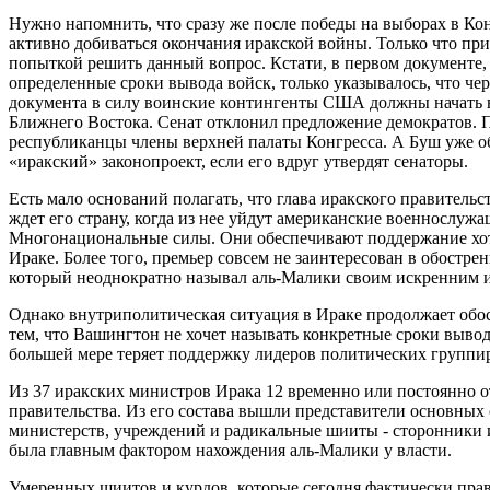
Нужно напомнить, что сразу же после победы на выборах в Ко
активно добиваться окончания иракской войны. Только что при
попыткой решить данный вопрос. Кстати, в первом документе, 
определенные сроки вывода войск, только указывалось, что чер
документа в силу воинские контингенты США должны начать в
Ближнего Востока. Сенат отклонил предложение демократов. П
республиканцы члены верхней палаты Конгресса. А Буш уже об
«иракский» законопроект, если его вдруг утвердят сенаторы.
Есть мало оснований полагать, что глава иракского правительст
ждет его страну, когда из нее уйдут американские военнослужа
Многонациональные силы. Они обеспечивают поддержание хоть
Ираке. Более того, премьер совсем не заинтересован в обост
который неоднократно называл аль-Малики своим искренним 
Однако внутриполитическая ситуация в Ираке продолжает обос
тем, что Вашингтон не хочет называть конкретные сроки вывод
большей мере теряет поддержку лидеров политических группир
Из 37 иракских министров Ирака 12 временно или постоянно от
правительства. Из его состава вышли представители основных
министерств, учреждений и радикальные шииты - сторонники 
была главным фактором нахождения аль-Малики у власти.
Умеренных шиитов и курдов, которые сегодня фактически пра