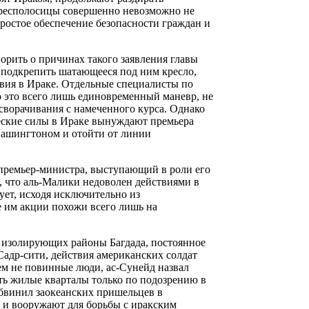
ересполосицы совершенно невозможно не
ростое обеспечение безопасности граждан и
орить о причинах такого заявления главы
л подкрепить шатающееся под ним кресло,
твия в Ираке. Отдельные специалисты по
 это всего лишь единовременный маневр, не
сворачивания с намеченного курса. Однако
еские силы в Ираке вынуждают премьера
Вашингтоном и отойти от линии
премьер-министра, выступающий в роли его
, что аль-Малики недоволен действиями в
ует, исходя исключительно из
е им акции похожи всего лишь на
изолирующих районы Багдада, постоянное
адр-сити, действия американских солдат
чем не повинные люди, ас-Сунейд назвал
ть жилые кварталы только по подозрению в
обвинил заокеанских пришельцев в
т и вооружают для борьбы с иракским