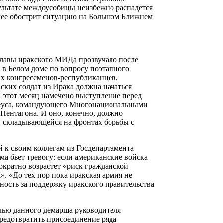
зультате междоусобицы неизбежно распадется
олее обострит ситуацию на Большом Ближнем
 главы иракского МИДа прозвучало после
х в Белом доме по вопросу поэтапного
х конгрессменов-республиканцев,
ких солдат из Ирака должна начаться
на этот месяц намечено выступление перед
реуса, командующего Многонациональными
 Пентагона. И оно, конечно, должно
 складывающейся на фронтах борьбы с
 к своим коллегам из Госдепартамента
 бьет тревогу: если американские войска
ократно возрастет «риск гражданской
». «До тех пор пока иракская армия не
ность за поддержку иракского правительства
лью данного демарша руководителя
редотвратить присоединение ряда