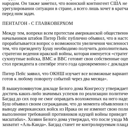
народом. Он также заметил, что воинский контингент США не
урегулировании ситуации в стране, а всего лишь хочет в крат
перед ним задач.
ПЕНТАГОН - С ГЛАВКОВЕРХОМ
Между тем, вопреки всем протестам американской общественн
начальников штабов Питер Пейс публично объявил, что в нас
прорабатывается вопрос о возможности увеличения численнос
тем, что президенту Бушу необходимо получить дополнительн
стратегии ведения иракской войны, которая именуется «стратег
сухопутные войска, ВМС и ВВС готовят свои собственные оце
стол президента в сентябре этого года одновременно с докладо
Питер Пейс заявил, что ОКНШ изучает все возможные вариант
готов к любому повороту событий через два месяца».
В вышеупомянутом докладе Белого дома Конгрессу утверждаетс
достичь каких-либо значимых успехов по реализации политиче
Багдад до сих пор не смог оправдать возложенных на него над
Буш объявил своим согражданам, что до момента объявления г
выводу американских войск из Ирака он не изменит свою поли
выполнение требований противников идущей войны приведет 
масштабах». Хозяин Белого дома утверждал, что после ухода М
захватит «Аль-Каида». Багдад станет не контролируемым плацд