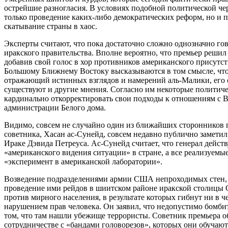
острейшие разногласия. В условиях подобной политической ч
только проведение каких-либо демократических реформ, но и п
скатывание страны в хаос.
Эксперты считают, что пока достаточно сложно однозначно гов
иракского правительства. Вполне вероятно, что премьер реши
добавив свой голос в хор противников американского присутс
Большому Ближнему Востоку высказываются в том смысле, что
отражающий истинных взглядов и намерений аль-Малики, его 
существуют и другие мнения. Согласно им некоторые политич
кардинально откорректировать свои подходы к отношениям с 
администрации Белого дома.
Видимо, совсем не случайно один из ближайших сторонников 
советника, Хасан ас-Сунейд, совсем недавно публично заметил
Ираке Дэвида Петреуса. Ас-Сунейд считает, что генерал действ
«американского видения ситуации» в стране, а все реализуемы
«эксперимент в американской лаборатории».
Возведение подразделениями армии США непроходимых стен, 
проведение ими рейдов в шиитском районе иракской столицы С
против мирного населения, в результате которых гибнут ни в 
нарушением прав человека. Он заявил, что недопустимо бомби
том, что там нашли убежище террористы. Советник премьера 
сотрудничестве с «бандами головорезов», которых они обучаю