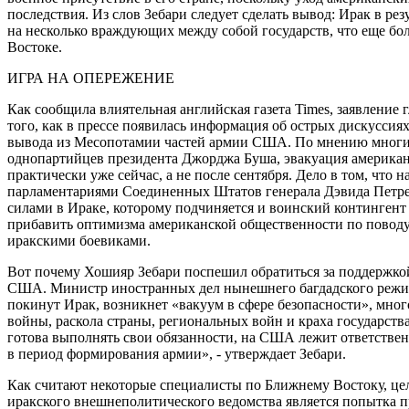
последствия. Из слов Зебари следует сделать вывод: Ирак в ре
на несколько враждующих между собой государств, что еще б
Востоке.
ИГРА НА ОПЕРЕЖЕНИЕ
Как сообщила влиятельная английская газета Times, заявление
того, как в прессе появилась информация об острых дискуссия
вывода из Месопотамии частей армии США. По мнению многи
однопартийцев президента Джорджа Буша, эвакуация американс
практически уже сейчас, а не после сентября. Дело в том, что 
парламентариями Соединенных Штатов генерала Дэвида Пет
силами в Ираке, которому подчиняется и воинский контингент
прибавить оптимизма американской общественности по поводу
иракскими боевиками.
Вот почему Хошияр Зебари поспешил обратиться за поддержкой
США. Министр иностранных дел нынешнего багдадского режима
покинут Ирак, возникнет «вакуум в сфере безопасности», мног
войны, раскола страны, региональных войн и краха государства
готова выполнять свои обязанности, на США лежит ответствен
в период формирования армии», - утверждает Зебари.
Как считают некоторые специалисты по Ближнему Востоку, це
иракского внешнеполитического ведомства является попытка п