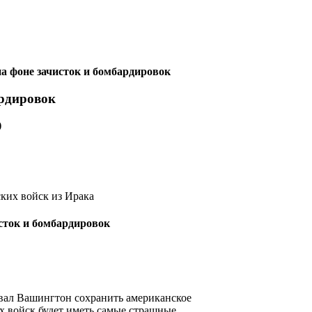
а фоне зачисток и бомбардировок
ардировок
)
ских войск из Ирака
вал Вашингтон сохранить американское
их войск будет иметь самые страшные