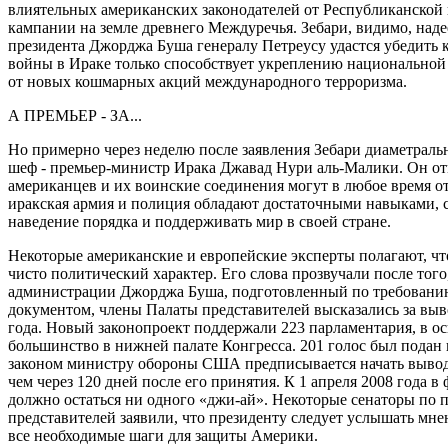
влиятельных американских законодателей от Республиканской
кампании на земле древнего Междуречья. Зебари, видимо, наде
президента Джорджа Буша генералу Петреусу удастся убедить 
войны в Ираке только способствует укреплению национальной
от новых кошмарных акций международного терроризма.
А ПРЕМЬЕР - ЗА...
Но примерно через неделю после заявления Зебари диаметраль
шеф - премьер-министр Ирака Джавад Нури аль-Малики. Он отм
американцев и их воинские соединения могут в любое время от
иракская армия и полиция обладают достаточными навыками, с
наведение порядка и поддерживать мир в своей стране.
Некоторые американские и европейские эксперты полагают, ч
чисто политический характер. Его слова прозвучали после того
администрации Джорджа Буша, подготовленный по требованию
документом, члены Палаты представителей высказались за выв
года. Новый законопроект поддержали 223 парламентария, в 
большинство в нижней палате Конгресса. 201 голос был подан
законом министру обороны США предписывается начать вывод 
чем через 120 дней после его принятия. К 1 апреля 2008 года 
должно остаться ни одного «джи-ай». Некоторые сенаторы по 
представителей заявили, что президенту следует услышать мн
все необходимые шаги для защиты Америки.