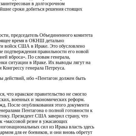
 заинтересован в долгосрочном
чайшие сроки добиться решения стоящих
ости, председатель Объединенного комитета
тоящее время в ОКНШ детально
ти войск США в Ираке. Это обусловлено
ые подтверждения правильности его новой
ией вброса». По словам генерала,
нки ситуации в Ираке. Их выводы лягут на
м Конгрессу генерала Петреуса.
ы действий, ибо «Пентагон должен быть
я, что иракское правительство не смогло
ских, военных и экономических реформ.
ежд. После опубликования этого документа
енералами Пентагона о полной готовности к
тику. Президент США заверил страну, что
к «массовой резне в ужасающих
ногонациональных сил из Ирака власть здесь
армом для ее боевиков, и они вновь обретут