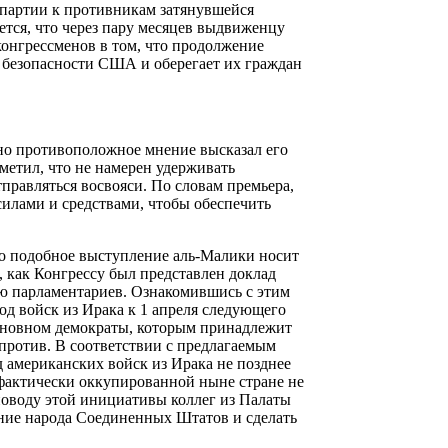
 партии к противникам затянувшейся
ется, что через пару месяцев выдвиженцу
конгрессменов в том, что продолжение
 безопасности США и оберегает их граждан
но противоположное мнение высказал его
етил, что не намерен удерживать
правляться восвояси. По словам премьера,
илами и средствами, чтобы обеспечить
то подобное выступление аль-Малики носит
, как Конгрессу был представлен доклад
 парламентариев. Ознакомившись с этим
од войск из Ирака к 1 апреля следующего
основном демократы, которым принадлежит
 против. В соответствии с предлагаемым
американских войск из Ирака не позднее
в фактически оккупированной ныне стране не
поводу этой инициативы коллег из Палаты
ение народа Соединенных Штатов и сделать