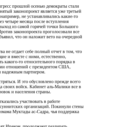
нгресс прошлой осенью демократы стали
нятый законопроект является уже третьей
например, не устанавливались какие-то
ез четыре месяца после вступления
ыход из самой горячей точки Большого
ротив законопроекта проголосовали все
ъявил, что он наложит вето на очередной
ва не отдает себе полный отчет в том, что
щие и вместе с ними, естественно,
 какого-то относительного порядка в
рении отношений с президентом США,
и надежным партнером.
тряться. И это обусловлено прежде всего
а своих войск. Кабинет аль-Малики все в
овок и населения страны.
казались участвовать в работе
 суннитских организаций. Покинули стены
имама Муктады ас-Садра, чья поддержка
вят Ираком, продолжают раздирать