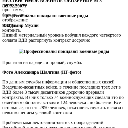
НЕЗАВИСИМОЕ ВОЕННОЕ ОБОЗРЕНИЕ № 5
вредоносная
(09.02.2007)
программа,
блокирующая
Профессионалы покидают военные ряды
отображение
части
Владимир Мухин
контента.
Низкий материальный уровень побудил каждого четвертого
солдата ВДВ расторгнуть контракт досрочно
Прошагал на параде - и прощай, служба.
Фото Александра Шалгина (НГ-фото)
По данным службы информации и общественных связей
Воздушно-десантных войск, в течение последних трех лет в
ВДВ более 3 тысяч десантников досрочно прервали
контракты. Из них только 74 военнослужащих сделали это по
семейным обстоятельствам и 124 человека - по болезни. Все
остальные, то есть 2850 человек, отказались служить в связи с
невыполнением условий контракта.
Проблема комплектования элитных подразделений
Российской армии по-прежнему остается одной из самых