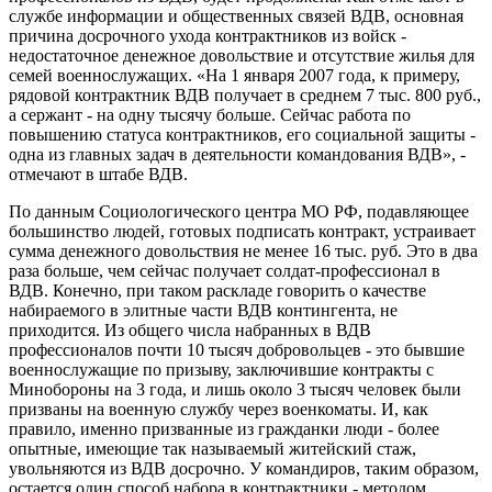
службе информации и общественных связей ВДВ, основная
причина досрочного ухода контрактников из войск -
недостаточное денежное довольствие и отсутствие жилья для
семей военнослужащих. «На 1 января 2007 года, к примеру,
рядовой контрактник ВДВ получает в среднем 7 тыс. 800 руб.,
а сержант - на одну тысячу больше. Сейчас работа по
повышению статуса контрактников, его социальной защиты -
одна из главных задач в деятельности командования ВДВ», -
отмечают в штабе ВДВ.
По данным Социологического центра МО РФ, подавляющее
большинство людей, готовых подписать контракт, устраивает
сумма денежного довольствия не менее 16 тыс. руб. Это в два
раза больше, чем сейчас получает солдат-профессионал в
ВДВ. Конечно, при таком раскладе говорить о качестве
набираемого в элитные части ВДВ контингента, не
приходится. Из общего числа набранных в ВДВ
профессионалов почти 10 тысяч добровольцев - это бывшие
военнослужащие по призыву, заключившие контракты с
Минобороны на 3 года, и лишь около 3 тысяч человек были
призваны на военную службу через военкоматы. И, как
правило, именно призванные из гражданки люди - более
опытные, имеющие так называемый житейский стаж,
увольняются из ВДВ досрочно. У командиров, таким образом,
остается один способ набора в контрактники - методом