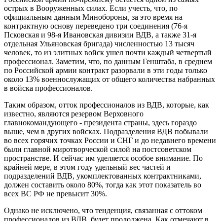
острых в Вооруженных силах. Если учесть, что, по
официальным данным Минобороны, за это время на
контрактную основу переведено три соединения (76-я
Псковская и 98-я Ивановская дивизии ВДВ, а также 31-я
отдельная Ульяновская бригада) численностью 13 тысяч
человек, то из элитных войск ушел почти каждый четвертый
профессионал. Заметим, что, по данным Генштаба, в среднем
по Российской армии контракт разорвали в эти годы только
около 13% военнослужащих от общего количества набранных
в войска профессионалов.
Таким образом, отток профессионалов из ВДВ, которые, как
известно, являются резервом Верховного
главнокомандующего - президента страны, здесь гораздо
выше, чем в других войсках. Подразделения ВДВ побывали
во всех горячих точках России и СНГ и до недавнего времени
были главной миротворческой силой на постсоветском
пространстве. И сейчас им уделяется особое внимание. По
крайней мере, в этом году удельный вес частей и
подразделений ВДВ, укомплектованных контрактниками,
должен составить около 80%, тогда как этот показатель во
всех ВС РФ не превысит 30%.
Однако не исключено, что тенденция, связанная с оттоком
профессионалов из ВДВ, будет продолжена. Как отмечают в