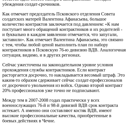
убеждения солдат-срочников.
Как отмечает председатель Псковского отделения Совета
солдатских матерей Валентина Афанасьева, большое
количество контрактов заключается под давлением: «К нам
поступает много обращений контрактников и их родителей -
и буквально в каждом заявлении отмечается, что запугали,
заставили». Как отмечает Валентина Афанасьева, это связано
с тем, чтобы любой ценой выполнить план по набору
контрактников в Псковскую 76-ю дивизию ВДВ. Аналогичная
ситуация, видимо, и в других регионах.
Сейчас ужесточены на законодательном уровне условия
прохождения службы контрактников. Если контракт
расторгается досрочно, то накладывается весомый штраф. Это
каким-то образом сдерживает сейчас солдат-профессионалов
от досрочного увольнения из войск. Однако второй контракт
20% профессионалов уже точно не подписывают.
Между тем в 2007-2008 годах практически у всех
военнослужащих 76-й и 98-й дивизий ВДВ срок контракта
истекает. А именно они составляют костяк ВДВ, имеют
высокие профессиональные качества, приобретенные в
боевых действиях в Чечне.