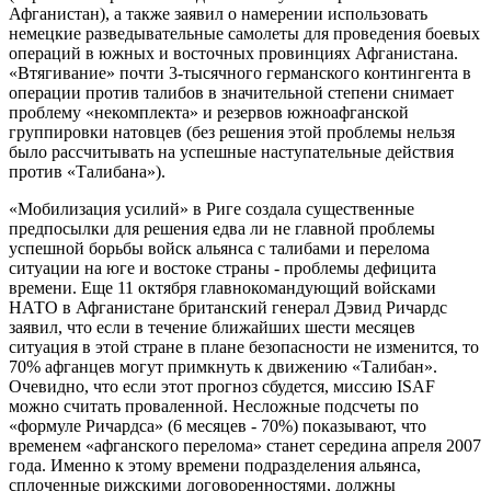
Афганистан), а также заявил о намерении использовать
немецкие разведывательные самолеты для проведения боевых
операций в южных и восточных провинциях Афганистана.
«Втягивание» почти 3-тысячного германского контингента в
операции против талибов в значительной степени снимает
проблему «некомплекта» и резервов южноафганской
группировки натовцев (без решения этой проблемы нельзя
было рассчитывать на успешные наступательные действия
против «Талибана»).
«Мобилизация усилий» в Риге создала существенные
предпосылки для решения едва ли не главной проблемы
успешной борьбы войск альянса с талибами и перелома
ситуации на юге и востоке страны - проблемы дефицита
времени. Еще 11 октября главнокомандующий войсками
НАТО в Афганистане британский генерал Дэвид Ричардс
заявил, что если в течение ближайших шести месяцев
ситуация в этой стране в плане безопасности не изменится, то
70% афганцев могут примкнуть к движению «Талибан».
Очевидно, что если этот прогноз сбудется, миссию ISAF
можно считать проваленной. Несложные подсчеты по
«формуле Ричардса» (6 месяцев - 70%) показывают, что
временем «афганского перелома» станет середина апреля 2007
года. Именно к этому времени подразделения альянса,
сплоченные рижскими договоренностями, должны