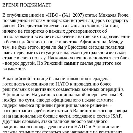
ВРЕМЯ ПОДЖИМАЕТ
В опубликованной в «НВО» (№1, 2007) статье Михаэля Рюле,
посвященной итогам ноябрьской встречи лидеров государств -
членов Североатлантического альянса в столице Латвии,
ничего не говорится о важных договоренностях об
использовании всех без исключения натовских подразделений
в боевых действиях на юге и востоке Афганистана. Между
тем, не будь этого, вряд ли бы у Брюсселя сегодня появился
шанс переломить ситуацию в далекой центрально-азиатской
стране в свою пользу. Насколько успешно использует его блок
- вопрос другой. Но Рижский саммит сделал для этого все
возможное.
В латвийской столице была не только подтверждена
готовность союзников по НАТО к проведению более
решительных и активных совместных военных операций в
Афганистане. На ужине в национальной опере вечером 28
ноября, по сути, еще до официального начала саммита,
лидеры альянса приняли принципиальное решение -
распространить действие статьи 5 Вашингтонского договора
и на национальные боевые части, входящие в состав ISAF.
Другими словами, атака талибов любого западного
национального подразделения сил НАТО в Афганистане
должна отныне трактоваться как нападение на контингент