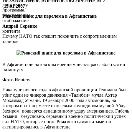
НЕЗАВИСИМОЕ ВОЕННОЕ ОБОЗРЕНИЕ № 2
вредоносная
(19.01.2007)
программа,
блокирующая
Рижский шанс для перелома в Афганистане
отображение
части
Андрей Серенко
контента.
Почему НАТО так спешит покончить с сопротивлением
талибов
В Афганистане натовским военным нельзя расслабляться ни
на минуту.
Фото Reuters
Накануне нового года в афганской провинции Гельманд был
убит один из лидеров движения «Талибан» мулла Ахтар
Мохаммад Усмани. 19 декабря 2006 года автомобиль, на
котором он ехал вместе с полевым командиром муллой Абдул
Захиром, подвергся авиационному удару американцев. Гибель
Усмани - безусловно, серьезный военно-политический успех
сил НАТО, которые после Рижского саммита заметно
активизировались в Афганистане.