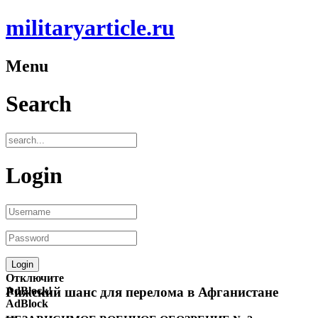
militaryarticle.ru
Menu
Search
Login
Отключите
AdBlock!
Рижский шанс для перелома в Афганистане
AdBlock
—