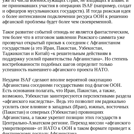
уже из числа военнослужащих стран, не входящих в альянс и
не принимавших участия в операциях ISAF (например, солдат
и офицеров мусульманских государств). И тогда рижская идея
о более интенсивном подключении ресурса ООН к решению
афганской проблемы будет более чем своевременной.
Такое развитие событий отнюдь не является фантастическим,
тем более что в итоговом заявлении Рижского саммита уже
прозвучал открытый призыв к соседним с Афганистаном
государствам (а это Иран, Пакистан, Узбекистан,
Таджикистан и Китай) «к решительным действиям в
поддержку усилий правительства Афганистана». Но степень
востребованности подобных шагов определит только
успешность нынешнего афганского проекта НАТО.
Неудачи ISAF сделают вполне вероятной оккупацию
Афганистана соседними государствами под флагом ООН.
Есть основания полагать, что Иран, Пакистан, а также,
возможно, Узбекистан заинтересуются перспективами раздела
«афганского наследства». Ведь это позволит им радикально
усилить свое влияние в западных (Иран), южных, восточных
(Пакистан) и северных (Узбекистан) провинциях
Афганистана, а также укрепит позиции этих государств в
Центрально-Азиатском регионе. Переход миссии «афганского
умиротворения» от НАТО к ООН в таком формате приведет к
фактическому распаду Афганистана.