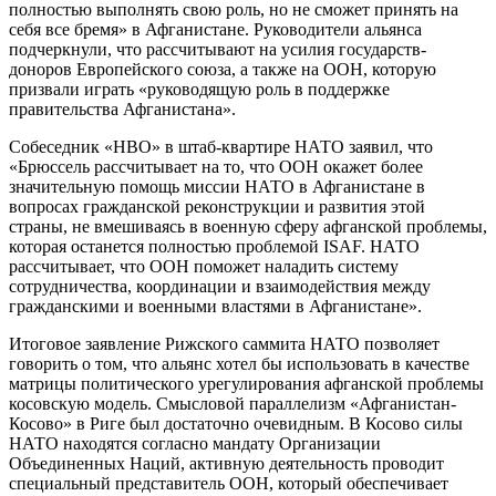
полностью выполнять свою роль, но не сможет принять на
себя все бремя» в Афганистане. Руководители альянса
подчеркнули, что рассчитывают на усилия государств-
доноров Европейского союза, а также на ООН, которую
призвали играть «руководящую роль в поддержке
правительства Афганистана».
Собеседник «НВО» в штаб-квартире НАТО заявил, что
«Брюссель рассчитывает на то, что ООН окажет более
значительную помощь миссии НАТО в Афганистане в
вопросах гражданской реконструкции и развития этой
страны, не вмешиваясь в военную сферу афганской проблемы,
которая останется полностью проблемой ISAF. НАТО
рассчитывает, что ООН поможет наладить систему
сотрудничества, координации и взаимодействия между
гражданскими и военными властями в Афганистане».
Итоговое заявление Рижского саммита НАТО позволяет
говорить о том, что альянс хотел бы использовать в качестве
матрицы политического урегулирования афганской проблемы
косовскую модель. Смысловой параллелизм «Афганистан-
Косово» в Риге был достаточно очевидным. В Косово силы
НАТО находятся согласно мандату Организации
Объединенных Наций, активную деятельность проводит
специальный представитель ООН, который обеспечивает