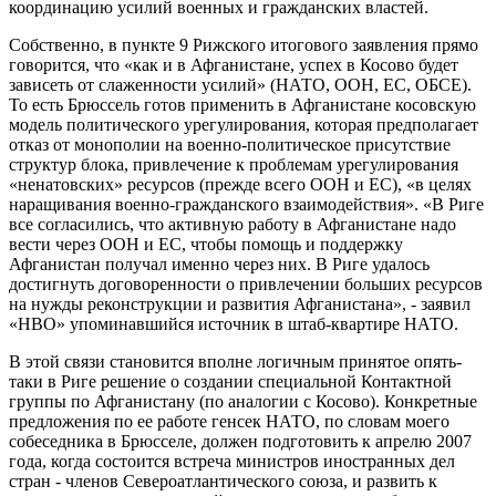
координацию усилий военных и гражданских властей.
Собственно, в пункте 9 Рижского итогового заявления прямо
говорится, что «как и в Афганистане, успех в Косово будет
зависеть от слаженности усилий» (НАТО, ООН, ЕС, ОБСЕ).
То есть Брюссель готов применить в Афганистане косовскую
модель политического урегулирования, которая предполагает
отказ от монополии на военно-политическое присутствие
структур блока, привлечение к проблемам урегулирования
«ненатовских» ресурсов (прежде всего ООН и ЕС), «в целях
наращивания военно-гражданского взаимодействия». «В Риге
все согласились, что активную работу в Афганистане надо
вести через ООН и ЕС, чтобы помощь и поддержку
Афганистан получал именно через них. В Риге удалось
достигнуть договоренности о привлечении больших ресурсов
на нужды реконструкции и развития Афганистана», - заявил
«НВО» упоминавшийся источник в штаб-квартире НАТО.
В этой связи становится вполне логичным принятое опять-
таки в Риге решение о создании специальной Контактной
группы по Афганистану (по аналогии с Косово). Конкретные
предложения по ее работе генсек НАТО, по словам моего
собеседника в Брюсселе, должен подготовить к апрелю 2007
года, когда состоится встреча министров иностранных дел
стран - членов Североатлантического союза, и развить к