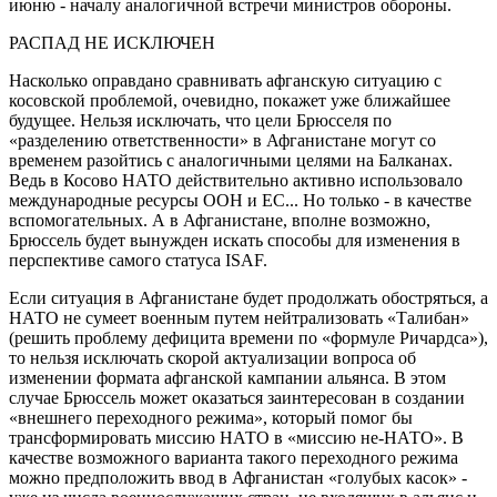
июню - началу аналогичной встречи министров обороны.
РАСПАД НЕ ИСКЛЮЧЕН
Насколько оправдано сравнивать афганскую ситуацию с
косовской проблемой, очевидно, покажет уже ближайшее
будущее. Нельзя исключать, что цели Брюсселя по
«разделению ответственности» в Афганистане могут со
временем разойтись с аналогичными целями на Балканах.
Ведь в Косово НАТО действительно активно использовало
международные ресурсы ООН и ЕС... Но только - в качестве
вспомогательных. А в Афганистане, вполне возможно,
Брюссель будет вынужден искать способы для изменения в
перспективе самого статуса ISAF.
Если ситуация в Афганистане будет продолжать обостряться, а
НАТО не сумеет военным путем нейтрализовать «Талибан»
(решить проблему дефицита времени по «формуле Ричардса»),
то нельзя исключать скорой актуализации вопроса об
изменении формата афганской кампании альянса. В этом
случае Брюссель может оказаться заинтересован в создании
«внешнего переходного режима», который помог бы
трансформировать миссию НАТО в «миссию не-НАТО». В
качестве возможного варианта такого переходного режима
можно предположить ввод в Афганистан «голубых касок» -