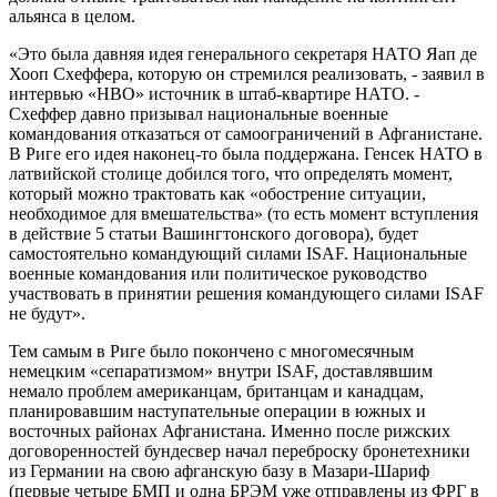
альянса в целом.
«Это была давняя идея генерального секретаря НАТО Яап де
Хооп Схеффера, которую он стремился реализовать, - заявил в
интервью «НВО» источник в штаб-квартире НАТО. -
Схеффер давно призывал национальные военные
командования отказаться от самоограничений в Афганистане.
В Риге его идея наконец-то была поддержана. Генсек НАТО в
латвийской столице добился того, что определять момент,
который можно трактовать как «обострение ситуации,
необходимое для вмешательства» (то есть момент вступления
в действие 5 статьи Вашингтонского договора), будет
самостоятельно командующий силами ISAF. Национальные
военные командования или политическое руководство
участвовать в принятии решения командующего силами ISAF
не будут».
Тем самым в Риге было покончено с многомесячным
немецким «сепаратизмом» внутри ISAF, доставлявшим
немало проблем американцам, британцам и канадцам,
планировавшим наступательные операции в южных и
восточных районах Афганистана. Именно после рижских
договоренностей бундесвер начал переброску бронетехники
из Германии на свою афганскую базу в Мазари-Шариф
(первые четыре БМП и одна БРЭМ уже отправлены из ФРГ в