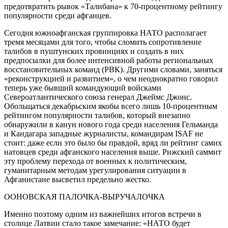
предотвратить рывок «Талибана» к 70-процентному рейтингу
популярности среди афганцев.
Сегодня южноафганская группировка НАТО располагает
тремя месяцами для того, чтобы сломить сопротивление
талибов в пуштунских провинциях и создать в них
предпосылки для более интенсивной работы региональных
восстановительных команд (РВК). Другими словами, заняться
«реконструкцией и развитием», о чем неоднократно говорил
теперь уже бывший командующий войсками
Североатлантического союза генерал Джеймс Джонс.
Обольщаться декабрьским якобы всего лишь 10-процентным
рейтингом популярности талибов, который внезапно
обнаружили в канун нового года среди населения Гельманда
и Кандагара западные журналисты, командирам ISAF не
стоит: даже если это было бы правдой, вряд ли рейтинг самих
натовцев среди афганского населения выше. Рижский саммит
эту проблему перехода от военных к политическим,
гуманитарным методам урегулирования ситуации в
Афганистане высветил предельно жестко.
ООНОВСКАЯ ПАЛОЧКА-ВЫРУЧАЛОЧКА
Именно поэтому одним из важнейших итогов встречи в
столице Латвии стало такое замечание: «НАТО будет