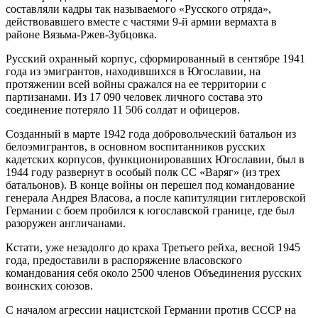
составляли кадры так называемого «Русского отряда»,
действовавшего вместе с частями 9-й армии вермахта в
районе Вязьма-Ржев-Зубцовка.
Русский охранный корпус, сформированный в сентябре 1941
года из эмигрантов, находившихся в Югославии, на
протяжении всей войны сражался на ее территории с
партизанами. Из 17 090 человек личного состава это
соединение потеряло 11 506 солдат и офицеров.
Созданный в марте 1942 года добровольческий батальон из
белоэмигрантов, в основном воспитанников русских
кадетских корпусов, функционировавших Югославии, был в
1944 году развернут в особый полк СС «Варяг» (из трех
батальонов). В конце войны он перешел под командование
генерала Андрея Власова, а после капитуляции гитлеровской
Германии с боем пробился к югославской границе, где был
разоружен англичанами.
Кстати, уже незадолго до краха Третьего рейха, весной 1945
года, предоставили в распоряжение власовского
командования себя около 2500 членов Объединения русских
воинских союзов.
С началом агрессии нацистской Германии против СССР на