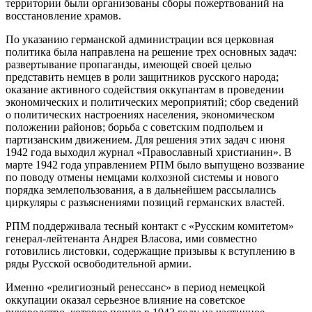
территории были организованы сборы пожертвований на
восстановление храмов.
По указанию германской администрации вся церковная
политика была направлена на решение трех основных задач:
развертывание пропаганды, имеющей своей целью
представить немцев в роли защитников русского народа;
оказание активного содействия оккупантам в проведении
экономических и политических мероприятий; сбор сведений
о политических настроениях населения, экономическом
положении районов; борьба с советским подпольем и
партизанским движением. Для решения этих задач с июня
1942 года выходил журнал «Православный христианин». В
марте 1942 года управлением РПМ было выпущено воззвание
по поводу отмены немцами колхозной системы и нового
порядка землепользования, а в дальнейшем рассылались
циркуляры с разъяснениями позиций германских властей.
РПМ поддерживала тесный контакт с «Русским комитетом»
генерал-лейтенанта Андрея Власова, ими совместно
готовились листовки, содержащие призывы к вступлению в
ряды Русской освободительной армии.
Именно «религиозный ренессанс» в период немецкой
оккупации оказал серьезное влияние на советское