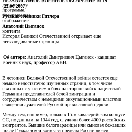
НЕЗАВИСИМОЕ ВОЕННОЕ ОБОЗРЕНИЕ № 19
вредоносная
(22.06.2007)
программа,
блокирующая
Русские союзники Гитлера
отображение
части
Анатолий Цыганок
контента.
История Великой Отечественной открывает еще
неисследованные страницы
Об авторе:
Анатолий Дмитриевич Цыганок - кандидат
военных наук, профессор АВН.
В летописи Великой Отечественной войны остается еще
немало недостаточно изученных страниц, в том числе
связанных с участием в боях на стороне войск нацистской
Германии представителей белой эмиграции и
сотрудничеством с немецкими оккупационными властями
священнослужителей Русской православной церкви.
Между тем, например, только в 15-м кавалерийском корпусе
СС, по данным на 1944 год, служили более 4000 российских
эмигрантов. Бывшие белогвардейцы или сыновья бежавших
после Гражданской войны за пределы России людей