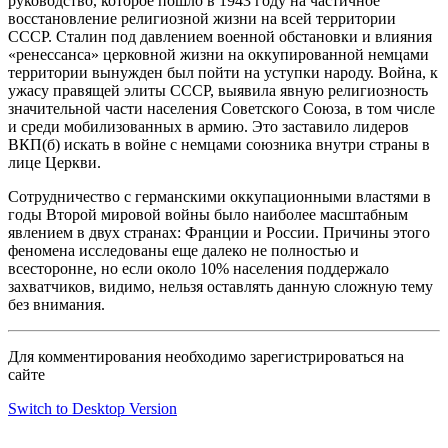
руководство, которое пошло в 1943 году на частичное
восстановление религиозной жизни на всей территории
СССР. Сталин под давлением военной обстановки и влияния
«ренессанса» церковной жизни на оккупированной немцами
территории вынужден был пойти на уступки народу. Война, к
ужасу правящей элиты СССР, выявила явную религиозность
значительной части населения Советского Союза, в том числе
и среди мобилизованных в армию. Это заставило лидеров
ВКП(б) искать в войне с немцами союзника внутри страны в
лице Церкви.
Сотрудничество с германскими оккупационными властями в
годы Второй мировой войны было наиболее масштабным
явлением в двух странах: Франции и России. Причины этого
феномена исследованы еще далеко не полностью и
всесторонне, но если около 10% населения поддержало
захватчиков, видимо, нельзя оставлять данную сложную тему
без внимания.
Для комментирования необходимо зарегистрироваться на
сайте
Switch to Desktop Version