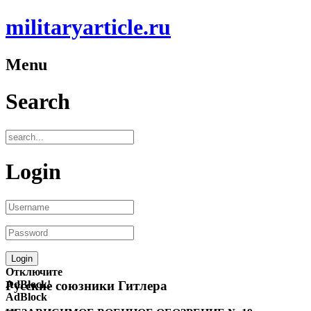
militaryarticle.ru
Menu
Search
Login
Отключите
AdBlock!
Русские союзники Гитлера
AdBlock
—