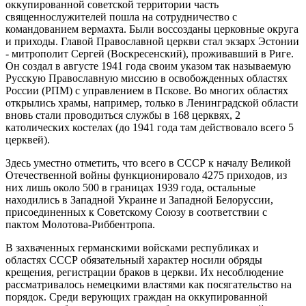
оккупированной советской территории часть
священнослужителей пошла на сотрудничество с
командованием вермахта. Были воссозданы церковные округа
и приходы. Главой Православной церкви стал экзарх Эстонии
- митрополит Сергей (Воскресенский), проживавший в Риге.
Он создал в августе 1941 года своим указом так называемую
Русскую Православную миссию в освобожденных областях
России (РПМ) с управлением в Пскове. Во многих областях
открылись храмы, например, только в Ленинградской области
вновь стали проводиться службы в 168 церквях, 2
католических костелах (до 1941 года там действовало всего 5
церквей).
Здесь уместно отметить, что всего в СССР к началу Великой
Отечественной войны функционировало 4275 приходов, из
них лишь около 500 в границах 1939 года, остальные
находились в Западной Украине и Западной Белоруссии,
присоединенных к Советскому Союзу в соответствии с
пактом Молотова-Риббентропа.
В захваченных германскими войсками республиках и
областях СССР обязательный характер носили обряды
крещения, регистрации браков в церкви. Их несоблюдение
рассматривалось немецкими властями как посягательство на
порядок. Среди верующих граждан на оккупированной