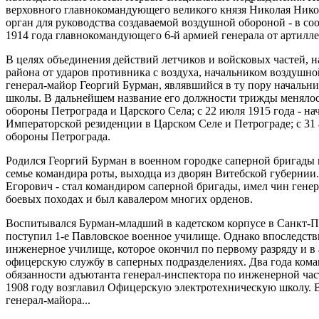
верховного главнокомандующего великого князя Николая Никол
орган для руководства создаваемой воздушной обороной - в со
1914 года главнокомандующего 6-й армией генерала от артилл
В целях объединения действий летчиков и войсковых частей, н
района от ударов противника с воздуха, начальником воздушн
генерал-майор Георгий Бурман, являвшийся в ту пору началь
школы. В дальнейшем название его должности трижды менялось
обороны Петрограда и Царского Села; с 22 июля 1915 года - н
Императорской резиденции в Царском Селе и Петрограде; с 31 
обороны Петрограда.
Родился Георгий Бурман в военном городке саперной бригады 
семье командира роты, выходца из дворян Витебской губернии.
Егорович - стал командиром саперной бригады, имел чин генер
боевых походах и был кавалером многих орденов.
Воспитывался Бурман-младший в кадетском корпусе в Санкт-Пет
поступил 1-е Павловское военное училище. Однако впоследств
инженерное училище, которое окончил по первому разряду и в 
офицерскую службу в саперных подразделениях. Два года кома
обязанности адъютанта генерал-инспектора по инженерной час
1908 году возглавил Офицерскую электротехническую школу. В
генерал-майора...