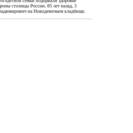
огодетной семьи подорвали здоровье
оны столицы России. 85 лет назад, 3
 Владимирович на Новодевичьем кладбище.