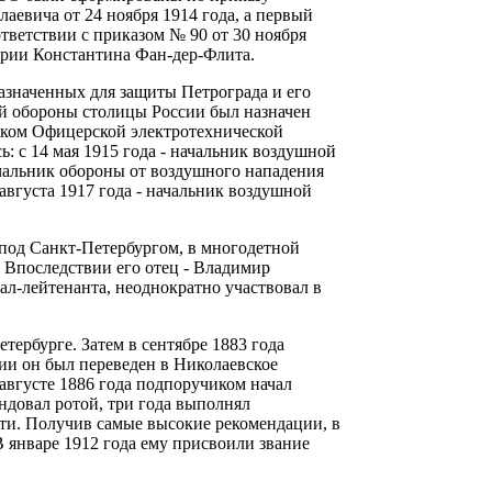
аевича от 24 ноября 1914 года, а первый
ответствии с приказом № 90 от 30 ноября
ерии Константина Фан-дер-Флита.
азначенных для защиты Петрограда и его
ой обороны столицы России был назначен
ником Офицерской электротехнической
: с 14 мая 1915 года - начальник воздушной
ачальник обороны от воздушного нападения
августа 1917 года - начальник воздушной
под Санкт-Петербургом, в многодетной
 Впоследствии его отец - Владимир
ал-лейтенанта, неоднократно участвовал в
ербурге. Затем в сентябре 1883 года
ии он был переведен в Николаевское
августе 1886 года подпоручиком начал
ндовал ротой, три года выполнял
ти. Получив самые высокие рекомендации, в
 январе 1912 года ему присвоили звание