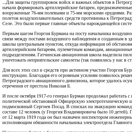
...Для защиты группировок войск и важных объектов в Петрог
начали формировать артиллерийские батареи, предназначенные
вооруженные 76-мм полевыми и 75-мм морскими орудиями. Ра
полетов воздухоплавательных средств противника к Петроград
Селе. Это были первые главные объекты нарождающейся сист
Первым шагом Георгия Бурмана на посту начальника воздушно
связи между постами воздушного наблюдения и созданным в з
школы центральным пунктом, откуда информация об обстановк
артиллерийским батареям, пулеметным командам, авиационны
подразделениям. Гатчинская авиационная школа выделила пило
уничтожать неприятельские самолеты (так появились у нас в с
Для всех этих сил и средств при активном участии Георгия Б
инструкции. Благодаря его огромным усилиям появилось реш
Петроградского авиационного дивизиона, которое удалось осущ
отречения от престола Николая ll.
И после октября 1917-го генерал Бурман продолжал работать с 
политической обстановкой Офицерскую электротехническую ш
подмосковный Сергиев Посад. В списках на эвакуацию командн
составе 12 человек (у Георгия Владимировича было 10 детей).
от 12 марта 1919 года он был назначен инспектором инженерны
исполняющим обязанности начальника электроотдела Главного