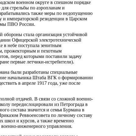
радском военном округе в спешном порядке
 для стрельбы по аэропланам и
зрабатывались также меры по недопущению
у и императорской резиденции в Царском
емы ПВО России.
й обороны стала организация устойчивой
дании Офицерской электротехнической
е в небе поступала зенитным
м, прожекторным и пехотным
тов, перед которыми поставили задачу
тране первые летчики-истребители).
урмана были разработаны специальные
ение начальника Штаба ВГК о формировании
ествить в апреле 1917 года, уже после
полной отдачей. В связи со сложной военно-
колу передислоцировали из Петрограда в
ого состава значится и семья Бурмана в
 Приказом Реввоенсовета по личному составу
х школ и курсов, а также временно
 военно-инженерного управления.